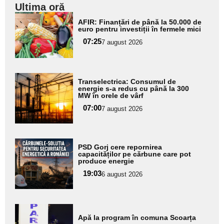
Ultima oră
Adaugă
AFIR: Finanțări de până la 50.000 de
aici textul
euro pentru investiții în fermele mici
pentru
07:25
7 august 2026
subtitlu
Adaugă
Transelectrica: Consumul de
aici textul
energie s-a redus cu până la 300
MW în orele de vârf
pentru
07:00
7 august 2026
subtitlu
Adaugă
PSD Gorj cere repornirea
aici textul
capacităților pe cărbune care pot
produce energie
pentru
19:03
6 august 2026
subtitlu
Adaugă
Apă la program în comuna Scoarța
aici textul