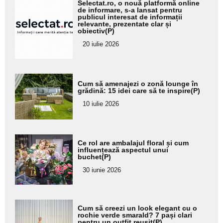
Adaugă
Selectat.ro, o nouă platformă online
aici textul
de informare, s-a lansat pentru
publicul interesat de informații
pentru
relevante, prezentate clar și
obiectiv(P)
subtitlu
20 iulie 2026
Adaugă
Cum să amenajezi o zonă lounge în
aici textul
grădină: 15 idei care să te inspire(P)
pentru
10 iulie 2026
subtitlu
Adaugă
Ce rol are ambalajul floral și cum
aici textul
influențează aspectul unui
buchet(P)
pentru
30 iunie 2026
subtitlu
Adaugă
Cum să creezi un look elegant cu o
aici textul
rochie verde smarald? 7 pași clari
pentru un outfit reușit(P)