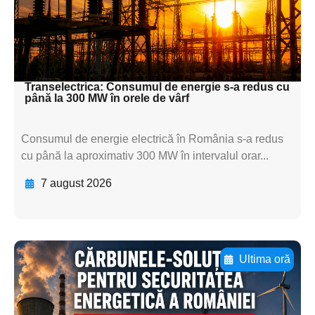
textul pentru
subtitluAdaugă aici
textul pentru subti
Transelectrica: Consumul de energie s-a redus cu
până la 300 MW în orele de vârf
Consumul de energie electrică în România s-a redus
cu până la aproximativ 300 MW în intervalul orar...
7 august 2026
Ultima oră
Adaugă aici textul pentru
subtitluAdaugă aici