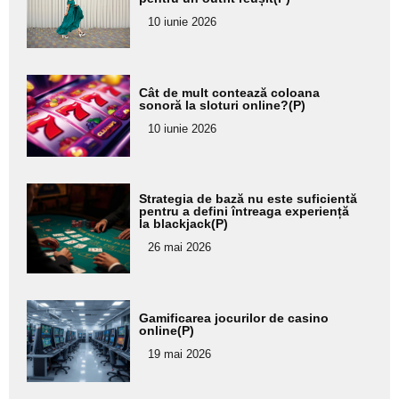
pentru
10 iunie 2026
subtitlu
Adaugă
Cât de mult contează coloana
aici textul
sonoră la sloturi online?(P)
pentru
10 iunie 2026
subtitlu
Adaugă
Strategia de bază nu este suficientă
aici textul
pentru a defini întreaga experiență
la blackjack(P)
pentru
26 mai 2026
subtitlu
Adaugă
Gamificarea jocurilor de casino
aici textul
online(P)
pentru
19 mai 2026
subtitlu