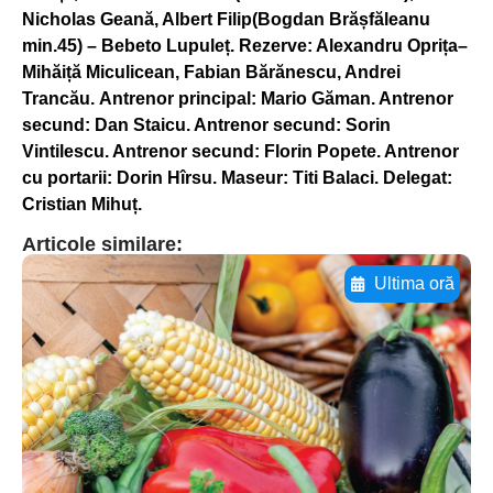
Nicholas Geană, Albert Filip(Bogdan Brășfăleanu
min.45) – Bebeto Lupuleț. Rezerve: Alexandru Oprița–
Mihăiță Miculicean, Fabian Bărănescu, Andrei
Trancău. Antrenor principal: Mario Găman. Antrenor
secund: Dan Staicu. Antrenor secund: Sorin
Vintilescu. Antrenor secund: Florin Popete. Antrenor
cu portarii: Dorin Hîrsu. Maseur: Titi Balaci. Delegat:
Cristian Mihuț.
Articole similare:
Ultima oră
Adaugă aici textul pentru
subtitluAdaugă aici
textul pentru
subtitluAdaugă aici
textul pentru