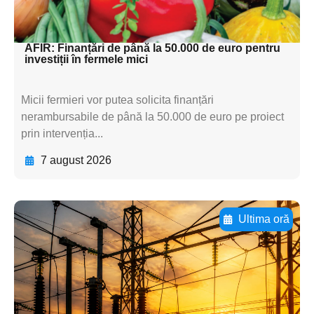
subtitluAdaugă aici
textul pentru subti
AFIR: Finanțări de până la 50.000 de euro pentru
investiții în fermele mici
Micii fermieri vor putea solicita finanțări
nerambursabile de până la 50.000 de euro pe proiect
prin intervenția...
7 august 2026
Ultima oră
Adaugă aici textul pentru
subtitluAdaugă aici
textul pentru
subtitluAdaugă aici