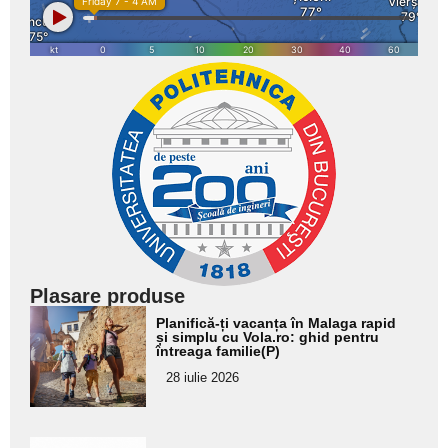
Plasare produse
Adaugă
Planifică-ți vacanța în Malaga rapid
aici textul
și simplu cu Vola.ro: ghid pentru
întreaga familie(P)
pentru
28 iulie 2026
subtitlu