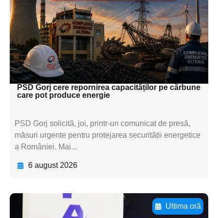
textul pentru
subtitluAdaugă aici
textul pentru
subtitluAdaugă aici
textul pentru subti
PSD Gorj cere repornirea capacităților pe cărbune
care pot produce energie
PSD Gorj solicită, joi, printr-un comunicat de presă,
măsuri urgente pentru protejarea securității energetice
a României. Mai...
6 august 2026
Ultima oră