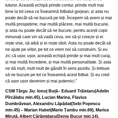
tuturor. Această echipă prinde contur, prinde mult mai
bine la tot ceea ce înseamnă fotbalul gorjean, și asta nu
poate decât să ne bucură pe toți. Începem să avem și mai
multă prospețime, mai multă plăcere, mai multă bucurie,
și asta nu poate decât să ne bucure, pentru acești copii
minunați care vin să vadă ceva, vor să-și creeze și ei
niște vise, să aibă și ei niște idoli. Asta nu poate decât să
ne ajute pe viitor, pe tot ce vrem noi să construim. Și eu
zic că ușor, ușor, această echipă prinde și mai mult curaj,
și mai multă încredere, și mai multă personalitate. Și asta
ne dă mult, mult mult de gândit în sens pozitiv. Și trebuie
să ne bucure pe tot ce înseamnă acest fotbal. Și eu cred
că ușor ușor devenim și mai puternici.”
CSM Târgu Jiu: Ionuț Buță– Eduard Trăistaru(Adelin
Pîrcălabu min.45), Lucian Marina, Flavius
Dumbrăvean, Alexandru Lăpădat(Sebi Popescu
min.45) – Marian Habet(Mario Țambu min.69), Marius
Miruță, Albert Cărămidaru(Denis Bucur min.14),