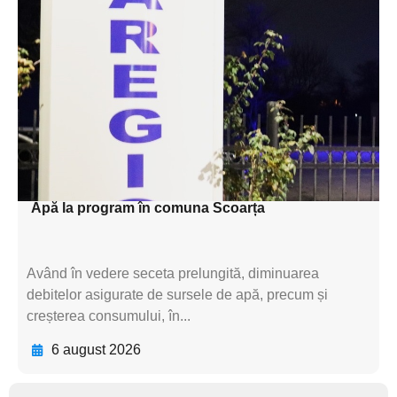
Adaugă aici textul pentru
subtitluAdaugă aici
textul pentru
subtitluAdaugă aici
textul pentru
subtitluAdaugă aici
textul pentru subti
Apă la program în comuna Scoarța
Având în vedere seceta prelungită, diminuarea
debitelor asigurate de sursele de apă, precum și
creșterea consumului, în...
6 august 2026