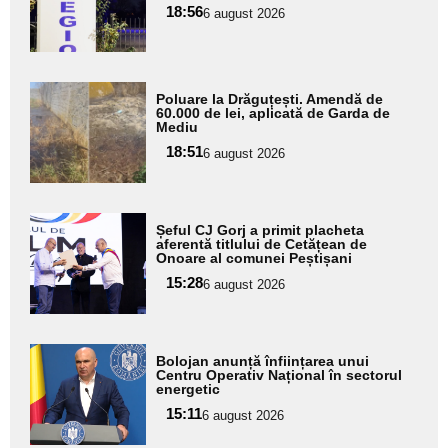
18:56
pentru
6 august 2026
subtitlu
Adaugă
Poluare la Drăguțești. Amendă de
aici textul
60.000 de lei, aplicată de Garda de
Mediu
pentru
18:51
6 august 2026
subtitlu
Adaugă
Șeful CJ Gorj a primit placheta
aici textul
aferentă titlului de Cetățean de
Onoare al comunei Peștișani
pentru
15:28
6 august 2026
subtitlu
Adaugă
Bolojan anunță înființarea unui
aici textul
Centru Operativ Național în sectorul
energetic
pentru
15:11
6 august 2026
subtitlu