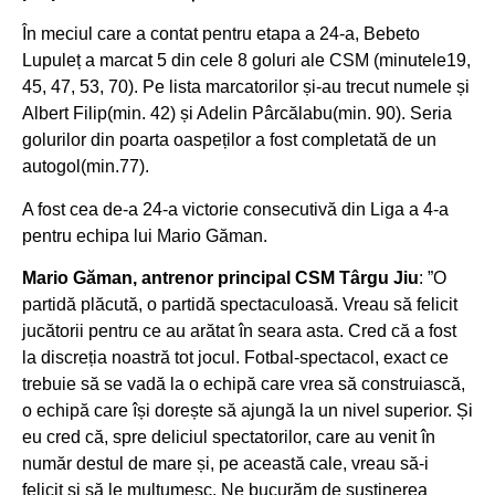
În meciul care a contat pentru etapa a 24-a, Bebeto
Lupuleț a marcat 5 din cele 8 goluri ale CSM (minutele19,
45, 47, 53, 70). Pe lista marcatorilor și-au trecut numele și
Albert Filip(min. 42) și Adelin Pârcălabu(min. 90). Seria
golurilor din poarta oaspeților a fost completată de un
autogol(min.77).
A fost cea de-a 24-a victorie consecutivă din Liga a 4-a
pentru echipa lui Mario Găman.
Mario Găman, antrenor principal CSM Târgu Jiu
: ”O
partidă plăcută, o partidă spectaculoasă. Vreau să felicit
jucătorii pentru ce au arătat în seara asta. Cred că a fost
la discreția noastră tot jocul. Fotbal-spectacol, exact ce
trebuie să se vadă la o echipă care vrea să construiască,
o echipă care își dorește să ajungă la un nivel superior. Și
eu cred că, spre deliciul spectatorilor, care au venit în
număr destul de mare și, pe această cale, vreau să-i
felicit și să le mulțumesc. Ne bucurăm de susținerea