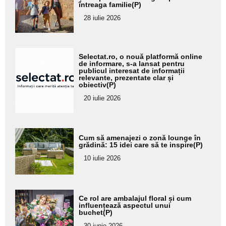
întreaga familie(P)
pentru
28 iulie 2026
subtitlu
Adaugă
Selectat.ro, o nouă platformă online
aici textul
de informare, s-a lansat pentru
publicul interesat de informații
pentru
relevante, prezentate clar și
obiectiv(P)
subtitlu
20 iulie 2026
Adaugă
Cum să amenajezi o zonă lounge în
aici textul
grădină: 15 idei care să te inspire(P)
pentru
10 iulie 2026
subtitlu
Adaugă
Ce rol are ambalajul floral și cum
aici textul
influențează aspectul unui
buchet(P)
pentru
30 iunie 2026