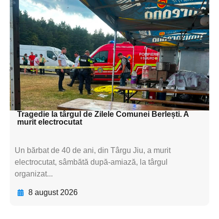
Adaugă aici textul pentru
subtitluAdaugă aici
textul pentru
subtitluAdaugă aici
textul pentru
subtitluAdaugă aici
textul pentru subti
Tragedie la târgul de Zilele Comunei Berlești. A
murit electrocutat
Un bărbat de 40 de ani, din Târgu Jiu, a murit
electrocutat, sâmbătă după-amiază, la târgul
organizat...
8 august 2026