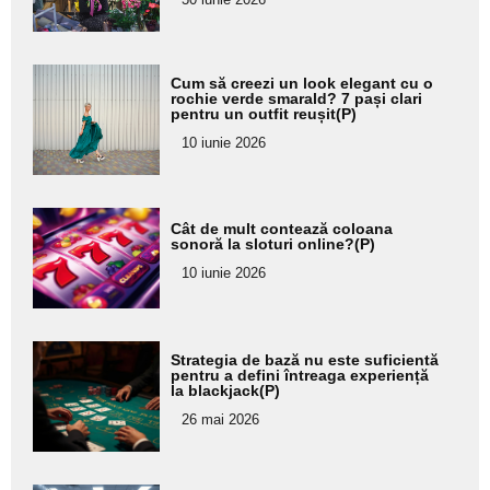
subtitlu
Adaugă
Cum să creezi un look elegant cu o
aici textul
rochie verde smarald? 7 pași clari
pentru un outfit reușit(P)
pentru
10 iunie 2026
subtitlu
Adaugă
Cât de mult contează coloana
aici textul
sonoră la sloturi online?(P)
pentru
10 iunie 2026
subtitlu
Adaugă
Strategia de bază nu este suficientă
aici textul
pentru a defini întreaga experiență
la blackjack(P)
pentru
26 mai 2026
subtitlu