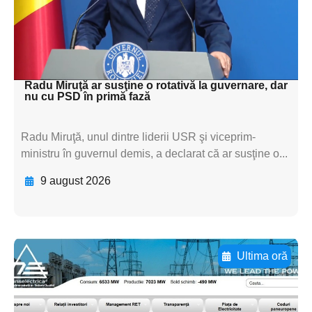
textul pentru
subtitluAdaugă aici
textul pentru subti
Radu Miruţă ar susţine o rotativă la guvernare, dar
nu cu PSD în primă fază
Radu Miruţă, unul dintre liderii USR şi viceprim-
ministru în guvernul demis, a declarat că ar susţine o...
9 august 2026
Ultima oră
Adaugă aici textul pentru
subtitluAdaugă aici