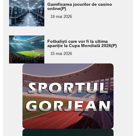
Adaugă
Gamificarea jocurilor de casino
aici textul
online(P)
pentru
19 mai 2026
subtitlu
Adaugă
Fotbaliști care vor fi la ultima
aici textul
apariție la Cupa Mondială 2026(P)
pentru
15 mai 2026
subtitlu