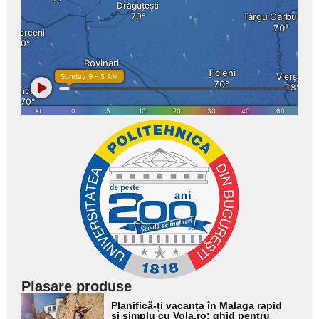
Plasare produse
Adaugă
Planifică-ți vacanța în Malaga rapid
aici textul
și simplu cu Vola.ro: ghid pentru