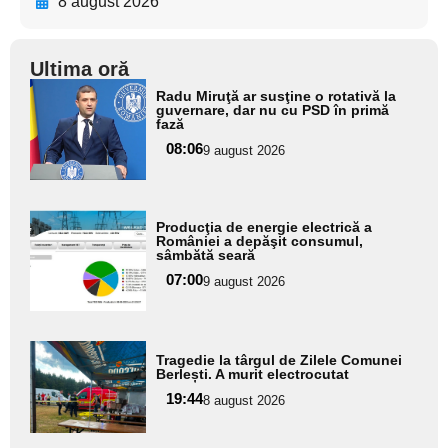
8 august 2026
Ultima oră
Adaugă
Radu Miruţă ar susţine o rotativă la
aici textul
guvernare, dar nu cu PSD în primă
fază
pentru
08:06
9 august 2026
subtitlu
Adaugă
Producţia de energie electrică a
aici textul
României a depăşit consumul,
sâmbătă seară
pentru
07:00
9 august 2026
subtitlu
Adaugă
Tragedie la târgul de Zilele Comunei
aici textul
Berlești. A murit electrocutat
pentru
19:44
8 august 2026
subtitlu