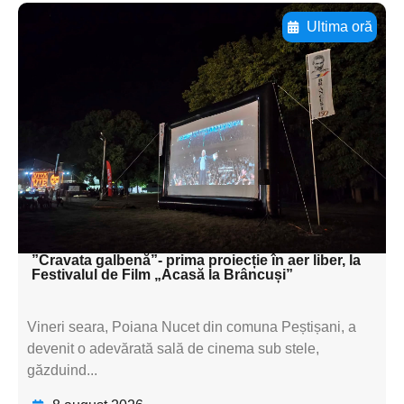
Ultima oră
Adaugă aici textul pentru
subtitluAdaugă aici
textul pentru
subtitluAdaugă aici
textul pentru
subtitluAdaugă aici
textul pentru subti
”Cravata galbenă”- prima proiecție în aer liber, la
Festivalul de Film „Acasă la Brâncuși”
Vineri seara, Poiana Nucet din comuna Peștișani, a
devenit o adevărată sală de cinema sub stele,
găzduind...