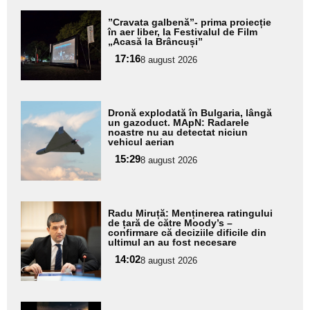
Adaugă
”Cravata galbenă”- prima proiecție
aici textul
în aer liber, la Festivalul de Film
„Acasă la Brâncuși”
pentru
17:16
8 august 2026
subtitlu
Adaugă
Dronă explodată în Bulgaria, lângă
aici textul
un gazoduct. MApN: Radarele
noastre nu au detectat niciun
pentru
vehicul aerian
subtitlu
15:29
8 august 2026
Adaugă
Radu Miruță: Menținerea ratingului
aici textul
de țară de către Moody’s –
confirmare că deciziile dificile din
pentru
ultimul an au fost necesare
subtitlu
14:02
8 august 2026
Adaugă