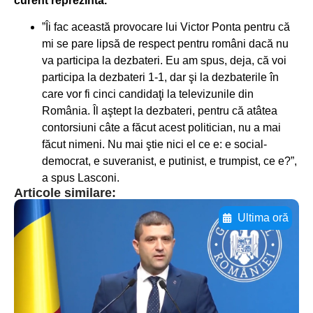
curent reprezintă.
”Îi fac această provocare lui Victor Ponta pentru că
mi se pare lipsă de respect pentru români dacă nu
va participa la dezbateri. Eu am spus, deja, că voi
participa la dezbateri 1-1, dar şi la dezbaterile în
care vor fi cinci candidaţi la televizunile din
România. Îl aştept la dezbateri, pentru că atâtea
contorsiuni câte a făcut acest politician, nu a mai
făcut nimeni. Nu mai ştie nici el ce e: e social-
democrat, e suveranist, e putinist, e trumpist, ce e?”,
a spus Lasconi.
Articole similare:
Ultima oră
Adaugă aici textul pentru
subtitluAdaugă aici
textul pentru
subtitluAdaugă aici