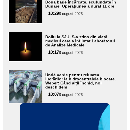
Două barje încărcate, scufundate în
aici textul
Dunăre. Operaţiunea a durat 11 ore
pentru
10:29
8 august 2026
subtitlu
Adaugă
Doliu la SJU. S-a stins din viață
aici textul
medicul care a înființat Laboratorul
de Analize Medicale
pentru
10:17
8 august 2026
subtitlu
Adaugă
Undă verde pentru reluarea
aici textul
lucrărilor la hidrocentralele blocate.
Weber: Când alții închid, noi
pentru
deschidem
subtitlu
10:07
8 august 2026