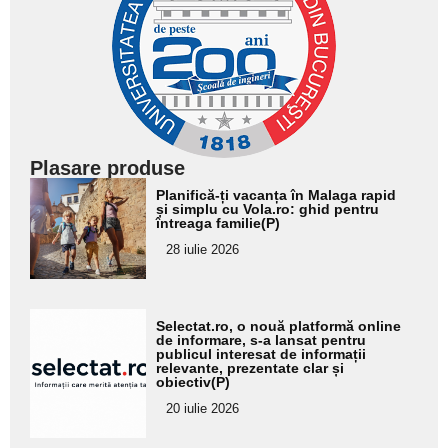
Plasare produse
Adaugă
Planifică-ți vacanța în Malaga rapid
aici textul
și simplu cu Vola.ro: ghid pentru
întreaga familie(P)
pentru
28 iulie 2026
subtitlu
Adaugă
Selectat.ro, o nouă platformă online
aici textul
de informare, s-a lansat pentru
publicul interesat de informații
pentru
relevante, prezentate clar și
obiectiv(P)
subtitlu
20 iulie 2026