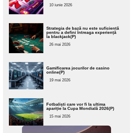
pentru
10 iunie 2026
subtitlu
Adaugă
Strategia de bază nu este suficientă
aici textul
pentru a defini întreaga experiență
la blackjack(P)
pentru
26 mai 2026
subtitlu
Adaugă
Gamificarea jocurilor de casino
aici textul
online(P)
pentru
19 mai 2026
subtitlu
Adaugă
Fotbaliști care vor fi la ultima
aici textul
apariție la Cupa Mondială 2026(P)
pentru
15 mai 2026
subtitlu