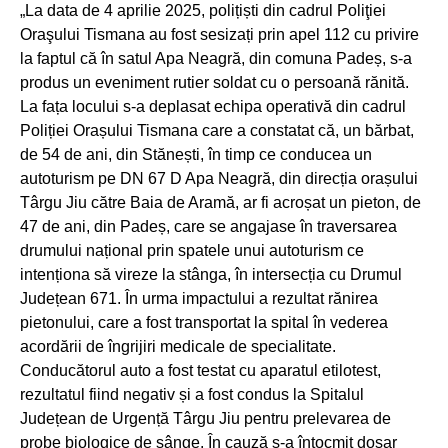
„La data de 4 aprilie 2025, polițiști din cadrul Poliţiei
Oraşului Tismana au fost sesizați prin apel 112 cu privire
la faptul că în satul Apa Neagră, din comuna Padeș, s-a
produs un eveniment rutier soldat cu o persoană rănită.
La fața locului s-a deplasat echipa operativă din cadrul
Poliției Orașului Tismana care a constatat că, un bărbat,
de 54 de ani, din Stănești, în timp ce conducea un
autoturism pe DN 67 D Apa Neagră, din direcția orașului
Târgu Jiu către Baia de Aramă, ar fi acroșat un pieton, de
47 de ani, din Padeș, care se angajase în traversarea
drumului național prin spatele unui autoturism ce
intenționa să vireze la stânga, în intersecția cu Drumul
Județean 671. În urma impactului a rezultat rănirea
pietonului, care a fost transportat la spital în vederea
acordării de îngrijiri medicale de specialitate.
Conducătorul auto a fost testat cu aparatul etilotest,
rezultatul fiind negativ și a fost condus la Spitalul
Județean de Urgență Târgu Jiu pentru prelevarea de
probe biologice de sânge. În cauză s-a întocmit dosar