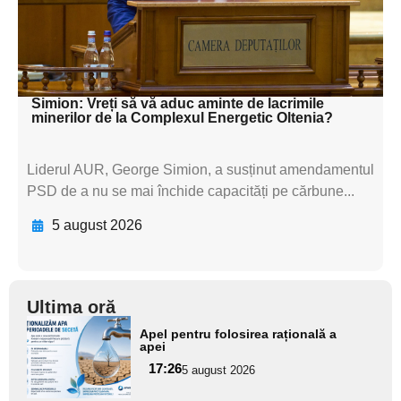
textul pentru
subtitluAdaugă aici
textul pentru subti
Simion: Vreți să vă aduc aminte de lacrimile
minerilor de la Complexul Energetic Oltenia?
Liderul AUR, George Simion, a susținut amendamentul
PSD de a nu se mai închide capacități pe cărbune...
5 august 2026
Ultima oră
Adaugă
Apel pentru folosirea rațională a
aici textul
apei
pentru
17:26
5 august 2026
subtitlu