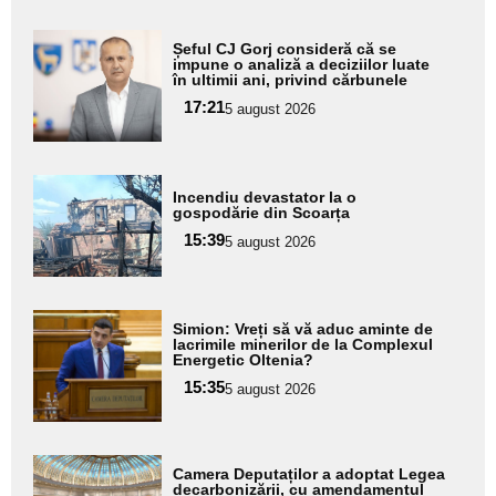
Adaugă
Șeful CJ Gorj consideră că se
aici textul
impune o analiză a deciziilor luate
în ultimii ani, privind cărbunele
pentru
17:21
5 august 2026
subtitlu
Adaugă
Incendiu devastator la o
aici textul
gospodărie din Scoarța
pentru
15:39
5 august 2026
subtitlu
Adaugă
Simion: Vreți să vă aduc aminte de
aici textul
lacrimile minerilor de la Complexul
Energetic Oltenia?
pentru
15:35
5 august 2026
subtitlu
Adaugă
Camera Deputaților a adoptat Legea
aici textul
decarbonizării, cu amendamentul