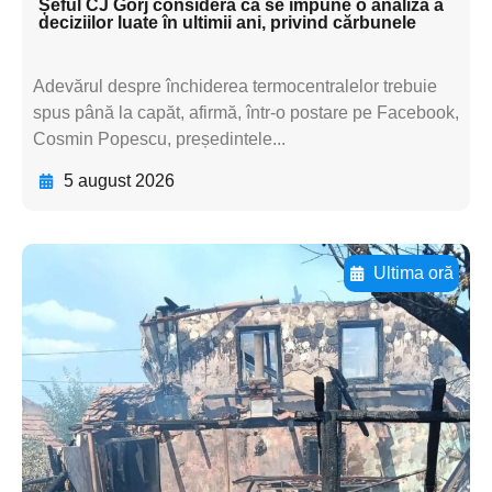
Șeful CJ Gorj consideră că se impune o analiză a
deciziilor luate în ultimii ani, privind cărbunele
Adevărul despre închiderea termocentralelor trebuie
spus până la capăt, afirmă, într-o postare pe Facebook,
Cosmin Popescu, președintele...
5 august 2026
Ultima oră
Adaugă aici textul pentru
subtitluAdaugă aici
textul pentru
subtitluAdaugă aici
textul pentru
subtitluAdaugă aici