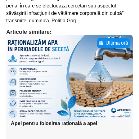
penal în care se efectuează cercetări sub aspectul
săvârşirii infracţiunii de vătămare corporală din culpă”
transmite, duminică, Poliția Gorj.
Articole similare:
Ultima oră
Adaugă aici textul pentru
subtitluAdaugă aici
textul pentru
subtitluAdaugă aici
textul pentru
subtitluAdaugă aici
textul pentru subti
Apel pentru folosirea rațională a apei