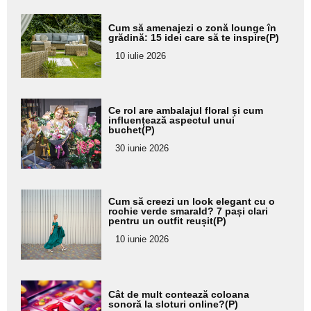
Adaugă
Cum să amenajezi o zonă lounge în
aici textul
grădină: 15 idei care să te inspire(P)
pentru
10 iulie 2026
subtitlu
Adaugă
Ce rol are ambalajul floral și cum
aici textul
influențează aspectul unui
buchet(P)
pentru
30 iunie 2026
subtitlu
Adaugă
Cum să creezi un look elegant cu o
aici textul
rochie verde smarald? 7 pași clari
pentru un outfit reușit(P)
pentru
10 iunie 2026
subtitlu
Adaugă
Cât de mult contează coloana
aici textul
sonoră la sloturi online?(P)