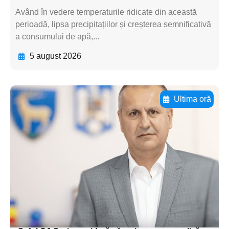
Având în vedere temperaturile ridicate din această
perioadă, lipsa precipitațiilor și creșterea semnificativă
a consumului de apă,...
5 august 2026
Ultima oră
Adaugă aici textul pentru
subtitluAdaugă aici
textul pentru
subtitluAdaugă aici
textul pentru
subtitluAdaugă aici
textul pentru subti