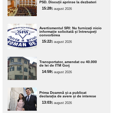
PSD. Discuții aprinse la dezbateri
pentru
15:28
5 august 2026
subtitlu
Adaugă
Avertismentul SRI: Nu furnizați nicio
aici textul
informație solicitată și întrerupeți
convorbirea
pentru
15:22
5 august 2026
subtitlu
Adaugă
Transportator, amendat cu 40.000
aici textul
de lei de ITM Gorj
pentru
14:59
5 august 2026
subtitlu
Adaugă
Prima Doamnă și-a publicat
aici textul
declarația de avere și de interese
pentru
13:03
5 august 2026
subtitlu