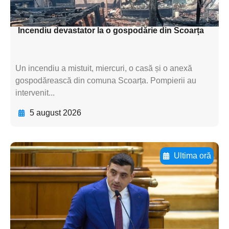
textul pentru subti
Incendiu devastator la o gospodărie din Scoarța
Un incendiu a mistuit, miercuri, o casă și o anexă
gospodărească din comuna Scoarța. Pompierii au
intervenit...
5 august 2026
Ultima oră
Adaugă aici textul pentru
subtitluAdaugă aici
textul pentru
subtitluAdaugă aici