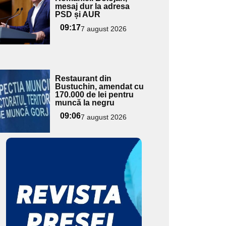
mesaj dur la adresa
pentru
PSD și AUR
ubtitlu
09:17
7 august 2026
Adaugă
Restaurant din
ici textul
Bustuchin, amendat cu
170.000 de lei pentru
pentru
muncă la negru
ubtitlu
09:06
7 august 2026