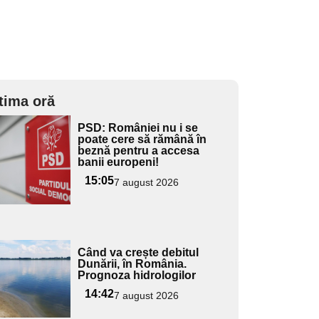
tima oră
Adaugă
PSD: României nu i se
ici textul
poate cere să rămână în
beznă pentru a accesa
pentru
banii europeni!
ubtitlu
15:05
7 august 2026
Adaugă
Când va crește debitul
ici textul
Dunării, în România.
Prognoza hidrologilor
pentru
ubtitlu
14:42
7 august 2026