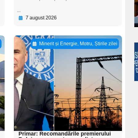
...
s
7 august 2026
u
Minerit și Energie
,
Motru
,
Știrile zilei
Adaugă aici textul
a
pentru
s
subtitluAdaugă aici
textul pentru
subtitluAdaugă aici
textul pentru
subtitluAdaugă aici
textul pentru subti
Primar: Recomandările premierului