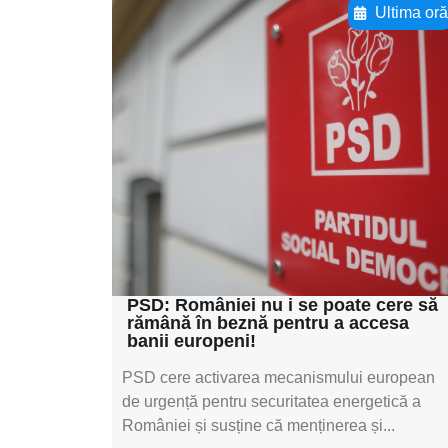
Ultima or
Adaugă aici textul
pentru
subtitluAdaugă aici
textul pentru
subtitluAdaugă aici
textul pentru
subtitluAdaugă aici
textul pentru subti
PSD: României nu i se poate cere să
rămână în beznă pentru a accesa
banii europeni!
PSD cere activarea mecanismului european
de urgență pentru securitatea energetică a
României și susține că menținerea și...