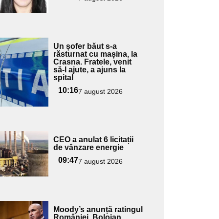
ubtitlu
Adaugă
Un șofer băut s-a
ici textul
răsturnat cu mașina, la
Crasna. Fratele, venit
pentru
să-l ajute, a ajuns la
ubtitlu
spital
10:16
7 august 2026
Adaugă
CEO a anulat 6 licitații
ici textul
de vânzare energie
pentru
09:47
7 august 2026
ubtitlu
Adaugă
Moody’s anunță ratingul
ici textul
României. Bolojan,