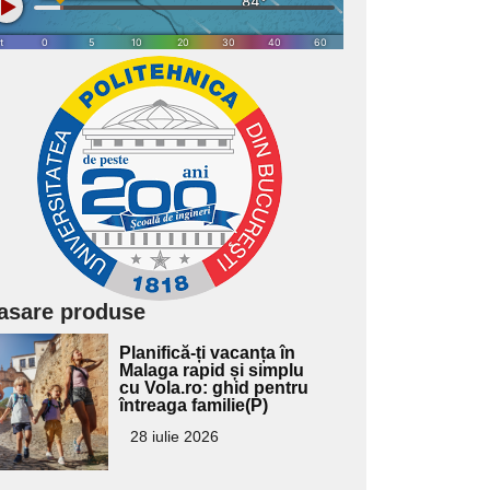
asare produse
Adaugă
Planifică-ți vacanța în
ici textul
Malaga rapid și simplu
cu Vola.ro: ghid pentru
pentru
întreaga familie(P)
ubtitlu
28 iulie 2026