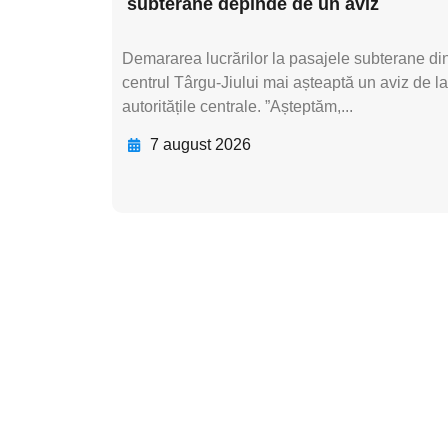
subterane depinde de un aviz
Demararea lucrărilor la pasajele subterane di
centrul Târgu-Jiului mai așteaptă un aviz de la
autoritățile centrale. ”Așteptăm,...
7 august 2026