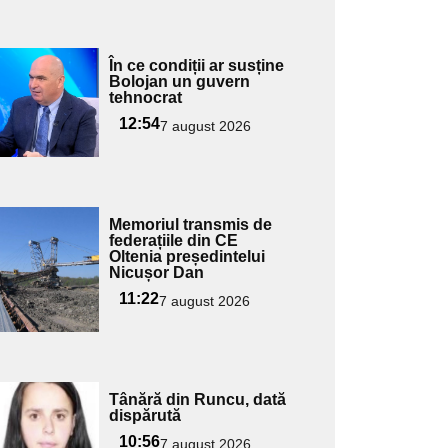
Adaugă
În ce condiții ar susține
ici textul
Bolojan un guvern
tehnocrat
pentru
ubtitlu
12:54
7 august 2026
Adaugă
Memoriul transmis de
ici textul
federațiile din CE
Oltenia președintelui
pentru
Nicușor Dan
ubtitlu
11:22
7 august 2026
Adaugă
Tânără din Runcu, dată
ici textul
dispărută
pentru
10:56
7 august 2026