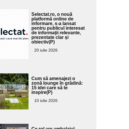
Adaugă
Selectat.ro, o nouă
ici textul
platformă online de
informare, s-a lansat
pentru
pentru publicul interesat
ubtitlu
de informații relevante,
prezentate clar și
obiectiv(P)
20 iulie 2026
Adaugă
Cum să amenajezi o
ici textul
zonă lounge în grădină:
15 idei care să te
pentru
inspire(P)
ubtitlu
10 iulie 2026
Adaugă
Ce rol are ambalajul