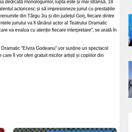
ia dedicată monologurilor, lupta este și mai strânsă, 18
 talentul actoricesc și să impresioneze juriul cu prestațiile
ee renumite din Târgu Jiu și din județul Gorj, fiecare dintre
tele juriului va fi tânărul actor al Teatrului Dramatic
a
re va evalua cu atenție fiecare interpretare”, se arată în
s
ui Dramatic ”Elvira Godeanu” vor susține un spectacol
are îl vor oferi gratuit micilor artiști și copiilor din
a
s
a