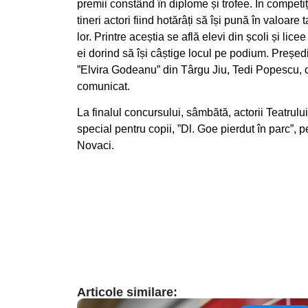
premii constând în diplome și trofee. În competiț
tineri actori fiind hotărâți să își pună în valoare
lor. Printre aceștia se află elevi din școli și lic
ei dorind să își câștige locul pe podium. Președin
”Elvira Godeanu” din Târgu Jiu, Tedi Popescu, ca
comunicat.
La finalul concursului, sâmbătă, actorii Teatrul
special pentru copii, ”Dl. Goe pierdut în parc”, pe c
Novaci.
Articole similare: