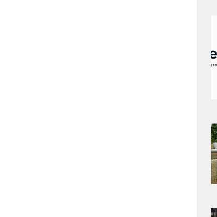
a
s
a
s