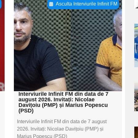
s
ă
Asculta Interviurile Infinit FM
Adaugă aici textul
pentru
subtitluAdaugă aici
a
textul pentru
s
subtitluAdaugă aici
textul pentru
subtitluAdaugă aici
textul pentru subti
a
Interviurile Infinit FM din data de 7
august 2026. Invitați: Nicolae
Davițoiu (PMP) și Marius Popescu
s
(PSD)
Interviurile Infinit FM din data de 7 august
2026. Invitați: Nicolae Davițoiu (PMP) și
a
Marius Popescu (PSD)