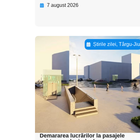
7 august 2026
Știrile zilei
,
Târgu-Ji
Adaugă aici textul
pentru
subtitluAdaugă aici
textul pentru
subtitluAdaugă aici
textul pentru
subtitluAdaugă aici
textul pentru subti
Demararea lucrărilor la pasajele