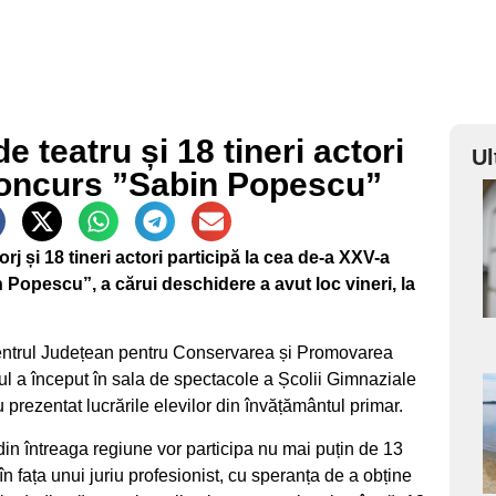
e teatru și 18 tineri actori
Ul
 concurs ”Sabin Popescu”
a
j și 18 tineri actori participă la cea de-a XXV-a
s
n Popescu”, a cărui deschidere a avut loc vineri, la
Centrul Județean pentru Conservarea și Promovarea
l a început în sala de spectacole a Școlii Gimnaziale
a
 prezentat lucrările elevilor din învățământul primar.
in întreaga regiune vor participa nu mai puțin de 13
s
în fața unui juriu profesionist, cu speranța de a obține