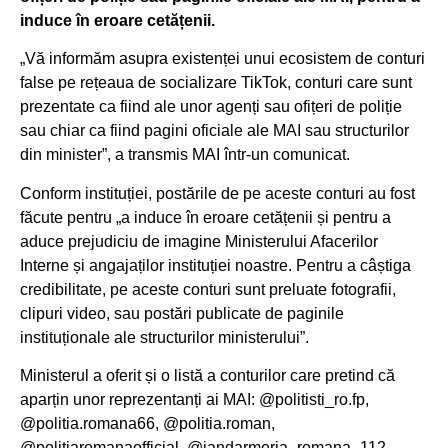
induce în eroare cetățenii.
„Vă informăm asupra existenței unui ecosistem de conturi
false pe rețeaua de socializare TikTok, conturi care sunt
prezentate ca fiind ale unor agenți sau ofițeri de poliție
sau chiar ca fiind pagini oficiale ale MAI sau structurilor
din minister”, a transmis MAI într-un comunicat.
Conform instituției, postările de pe aceste conturi au fost
făcute pentru „a induce în eroare cetățenii și pentru a
aduce prejudiciu de imagine Ministerului Afacerilor
Interne și angajaților instituției noastre. Pentru a câștiga
credibilitate, pe aceste conturi sunt preluate fotografii,
clipuri video, sau postări publicate de paginile
instituționale ale structurilor ministerului”.
Ministerul a oferit și o listă a conturilor care pretind că
aparțin unor reprezentanți ai MAI: @politisti_ro.fp,
@politia.romana66, @politia.roman,
@politiaromanaofficial, @jandarmeria_romana_112,