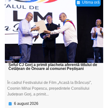
Ultima oră
Adaugă aici textul pentru
subtitluAdaugă aici
textul pentru
subtitluAdaugă aici
textul pentru
subtitluAdaugă aici
textul pentru subti
Șeful CJ Gorj a primit placheta aferentă titlului de
Cetățean de Onoare al comunei Peștișani
În cadrul Festivalului de Film „Acasă la Brâncuși”,
Cosmin Mihai Popescu, președintele Consiliului
Județean Gorj, a primit...
6 august 2026