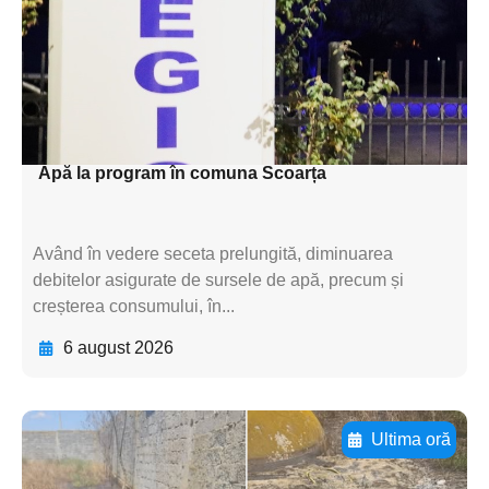
subtitluAdaugă aici
textul pentru
subtitluAdaugă aici
textul pentru subti
Apă la program în comuna Scoarța
Având în vedere seceta prelungită, diminuarea
debitelor asigurate de sursele de apă, precum și
creșterea consumului, în...
6 august 2026
Ultima oră
Adaugă aici textul pentru