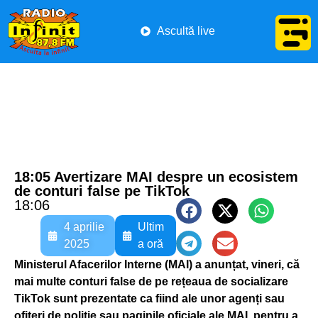
Ascultă live
18:05 Avertizare MAI despre un ecosistem
de conturi false pe TikTok
18:06
4 aprilie
Ultim
2025
a oră
Ministerul Afacerilor Interne (MAI) a anunțat, vineri, că
mai multe conturi false de pe rețeaua de socializare
TikTok sunt prezentate ca fiind ale unor agenți sau
ofițeri de poliție sau paginile oficiale ale MAI, pentru a