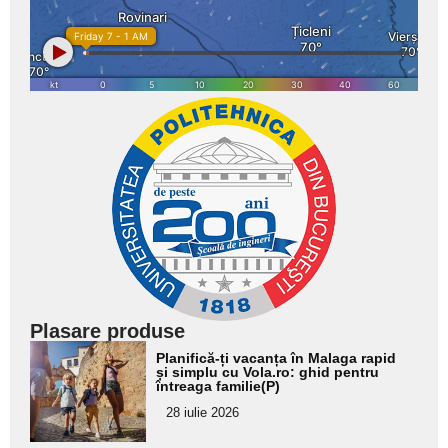
Plasare produse
Adaugă
Planifică-ți vacanța în Malaga rapid
aici textul
și simplu cu Vola.ro: ghid pentru
întreaga familie(P)
pentru
28 iulie 2026
subtitlu