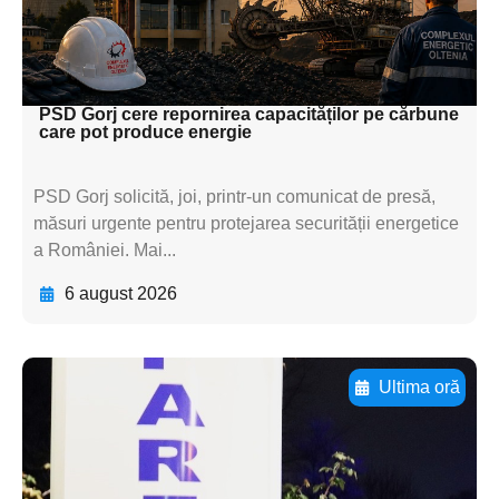
textul pentru
subtitluAdaugă aici
textul pentru subti
PSD Gorj cere repornirea capacităților pe cărbune
care pot produce energie
PSD Gorj solicită, joi, printr-un comunicat de presă,
măsuri urgente pentru protejarea securității energetice
a României. Mai...
6 august 2026
Ultima oră
Adaugă aici textul pentru
subtitluAdaugă aici
textul pentru