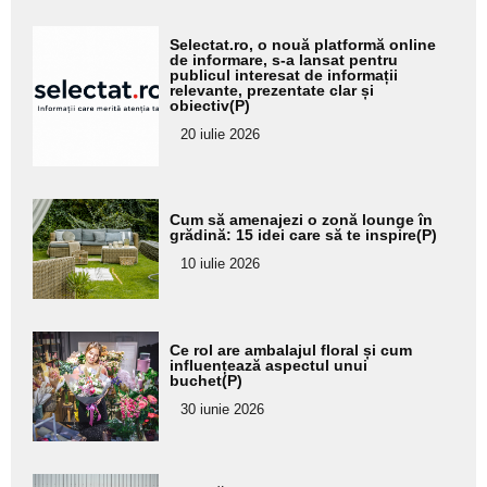
Adaugă
Selectat.ro, o nouă platformă online
aici textul
de informare, s-a lansat pentru
publicul interesat de informații
pentru
relevante, prezentate clar și
obiectiv(P)
subtitlu
20 iulie 2026
Adaugă
Cum să amenajezi o zonă lounge în
aici textul
grădină: 15 idei care să te inspire(P)
pentru
10 iulie 2026
subtitlu
Adaugă
Ce rol are ambalajul floral și cum
aici textul
influențează aspectul unui
buchet(P)
pentru
30 iunie 2026
subtitlu
Adaugă