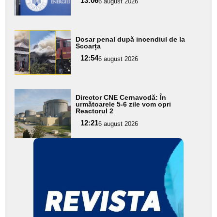
13:06
6 august 2026
subtitlu
Adaugă
Dosar penal după incendiul de la
aici textul
Scoarța
pentru
12:54
6 august 2026
subtitlu
Adaugă
Director CNE Cernavodă: În
aici textul
următoarele 5-6 zile vom opri
Reactorul 2
pentru
12:21
6 august 2026
subtitlu