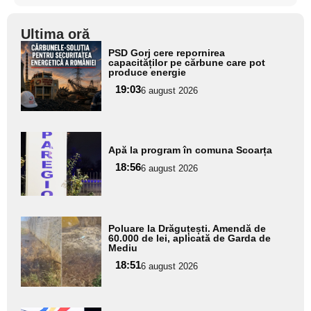
Ultima oră
Adaugă
PSD Gorj cere repornirea
aici textul
capacităților pe cărbune care pot
produce energie
pentru
19:03
6 august 2026
subtitlu
Adaugă
Apă la program în comuna Scoarța
aici textul
18:56
pentru
6 august 2026
subtitlu
Adaugă
Poluare la Drăguțești. Amendă de
aici textul
60.000 de lei, aplicată de Garda de
Mediu
pentru
18:51
6 august 2026
subtitlu