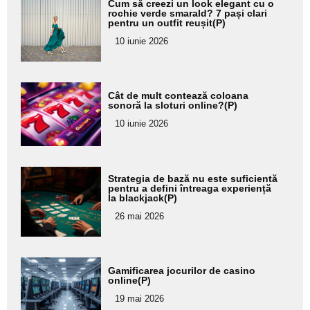
Cum să creezi un look elegant cu o
aici textul
rochie verde smarald? 7 pași clari
pentru un outfit reușit(P)
pentru
10 iunie 2026
subtitlu
Adaugă
Cât de mult contează coloana
aici textul
sonoră la sloturi online?(P)
pentru
10 iunie 2026
subtitlu
Adaugă
Strategia de bază nu este suficientă
aici textul
pentru a defini întreaga experiență
la blackjack(P)
pentru
26 mai 2026
subtitlu
Adaugă
Gamificarea jocurilor de casino
aici textul
online(P)
pentru
19 mai 2026