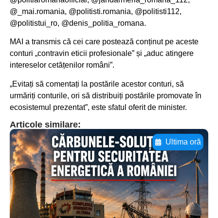
@_mai.romania, @politisti.romania, @politisti112,
@politistui_ro, @denis_politia_romana.
MAI a transmis că cei care postează conținut pe aceste
conturi „contravin eticii profesionale” și „aduc atingere
intereselor cetățenilor români”.
„Evitați să comentați la postările acestor conturi, să
urmăriți conturile, ori să distribuiți postările promovate în
ecosistemul prezentat”, este sfatul oferit de minister.
Articole similare:
Ultima oră
Adaugă aici textul pentru
subtitluAdaugă aici
textul pentru
subtitluAdaugă aici