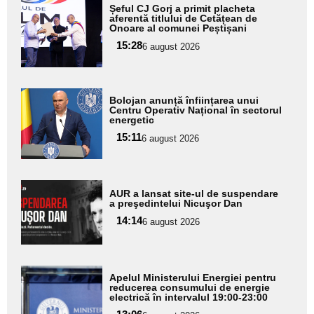
Adaugă
Șeful CJ Gorj a primit placheta
aici textul
aferentă titlului de Cetățean de
Onoare al comunei Peștișani
pentru
15:28
6 august 2026
subtitlu
Adaugă
Bolojan anunță înființarea unui
aici textul
Centru Operativ Național în sectorul
energetic
pentru
15:11
6 august 2026
subtitlu
Adaugă
AUR a lansat site-ul de suspendare
aici textul
a preşedintelui Nicuşor Dan
pentru
14:14
6 august 2026
subtitlu
Adaugă
Apelul Ministerului Energiei pentru
aici textul
reducerea consumului de energie
electrică în intervalul 19:00-23:00
pentru