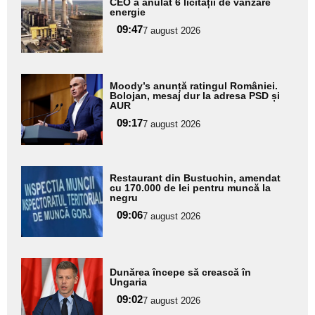
CEO a anulat 6 licitații de vânzare
aici textul
energie
pentru
09:47
7 august 2026
subtitlu
Adaugă
Moody’s anunță ratingul României.
aici textul
Bolojan, mesaj dur la adresa PSD și
AUR
pentru
09:17
7 august 2026
subtitlu
Adaugă
Restaurant din Bustuchin, amendat
aici textul
cu 170.000 de lei pentru muncă la
negru
pentru
09:06
7 august 2026
subtitlu
Adaugă
Dunărea începe să crească în
aici textul
Ungaria
pentru
09:02
7 august 2026
subtitlu