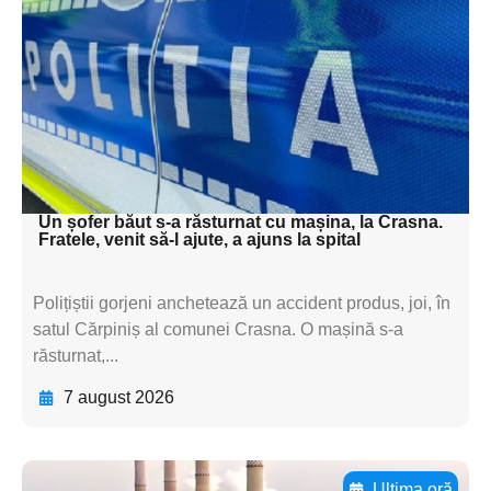
subtitluAdaugă aici
textul pentru
subtitluAdaugă aici
textul pentru
subtitluAdaugă aici
textul pentru subti
Un șofer băut s-a răsturnat cu mașina, la Crasna.
Fratele, venit să-l ajute, a ajuns la spital
Polițiștii gorjeni anchetează un accident produs, joi, în
satul Cărpiniș al comunei Crasna. O mașină s-a
răsturnat,...
7 august 2026
Ultima oră