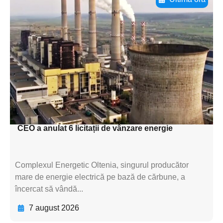
Adaugă aici textul pentru
subtitluAdaugă aici
textul pentru
subtitluAdaugă aici
textul pentru
subtitluAdaugă aici
textul pentru subti
CEO a anulat 6 licitații de vânzare energie
Complexul Energetic Oltenia, singurul producător
mare de energie electrică pe bază de cărbune, a
încercat să vândă...
7 august 2026