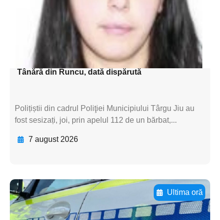
subtitluAdaugă aici
textul pentru
subtitluAdaugă aici
textul pentru subti
Tânără din Runcu, dată dispărută
Polițiștii din cadrul Poliţiei Municipiului Târgu Jiu au
fost sesizați, joi, prin apelul 112 de un bărbat,...
7 august 2026
Ultima oră
Adaugă aici textul pentru