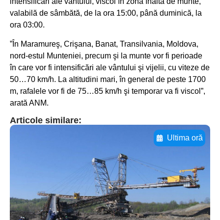
intensificări ale vântului, viscol în zona înaltă de munte,
valabilă de sâmbătă, de la ora 15:00, până duminică, la
ora 03:00.
”În Maramureş, Crişana, Banat, Transilvania, Moldova,
nord-estul Munteniei, precum şi la munte vor fi perioade
în care vor fi intensificări ale vântului şi vijelii, cu viteze de
50…70 km/h. La altitudini mari, în general de peste 1700
m, rafalele vor fi de 75…85 km/h şi temporar va fi viscol”,
arată ANM.
Articole similare:
Ultima oră
Adaugă aici textul pentru
subtitluAdaugă aici
textul pentru
subtitluAdaugă aici
textul pentru