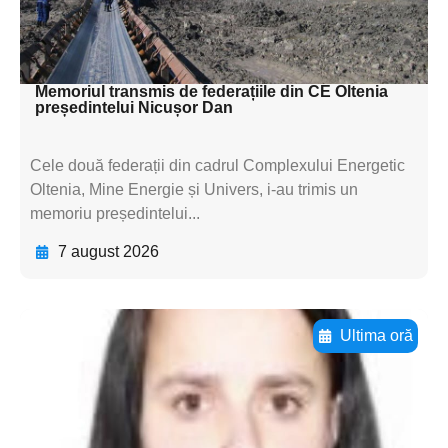
subtitluAdaugă aici
textul pentru subti
Memoriul transmis de federațiile din CE Oltenia
președintelui Nicușor Dan
Cele două federații din cadrul Complexului Energetic
Oltenia, Mine Energie și Univers, i-au trimis un
memoriu președintelui...
7 august 2026
Ultima oră
Adaugă aici textul pentru
subtitluAdaugă aici
textul pentru