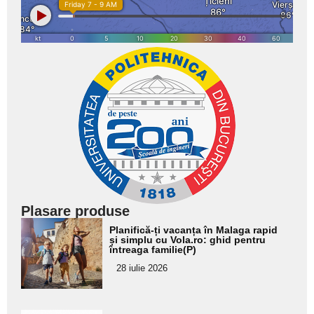
Plasare produse
Adaugă
Planifică-ți vacanța în Malaga rapid
aici textul
și simplu cu Vola.ro: ghid pentru
întreaga familie(P)
pentru
28 iulie 2026
subtitlu