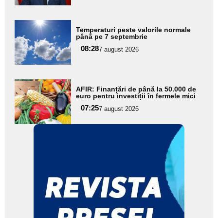
Adaugă
Temperaturi peste valorile normale
aici textul
până pe 7 septembrie
pentru
08:28
7 august 2026
subtitlu
Adaugă
AFIR: Finanțări de până la 50.000 de
aici textul
euro pentru investiții în fermele mici
pentru
07:25
7 august 2026
subtitlu