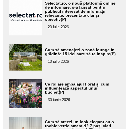
Adaugă
Selectat.ro, o nouă platformă online
aici textul
de informare, s-a lansat pentru
publicul interesat de informații
pentru
relevante, prezentate clar și
obiectiv(P)
subtitlu
20 iulie 2026
Adaugă
Cum să amenajezi o zonă lounge în
aici textul
grădină: 15 idei care să te inspire(P)
pentru
10 iulie 2026
subtitlu
Adaugă
Ce rol are ambalajul floral și cum
aici textul
influențează aspectul unui
buchet(P)
pentru
30 iunie 2026
subtitlu
Adaugă
Cum să creezi un look elegant cu o
aici textul
rochie verde smarald? 7 pași clari