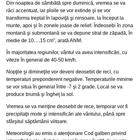
Din noaptea de sâmbătă spre duminică, vremea se va
răci accentuat, iar ploile se vor extinde şi se vor
transforma treptat în lapoviţă şi ninsoare, la început la
munte, apoi şi în zonele joase de relief. Îndeosebi în zona
montană şi submontană se va depune strat de zăpadă, în
medie de 10….15 cm”, arată ANM.
În majoritatea regiunilor, vântul va avea intensificări, cu
viteze în general de 40-50 km/h.
Nopţile şi dimineţile vor deveni deosebit de reci, cu
temperaturi preponderent negative. Temperaturile minime
se vor situa în general între -7 şi 2 grade. Local se va
produce brumă şi îngheţ la sol.
Vremea se va menţine deosebit de rece, temporar vor fi
precipitaţii mixte şi intensificări ale vântului, până spre
sfârşitul săptămânii viitoare.
Meteorologii au emis o atenţionare Cod galben privind