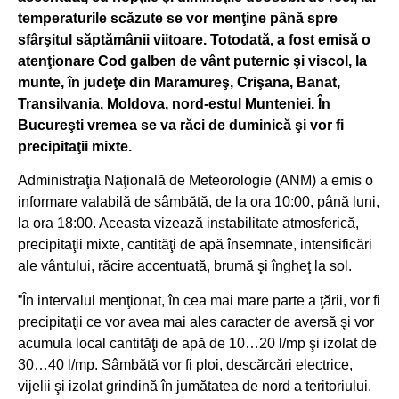
temperaturile scăzute se vor menţine până spre
sfârşitul săptămânii viitoare. Totodată, a fost emisă o
atenţionare Cod galben de vânt puternic şi viscol, la
munte, în judeţe din Maramureş, Crişana, Banat,
Transilvania, Moldova, nord-estul Munteniei. În
Bucureşti vremea se va răci de duminică şi vor fi
precipitaţii mixte.
Administraţia Naţională de Meteorologie (ANM) a emis o
informare valabilă de sâmbătă, de la ora 10:00, până luni,
la ora 18:00. Aceasta vizează instabilitate atmosferică,
precipitaţii mixte, cantităţi de apă însemnate, intensificări
ale vântului, răcire accentuată, brumă şi îngheţ la sol.
”În intervalul menţionat, în cea mai mare parte a ţării, vor fi
precipitaţii ce vor avea mai ales caracter de aversă şi vor
acumula local cantităţi de apă de 10…20 l/mp şi izolat de
30…40 l/mp. Sâmbătă vor fi ploi, descărcări electrice,
vijelii şi izolat grindină în jumătatea de nord a teritoriului.