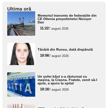
Ultima oră
Adaugă
Memoriul transmis de federațiile din
aici textul
CE Oltenia președintelui Nicușor
Dan
pentru
11:22
7 august 2026
subtitlu
Adaugă
Tânără din Runcu, dată dispărută
aici textul
10:56
pentru
7 august 2026
subtitlu
Adaugă
Un șofer băut s-a răsturnat cu
aici textul
mașina, la Crasna. Fratele, venit să-l
ajute, a ajuns la spital
pentru
10:16
7 august 2026
subtitlu
Adaugă