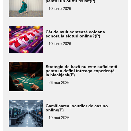
pentru un outfit reușit(P)
pentru
10 iunie 2026
subtitlu
Adaugă
Cât de mult contează coloana
aici textul
sonoră la sloturi online?(P)
pentru
10 iunie 2026
subtitlu
Adaugă
Strategia de bază nu este suficientă
aici textul
pentru a defini întreaga experiență
la blackjack(P)
pentru
26 mai 2026
subtitlu
Adaugă
Gamificarea jocurilor de casino
aici textul
online(P)
pentru
19 mai 2026
subtitlu