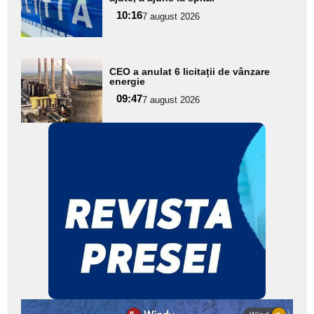
pentru
10:16
7 august 2026
subtitlu
Adaugă
CEO a anulat 6 licitații de vânzare
aici textul
energie
pentru
09:47
7 august 2026
subtitlu