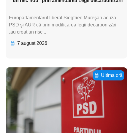
”un risc nou” prin amendarea Legii decarbonizării
Europarlamentarul liberal Siegfried Mureşan acuză
PSD şi AUR că prin modificarea legii decarbonizării
„au creat un risc...
7 august 2026
Ultima oră
Adaugă aici textul pentru
subtitluAdaugă aici
textul pentru
subtitluAdaugă aici
textul pentru
subtitluAdaugă aici