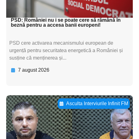
textul pentru subti
PSD: României nu i se poate cere să rămână în
beznă pentru a accesa banii europeni!
PSD cere activarea mecanismului european de
urgență pentru securitatea energetică a României și
susține că menținerea și...
7 august 2026
Asculta Interviurile Infinit FM
Adaugă aici textul pentru
subtitluAdaugă aici
textul pentru