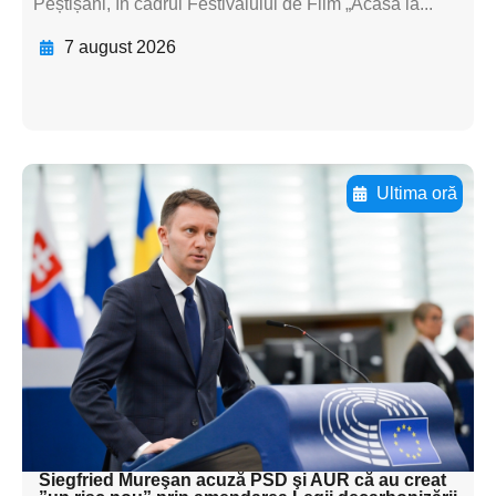
Peștișani, în cadrul Festivalului de Film „Acasă la...
7 august 2026
Ultima oră
Adaugă aici textul pentru
subtitluAdaugă aici
textul pentru
subtitluAdaugă aici
textul pentru
subtitluAdaugă aici
textul pentru subti
Siegfried Mureşan acuză PSD şi AUR că au creat