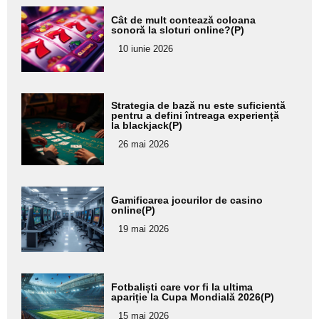
Adaugă
Cât de mult contează coloana
aici textul
sonoră la sloturi online?(P)
pentru
10 iunie 2026
subtitlu
Adaugă
Strategia de bază nu este suficientă
aici textul
pentru a defini întreaga experiență
la blackjack(P)
pentru
26 mai 2026
subtitlu
Adaugă
Gamificarea jocurilor de casino
aici textul
online(P)
pentru
19 mai 2026
subtitlu
Adaugă
Fotbaliști care vor fi la ultima
aici textul
apariție la Cupa Mondială 2026(P)
pentru
15 mai 2026