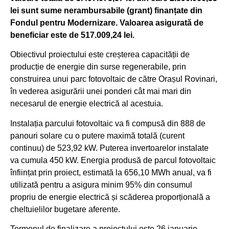
lei sunt sume nerambursabile (grant) finanțate din
Fondul pentru Modernizare. Valoarea asigurată de
beneficiar este de 517.009,24 lei.
Obiectivul proiectului este creșterea capacității de
producție de energie din surse regenerabile, prin
construirea unui parc fotovoltaic de către Orașul Rovinari,
în vederea asigurării unei ponderi cât mai mari din
necesarul de energie electrică al acestuia.
Instalația parcului fotovoltaic va fi compusă din 888 de
panouri solare cu o putere maximă totală (curent
continuu) de 523,92 kW. Puterea invertoarelor instalate
va cumula 450 kW. Energia produsă de parcul fotovoltaic
înființat prin proiect, estimată la 656,10 MWh anual, va fi
utilizată pentru a asigura minim 95% din consumul
propriu de energie electrică și scăderea proporțională a
cheltuielilor bugetare aferente.
Termenul de finalizare a proiectului este 26 ianuarie