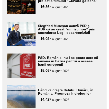
proiecția filmului ”Cravata galbenă”
pentru
16:36
7 august 2026
subtitlu
Adaugă
Siegfried Mureşan acuză PSD şi
aici textul
AUR că au creat ”un risc nou” prin
amendarea Legii decarbonizării
pentru
16:02
7 august 2026
subtitlu
Adaugă
PSD: României nu i se poate cere să
aici textul
rămână în beznă pentru a accesa
banii europeni!
pentru
15:05
7 august 2026
subtitlu
Adaugă
Când va crește debitul Dunării, în
aici textul
România. Prognoza hidrologilor
pentru
14:42
7 august 2026
subtitlu