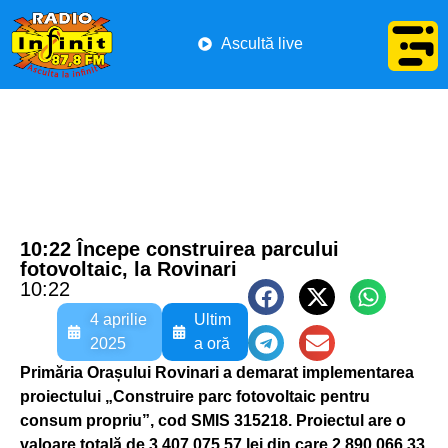
Ascultă live
10:22 Începe construirea parcului
fotovoltaic, la Rovinari
10:22
4 aprilie
Ultim
2025
a oră
Primăria Orașului Rovinari a demarat implementarea
proiectului „Construire parc fotovoltaic pentru
consum propriu”, cod SMIS 315218. Proiectul are o
valoare totală de 3.407.075,57 lei din care 2.890.066,33