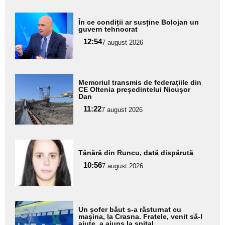
Adaugă
În ce condiții ar susține Bolojan un
aici textul
guvern tehnocrat
pentru
12:54
7 august 2026
subtitlu
Adaugă
Memoriul transmis de federațiile din
aici textul
CE Oltenia președintelui Nicușor
Dan
pentru
11:22
7 august 2026
subtitlu
Adaugă
Tânără din Runcu, dată dispărută
aici textul
10:56
pentru
7 august 2026
subtitlu
Adaugă
Un șofer băut s-a răsturnat cu
aici textul
mașina, la Crasna. Fratele, venit să-l
ajute, a ajuns la spital