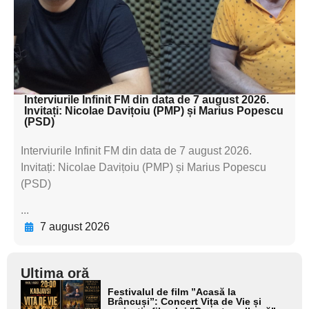
subtitluAdaugă aici
textul pentru
subtitluAdaugă aici
textul pentru subti
Interviurile Infinit FM din data de 7 august 2026.
Invitați: Nicolae Davițoiu (PMP) și Marius Popescu
(PSD)
Interviurile Infinit FM din data de 7 august 2026.
Invitați: Nicolae Davițoiu (PMP) și Marius Popescu
(PSD)
...
7 august 2026
Ultima oră
Adaugă
Festivalul de film ”Acasă la
aici textul
Brâncuși”: Concert Vița de Vie și