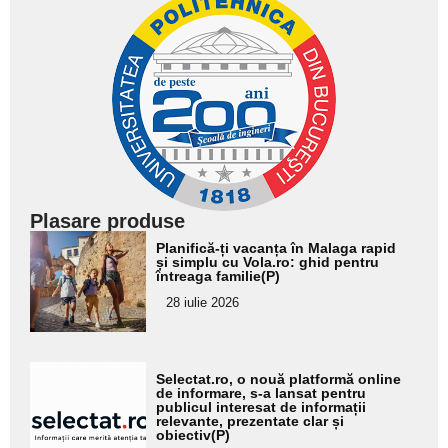
Plasare produse
Adaugă
Planifică-ți vacanța în Malaga rapid
aici textul
și simplu cu Vola.ro: ghid pentru
întreaga familie(P)
pentru
28 iulie 2026
subtitlu
Adaugă
Selectat.ro, o nouă platformă online
aici textul
de informare, s-a lansat pentru
publicul interesat de informații
pentru
relevante, prezentate clar și
obiectiv(P)
subtitlu