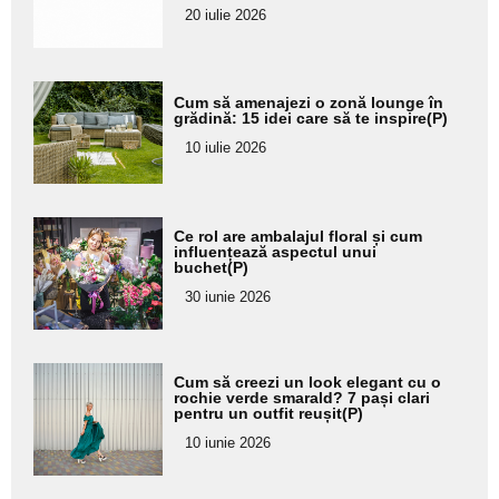
20 iulie 2026
Adaugă
Cum să amenajezi o zonă lounge în
aici textul
grădină: 15 idei care să te inspire(P)
pentru
10 iulie 2026
subtitlu
Adaugă
Ce rol are ambalajul floral și cum
aici textul
influențează aspectul unui
buchet(P)
pentru
30 iunie 2026
subtitlu
Adaugă
Cum să creezi un look elegant cu o
aici textul
rochie verde smarald? 7 pași clari
pentru un outfit reușit(P)
pentru
10 iunie 2026
subtitlu