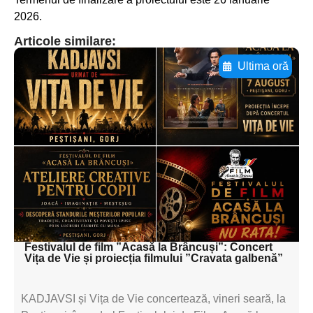
2026.
Articole similare:
Ultima oră
Adaugă aici textul pentru
subtitluAdaugă aici
textul pentru
subtitluAdaugă aici
textul pentru
subtitluAdaugă aici
textul pentru subti
Festivalul de film ”Acasă la Brâncuși”: Concert
Vița de Vie și proiecția filmului ”Cravata galbenă”
KADJAVSI și Vița de Vie concertează, vineri seară, la