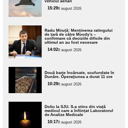
pentru
vehicul aerian
subtitlu
15:29
8 august 2026
Adaugă
Radu Miruță: Menținerea ratingului
aici textul
de țară de către Moody’s –
confirmare că deciziile dificile din
pentru
ultimul an au fost necesare
subtitlu
14:02
8 august 2026
Adaugă
Două barje încărcate, scufundate în
aici textul
Dunăre. Operaţiunea a durat 11 ore
pentru
10:29
8 august 2026
subtitlu
Adaugă
Doliu la SJU. S-a stins din viață
aici textul
medicul care a înființat Laboratorul
de Analize Medicale
pentru
10:17
8 august 2026
subtitlu