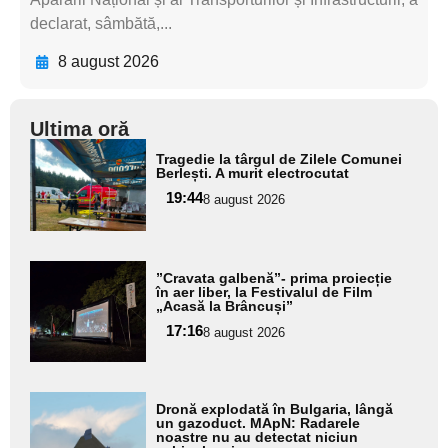
declarat, sâmbătă,...
8 august 2026
Ultima oră
Adaugă
Tragedie la târgul de Zilele Comunei
aici textul
Berlești. A murit electrocutat
pentru
19:44
8 august 2026
subtitlu
Adaugă
”Cravata galbenă”- prima proiecție
aici textul
în aer liber, la Festivalul de Film
„Acasă la Brâncuși”
pentru
17:16
8 august 2026
subtitlu
Adaugă
Dronă explodată în Bulgaria, lângă
aici textul
un gazoduct. MApN: Radarele
noastre nu au detectat niciun