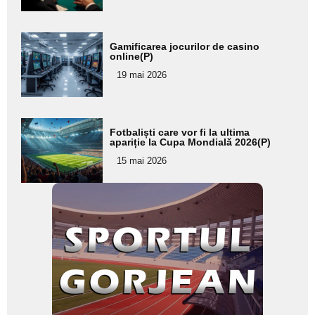
Adaugă
Gamificarea jocurilor de casino
aici textul
online(P)
pentru
19 mai 2026
subtitlu
Adaugă
Fotbaliști care vor fi la ultima
aici textul
apariție la Cupa Mondială 2026(P)
pentru
15 mai 2026
subtitlu