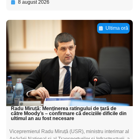
8 august 2026
Ultima oră
Adaugă aici textul pentru
subtitluAdaugă aici
textul pentru
subtitluAdaugă aici
textul pentru
subtitluAdaugă aici
textul pentru subti
Radu Miruță: Menținerea ratingului de țară de
către Moody’s – confirmare că deciziile dificile din
ultimul an au fost necesare
Vicepremierul Radu Miruță (USR), ministru interimar al
Apărării Național și al Transporturilor și Infrastructurii, a