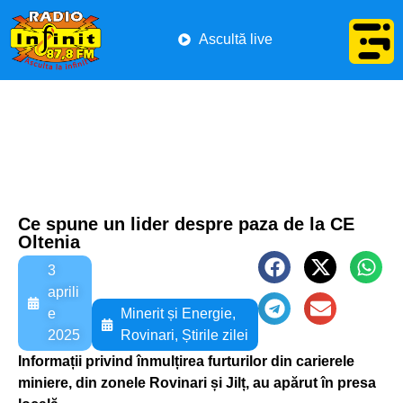
Ascultă live
Ce spune un lider despre paza de la CE
Oltenia
3
aprili
e
Minerit și Energie
,
2025
Rovinari
,
Știrile zilei
Informații privind înmulțirea furturilor din carierele
miniere, din zonele Rovinari și Jilț, au apărut în presa