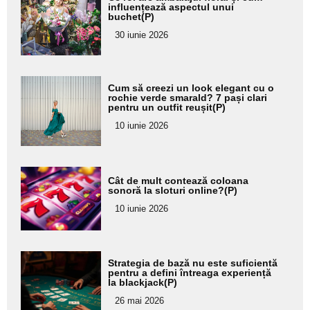
aici textul
influențează aspectul unui
buchet(P)
pentru
30 iunie 2026
subtitlu
Adaugă
Cum să creezi un look elegant cu o
aici textul
rochie verde smarald? 7 pași clari
pentru un outfit reușit(P)
pentru
10 iunie 2026
subtitlu
Adaugă
Cât de mult contează coloana
aici textul
sonoră la sloturi online?(P)
pentru
10 iunie 2026
subtitlu
Adaugă
Strategia de bază nu este suficientă
aici textul
pentru a defini întreaga experiență
la blackjack(P)
pentru
26 mai 2026
subtitlu