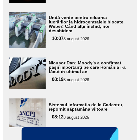
Adaugă
Undă verde pentru reluarea
aici textul
lucrărilor la hidrocentralele blocate.
Weber: Când alții închid, noi
pentru
deschidem
subtitlu
10:07
8 august 2026
Adaugă
Nicușor Dan: Moody’s a confirmat
aici textul
pașii importanți pe care România i-a
făcut în ultimul an
pentru
08:19
8 august 2026
subtitlu
Adaugă
Sistemul informatic de la Cadastru,
aici textul
repornit săptămâna viitoare
pentru
08:12
8 august 2026
subtitlu