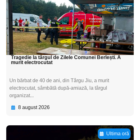
textul pentru
subtitluAdaugă aici
textul pentru
subtitluAdaugă aici
textul pentru subti
Tragedie la târgul de Zilele Comunei Berlești. A
murit electrocutat
Un bărbat de 40 de ani, din Târgu Jiu, a murit
electrocutat, sâmbătă după-amiază, la târgul
organizat...
8 august 2026
Ultima oră