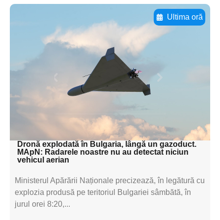
Ultima oră
Adaugă aici textul pentru
subtitluAdaugă aici
textul pentru
subtitluAdaugă aici
textul pentru
subtitluAdaugă aici
textul pentru subti
Dronă explodată în Bulgaria, lângă un gazoduct.
MApN: Radarele noastre nu au detectat niciun
vehicul aerian
Ministerul Apărării Naționale precizează, în legătură cu
explozia produsă pe teritoriul Bulgariei sâmbătă, în
jurul orei 8:20,...