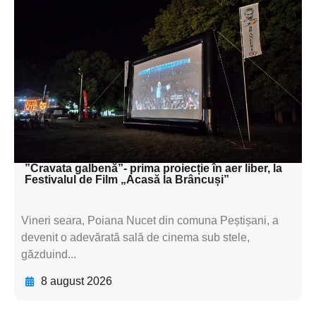
Adaugă aici textul pentru
subtitluAdaugă aici
textul pentru
subtitluAdaugă aici
textul pentru
subtitluAdaugă aici
textul pentru subti
”Cravata galbenă”- prima proiecție în aer liber, la
Festivalul de Film „Acasă la Brâncuși”
Vineri seara, Poiana Nucet din comuna Peștișani, a
devenit o adevărată sală de cinema sub stele,
găzduind...
8 august 2026