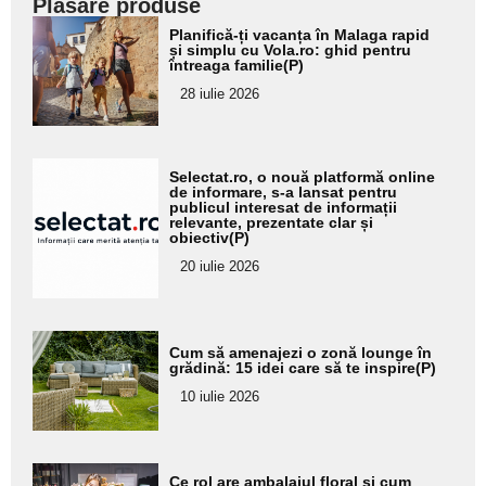
Plasare produse
Adaugă
Planifică-ți vacanța în Malaga rapid
aici textul
și simplu cu Vola.ro: ghid pentru
întreaga familie(P)
pentru
28 iulie 2026
subtitlu
Adaugă
Selectat.ro, o nouă platformă online
aici textul
de informare, s-a lansat pentru
publicul interesat de informații
pentru
relevante, prezentate clar și
obiectiv(P)
subtitlu
20 iulie 2026
Adaugă
Cum să amenajezi o zonă lounge în
aici textul
grădină: 15 idei care să te inspire(P)
pentru
10 iulie 2026
subtitlu
Adaugă
Ce rol are ambalajul floral și cum