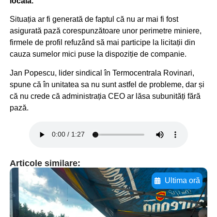
locală.
Situația ar fi generată de faptul că nu ar mai fi fost
asigurată pază corespunzătoare unor perimetre miniere,
firmele de profil refuzând să mai participe la licitații din
cauza sumelor mici puse la dispoziție de companie.
Jan Popescu, lider sindical în Termocentrala Rovinari,
spune că în unitatea sa nu sunt astfel de probleme, dar și
că nu crede că administrația CEO ar lăsa subunități fără
pază.
Articole similare:
Ultima oră
Adaugă aici textul pentru
subtitluAdaugă aici