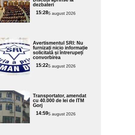
dezbateri
15:28
5 august 2026
Adaugă
Avertismentul SRI: Nu
ici textul
furnizați nicio informație
solicitată și întrerupeți
pentru
convorbirea
ubtitlu
15:22
5 august 2026
Adaugă
Transportator, amendat
ici textul
cu 40.000 de lei de ITM
Gorj
pentru
ubtitlu
14:59
5 august 2026