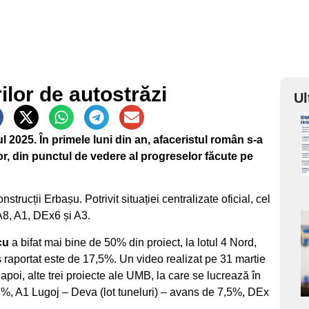
ilor de autostrăzi
Ul
a
 2025. În primele luni din an, afaceristul român s-a
lor, din punctul de vedere al progreselor făcute pe
s
rucții Erbașu. Potrivit situației centralizate oficial, cel
A8, A1, DEx6 și A3.
a
cu
a bifat mai bine de 50% din proiect, la lotul 4 Nord,
 raportat este de 17,5%. Un video realizat pe 31 martie
s
apoi, alte trei proiecte ale UMB, la care se lucrează în
, A1 Lugoj – Deva (lot tuneluri) – avans de 7,5%, DEx