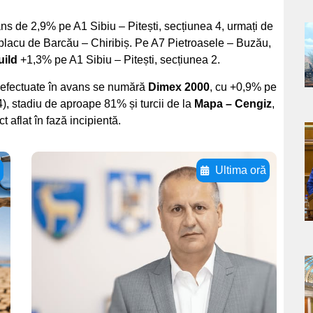
 de 2,9% pe A1 Sibiu – Pitești, secțiunea 4, urmați de
a
lacu de Barcău – Chiribiș. Pe A7 Pietroasele – Buzău,
ild
+1,3% pe A1 Sibiu – Pitești, secțiunea 2.
s
i efectuate în avans se numără
Dimex 2000
, cu +0,9% pe
, stadiu de aproape 81% și turcii de la
Mapa – Cengiz
,
 aflat în fază incipientă.
a
ă
Ultima oră
s
Adaugă aici textul
pentru
subtitluAdaugă aici
textul pentru
subtitluAdaugă aici
a
textul pentru
s