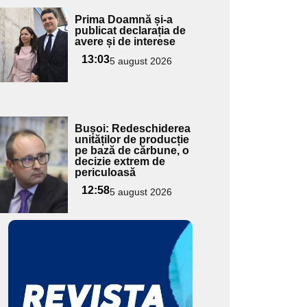
Adaugă
Prima Doamnă și-a
ici textul
publicat declarația de
avere și de interese
pentru
ubtitlu
13:03
5 august 2026
Adaugă
Bușoi: Redeschiderea
ici textul
unităților de producție
pe bază de cărbune, o
pentru
decizie extrem de
ubtitlu
periculoasă
12:58
5 august 2026