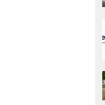
a
s
a
s