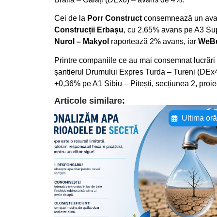
Cei de la
Porr Construct
consemnează un avans
Construcții Erbașu
, cu 2,65% avans pe A3 Sup
Nurol – Makyol
raportează 2% avans, iar
WeBu
Printre companiile ce au mai consemnat lucrăr
șantierul Drumului Expres Turda – Tureni (DEx4)
+0,36% pe A1 Sibiu – Pitești, secțiunea 2, proiect
Articole similare:
Ultima or
Adaugă aici textul
pentru
subtitluAdaugă aici
textul pentru
subtitluAdaugă aici
textul pentru