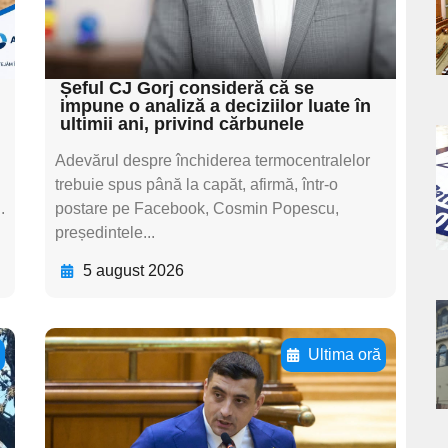
subtitluAdaugă aici
textul pentru subti
Șeful CJ Gorj consideră că se
impune o analiză a deciziilor luate în
ultimii ani, privind cărbunele
a
Adevărul despre închiderea termocentralelor
trebuie spus până la capăt, afirmă, într-o
s
.
postare pe Facebook, Cosmin Popescu,
președintele...
5 august 2026
a
ă
Ultima oră
s
Adaugă aici textul
pentru