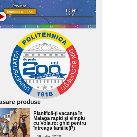
asare produse
Adaugă
Planifică-ți vacanța în
ici textul
Malaga rapid și simplu
cu Vola.ro: ghid pentru
pentru
întreaga familie(P)
ubtitlu
28 iulie 2026