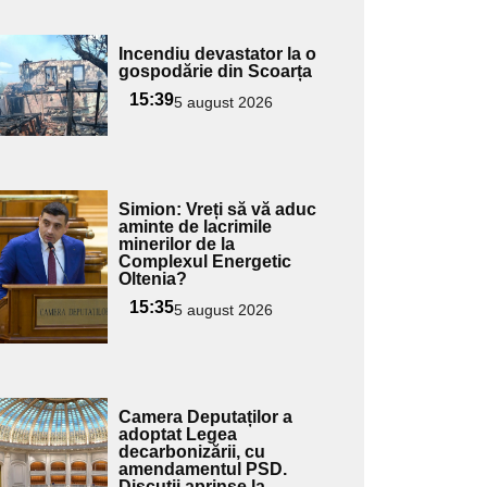
Adaugă
Incendiu devastator la o
ici textul
gospodărie din Scoarța
pentru
15:39
5 august 2026
ubtitlu
Adaugă
Simion: Vreți să vă aduc
ici textul
aminte de lacrimile
minerilor de la
pentru
Complexul Energetic
ubtitlu
Oltenia?
15:35
5 august 2026
Adaugă
Camera Deputaților a
ici textul
adoptat Legea
decarbonizării, cu
pentru
amendamentul PSD.
ubtitlu
Discuții aprinse la