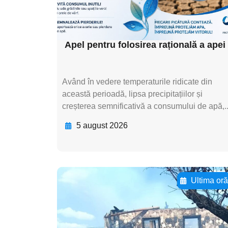
subtitluAdaugă aici
textul pentru subti
Apel pentru folosirea rațională a apei
Având în vedere temperaturile ridicate din
această perioadă, lipsa precipitațiilor și
creșterea semnificativă a consumului de apă,..
5 august 2026
Ultima or
Adaugă aici textul
pentru