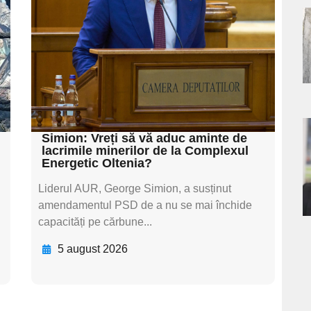
subtitluAdaugă aici
textul pentru
a
subtitluAdaugă aici
s
textul pentru
subtitluAdaugă aici
textul pentru subti
Simion: Vreți să vă aduc aminte de
a
lacrimile minerilor de la Complexul
Energetic Oltenia?
s
Liderul AUR, George Simion, a susținut
amendamentul PSD de a nu se mai închide
capacități pe cărbune...
5 august 2026