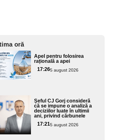
tima oră
Adaugă
Apel pentru folosirea
ici textul
rațională a apei
pentru
17:26
5 august 2026
ubtitlu
Adaugă
Șeful CJ Gorj consideră
ici textul
că se impune o analiză a
deciziilor luate în ultimii
pentru
ani, privind cărbunele
ubtitlu
17:21
5 august 2026