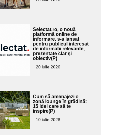
Adaugă
Selectat.ro, o nouă
ici textul
platformă online de
informare, s-a lansat
pentru
pentru publicul interesat
ubtitlu
de informații relevante,
prezentate clar și
obiectiv(P)
20 iulie 2026
Adaugă
Cum să amenajezi o
ici textul
zonă lounge în grădină:
15 idei care să te
pentru
inspire(P)
ubtitlu
10 iulie 2026