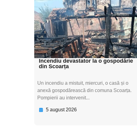
subtitluAdaugă aici
textul pentru
subtitluAdaugă aici
textul pentru
subtitluAdaugă aici
textul pentru subti
Incendiu devastator la o gospodărie
din Scoarța
Un incendiu a mistuit, miercuri, o casă și o
anexă gospodărească din comuna Scoarța.
Pompierii au intervenit...
5 august 2026