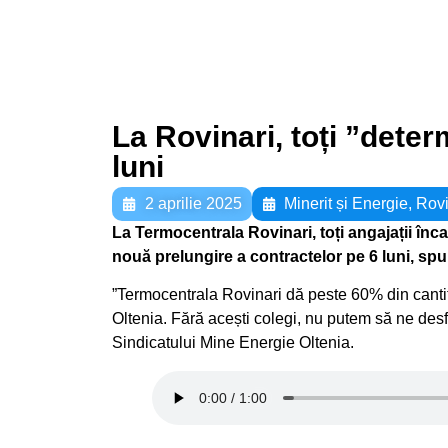
La Rovinari, toți ”deter
luni
2 aprilie 2025
Minerit și Energie
,
Rovi
La Termocentrala Rovinari, toți angajații înc
nouă prelungire a contractelor pe 6 luni, sp
”Termocentrala Rovinari dă peste 60% din cant
Oltenia. Fără acești colegi, nu putem să ne desf
Sindicatului Mine Energie Oltenia.