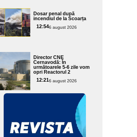
Adaugă
Dosar penal după
ici textul
incendiul de la Scoarța
pentru
12:54
6 august 2026
ubtitlu
Adaugă
Director CNE
ici textul
Cernavodă: În
următoarele 5-6 zile vom
pentru
opri Reactorul 2
ubtitlu
12:21
6 august 2026