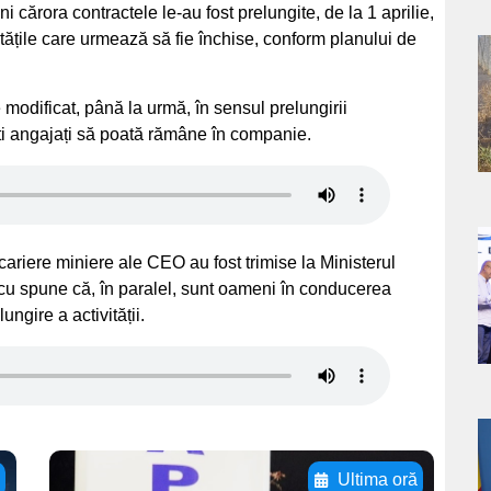
 cărora contractele le-au fost prelungite, de la 1 aprilie,
tățile care urmează să fie închise, conform planului de
a
 modificat, până la urmă, în sensul prelungirii
s
ti angajați să poată rămâne în companie.
a
 cariere miniere ale CEO au fost trimise la Ministerul
cu spune că, în paralel, sunt oameni în conducerea
s
ngire a activității.
a
ă
Ultima oră