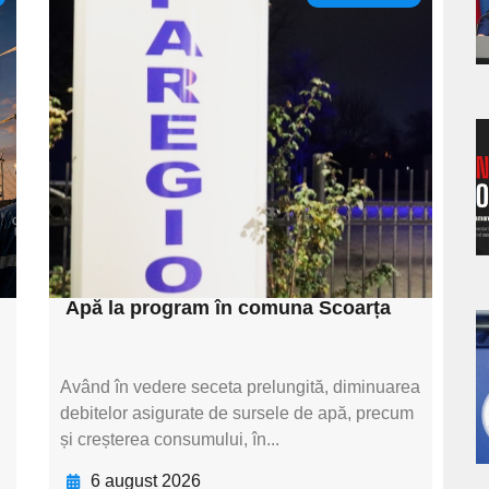
s
Adaugă aici textul
pentru
subtitluAdaugă aici
textul pentru
a
subtitluAdaugă aici
textul pentru
s
subtitluAdaugă aici
textul pentru subti
Apă la program în comuna Scoarța
a
Având în vedere seceta prelungită, diminuarea
s
debitelor asigurate de sursele de apă, precum
și creșterea consumului, în...
6 august 2026