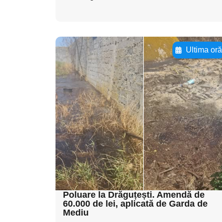
Ultima or
Adaugă aici textul
pentru
subtitluAdaugă aici
textul pentru
subtitluAdaugă aici
textul pentru
subtitluAdaugă aici
textul pentru subti
Poluare la Drăguțești. Amendă de
60.000 de lei, aplicată de Garda de
Mediu