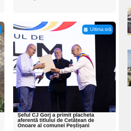
a
ă
Ultima oră
s
Adaugă aici textul
pentru
subtitluAdaugă aici
a
textul pentru
s
subtitluAdaugă aici
textul pentru
subtitluAdaugă aici
textul pentru subti
Șeful CJ Gorj a primit placheta
aferentă titlului de Cetățean de
Onoare al comunei Peștișani