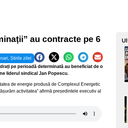
minații” au contracte pe 6
Ul
a
nari
,
Știrile zilei
adrați pe perioadă determinată au beneficiat de o
s
une liderul sindical Jan Popescu.
itatea de energie produsă de Complexul Energetic
ășurăm activitatea” afirmă președintele executiv al
a
s