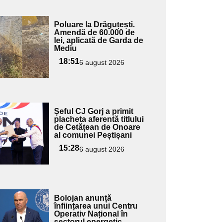
Adaugă
Poluare la Drăguțești.
ici textul
Amendă de 60.000 de
lei, aplicată de Garda de
pentru
Mediu
ubtitlu
18:51
6 august 2026
Adaugă
Șeful CJ Gorj a primit
ici textul
placheta aferentă titlului
de Cetățean de Onoare
pentru
al comunei Peștișani
ubtitlu
15:28
6 august 2026
Adaugă
Bolojan anunță
ici textul
înființarea unui Centru
Operativ Național în
pentru
sectorul energetic