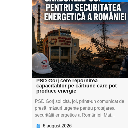
Adaugă aici textul
pentru
subtitluAdaugă aici
textul pentru
subtitluAdaugă aici
textul pentru
subtitluAdaugă aici
textul pentru subti
PSD Gorj cere repornirea
capacităților pe cărbune care pot
produce energie
PSD Gorj solicită, joi, printr-un comunicat de
presă, măsuri urgente pentru protejarea
securității energetice a României. Mai...
6 august 2026