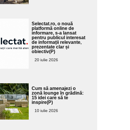
Adaugă
Selectat.ro, o nouă
ici textul
platformă online de
informare, s-a lansat
pentru
pentru publicul interesat
ubtitlu
de informații relevante,
prezentate clar și
obiectiv(P)
20 iulie 2026
Adaugă
Cum să amenajezi o
ici textul
zonă lounge în grădină:
15 idei care să te
pentru
inspire(P)
ubtitlu
10 iulie 2026