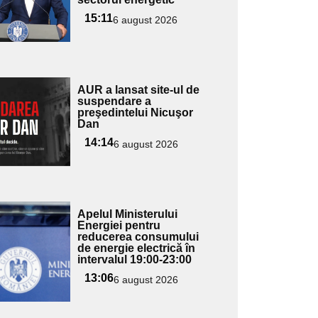
ubtitlu
15:11
6 august 2026
Adaugă
AUR a lansat site-ul de
ici textul
suspendare a
preşedintelui Nicuşor
pentru
Dan
ubtitlu
14:14
6 august 2026
Adaugă
Apelul Ministerului
ici textul
Energiei pentru
reducerea consumului
pentru
de energie electrică în
ubtitlu
intervalul 19:00-23:00
13:06
6 august 2026