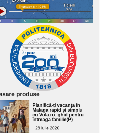
asare produse
Adaugă
Planifică-ți vacanța în
ici textul
Malaga rapid și simplu
cu Vola.ro: ghid pentru
pentru
întreaga familie(P)
ubtitlu
28 iulie 2026