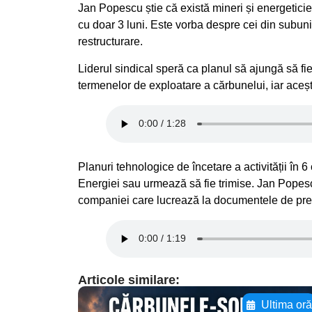
Jan Popescu știe că există mineri și energeticieni
cu doar 3 luni. Este vorba despre cei din subuni
restructurare.
Liderul sindical speră ca planul să ajungă să fie
termenelor de exploatare a cărbunelui, iar aceș
Planuri tehnologice de încetare a activității în 6
Energiei sau urmează să fie trimise. Jan Popes
companiei care lucrează la documentele de prelu
Articole similare:
Ultima or