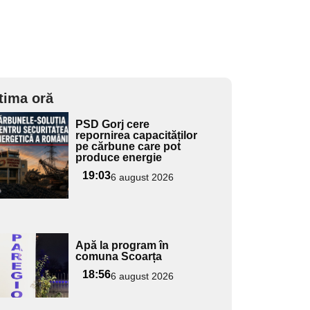
tima oră
Adaugă
PSD Gorj cere
ici textul
repornirea capacităților
pe cărbune care pot
pentru
produce energie
ubtitlu
19:03
6 august 2026
Adaugă
Apă la program în
ici textul
comuna Scoarța
pentru
18:56
6 august 2026
ubtitlu