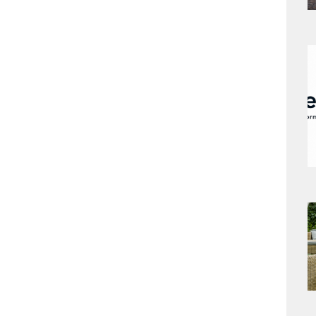
a
s
a
s