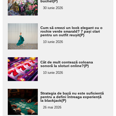
buchet(P)
pentru
30 iunie 2026
subtitlu
Adaugă
Cum să creezi un look elegant cu o
aici textul
rochie verde smarald? 7 pași clari
pentru un outfit reușit(P)
pentru
10 iunie 2026
subtitlu
Adaugă
Cât de mult contează coloana
aici textul
sonoră la sloturi online?(P)
pentru
10 iunie 2026
subtitlu
Adaugă
Strategia de bază nu este suficientă
aici textul
pentru a defini întreaga experiență
la blackjack(P)
pentru
26 mai 2026
subtitlu