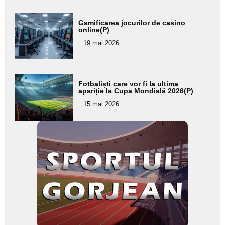
Adaugă
Gamificarea jocurilor de casino
aici textul
online(P)
pentru
19 mai 2026
subtitlu
Adaugă
Fotbaliști care vor fi la ultima
aici textul
apariție la Cupa Mondială 2026(P)
pentru
15 mai 2026
subtitlu