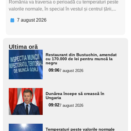
România va traversa o perioadă cu temperaturi peste
valorile normale, în special în vestul și centrul țării,...
7 august 2026
Ultima oră
Adaugă
Restaurant din Bustuchin, amendat
aici textul
cu 170.000 de lei pentru muncă la
negru
pentru
09:06
7 august 2026
subtitlu
Adaugă
Dunărea începe să crească în
aici textul
Ungaria
pentru
09:02
7 august 2026
subtitlu
Adaugă
Temperaturi peste valorile normale