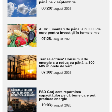
aici textul
până pe 7 septembrie
pentru
08:28
7 august 2026
subtitlu
Adaugă
AFIR: Finanțări de până la 50.000 de
aici textul
euro pentru investiții în fermele mici
pentru
07:25
7 august 2026
subtitlu
Adaugă
Transelectrica: Consumul de
aici textul
energie s-a redus cu până la 300
MW în orele de vârf
pentru
07:00
7 august 2026
subtitlu
Adaugă
PSD Gorj cere repornirea
aici textul
capacităților pe cărbune care pot
produce energie
pentru
19:03
6 august 2026
subtitlu