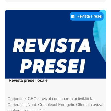
Revista Presei
Adaugă aici textul pentru
subtitluAdaugă aici
textul pentru
subtitluAdaugă aici
textul pentru
subtitluAdaugă aici
textul pentru subti
Revista presei locale
Gorjonline: CEO a avizat continuarea activității la
Cariera Jilț Nord. Complexul Energetic Oltenia a avizat
continuarea activității...