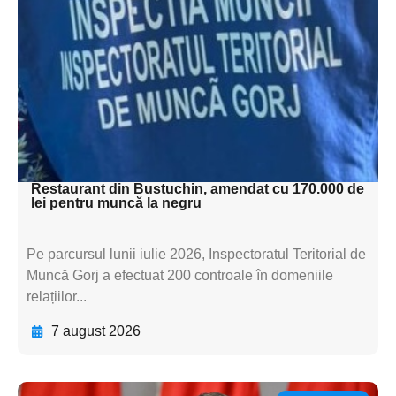
subtitluAdaugă aici
textul pentru
subtitluAdaugă aici
textul pentru
subtitluAdaugă aici
textul pentru subti
Restaurant din Bustuchin, amendat cu 170.000 de
lei pentru muncă la negru
Pe parcursul lunii iulie 2026, Inspectoratul Teritorial de
Muncă Gorj a efectuat 200 controale în domeniile
relațiilor...
7 august 2026