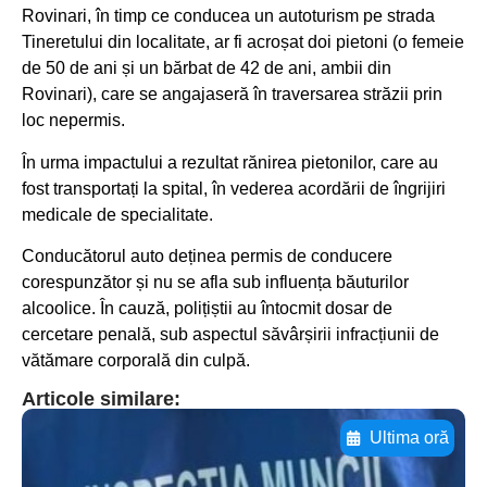
Rovinari, în timp ce conducea un autoturism pe strada
Tineretului din localitate, ar fi acroșat doi pietoni (o femeie
de 50 de ani și un bărbat de 42 de ani, ambii din
Rovinari), care se angajaseră în traversarea străzii prin
loc nepermis.
În urma impactului a rezultat rănirea pietonilor, care au
fost transportați la spital, în vederea acordării de îngrijiri
medicale de specialitate.
Conducătorul auto deținea permis de conducere
corespunzător și nu se afla sub influența băuturilor
alcoolice. În cauză, polițiștii au întocmit dosar de
cercetare penală, sub aspectul săvârșirii infracțiunii de
vătămare corporală din culpă.
Articole similare:
Ultima oră
Adaugă aici textul pentru