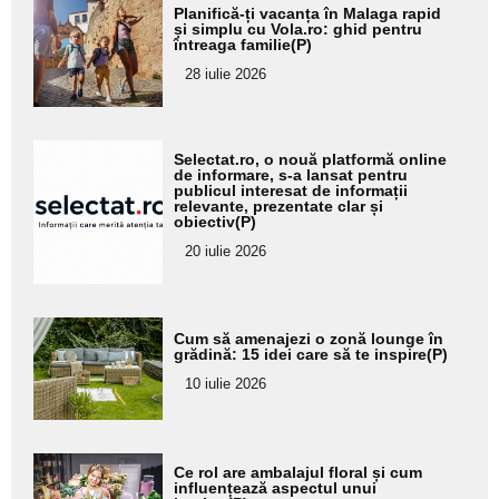
Adaugă
Planifică-ți vacanța în Malaga rapid
aici textul
și simplu cu Vola.ro: ghid pentru
întreaga familie(P)
pentru
28 iulie 2026
subtitlu
Adaugă
Selectat.ro, o nouă platformă online
aici textul
de informare, s-a lansat pentru
publicul interesat de informații
pentru
relevante, prezentate clar și
obiectiv(P)
subtitlu
20 iulie 2026
Adaugă
Cum să amenajezi o zonă lounge în
aici textul
grădină: 15 idei care să te inspire(P)
pentru
10 iulie 2026
subtitlu
Adaugă
Ce rol are ambalajul floral și cum
aici textul
influențează aspectul unui