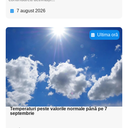
7 august 2026
Ultima oră
Adaugă aici textul pentru
subtitluAdaugă aici
textul pentru
subtitluAdaugă aici
textul pentru
subtitluAdaugă aici
textul pentru subti
Temperaturi peste valorile normale până pe 7
septembrie