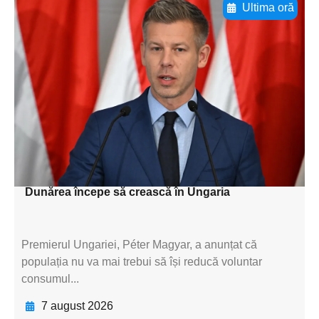
Ultima oră
Adaugă aici textul pentru
subtitluAdaugă aici
textul pentru
subtitluAdaugă aici
textul pentru
subtitluAdaugă aici
textul pentru subti
Dunărea începe să crească în Ungaria
Premierul Ungariei, Péter Magyar, a anunțat că
populația nu va mai trebui să își reducă voluntar
consumul...
7 august 2026