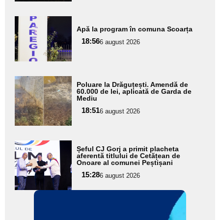
Adaugă
Apă la program în comuna Scoarța
aici textul
18:56
pentru
6 august 2026
subtitlu
Adaugă
Poluare la Drăguțești. Amendă de
aici textul
60.000 de lei, aplicată de Garda de
Mediu
pentru
18:51
6 august 2026
subtitlu
Adaugă
Șeful CJ Gorj a primit placheta
aici textul
aferentă titlului de Cetățean de
Onoare al comunei Peștișani
pentru
15:28
6 august 2026
subtitlu