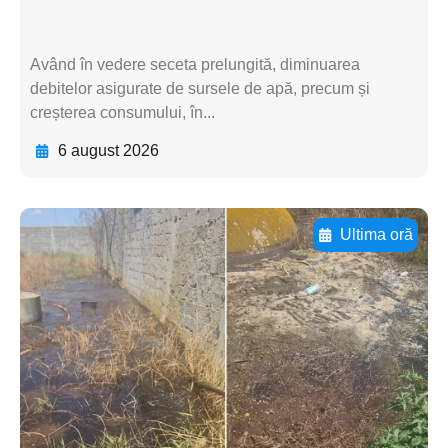
Având în vedere seceta prelungită, diminuarea
debitelor asigurate de sursele de apă, precum și
creșterea consumului, în...
6 august 2026
Ultima oră
Adaugă aici textul pentru
subtitluAdaugă aici
textul pentru
subtitluAdaugă aici
textul pentru
subtitluAdaugă aici