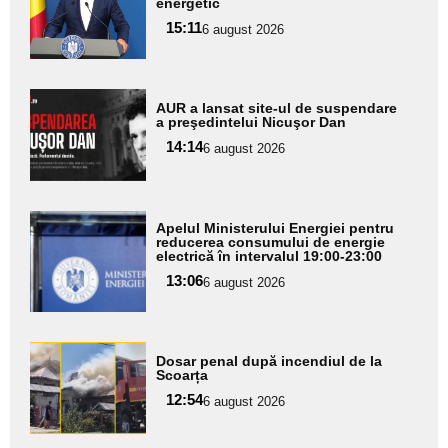
energetic
pentru
15:11
6 august 2026
subtitlu
Adaugă
AUR a lansat site-ul de suspendare
aici textul
a preşedintelui Nicuşor Dan
pentru
14:14
6 august 2026
subtitlu
Adaugă
Apelul Ministerului Energiei pentru
aici textul
reducerea consumului de energie
electrică în intervalul 19:00-23:00
pentru
13:06
6 august 2026
subtitlu
Adaugă
Dosar penal după incendiul de la
aici textul
Scoarța
pentru
12:54
6 august 2026
subtitlu