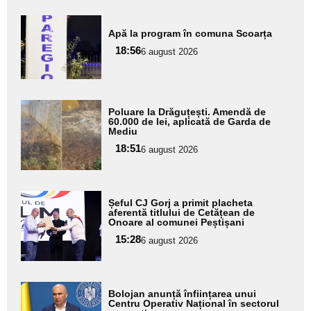
Adaugă
Apă la program în comuna Scoarța
aici textul
18:56
pentru
6 august 2026
subtitlu
Adaugă
Poluare la Drăguțești. Amendă de
aici textul
60.000 de lei, aplicată de Garda de
Mediu
pentru
18:51
6 august 2026
subtitlu
Adaugă
Șeful CJ Gorj a primit placheta
aici textul
aferentă titlului de Cetățean de
Onoare al comunei Peștișani
pentru
15:28
6 august 2026
subtitlu
Adaugă
Bolojan anunță înființarea unui
aici textul
Centru Operativ Național în sectorul