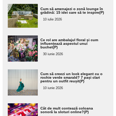
Adaugă
Cum să amenajezi o zonă lounge în
aici textul
grădină: 15 idei care să te inspire(P)
pentru
10 iulie 2026
subtitlu
Adaugă
Ce rol are ambalajul floral și cum
aici textul
influențează aspectul unui
buchet(P)
pentru
30 iunie 2026
subtitlu
Adaugă
Cum să creezi un look elegant cu o
aici textul
rochie verde smarald? 7 pași clari
pentru un outfit reușit(P)
pentru
10 iunie 2026
subtitlu
Adaugă
Cât de mult contează coloana
aici textul
sonoră la sloturi online?(P)