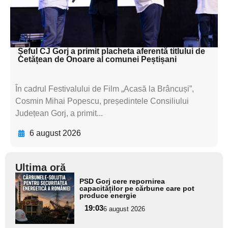
textul pentru
subtitluAdaugă aici
textul pentru subti
Șeful CJ Gorj a primit placheta aferentă titlului de
Cetățean de Onoare al comunei Peștișani
În cadrul Festivalului de Film „Acasă la Brâncuși”,
Cosmin Mihai Popescu, președintele Consiliului
Județean Gorj, a primit...
6 august 2026
Ultima oră
Adaugă
PSD Gorj cere repornirea
aici textul
capacităților pe cărbune care pot
produce energie
pentru
19:03
6 august 2026
subtitlu