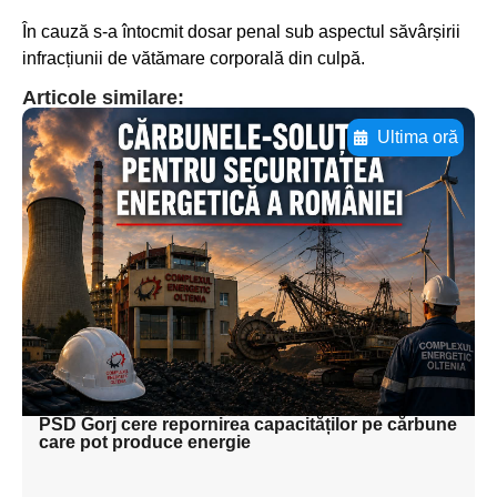
În cauză s-a întocmit dosar penal sub aspectul săvârșirii
infracțiunii de vătămare corporală din culpă.
Articole similare:
Ultima oră
Adaugă aici textul pentru
subtitluAdaugă aici
textul pentru
subtitluAdaugă aici
textul pentru
subtitluAdaugă aici
textul pentru subti
PSD Gorj cere repornirea capacităților pe cărbune
care pot produce energie