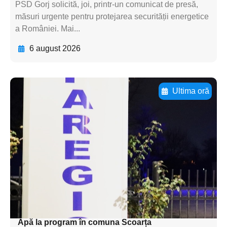
PSD Gorj solicită, joi, printr-un comunicat de presă,
măsuri urgente pentru protejarea securității energetice
a României. Mai...
6 august 2026
Ultima oră
Adaugă aici textul pentru
subtitluAdaugă aici
textul pentru
subtitluAdaugă aici
textul pentru
subtitluAdaugă aici
textul pentru subti
Apă la program în comuna Scoarța