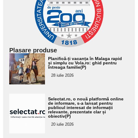
Plasare produse
Adaugă
Planifică-ți vacanța în Malaga rapid
aici textul
și simplu cu Vola.ro: ghid pentru
întreaga familie(P)
pentru
28 iulie 2026
subtitlu
Adaugă
Selectat.ro, o nouă platformă online
aici textul
de informare, s-a lansat pentru
publicul interesat de informații
pentru
relevante, prezentate clar și
obiectiv(P)
subtitlu
20 iulie 2026