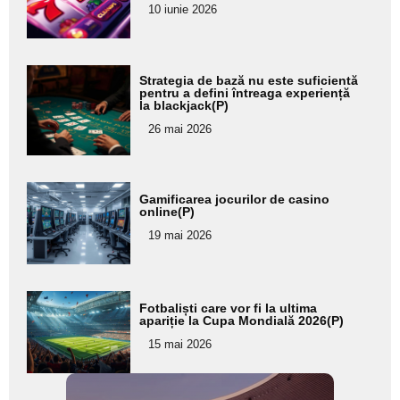
pentru
10 iunie 2026
subtitlu
Adaugă
Strategia de bază nu este suficientă
aici textul
pentru a defini întreaga experiență
la blackjack(P)
pentru
26 mai 2026
subtitlu
Adaugă
Gamificarea jocurilor de casino
aici textul
online(P)
pentru
19 mai 2026
subtitlu
Adaugă
Fotbaliști care vor fi la ultima
aici textul
apariție la Cupa Mondială 2026(P)
pentru
15 mai 2026
subtitlu