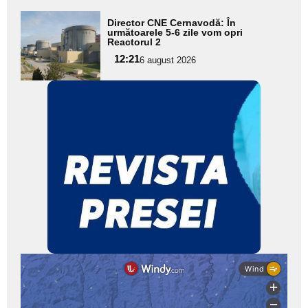
Adaugă
Director CNE Cernavodă: În
aici textul
următoarele 5-6 zile vom opri
Reactorul 2
pentru
12:21
6 august 2026
subtitlu