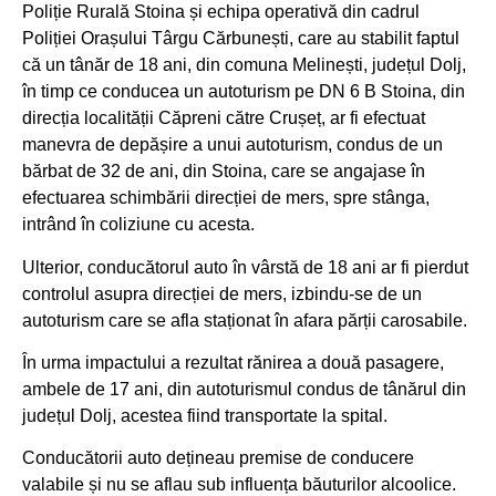
Poliție Rurală Stoina și echipa operativă din cadrul
Poliției Orașului Târgu Cărbunești, care au stabilit faptul
că un tânăr de 18 ani, din comuna Melinești, județul Dolj,
în timp ce conducea un autoturism pe DN 6 B Stoina, din
direcția localității Căpreni către Crușeț, ar fi efectuat
manevra de depășire a unui autoturism, condus de un
bărbat de 32 de ani, din Stoina, care se angajase în
efectuarea schimbării direcției de mers, spre stânga,
intrând în coliziune cu acesta.
Ulterior, conducătorul auto în vârstă de 18 ani ar fi pierdut
controlul asupra direcției de mers, izbindu-se de un
autoturism care se afla staționat în afara părții carosabile.
În urma impactului a rezultat rănirea a două pasagere,
ambele de 17 ani, din autoturismul condus de tânărul din
județul Dolj, acestea fiind transportate la spital.
Conducătorii auto dețineau premise de conducere
valabile și nu se aflau sub influența băuturilor alcoolice.