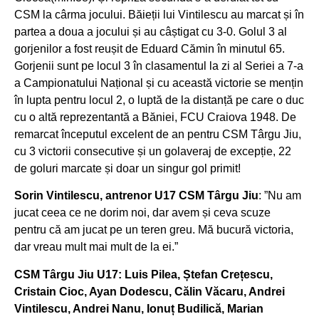
CSM la cârma jocului. Băieții lui Vintilescu au marcat și în
partea a doua a jocului și au câștigat cu 3-0. Golul 3 al
gorjenilor a fost reușit de Eduard Cămin în minutul 65.
Gorjenii sunt pe locul 3 în clasamentul la zi al Seriei a 7-a
a Campionatului Național și cu această victorie se mențin
în lupta pentru locul 2, o luptă de la distanță pe care o duc
cu o altă reprezentantă a Băniei, FCU Craiova 1948. De
remarcat începutul excelent de an pentru CSM Târgu Jiu,
cu 3 victorii consecutive și un golaveraj de excepție, 22
de goluri marcate și doar un singur gol primit!
Sorin Vintilescu, antrenor U17 CSM Târgu Jiu
: ”Nu am
jucat ceea ce ne dorim noi, dar avem și ceva scuze
pentru că am jucat pe un teren greu. Mă bucură victoria,
dar vreau mult mai mult de la ei.”
CSM Târgu Jiu U17: Luis Pilea, Ștefan Crețescu,
Cristain Cioc, Ayan Dodescu, Călin Văcaru, Andrei
Vintilescu, Andrei Nanu, Ionuț Budilică, Marian