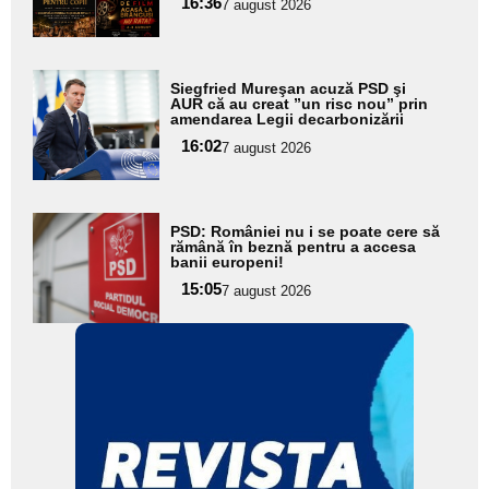
16:36
7 august 2026
subtitlu
Adaugă
Siegfried Mureşan acuză PSD şi
aici textul
AUR că au creat ”un risc nou” prin
amendarea Legii decarbonizării
pentru
16:02
7 august 2026
subtitlu
Adaugă
PSD: României nu i se poate cere să
aici textul
rămână în beznă pentru a accesa
banii europeni!
pentru
15:05
7 august 2026
subtitlu