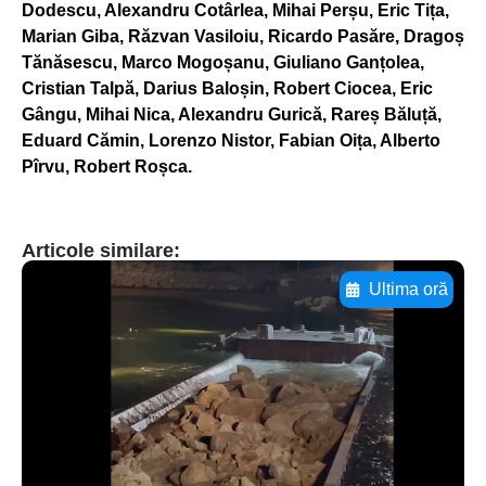
Dodescu, Alexandru Cotârlea, Mihai Perșu, Eric Tița,
Marian Giba, Răzvan Vasiloiu, Ricardo Pasăre, Dragoș
Tănăsescu, Marco Mogoșanu, Giuliano Ganțolea,
Cristian Talpă, Darius Baloșin, Robert Ciocea, Eric
Gângu, Mihai Nica, Alexandru Gurică, Rareș Băluță,
Eduard Cămin, Lorenzo Nistor, Fabian Oița, Alberto
Pîrvu, Robert Roșca.
Articole similare:
Ultima oră
Adaugă aici textul pentru
subtitluAdaugă aici
textul pentru
subtitluAdaugă aici
textul pentru