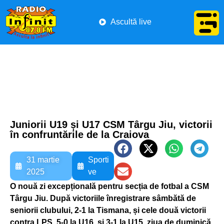
Ascultă live
Juniorii U19 și U17 CSM Târgu Jiu, victorii
în confruntările de la Craiova
31 martie
Sporti
2025
ve
O nouă zi excepțională pentru secția de fotbal a CSM
Târgu Jiu. După victoriile înregistrare sâmbătă de
seniorii clubului, 2-1 la Tismana, și cele două victorii
contra LPS, 5-0 la U16, și 3-1 la U15, ziua de duminică