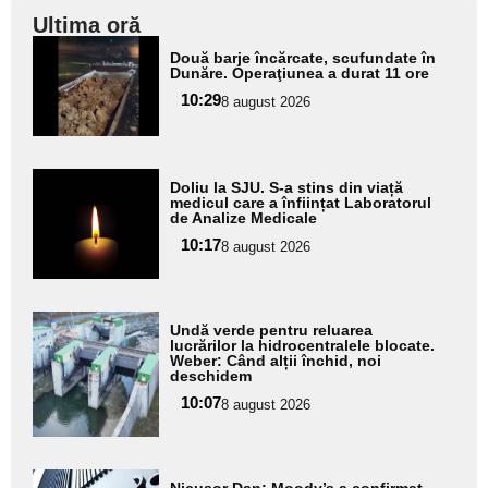
Ultima oră
Adaugă
Două barje încărcate, scufundate în
aici textul
Dunăre. Operaţiunea a durat 11 ore
pentru
10:29
8 august 2026
subtitlu
Adaugă
Doliu la SJU. S-a stins din viață
aici textul
medicul care a înființat Laboratorul
de Analize Medicale
pentru
10:17
8 august 2026
subtitlu
Adaugă
Undă verde pentru reluarea
aici textul
lucrărilor la hidrocentralele blocate.
Weber: Când alții închid, noi
pentru
deschidem
subtitlu
10:07
8 august 2026
Adaugă