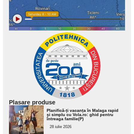
Plasare produse
Adaugă
Planifică-ți vacanța în Malaga rapid
aici textul
și simplu cu Vola.ro: ghid pentru
întreaga familie(P)
pentru
28 iulie 2026
subtitlu