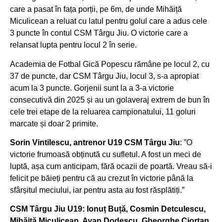
care a pasat în fața porții, pe 6m, de unde Mihăiță
Miculicean a reluat cu latul pentru golul care a adus cele
3 puncte în contul CSM Târgu Jiu. O victorie care a
relansat lupta pentru locul 2 în serie.
Academia de Fotbal Gică Popescu rămâne pe locul 2, cu
37 de puncte, dar CSM Târgu Jiu, locul 3, s-a apropiat
acum la 3 puncte. Gorjenii sunt la a 3-a victorie
consecutivă din 2025 și au un golaveraj extrem de bun în
cele trei etape de la reluarea campionatului, 11 goluri
marcate și doar 2 primite.
Sorin Vintilescu, antrenor U19 CSM Târgu Jiu
: ”O
victorie frumoasă obținută cu sufletul. A fost un meci de
luptă, așa cum anticipam, fără ocazii de poartă. Vreau să-i
felicit pe băieți pentru că au crezut în victorie până la
sfârșitul meciului, iar pentru asta au fost răsplătiți.”
CSM Târgu Jiu U19: Ionuț Buță, Cosmin Detculescu,
Mihăiță Miculicean, Ayan Dodescu, Gheorghe Ciortan,