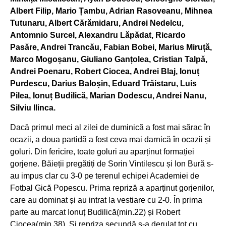
Albert Filip, Mario Țambu, Adrian Rasoveanu, Mihnea
Tutunaru, Albert Cărămidaru, Andrei Nedelcu,
Antomnio Surcel, Alexandru Lăpădat, Ricardo
Pasăre, Andrei Trancău, Fabian Bobei, Marius Miruță,
Marco Mogoșanu, Giuliano Ganțolea, Cristian Talpă,
Andrei Poenaru, Robert Ciocea, Andrei Blaj, Ionuț
Purdescu, Darius Baloșin, Eduard Trăistaru, Luis
Pilea, Ionuț Budilică, Marian Dodescu, Andrei Nanu,
Silviu Ilinca.
Dacă primul meci al zilei de duminică a fost mai sărac în
ocazii, a doua partidă a fost ceva mai darnică în ocazii și
goluri. Din fericire, toate goluri au aparținut formației
gorjene. Băieții pregătiți de Sorin Vintilescu și Ion Bură s-
au impus clar cu 3-0 pe terenul echipei Academiei de
Fotbal Gică Popescu. Prima repriză a aparținut gorjenilor,
care au dominat și au intrat la vestiare cu 2-0. În prima
parte au marcat Ionuț Budilică(min.22) și Robert
Ciocea(min.38). Și repriza secundă s-a derulat tot cu