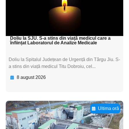
subtitluAdaugă aici
textul pentru
subtitluAdaugă aici
textul pentru subti
Doliu la SJU. S-a stins din viață medicul care a
înființat Laboratorul de Analize Medicale
Doliu la Spitalul Județean de Urgență din Târgu Jiu. S-
a stins din viață medicul Titu Dobroiu, cel...
8 august 2026
Ultima oră
Adaugă aici textul pentru
subtitluAdaugă aici