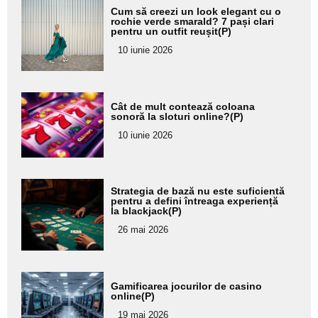
Adaugă
Cum să creezi un look elegant cu o
aici textul
rochie verde smarald? 7 pași clari
pentru un outfit reușit(P)
pentru
10 iunie 2026
subtitlu
Adaugă
Cât de mult contează coloana
aici textul
sonoră la sloturi online?(P)
pentru
10 iunie 2026
subtitlu
Adaugă
Strategia de bază nu este suficientă
aici textul
pentru a defini întreaga experiență
la blackjack(P)
pentru
26 mai 2026
subtitlu
Adaugă
Gamificarea jocurilor de casino
aici textul
online(P)
pentru
19 mai 2026