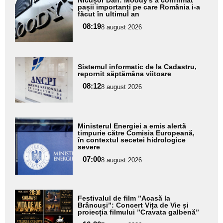
Nicușor Dan: Moody’s a confirmat
aici textul
pașii importanți pe care România i-a
făcut în ultimul an
pentru
08:19
8 august 2026
subtitlu
Adaugă
Sistemul informatic de la Cadastru,
aici textul
repornit săptămâna viitoare
pentru
08:12
8 august 2026
subtitlu
Adaugă
Ministerul Energiei a emis alertă
aici textul
timpurie către Comisia Europeană,
în contextul secetei hidrologice
pentru
severe
subtitlu
07:00
8 august 2026
Adaugă
Festivalul de film ”Acasă la
aici textul
Brâncuși”: Concert Vița de Vie și
proiecția filmului ”Cravata galbenă”
pentru