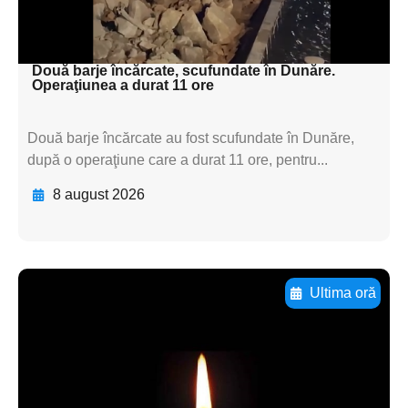
subtitluAdaugă aici
textul pentru subti
Două barje încărcate, scufundate în Dunăre.
Operaţiunea a durat 11 ore
Două barje încărcate au fost scufundate în Dunăre,
după o operaţiune care a durat 11 ore, pentru...
8 august 2026
Ultima oră
Adaugă aici textul pentru
subtitluAdaugă aici
textul pentru