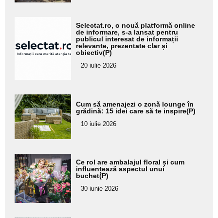
Adaugă
Selectat.ro, o nouă platformă online
aici textul
de informare, s-a lansat pentru
publicul interesat de informații
pentru
relevante, prezentate clar și
obiectiv(P)
subtitlu
20 iulie 2026
Adaugă
Cum să amenajezi o zonă lounge în
aici textul
grădină: 15 idei care să te inspire(P)
pentru
10 iulie 2026
subtitlu
Adaugă
Ce rol are ambalajul floral și cum
aici textul
influențează aspectul unui
buchet(P)
pentru
30 iunie 2026
subtitlu