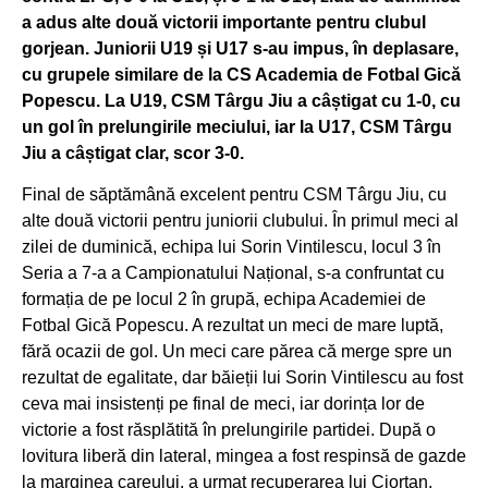
a adus alte două victorii importante pentru clubul
gorjean. Juniorii U19 și U17 s-au impus, în deplasare,
cu grupele similare de la CS Academia de Fotbal Gică
Popescu. La U19, CSM Târgu Jiu a câștigat cu 1-0, cu
un gol în prelungirile meciului, iar la U17, CSM Târgu
Jiu a câștigat clar, scor 3-0.
Final de săptămână excelent pentru CSM Târgu Jiu, cu
alte două victorii pentru juniorii clubului. În primul meci al
zilei de duminică, echipa lui Sorin Vintilescu, locul 3 în
Seria a 7-a a Campionatului Național, s-a confruntat cu
formația de pe locul 2 în grupă, echipa Academiei de
Fotbal Gică Popescu. A rezultat un meci de mare luptă,
fără ocazii de gol. Un meci care părea că merge spre un
rezultat de egalitate, dar băieții lui Sorin Vintilescu au fost
ceva mai insistenți pe final de meci, iar dorința lor de
victorie a fost răsplătită în prelungirile partidei. După o
lovitura liberă din lateral, mingea a fost respinsă de gazde
la marginea careului, a urmat recuperarea lui Ciortan,