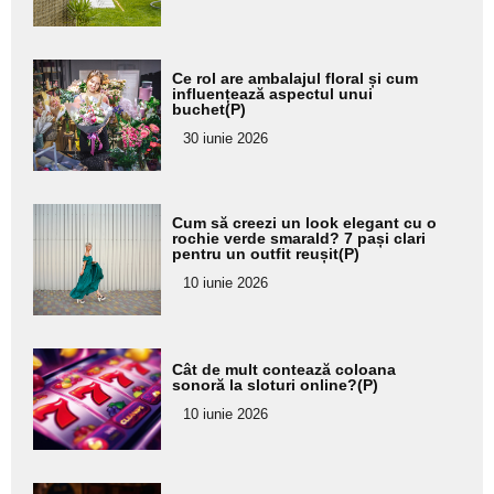
subtitlu
Adaugă
Ce rol are ambalajul floral și cum
aici textul
influențează aspectul unui
buchet(P)
pentru
30 iunie 2026
subtitlu
Adaugă
Cum să creezi un look elegant cu o
aici textul
rochie verde smarald? 7 pași clari
pentru un outfit reușit(P)
pentru
10 iunie 2026
subtitlu
Adaugă
Cât de mult contează coloana
aici textul
sonoră la sloturi online?(P)
pentru
10 iunie 2026
subtitlu