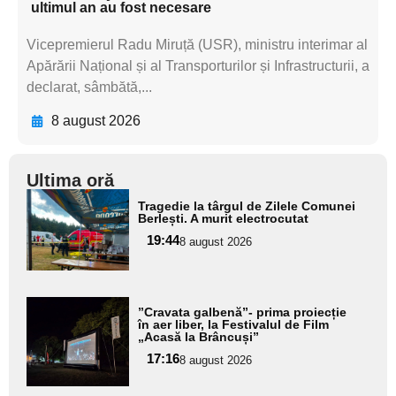
ultimul an au fost necesare
Vicepremierul Radu Miruță (USR), ministru interimar al
Apărării Național și al Transporturilor și Infrastructurii, a
declarat, sâmbătă,...
8 august 2026
Ultima oră
Adaugă
Tragedie la târgul de Zilele Comunei
aici textul
Berlești. A murit electrocutat
pentru
19:44
8 august 2026
subtitlu
Adaugă
”Cravata galbenă”- prima proiecție
aici textul
în aer liber, la Festivalul de Film
„Acasă la Brâncuși”
pentru
17:16
8 august 2026
subtitlu