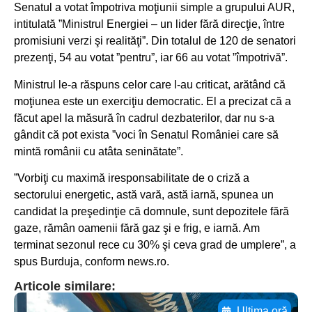
Senatul a votat împotriva moţiunii simple a grupului AUR,
intitulată ”Ministrul Energiei – un lider fără direcţie, între
promisiuni verzi şi realităţi”. Din totalul de 120 de senatori
prezenţi, 54 au votat ”pentru”, iar 66 au votat ”împotrivă”.
Ministrul le-a răspuns celor care l-au criticat, arătând că
moţiunea este un exerciţiu democratic. El a precizat că a
făcut apel la măsură în cadrul dezbaterilor, dar nu s-a
gândit că pot exista ”voci în Senatul României care să
mintă românii cu atâta seninătate”.
”Vorbiţi cu maximă iresponsabilitate de o criză a
sectorului energetic, astă vară, astă iarnă, spunea un
candidat la preşedinţie că domnule, sunt depozitele fără
gaze, rămân oamenii fără gaz şi e frig, e iarnă. Am
terminat sezonul rece cu 30% şi ceva grad de umplere”, a
spus Burduja, conform news.ro.
Articole similare:
Ultima oră