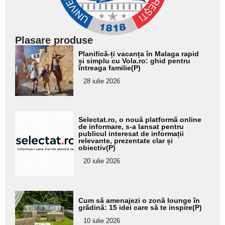
Plasare produse
Adaugă
Planifică-ți vacanța în Malaga rapid
aici textul
și simplu cu Vola.ro: ghid pentru
întreaga familie(P)
pentru
28 iulie 2026
subtitlu
Adaugă
Selectat.ro, o nouă platformă online
aici textul
de informare, s-a lansat pentru
publicul interesat de informații
pentru
relevante, prezentate clar și
obiectiv(P)
subtitlu
20 iulie 2026
Adaugă
Cum să amenajezi o zonă lounge în
aici textul
grădină: 15 idei care să te inspire(P)
pentru
10 iulie 2026