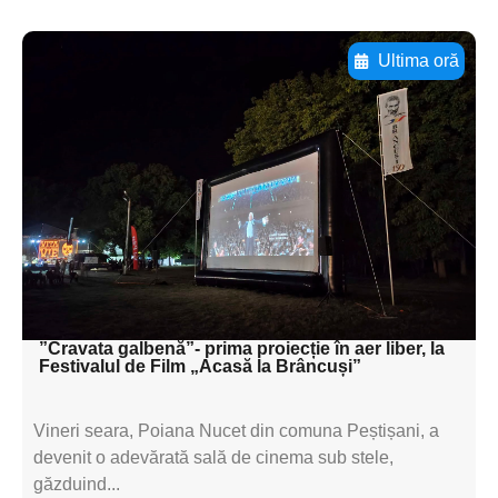
Ultima oră
Adaugă aici textul pentru
subtitluAdaugă aici
textul pentru
subtitluAdaugă aici
textul pentru
subtitluAdaugă aici
textul pentru subti
”Cravata galbenă”- prima proiecție în aer liber, la
Festivalul de Film „Acasă la Brâncuși”
Vineri seara, Poiana Nucet din comuna Peștișani, a
devenit o adevărată sală de cinema sub stele,
găzduind...