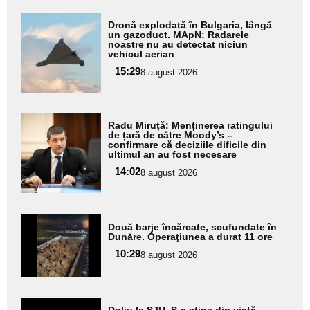
Adaugă
Dronă explodată în Bulgaria, lângă
aici textul
un gazoduct. MApN: Radarele
noastre nu au detectat niciun
pentru
vehicul aerian
subtitlu
15:29
8 august 2026
Adaugă
Radu Miruță: Menținerea ratingului
aici textul
de țară de către Moody’s –
confirmare că deciziile dificile din
pentru
ultimul an au fost necesare
subtitlu
14:02
8 august 2026
Adaugă
Două barje încărcate, scufundate în
aici textul
Dunăre. Operaţiunea a durat 11 ore
pentru
10:29
8 august 2026
subtitlu
Adaugă
Doliu la SJU. S-a stins din viață