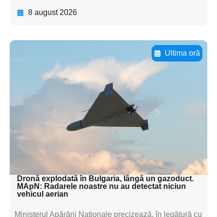
8 august 2026
Ultima oră
Adaugă aici textul pentru
subtitluAdaugă aici
textul pentru
subtitluAdaugă aici
textul pentru
subtitluAdaugă aici
textul pentru subti
Dronă explodată în Bulgaria, lângă un gazoduct.
MApN: Radarele noastre nu au detectat niciun
vehicul aerian
Ministerul Apărării Naționale precizează, în legătură cu