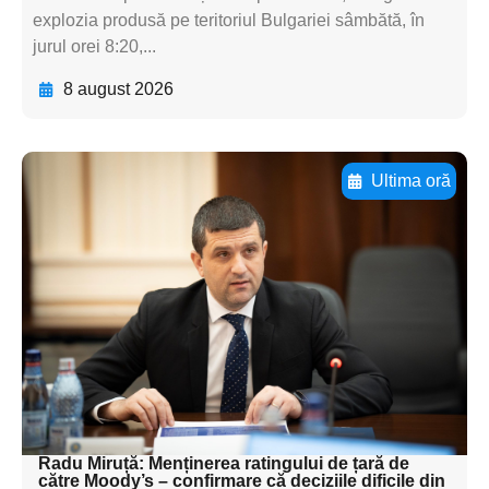
explozia produsă pe teritoriul Bulgariei sâmbătă, în
jurul orei 8:20,...
8 august 2026
Ultima oră
Adaugă aici textul pentru
subtitluAdaugă aici
textul pentru
subtitluAdaugă aici
textul pentru
subtitluAdaugă aici
textul pentru subti
Radu Miruță: Menținerea ratingului de țară de
către Moody’s – confirmare că deciziile dificile din