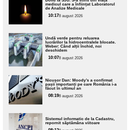
aici textul
medicul care a înființat Laboratorul
de Analize Medicale
pentru
10:17
8 august 2026
subtitlu
Adaugă
Undă verde pentru reluarea
aici textul
lucrărilor la hidrocentralele blocate.
Weber: Când alții închid, noi
pentru
deschidem
subtitlu
10:07
8 august 2026
Adaugă
Nicușor Dan: Moody’s a confirmat
aici textul
pașii importanți pe care România i-a
făcut în ultimul an
pentru
08:19
8 august 2026
subtitlu
Adaugă
Sistemul informatic de la Cadastru,
aici textul
repornit săptămâna viitoare
pentru
08:12