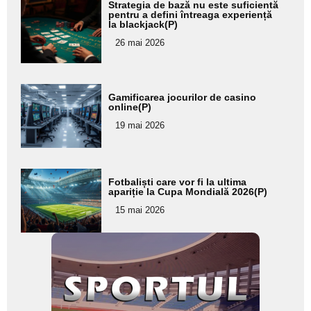
Adaugă
Strategia de bază nu este suficientă
aici textul
pentru a defini întreaga experiență
la blackjack(P)
pentru
26 mai 2026
subtitlu
Adaugă
Gamificarea jocurilor de casino
aici textul
online(P)
pentru
19 mai 2026
subtitlu
Adaugă
Fotbaliști care vor fi la ultima
aici textul
apariție la Cupa Mondială 2026(P)
pentru
15 mai 2026
subtitlu