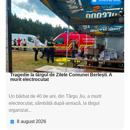
Adaugă aici textul pentru
subtitluAdaugă aici
textul pentru
subtitluAdaugă aici
textul pentru
subtitluAdaugă aici
textul pentru subti
Tragedie la târgul de Zilele Comunei Berlești. A
murit electrocutat
Un bărbat de 40 de ani, din Târgu Jiu, a murit
electrocutat, sâmbătă după-amiază, la târgul
organizat...
8 august 2026