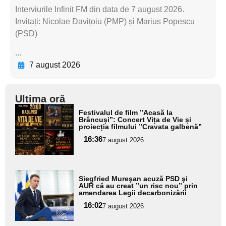
Interviurile Infinit FM din data de 7 august 2026.
Invitați: Nicolae Davițoiu (PMP) și Marius Popescu
(PSD)
...
7 august 2026
Ultima oră
Adaugă
Festivalul de film ”Acasă la
aici textul
Brâncuși”: Concert Vița de Vie și
proiecția filmului ”Cravata galbenă”
pentru
16:36
7 august 2026
subtitlu
Adaugă
Siegfried Mureşan acuză PSD şi
aici textul
AUR că au creat ”un risc nou” prin
amendarea Legii decarbonizării
pentru
16:02
7 august 2026
subtitlu