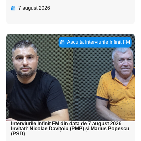
7 august 2026
Asculta Interviurile Infinit FM
Adaugă aici textul pentru
subtitluAdaugă aici
textul pentru
subtitluAdaugă aici
textul pentru
subtitluAdaugă aici
textul pentru subti
Interviurile Infinit FM din data de 7 august 2026.
Invitați: Nicolae Davițoiu (PMP) și Marius Popescu
(PSD)