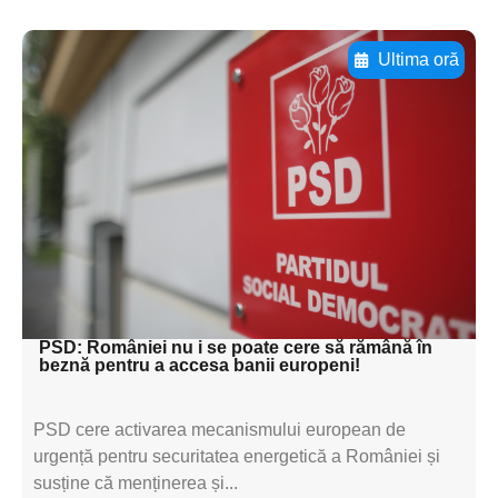
Ultima oră
Adaugă aici textul pentru
subtitluAdaugă aici
textul pentru
subtitluAdaugă aici
textul pentru
subtitluAdaugă aici
textul pentru subti
PSD: României nu i se poate cere să rămână în
beznă pentru a accesa banii europeni!
PSD cere activarea mecanismului european de
urgență pentru securitatea energetică a României și
susține că menținerea și...