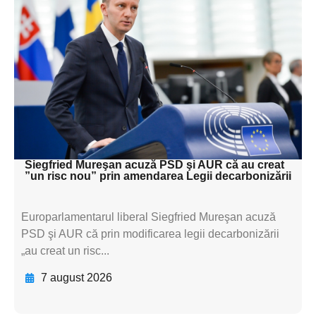
Adaugă aici textul pentru
subtitluAdaugă aici
textul pentru
subtitluAdaugă aici
textul pentru
subtitluAdaugă aici
textul pentru subti
Siegfried Mureşan acuză PSD şi AUR că au creat
”un risc nou” prin amendarea Legii decarbonizării
Europarlamentarul liberal Siegfried Mureşan acuză
PSD şi AUR că prin modificarea legii decarbonizării
„au creat un risc...
7 august 2026