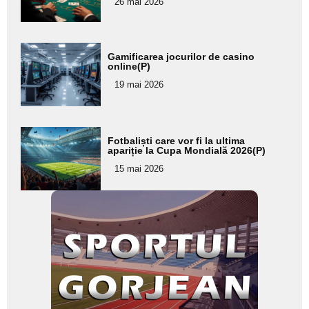
26 mai 2026
subtitlu
Adaugă
Gamificarea jocurilor de casino
aici textul
online(P)
pentru
19 mai 2026
subtitlu
Adaugă
Fotbaliști care vor fi la ultima
aici textul
apariție la Cupa Mondială 2026(P)
pentru
15 mai 2026
subtitlu