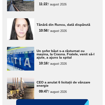
pentru
11:22
7 august 2026
subtitlu
Adaugă
Tânără din Runcu, dată dispărută
aici textul
10:56
pentru
7 august 2026
subtitlu
Adaugă
Un șofer băut s-a răsturnat cu
aici textul
mașina, la Crasna. Fratele, venit să-l
ajute, a ajuns la spital
pentru
10:16
7 august 2026
subtitlu
Adaugă
CEO a anulat 6 licitații de vânzare
aici textul
energie
pentru
09:47
7 august 2026
subtitlu