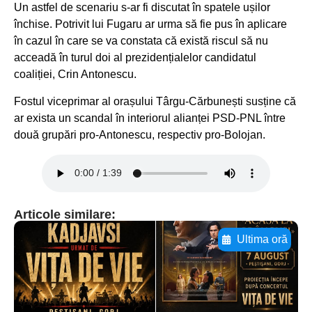
Un astfel de scenariu s-ar fi discutat în spatele ușilor
închise. Potrivit lui Fugaru ar urma să fie pus în aplicare
în cazul în care se va constata că există riscul să nu
acceadă în turul doi al prezidențialelor candidatul
coaliției, Crin Antonescu.
Fostul viceprimar al orașului Târgu-Cărbunești susține că
ar exista un scandal în interiorul alianței PSD-PNL între
două grupări pro-Antonescu, respectiv pro-Bolojan.
Articole similare:
Ultima oră
Adaugă aici textul pentru
subtitluAdaugă aici
textul pentru