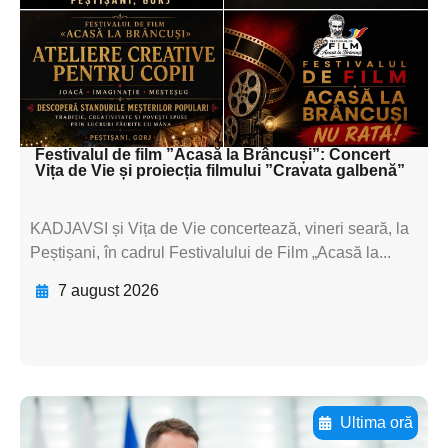
subtitluAdaugă aici
textul pentru
subtitluAdaugă aici
textul pentru subti
Festivalul de film ”Acasă la Brâncuși”: Concert
Vița de Vie și proiecția filmului ”Cravata galbenă”
KADJAVSI și Vița de Vie concertează, vineri seară, la
Peștișani, în cadrul Festivalului de Film „Acasă la...
7 august 2026
Ultima oră