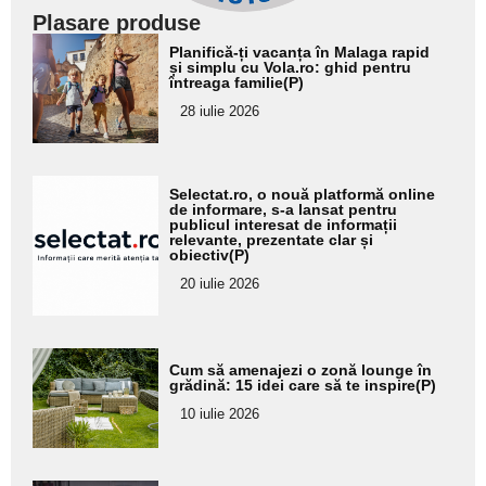
Plasare produse
Adaugă
Planifică-ți vacanța în Malaga rapid
aici textul
și simplu cu Vola.ro: ghid pentru
întreaga familie(P)
pentru
28 iulie 2026
subtitlu
Adaugă
Selectat.ro, o nouă platformă online
aici textul
de informare, s-a lansat pentru
publicul interesat de informații
pentru
relevante, prezentate clar și
obiectiv(P)
subtitlu
20 iulie 2026
Adaugă
Cum să amenajezi o zonă lounge în
aici textul
grădină: 15 idei care să te inspire(P)
pentru
10 iulie 2026
subtitlu