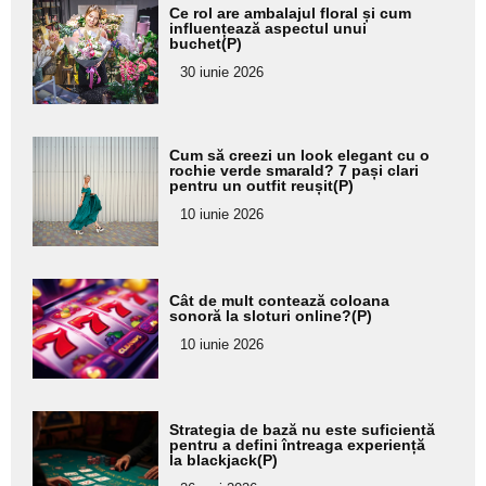
Adaugă
Ce rol are ambalajul floral și cum
aici textul
influențează aspectul unui
buchet(P)
pentru
30 iunie 2026
subtitlu
Adaugă
Cum să creezi un look elegant cu o
aici textul
rochie verde smarald? 7 pași clari
pentru un outfit reușit(P)
pentru
10 iunie 2026
subtitlu
Adaugă
Cât de mult contează coloana
aici textul
sonoră la sloturi online?(P)
pentru
10 iunie 2026
subtitlu
Adaugă
Strategia de bază nu este suficientă
aici textul
pentru a defini întreaga experiență
la blackjack(P)
pentru