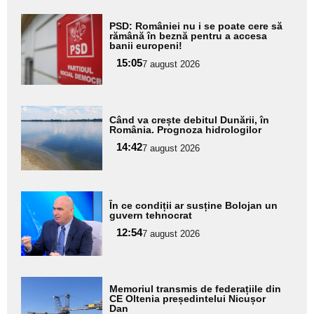
Adaugă
PSD: României nu i se poate cere să
aici textul
rămână în beznă pentru a accesa
banii europeni!
pentru
15:05
7 august 2026
subtitlu
Adaugă
Când va crește debitul Dunării, în
aici textul
România. Prognoza hidrologilor
pentru
14:42
7 august 2026
subtitlu
Adaugă
În ce condiții ar susține Bolojan un
aici textul
guvern tehnocrat
pentru
12:54
7 august 2026
subtitlu
Adaugă
Memoriul transmis de federațiile din
aici textul
CE Oltenia președintelui Nicușor
Dan