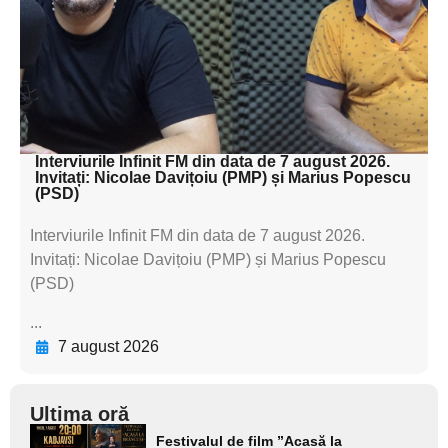
textul pentru
subtitluAdaugă aici
textul pentru
subtitluAdaugă aici
textul pentru subti
Interviurile Infinit FM din data de 7 august 2026.
Invitați: Nicolae Davițoiu (PMP) și Marius Popescu
(PSD)
Interviurile Infinit FM din data de 7 august 2026.
Invitați: Nicolae Davițoiu (PMP) și Marius Popescu
(PSD)
...
7 august 2026
Ultima oră
Adaugă
Festivalul de film ”Acasă la