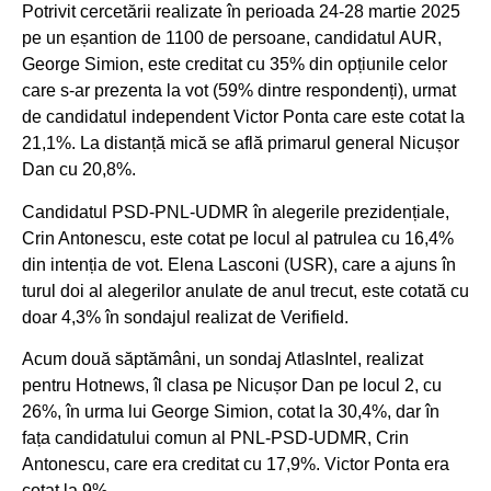
Potrivit cercetării realizate în perioada 24-28 martie 2025
pe un eșantion de 1100 de persoane, candidatul AUR,
George Simion, este creditat cu 35% din opțiunile celor
care s-ar prezenta la vot (59% dintre respondenți), urmat
de candidatul independent Victor Ponta care este cotat la
21,1%. La distanță mică se află primarul general Nicușor
Dan cu 20,8%.
Candidatul PSD-PNL-UDMR în alegerile prezidențiale,
Crin Antonescu, este cotat pe locul al patrulea cu 16,4%
din intenția de vot. Elena Lasconi (USR), care a ajuns în
turul doi al alegerilor anulate de anul trecut, este cotată cu
doar 4,3% în sondajul realizat de Verifield.
Acum două săptămâni, un sondaj AtlasIntel, realizat
pentru Hotnews, îl clasa pe Nicușor Dan pe locul 2, cu
26%, în urma lui George Simion, cotat la 30,4%, dar în
fața candidatului comun al PNL-PSD-UDMR, Crin
Antonescu, care era creditat cu 17,9%. Victor Ponta era
cotat la 9%.