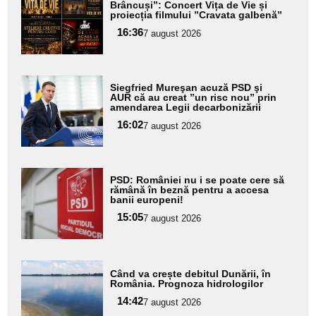
aici textul
Brâncuși”: Concert Vița de Vie și
proiecția filmului ”Cravata galbenă”
pentru
16:36
7 august 2026
subtitlu
Adaugă
Siegfried Mureşan acuză PSD şi
aici textul
AUR că au creat ”un risc nou” prin
amendarea Legii decarbonizării
pentru
16:02
7 august 2026
subtitlu
Adaugă
PSD: României nu i se poate cere să
aici textul
rămână în beznă pentru a accesa
banii europeni!
pentru
15:05
7 august 2026
subtitlu
Adaugă
Când va crește debitul Dunării, în
aici textul
România. Prognoza hidrologilor
pentru
14:42
7 august 2026