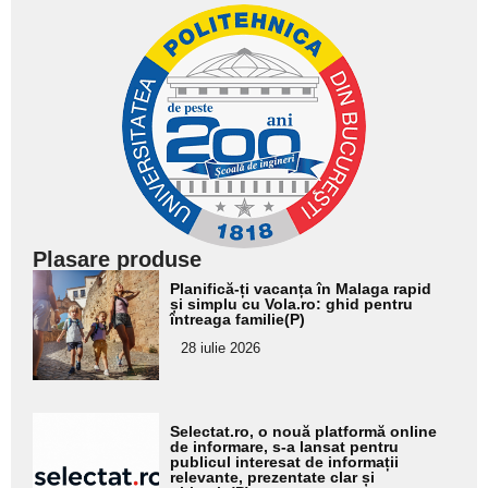
Plasare produse
Adaugă
Planifică-ți vacanța în Malaga rapid
aici textul
și simplu cu Vola.ro: ghid pentru
întreaga familie(P)
pentru
28 iulie 2026
subtitlu
Adaugă
Selectat.ro, o nouă platformă online
aici textul
de informare, s-a lansat pentru
publicul interesat de informații
pentru
relevante, prezentate clar și