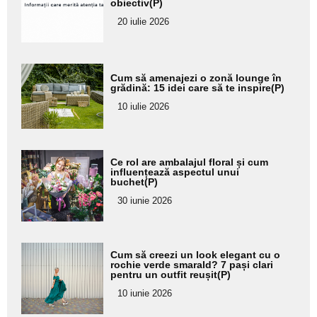
obiectiv(P)
subtitlu
20 iulie 2026
Adaugă
Cum să amenajezi o zonă lounge în
aici textul
grădină: 15 idei care să te inspire(P)
pentru
10 iulie 2026
subtitlu
Adaugă
Ce rol are ambalajul floral și cum
aici textul
influențează aspectul unui
buchet(P)
pentru
30 iunie 2026
subtitlu
Adaugă
Cum să creezi un look elegant cu o
aici textul
rochie verde smarald? 7 pași clari
pentru un outfit reușit(P)
pentru
10 iunie 2026
subtitlu