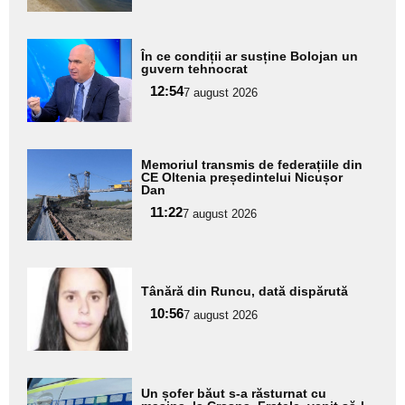
subtitlu
Adaugă
În ce condiții ar susține Bolojan un
aici textul
guvern tehnocrat
pentru
12:54
7 august 2026
subtitlu
Adaugă
Memoriul transmis de federațiile din
aici textul
CE Oltenia președintelui Nicușor
Dan
pentru
11:22
7 august 2026
subtitlu
Adaugă
Tânără din Runcu, dată dispărută
aici textul
10:56
pentru
7 august 2026
subtitlu
Adaugă
Un șofer băut s-a răsturnat cu