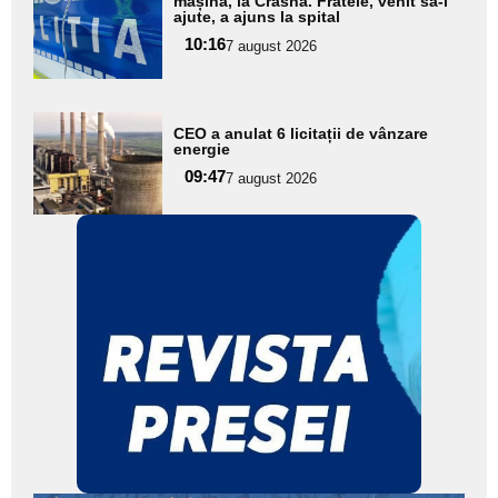
aici textul
mașina, la Crasna. Fratele, venit să-l
ajute, a ajuns la spital
pentru
10:16
7 august 2026
subtitlu
Adaugă
CEO a anulat 6 licitații de vânzare
aici textul
energie
pentru
09:47
7 august 2026
subtitlu