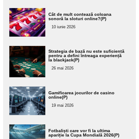
Adaugă
Cât de mult contează coloana
aici textul
sonoră la sloturi online?(P)
pentru
10 iunie 2026
subtitlu
Adaugă
Strategia de bază nu este suficientă
aici textul
pentru a defini întreaga experiență
la blackjack(P)
pentru
26 mai 2026
subtitlu
Adaugă
Gamificarea jocurilor de casino
aici textul
online(P)
pentru
19 mai 2026
subtitlu
Adaugă
Fotbaliști care vor fi la ultima
aici textul
apariție la Cupa Mondială 2026(P)