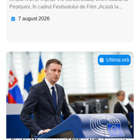
Peștișani, în cadrul Festivalului de Film „Acasă la...
7 august 2026
Ultima oră
Adaugă aici textul pentru
subtitluAdaugă aici
textul pentru
subtitluAdaugă aici
textul pentru
subtitluAdaugă aici
textul pentru subti