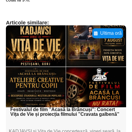
Articole similare:
Ultima oră
Adaugă aici textul pentru
subtitluAdaugă aici
textul pentru
subtitluAdaugă aici
textul pentru
subtitluAdaugă aici
textul pentru subti
Festivalul de film ”Acasă la Brâncuși”: Concert
Vița de Vie și proiecția filmului ”Cravata galbenă”
KADJAVSI și Vița de Vie concertează, vineri seară, la