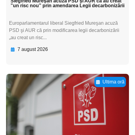
Siegfried Mureşan acuză PSD şi AUR că au creat
”un risc nou” prin amendarea Legii decarbonizării
Europarlamentarul liberal Siegfried Mureşan acuză
PSD şi AUR că prin modificarea legii decarbonizării
„au creat un risc...
7 august 2026
Ultima oră
Adaugă aici textul pentru
subtitluAdaugă aici
textul pentru
subtitluAdaugă aici
textul pentru