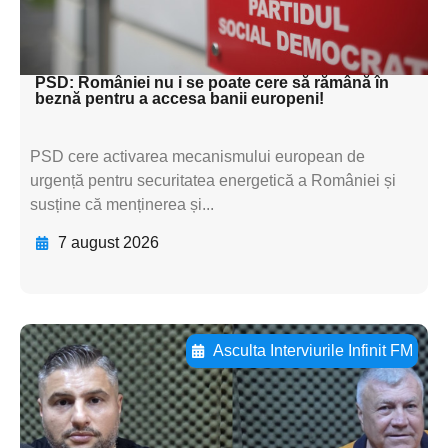
subtitluAdaugă aici
textul pentru subti
PSD: României nu i se poate cere să rămână în
beznă pentru a accesa banii europeni!
PSD cere activarea mecanismului european de
urgență pentru securitatea energetică a României și
susține că menținerea și...
7 august 2026
Asculta Interviurile Infinit FM
Adaugă aici textul pentru
subtitluAdaugă aici