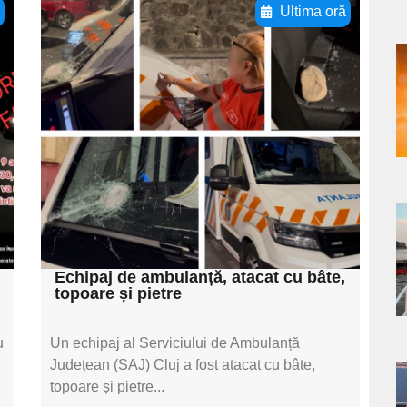
ă
Ultima oră
Adaugă aici textul
pentru
a
subtitluAdaugă aici
s
textul pentru
subtitluAdaugă aici
textul pentru
subtitluAdaugă aici
a
textul pentru subti
s
Echipaj de ambulanță, atacat cu bâte,
topoare și pietre
u
Un echipaj al Serviciului de Ambulanță
Județean (SAJ) Cluj a fost atacat cu bâte,
topoare și pietre...
a