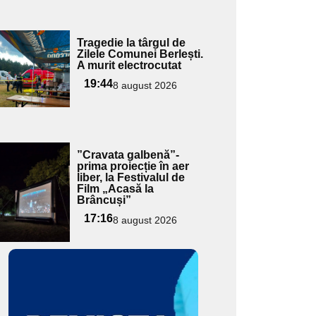
Adaugă
Tragedie la târgul de
ici textul
Zilele Comunei Berlești.
A murit electrocutat
pentru
ubtitlu
19:44
8 august 2026
Adaugă
”Cravata galbenă”-
ici textul
prima proiecție în aer
liber, la Festivalul de
pentru
Film „Acasă la
ubtitlu
Brâncuși”
17:16
8 august 2026