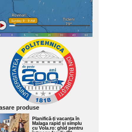
asare produse
Adaugă
Planifică-ți vacanța în
ici textul
Malaga rapid și simplu
cu Vola.ro: ghid pentru
pentru