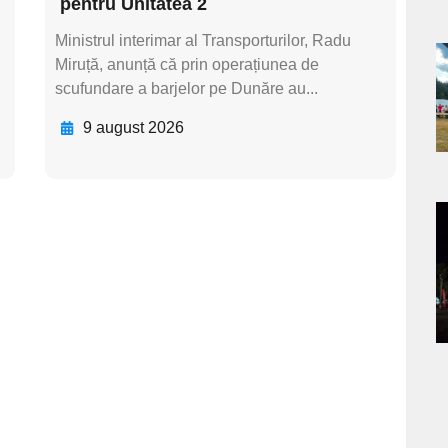
pentru Unitatea 2
Ministrul interimar al Transporturilor, Radu
Miruță, anunță că prin operațiunea de
a
scufundare a barjelor pe Dunăre au...
s
9 august 2026
a
s