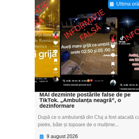
Ultima or
Adaugă aici textul
pentru
subtitluAdaugă aici
textul pentru
subtitluAdaugă aici
textul pentru
subtitluAdaugă aici
textul pentru subti
MAI dezminte postările false de pe
TikTok. „Ambulanța neagră”, o
dezinformare
După ce o ambulanță din Cluj a fost atacată c
pietre, bâte și topoare de o mulțime...
9 august 2026