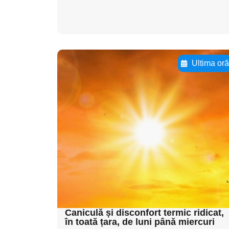
Ultima or
Adaugă aici textul
pentru
subtitluAdaugă aici
textul pentru
subtitluAdaugă aici
textul pentru
subtitluAdaugă aici
textul pentru subti
Caniculă și disconfort termic ridicat,
în toată țara, de luni până miercuri