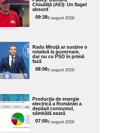
pentru
Chisăliță (AEI): Un flagel
ubtitlu
absurd
09:38
9 august 2026
Adaugă
Radu Miruţă ar susţine o
ici textul
rotativă la guvernare,
dar nu cu PSD în primă
pentru
fază
ubtitlu
08:06
9 august 2026
Adaugă
Producţia de energie
ici textul
electrică a României a
depăşit consumul,
pentru
sâmbătă seară
ubtitlu
07:00
9 august 2026