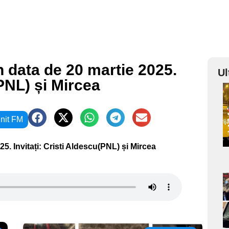
in data de 20 martie 2025.
Ul
(PNL) și Mircea
a
init FM
s
025. Invitați: Cristi Aldescu(PNL) și Mircea
a
s