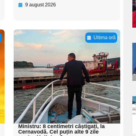
9 august 2026
s
ă
Ultima oră
Adaugă aici textul
a
pentru
subtitluAdaugă aici
s
textul pentru
subtitluAdaugă aici
textul pentru
subtitluAdaugă aici
a
textul pentru subti
s
Ministru: 8 centimetri câștigați, la
Cernavodă. Cel puțin alte 9 zile