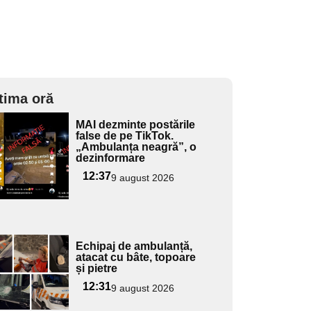
tima oră
Adaugă
MAI dezminte postările
ici textul
false de pe TikTok.
„Ambulanța neagră”, o
pentru
dezinformare
ubtitlu
12:37
9 august 2026
Adaugă
Echipaj de ambulanță,
ici textul
atacat cu bâte, topoare
și pietre
pentru
ubtitlu
12:31
9 august 2026