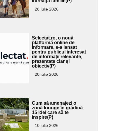
întreaga familie(P)
ubtitlu
28 iulie 2026
Adaugă
Selectat.ro, o nouă
ici textul
platformă online de
informare, s-a lansat
pentru
pentru publicul interesat
ubtitlu
de informații relevante,
prezentate clar și
obiectiv(P)
20 iulie 2026
Adaugă
Cum să amenajezi o
ici textul
zonă lounge în grădină:
15 idei care să te
pentru
inspire(P)
ubtitlu
10 iulie 2026