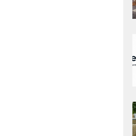
s
a
s
a
s