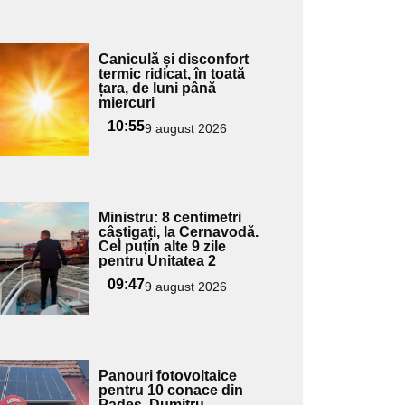
Adaugă
Caniculă și disconfort
ici textul
termic ridicat, în toată
țara, de luni până
pentru
miercuri
ubtitlu
10:55
9 august 2026
Adaugă
Ministru: 8 centimetri
ici textul
câștigați, la Cernavodă.
Cel puțin alte 9 zile
pentru
pentru Unitatea 2
ubtitlu
09:47
9 august 2026
Adaugă
Panouri fotovoltaice
ici textul
pentru 10 conace din
Padeș. Dumitru