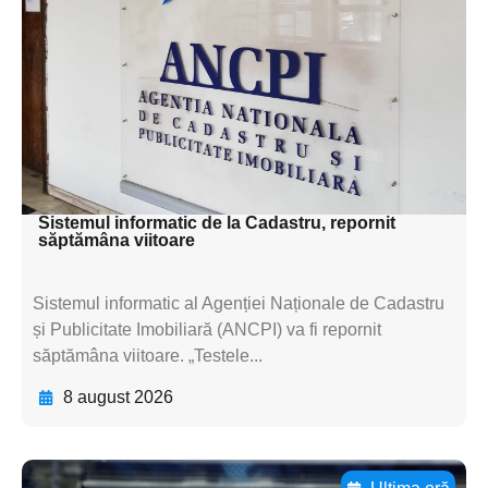
subtitluAdaugă aici
textul pentru
subtitluAdaugă aici
textul pentru
subtitluAdaugă aici
textul pentru subti
Sistemul informatic de la Cadastru, repornit
săptămâna viitoare
Sistemul informatic al Agenției Naționale de Cadastru
și Publicitate Imobiliară (ANCPI) va fi repornit
săptămâna viitoare. „Testele...
8 august 2026