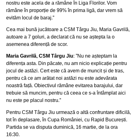
nostru este acela de a rămâne în Liga Florilor. Vom
rămâne în proporție de 99% în prima ligă, dar vrem să
evităm locul de baraj.”
Cea mai bună jucătoare a CSM Târgu Jiu, Maria Gavrilă,
autoare a 7 goluri, a declarat că nu se aștepta la o
asemenea diferență de scor.
Maria Gavrilă, CSM Târgu Jiu
: ”Nu ne așteptam la
diferența asta. Din păcate, nu am nicio explicație pentru
jocul de astăzi. Cert este că avem de muncit și de tras,
pentru că ce am arătat noi astăzi nu este adevărata
noastră față. Obiectivul rămâne evitarea barajului, dar
trebuie să muncim, pentru că ceea ce s-a întâmplat aici
nu este pe placul nostru.”
Pentru CSM Târgu Jiu urmează o altă confruntare dificilă,
tot în deplasare, în Cupa României, cu Rapid București.
Partida se va disputa duminică, 16 martie, de la ora
16:30.