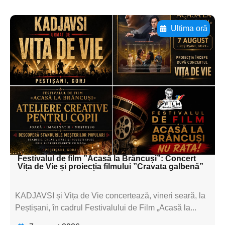
Ultima oră
Adaugă aici textul pentru
subtitluAdaugă aici
textul pentru
subtitluAdaugă aici
textul pentru
subtitluAdaugă aici
textul pentru subti
Festivalul de film ”Acasă la Brâncuși”: Concert
Vița de Vie și proiecția filmului ”Cravata galbenă”
KADJAVSI și Vița de Vie concertează, vineri seară, la
Peștișani, în cadrul Festivalului de Film „Acasă la...