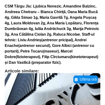
CSM Târgu Jiu: Ljubica Nenezic, Amandine Balzinc,
Andreea Chetraru – Bianca Chiriță, Oana Maria Bucă
4g, Gilda Simao 1g, Maria Gavrilă 7g, Angela Pușcaș
4g, Laura Moldovan 2g, Ana Maria Lopătaru, Florența
Dumbrăvean 4g, Iuliia Andriichuck 3g, Marija Petrovic
3g, Ana Cătălina Ciolan 2g, Raluca Nicolae. Staff-ul
tehnic: Liviu Andrieș(antrenor pricipal), Andrei
Enache(antrenor secund), Gore Albici (antrenor cu
portarii), Petre Tocaru(maseur), Marcel
Dobre(fizioterapeut), Filip Cîrciumaru(kinetoterapeut)
și Dan Vasilică (preparator fizic).
Articole similare:
Ultima oră
Adaugă aici textul pentru
subtitluAdaugă aici
textul pentru