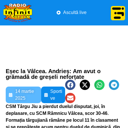
Ascultă live
Eșec la Vâlcea. Andrieș: Am avut o
grămadă de greșeli neforțate
14 martie
Sporti
2025
ve
CSM Târgu Jiu a pierdut duelul disputat, joi, în
deplasare, cu SCM Râmnicu Vâlcea, scor 30-46.
Formația târgujiană rămâne pe locul 11 în clasament
și se pregătește acum pentru duelul de duminică, din