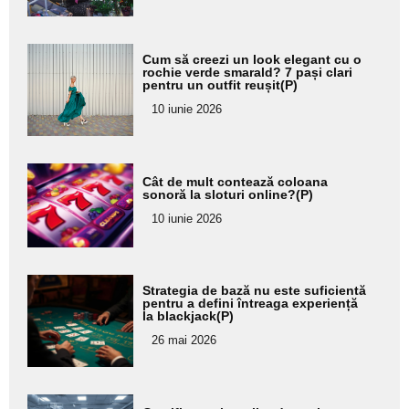
Adaugă
Cum să creezi un look elegant cu o
aici textul
rochie verde smarald? 7 pași clari
pentru un outfit reușit(P)
pentru
10 iunie 2026
subtitlu
Adaugă
Cât de mult contează coloana
aici textul
sonoră la sloturi online?(P)
pentru
10 iunie 2026
subtitlu
Adaugă
Strategia de bază nu este suficientă
aici textul
pentru a defini întreaga experiență
la blackjack(P)
pentru
26 mai 2026
subtitlu
Adaugă