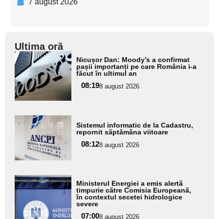
7 august 2026
Ultima oră
Adaugă
Nicușor Dan: Moody’s a confirmat
aici textul
pașii importanți pe care România i-a
făcut în ultimul an
pentru
08:19
8 august 2026
subtitlu
Adaugă
Sistemul informatic de la Cadastru,
aici textul
repornit săptămâna viitoare
pentru
08:12
8 august 2026
subtitlu
Adaugă
Ministerul Energiei a emis alertă
aici textul
timpurie către Comisia Europeană,
în contextul secetei hidrologice
pentru
severe
subtitlu
07:00
8 august 2026