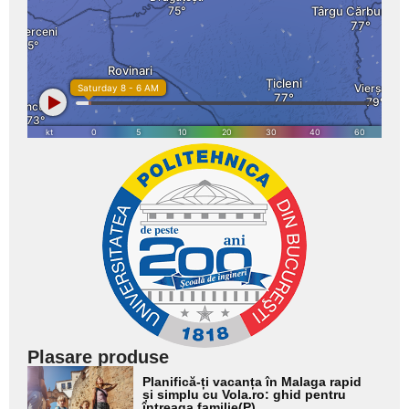
Plasare produse
Adaugă
Planifică-ți vacanța în Malaga rapid
aici textul
și simplu cu Vola.ro: ghid pentru
întreaga familie(P)