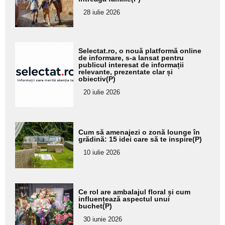
pentru
28 iulie 2026
subtitlu
Adaugă
Selectat.ro, o nouă platformă online
aici textul
de informare, s-a lansat pentru
publicul interesat de informații
pentru
relevante, prezentate clar și
obiectiv(P)
subtitlu
20 iulie 2026
Adaugă
Cum să amenajezi o zonă lounge în
aici textul
grădină: 15 idei care să te inspire(P)
pentru
10 iulie 2026
subtitlu
Adaugă
Ce rol are ambalajul floral și cum
aici textul
influențează aspectul unui
buchet(P)
pentru
30 iunie 2026
subtitlu