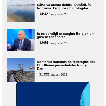
Adaugă
Când va crește debitul Dunării, în
aici textul
România. Prognoza hidrologilor
pentru
14:42
7 august 2026
subtitlu
Adaugă
În ce condiții ar susține Bolojan un
aici textul
guvern tehnocrat
pentru
12:54
7 august 2026
subtitlu
Adaugă
Memoriul transmis de federațiile din
aici textul
CE Oltenia președintelui Nicușor
Dan
pentru
11:22
7 august 2026
subtitlu