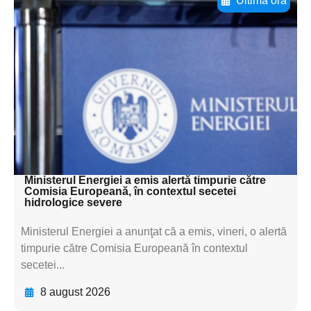
Ultima oră
Adaugă aici textul pentru
subtitluAdaugă aici
textul pentru
subtitluAdaugă aici
textul pentru
subtitluAdaugă aici
textul pentru subti
Ministerul Energiei a emis alertă timpurie către
Comisia Europeană, în contextul secetei
hidrologice severe
Ministerul Energiei a anunţat că a emis, vineri, o alertă
timpurie către Comisia Europeană în contextul
secetei...
8 august 2026