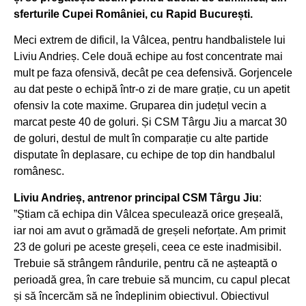
sferturile Cupei României, cu Rapid București.
Meci extrem de dificil, la Vâlcea, pentru handbalistele lui
Liviu Andrieș. Cele două echipe au fost concentrate mai
mult pe faza ofensivă, decât pe cea defensivă. Gorjencele
au dat peste o echipă într-o zi de mare grație, cu un apetit
ofensiv la cote maxime. Gruparea din județul vecin a
marcat peste 40 de goluri. Și CSM Târgu Jiu a marcat 30
de goluri, destul de mult în comparație cu alte partide
disputate în deplasare, cu echipe de top din handbalul
românesc.
Liviu Andrieș, antrenor principal CSM Târgu Jiu
:
”Știam că echipa din Vâlcea speculează orice greșeală,
iar noi am avut o grămadă de greșeli neforțate. Am primit
23 de goluri pe aceste greșeli, ceea ce este inadmisibil.
Trebuie să strângem rândurile, pentru că ne așteaptă o
perioadă grea, în care trebuie să muncim, cu capul plecat
și să încercăm să ne îndeplinim obiectivul. Obiectivul