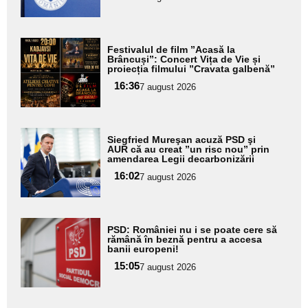
Adaugă
Festivalul de film ”Acasă la
aici textul
Brâncuși”: Concert Vița de Vie și
proiecția filmului ”Cravata galbenă”
pentru
16:36
7 august 2026
subtitlu
Adaugă
Siegfried Mureşan acuză PSD şi
aici textul
AUR că au creat ”un risc nou” prin
amendarea Legii decarbonizării
pentru
16:02
7 august 2026
subtitlu
Adaugă
PSD: României nu i se poate cere să
aici textul
rămână în beznă pentru a accesa
banii europeni!
pentru
15:05
7 august 2026
subtitlu