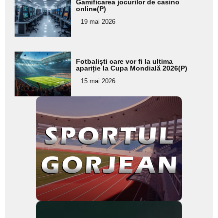
Gamificarea jocurilor de casino
aici textul
online(P)
pentru
19 mai 2026
subtitlu
Adaugă
Fotbaliști care vor fi la ultima
aici textul
apariție la Cupa Mondială 2026(P)
pentru
15 mai 2026
subtitlu