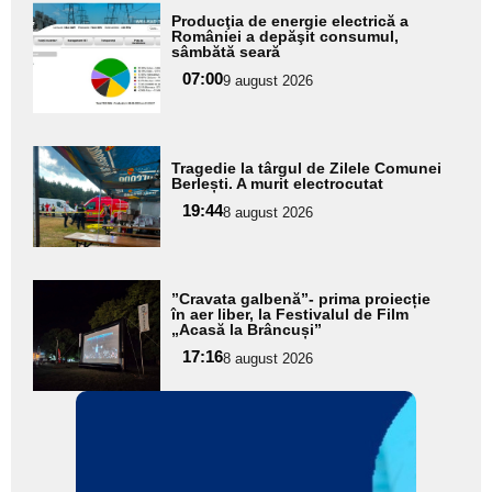
Adaugă
Producţia de energie electrică a
aici textul
României a depăşit consumul,
sâmbătă seară
pentru
07:00
9 august 2026
subtitlu
Adaugă
Tragedie la târgul de Zilele Comunei
aici textul
Berlești. A murit electrocutat
pentru
19:44
8 august 2026
subtitlu
Adaugă
”Cravata galbenă”- prima proiecție
aici textul
în aer liber, la Festivalul de Film
„Acasă la Brâncuși”
pentru
17:16
8 august 2026
subtitlu