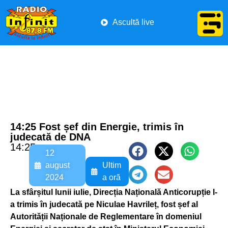
Ascultă live
14:25 Fost șef din Energie, trimis în
judecată de DNA
14:25
12
august
Ultim
2024
a oră
La sfârșitul lunii iulie, Direcția Națională Anticorupție l-
a trimis în judecată pe Niculae Havrileț, fost șef al
Autorității Naționale de Reglementare în domeniul