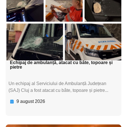
subtitluAdaugă aici
textul pentru
subtitluAdaugă aici
textul pentru
subtitluAdaugă aici
textul pentru subti
Echipaj de ambulanță, atacat cu bâte, topoare și
pietre
Un echipaj al Serviciului de Ambulanță Județean
(SAJ) Cluj a fost atacat cu bâte, topoare și pietre...
9 august 2026