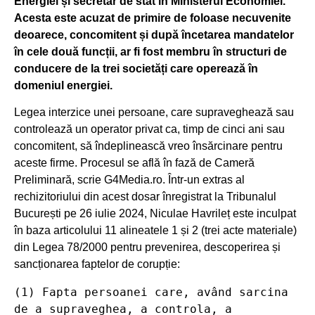
Energiei și secretar de stat în Ministerul Economiei.
Acesta este acuzat de primire de foloase necuvenite
deoarece, concomitent și după încetarea mandatelor
în cele două funcții, ar fi fost membru în structuri de
conducere de la trei societăți care operează în
domeniul energiei.
Legea interzice unei persoane, care supraveghează sau
controlează un operator privat ca, timp de cinci ani sau
concomitent, să îndeplinească vreo însărcinare pentru
aceste firme. Procesul se află în fază de Cameră
Preliminară, scrie G4Media.ro. Într-un extras al
rechizitoriului din acest dosar înregistrat la Tribunalul
București pe 26 iulie 2024, Niculae Havrileț este inculpat
în baza articolului 11 alineatele 1 și 2 (trei acte materiale)
din Legea 78/2000 pentru prevenirea, descoperirea și
sancționarea faptelor de corupție:
(1) Fapta persoanei care, având sarcina 
de a supraveghea, a controla, a 