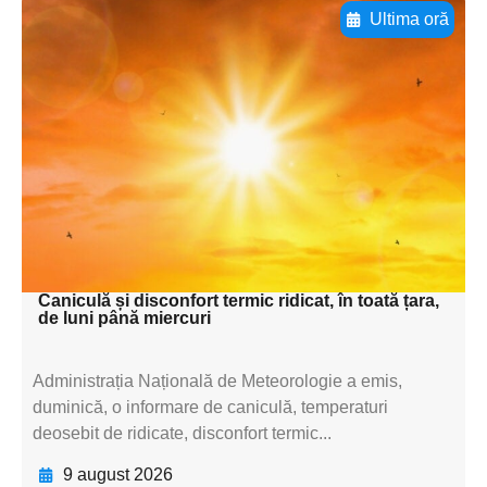
Ultima oră
Adaugă aici textul pentru
subtitluAdaugă aici
textul pentru
subtitluAdaugă aici
textul pentru
subtitluAdaugă aici
textul pentru subti
Caniculă și disconfort termic ridicat, în toată țara,
de luni până miercuri
Administrația Națională de Meteorologie a emis,
duminică, o informare de caniculă, temperaturi
deosebit de ridicate, disconfort termic...
9 august 2026