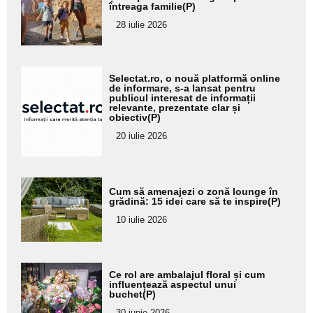
întreaga familie(P)
pentru
28 iulie 2026
subtitlu
Adaugă
Selectat.ro, o nouă platformă online
aici textul
de informare, s-a lansat pentru
publicul interesat de informații
pentru
relevante, prezentate clar și
obiectiv(P)
subtitlu
20 iulie 2026
Adaugă
Cum să amenajezi o zonă lounge în
aici textul
grădină: 15 idei care să te inspire(P)
pentru
10 iulie 2026
subtitlu
Adaugă
Ce rol are ambalajul floral și cum
aici textul
influențează aspectul unui
buchet(P)
pentru
30 iunie 2026