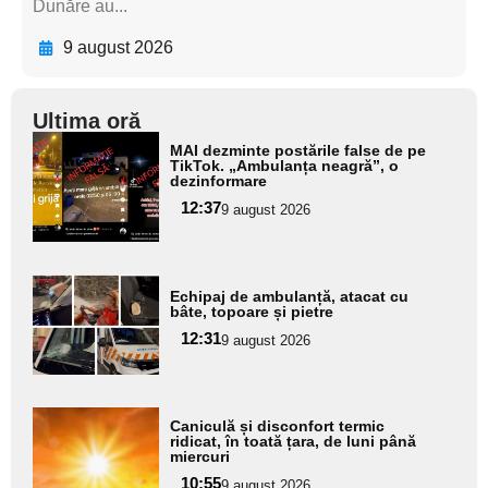
Dunăre au...
9 august 2026
Ultima oră
Adaugă
MAI dezminte postările false de pe
aici textul
TikTok. „Ambulanța neagră”, o
dezinformare
pentru
12:37
9 august 2026
subtitlu
Adaugă
Echipaj de ambulanță, atacat cu
aici textul
bâte, topoare și pietre
pentru
12:31
9 august 2026
subtitlu
Adaugă
Caniculă și disconfort termic
aici textul
ridicat, în toată țara, de luni până
miercuri
pentru
10:55
9 august 2026