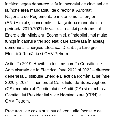
încălcat legea deoarece, atât în intervalul de cinci ani de
la încheierea mandatului de director al Autorității
Naționale de Reglementare în domeniul Energiei
(ANRE), cât și concomitent, dar și după mandatul din
perioada 2019-2021 de secretar de stat pe domeniul
Energie din Ministerul Economiei, a îndeplinit mai multe
funcții în cadrul a trei societăți care activează în același
domeniu al Energiei: Electrica, Distribuție Energie
Electrică România și OMV Petrom.
Astfel, în 2019, Havrileț a fost membru în Consiliul de
Administrație de la Electrica, între 2021 și 2022 – director
general la Distribuție Energie Electrică România, iar între
2020 și 2024 – membru al Consiliului de Supraveghere
(CS), membru al Comitetului de Audit (CA) și membru al
Comitetului Prezidențial și de Nominalizare (CPN) la
OMV Petrom.
Procurorul de caz a susținut că veniturile încasate de