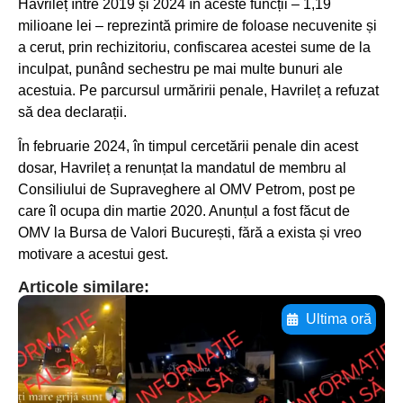
Havrileț între 2019 și 2024 în aceste funcții – 1,19
milioane lei – reprezintă primire de foloase necuvenite și
a cerut, prin rechizitoriu, confiscarea acestei sume de la
inculpat, punând sechestru pe mai multe bunuri ale
acestuia. Pe parcursul urmăririi penale, Havrileț a refuzat
să dea declarații.
În februarie 2024, în timpul cercetării penale din acest
dosar, Havrileț a renunțat la mandatul de membru al
Consiliului de Supraveghere al OMV Petrom, post pe
care îl ocupa din martie 2020. Anunțul a fost făcut de
OMV la Bursa de Valori București, fără a exista și vreo
motivare a acestui gest.
Articole similare:
Ultima oră
Adaugă aici textul pentru
subtitluAdaugă aici