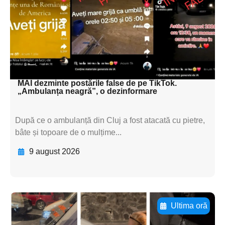
textul pentru
subtitluAdaugă aici
textul pentru
subtitluAdaugă aici
textul pentru subti
MAI dezminte postările false de pe TikTok.
„Ambulanța neagră”, o dezinformare
După ce o ambulanță din Cluj a fost atacată cu pietre,
bâte și topoare de o mulțime...
9 august 2026
Ultima oră
Adaugă aici textul pentru