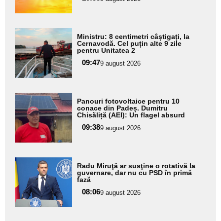
subtitlu
Adaugă
Ministru: 8 centimetri câștigați, la
aici textul
Cernavodă. Cel puțin alte 9 zile
pentru Unitatea 2
pentru
09:47
9 august 2026
subtitlu
Adaugă
Panouri fotovoltaice pentru 10
aici textul
conace din Padeș. Dumitru
Chisăliță (AEI): Un flagel absurd
pentru
09:38
9 august 2026
subtitlu
Adaugă
Radu Miruţă ar susţine o rotativă la
aici textul
guvernare, dar nu cu PSD în primă
fază
pentru
08:06
9 august 2026
subtitlu