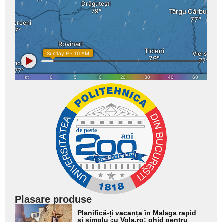
Plasare produse
Adaugă
Planifică-ți vacanța în Malaga rapid
aici textul
și simplu cu Vola.ro: ghid pentru