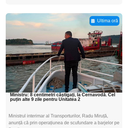
Ultima oră
Adaugă aici textul pentru
subtitluAdaugă aici
textul pentru
subtitluAdaugă aici
textul pentru
subtitluAdaugă aici
textul pentru subti
Ministru: 8 centimetri câștigați, la Cernavodă. Cel
puțin alte 9 zile pentru Unitatea 2
Ministrul interimar al Transporturilor, Radu Miruță,
anunță că prin operațiunea de scufundare a barjelor pe