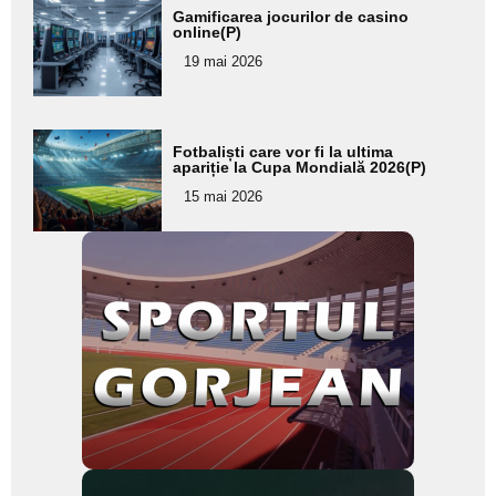
Adaugă
Gamificarea jocurilor de casino
aici textul
online(P)
pentru
19 mai 2026
subtitlu
Adaugă
Fotbaliști care vor fi la ultima
aici textul
apariție la Cupa Mondială 2026(P)
pentru
15 mai 2026
subtitlu