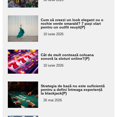
subtitlu
Adaugă
Cum să creezi un look elegant cu o
aici textul
rochie verde smarald? 7 pași clari
pentru un outfit reușit(P)
pentru
10 iunie 2026
subtitlu
Adaugă
Cât de mult contează coloana
aici textul
sonoră la sloturi online?(P)
pentru
10 iunie 2026
subtitlu
Adaugă
Strategia de bază nu este suficientă
aici textul
pentru a defini întreaga experiență
la blackjack(P)
pentru
26 mai 2026
subtitlu