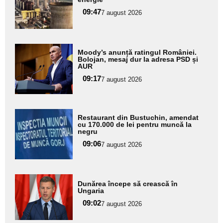
pentru
09:47
7 august 2026
subtitlu
Adaugă
Moody’s anunță ratingul României.
aici textul
Bolojan, mesaj dur la adresa PSD și
AUR
pentru
09:17
7 august 2026
subtitlu
Adaugă
Restaurant din Bustuchin, amendat
aici textul
cu 170.000 de lei pentru muncă la
negru
pentru
09:06
7 august 2026
subtitlu
Adaugă
Dunărea începe să crească în
aici textul
Ungaria
pentru
09:02
7 august 2026
subtitlu