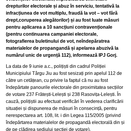
drepturilor electorale și abuz în serviciu, tentativă la
infracțiunea de vot multiplu, fraudă la vot – vot fără
drept,coruperea alegătorilor) și au fost luate măsuri
pentru aplicarea a 10 sancțiuni contravenționale
(pentru continuarea campaniei electorale,
fotografierea buletinului de vot, neîndepăratrea
materialelor de propangandă și apelarea abuzivă la
numărul unic de urgență 112), informează IPJ Gorj.
La data de 9 iunie a.c., polițiști din cadrul Poliției
Municipiului Târgu Jiu au fost sesizați prin apelul 112 de
către un cetățean, cu privire la faptul că nu au fost
îndepărtate panourile electorale din proximitatea secțiilor
de votare 237 Frătești-Lelești și 238 Rasovița-Lelești. În
cauză, polițiștii au efectuat verificări în vederea clarificării
situației și dispunerea de măsuri în consecință, pentru
nerespectarea art. 108, lit. i din Legea 115/2005 (privind
îndepărtarea materialelor de propagandă electorală din și
de pe clădirea sediului secției de votare).