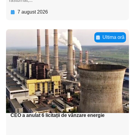
răsturnat,...
7 august 2026
Ultima oră
Adaugă aici textul pentru
subtitluAdaugă aici
textul pentru
subtitluAdaugă aici
textul pentru
subtitluAdaugă aici
textul pentru subti
CEO a anulat 6 licitații de vânzare energie