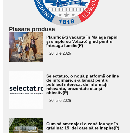
Plasare produse
Adaugă
Planifică-ți vacanța în Malaga rapid
aici textul
și simplu cu Vola.ro: ghid pentru
întreaga familie(P)
pentru
28 iulie 2026
subtitlu
Adaugă
Selectat.ro, o nouă platformă online
aici textul
de informare, s-a lansat pentru
publicul interesat de informații
pentru
relevante, prezentate clar și
obiectiv(P)
subtitlu
20 iulie 2026
Adaugă
Cum să amenajezi o zonă lounge în
aici textul
grădină: 15 idei care să te inspire(P)