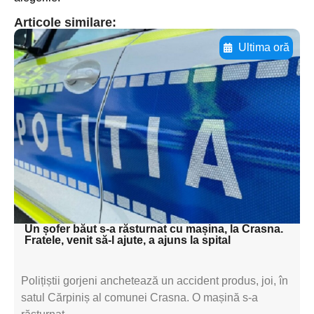
Articole similare:
Ultima oră
Adaugă aici textul pentru
subtitluAdaugă aici
textul pentru
subtitluAdaugă aici
textul pentru
subtitluAdaugă aici
textul pentru subti
Un șofer băut s-a răsturnat cu mașina, la Crasna.
Fratele, venit să-l ajute, a ajuns la spital
Polițiștii gorjeni anchetează un accident produs, joi, în
satul Cărpiniș al comunei Crasna. O mașină s-a