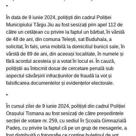
•
În data de 9 iunie 2024, polițiști din cadrul Poliției
Municipiului Târgu Jiu au fost sesizați prin apel 112 de
către un cetățean cu privire la faptul un bărbat, în vârstă
de 48 de ani, din comuna Telești, sat Buduhala, a
solicitat, în fals, urna mobilă la domiciliul bunicii sale, în
vârstă de 89 de ani, din aceeași localitate, în numele și
fără acordul acesteia și a votat în locul ei. În cauză,
polițiștii au întocmit dosar de cercetare penală sub
aspectul săvârșirii infracțiunilor de fraudă la vot și
falsificarea documentelor și evidențelor electorale.
•
În cursul zilei de 9 iunie 2024, polițiști din cadrul Poliției
Orașului Tismana au fost sesizați de către președintele
secției de votare nr. 259, cu sediul în Școala Gimnazială
Padeș, cu privire la faptul că pe un grup de mesagerie, a
fost distribuită o fotografie ce conține buletinul de vot