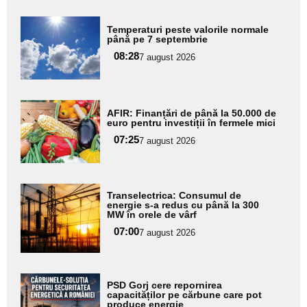
Adaugă
Temperaturi peste valorile normale
aici textul
până pe 7 septembrie
pentru
08:28
7 august 2026
subtitlu
Adaugă
AFIR: Finanțări de până la 50.000 de
aici textul
euro pentru investiții în fermele mici
pentru
07:25
7 august 2026
subtitlu
Adaugă
Transelectrica: Consumul de
aici textul
energie s-a redus cu până la 300
MW în orele de vârf
pentru
07:00
7 august 2026
subtitlu
Adaugă
PSD Gorj cere repornirea
aici textul
capacităților pe cărbune care pot
produce energie