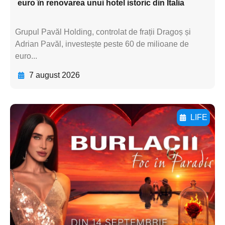
euro în renovarea unui hotel istoric din Italia
Grupul Pavăl Holding, controlat de frații Dragoș și
Adrian Pavăl, investește peste 60 de milioane de
euro...
7 august 2026
LIFE
Adaugă aici textul pentru
subtitluAdaugă aici
textul pentru
subtitluAdaugă aici
textul pentru
subtitluAdaugă aici