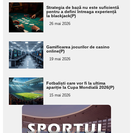
Adaugă
Strategia de bază nu este suficientă
aici textul
pentru a defini întreaga experiență
la blackjack(P)
pentru
26 mai 2026
subtitlu
Adaugă
Gamificarea jocurilor de casino
aici textul
online(P)
pentru
19 mai 2026
subtitlu
Adaugă
Fotbaliști care vor fi la ultima
aici textul
apariție la Cupa Mondială 2026(P)
pentru
15 mai 2026
subtitlu