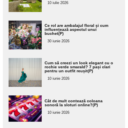
pentru
10 iulie 2026
subtitlu
Adaugă
Ce rol are ambalajul floral și cum
aici textul
influențează aspectul unui
buchet(P)
pentru
30 iunie 2026
subtitlu
Adaugă
Cum să creezi un look elegant cu o
aici textul
rochie verde smarald? 7 pași clari
pentru un outfit reușit(P)
pentru
10 iunie 2026
subtitlu
Adaugă
Cât de mult contează coloana
aici textul
sonoră la sloturi online?(P)
pentru
10 iunie 2026
subtitlu