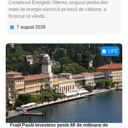
Complexul Energetic Oltenia, singurul producător
mare de energie electrică pe bază de cărbune, a
încercat să vândă...
7 august 2026
LIFE
Adaugă aici textul pentru
subtitluAdaugă aici
textul pentru
subtitluAdaugă aici
textul pentru
subtitluAdaugă aici
textul pentru subti
Frații Pavăl investesc peste 60 de milioane de