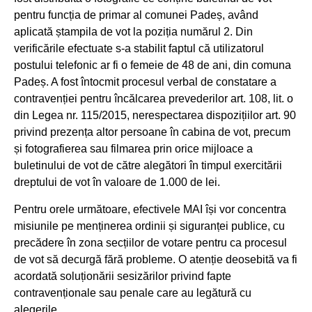
pentru funcția de primar al comunei Padeș, având
aplicată ștampila de vot la poziția numărul 2. Din
verificările efectuate s-a stabilit faptul că utilizatorul
postului telefonic ar fi o femeie de 48 de ani, din comuna
Padeș. A fost întocmit procesul verbal de constatare a
contravenției pentru încălcarea prevederilor art. 108, lit. o
din Legea nr. 115/2015, nerespectarea dispozițiilor art. 90
privind prezența altor persoane în cabina de vot, precum
și fotografierea sau filmarea prin orice mijloace a
buletinului de vot de către alegători în timpul exercitării
dreptului de vot în valoare de 1.000 de lei.
Pentru orele următoare, efectivele MAI își vor concentra
misiunile pe menținerea ordinii și siguranței publice, cu
precădere în zona secțiilor de votare pentru ca procesul
de vot să decurgă fără probleme. O atenție deosebită va fi
acordată soluționării sesizărilor privind fapte
contravenționale sau penale care au legătură cu
alegerile.