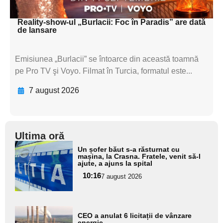
textul pentru subti
Reality-show-ul „Burlacii: Foc în Paradis” are dată
de lansare
Emisiunea „Burlacii” se întoarce din această toamnă
pe Pro TV şi Voyo. Filmat în Turcia, formatul este...
7 august 2026
Ultima oră
Adaugă
Un șofer băut s-a răsturnat cu
aici textul
mașina, la Crasna. Fratele, venit să-l
ajute, a ajuns la spital
pentru
10:16
7 august 2026
subtitlu
Adaugă
CEO a anulat 6 licitații de vânzare
aici textul
energie