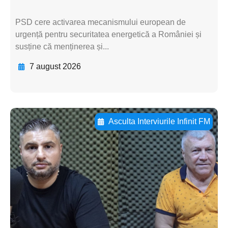
PSD cere activarea mecanismului european de
urgență pentru securitatea energetică a României și
susține că menținerea și...
7 august 2026
Asculta Interviurile Infinit FM
Adaugă aici textul pentru
subtitluAdaugă aici
textul pentru
subtitluAdaugă aici
textul pentru
subtitluAdaugă aici