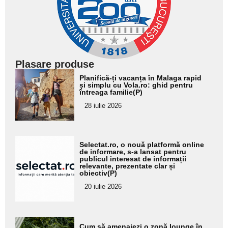
Plasare produse
Adaugă
Planifică-ți vacanța în Malaga rapid
aici textul
și simplu cu Vola.ro: ghid pentru
întreaga familie(P)
pentru
28 iulie 2026
subtitlu
Adaugă
Selectat.ro, o nouă platformă online
aici textul
de informare, s-a lansat pentru
publicul interesat de informații
pentru
relevante, prezentate clar și
obiectiv(P)
subtitlu
20 iulie 2026
Adaugă
Cum să amenajezi o zonă lounge în