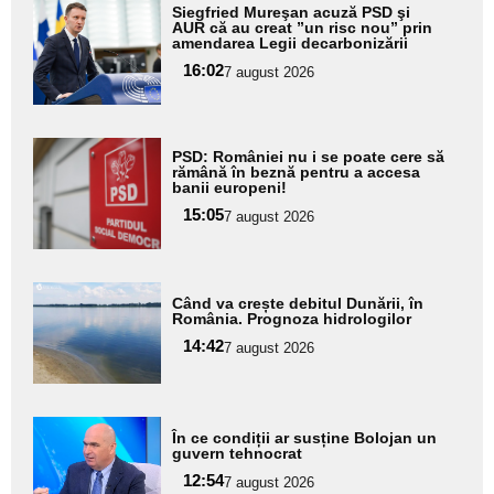
Adaugă
Siegfried Mureşan acuză PSD şi
aici textul
AUR că au creat ”un risc nou” prin
amendarea Legii decarbonizării
pentru
16:02
7 august 2026
subtitlu
Adaugă
PSD: României nu i se poate cere să
aici textul
rămână în beznă pentru a accesa
banii europeni!
pentru
15:05
7 august 2026
subtitlu
Adaugă
Când va crește debitul Dunării, în
aici textul
România. Prognoza hidrologilor
pentru
14:42
7 august 2026
subtitlu
Adaugă
În ce condiții ar susține Bolojan un
aici textul
guvern tehnocrat
pentru
12:54
7 august 2026