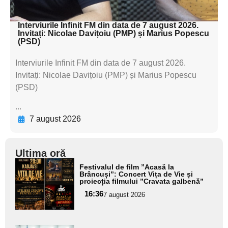
textul pentru subti
Interviurile Infinit FM din data de 7 august 2026.
Invitați: Nicolae Davițoiu (PMP) și Marius Popescu
(PSD)
Interviurile Infinit FM din data de 7 august 2026.
Invitați: Nicolae Davițoiu (PMP) și Marius Popescu
(PSD)
...
7 august 2026
Ultima oră
Adaugă
Festivalul de film ”Acasă la
aici textul
Brâncuși”: Concert Vița de Vie și
proiecția filmului ”Cravata galbenă”
pentru
16:36
7 august 2026
subtitlu