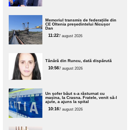
subtitlu
Adaugă
Memoriul transmis de federațiile din
aici textul
CE Oltenia președintelui Nicușor
Dan
pentru
11:22
7 august 2026
subtitlu
Adaugă
Tânără din Runcu, dată dispărută
aici textul
10:56
pentru
7 august 2026
subtitlu
Adaugă
Un șofer băut s-a răsturnat cu
aici textul
mașina, la Crasna. Fratele, venit să-l
ajute, a ajuns la spital
pentru
10:16
7 august 2026
subtitlu
Adaugă