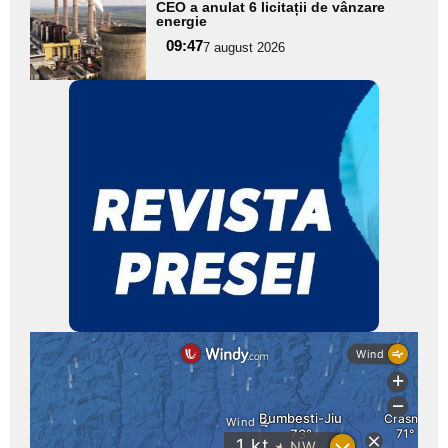
CEO a anulat 6 licitații de vânzare
aici textul
energie
pentru
09:47
7 august 2026
subtitlu