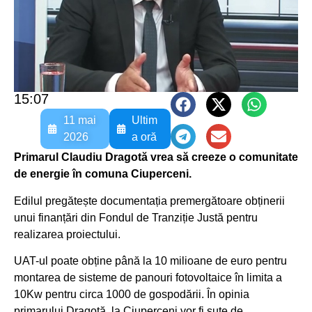
15:07
11 mai
Ultim
2026
a oră
Primarul Claudiu Dragotă vrea să creeze o comunitate
de energie în comuna Ciuperceni.
Edilul pregătește documentația premergătoare obținerii
unui finanțări din Fondul de Tranziție Justă pentru
realizarea proiectului.
UAT-ul poate obține până la 10 milioane de euro pentru
montarea de sisteme de panouri fotovoltaice în limita a
10Kw pentru circa 1000 de gospodării. În opinia
primarului Dragotă, la Ciuperceni vor fi sute de