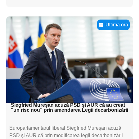
Ultima oră
Adaugă aici textul pentru
subtitluAdaugă aici
textul pentru
subtitluAdaugă aici
textul pentru
subtitluAdaugă aici
textul pentru subti
Siegfried Mureşan acuză PSD şi AUR că au creat
”un risc nou” prin amendarea Legii decarbonizării
Europarlamentarul liberal Siegfried Mureşan acuză
PSD şi AUR că prin modificarea legii decarbonizării