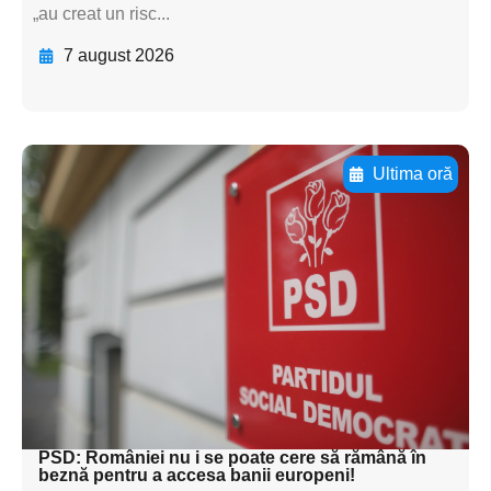
„au creat un risc...
7 august 2026
Ultima oră
Adaugă aici textul pentru
subtitluAdaugă aici
textul pentru
subtitluAdaugă aici
textul pentru
subtitluAdaugă aici
textul pentru subti
PSD: României nu i se poate cere să rămână în
beznă pentru a accesa banii europeni!