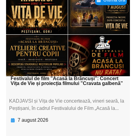
Adaugă aici textul pentru
subtitluAdaugă aici
textul pentru
subtitluAdaugă aici
textul pentru
subtitluAdaugă aici
textul pentru subti
Festivalul de film ”Acasă la Brâncuși”: Concert
Vița de Vie și proiecția filmului ”Cravata galbenă”
KADJAVSI și Vița de Vie concertează, vineri seară, la
Peștișani, în cadrul Festivalului de Film „Acasă la...
7 august 2026