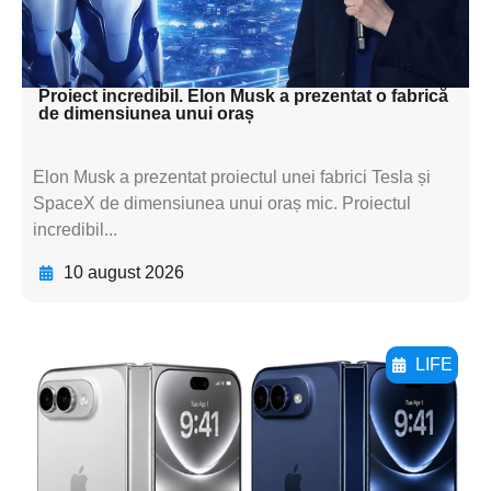
subtitluAdaugă aici
textul pentru subti
Proiect incredibil. Elon Musk a prezentat o fabrică
de dimensiunea unui oraș
Elon Musk a prezentat proiectul unei fabrici Tesla și
SpaceX de dimensiunea unui oraș mic. Proiectul
incredibil...
10 august 2026
LIFE
Adaugă aici textul pentru
subtitluAdaugă aici
textul pentru