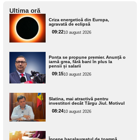
Ultima oră
Adaugă
Criza energetică din Europa,
aici textul
agravată de eclipsă
pentru
09:22
10 august 2026
subtitlu
Adaugă
Ponta se propune premier. Anunță o
aici textul
iarnă grea, fără bani în plus la
pensii și salarii
pentru
09:15
10 august 2026
subtitlu
Adaugă
Slatina, mai atractivă pentru
aici textul
investitori decât Târgu Jiul. Motivul
pentru
08:24
10 august 2026
subtitlu
Adaugă
Începe bacalaureatul de toamnă