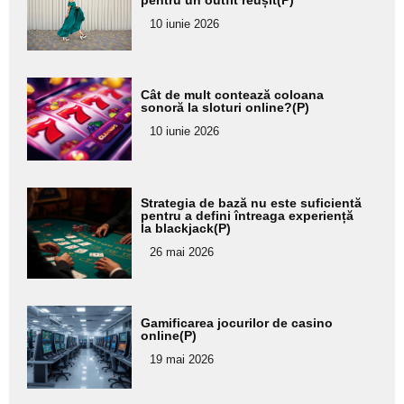
pentru
10 iunie 2026
subtitlu
Adaugă
Cât de mult contează coloana
aici textul
sonoră la sloturi online?(P)
pentru
10 iunie 2026
subtitlu
Adaugă
Strategia de bază nu este suficientă
aici textul
pentru a defini întreaga experiență
la blackjack(P)
pentru
26 mai 2026
subtitlu
Adaugă
Gamificarea jocurilor de casino
aici textul
online(P)
pentru
19 mai 2026
subtitlu