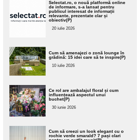
Adaugă
Selectat.ro, o nouă platformă online
aici textul
de informare, s-a lansat pentru
publicul interesat de informații
pentru
relevante, prezentate clar și
obiectiv(P)
subtitlu
20 iulie 2026
Adaugă
Cum să amenajezi o zonă lounge în
aici textul
grădină: 15 idei care să te inspire(P)
pentru
10 iulie 2026
subtitlu
Adaugă
Ce rol are ambalajul floral și cum
aici textul
influențează aspectul unui
buchet(P)
pentru
30 iunie 2026
subtitlu
Adaugă
Cum să creezi un look elegant cu o
aici textul
rochie verde smarald? 7 pași clari
pentru un outfit reușit(P)