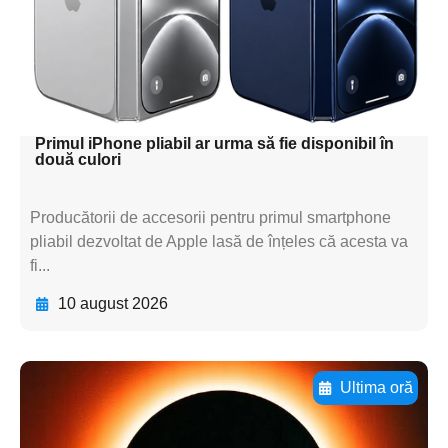
subtitluAdaugă aici
textul pentru
subtitluAdaugă aici
textul pentru subti
Primul iPhone pliabil ar urma să fie disponibil în
două culori
Producătorii de accesorii pentru primul smartphone
pliabil dezvoltat de Apple lasă de înțeles că acesta va
fi...
10 august 2026
Ultima oră
Adaugă aici textul pentru