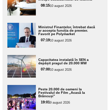
aici textul
08:15
pentru
10 august 2026
subtitlu
Adaugă
Ministrul Finanțelor, întrebat dacă
aici textul
ar accepta funcția de premier.
Favorit pe Polymarket
pentru
07:19
10 august 2026
subtitlu
Adaugă
Capacitatea instalată în SEN a
aici textul
depășit pragul de 20.000 MW
pentru
07:00
10 august 2026
subtitlu
Adaugă
Peste 20.000 de oameni la
aici textul
Festivalul de Film „Acasă la
Brâncuși”
pentru
19:01
9 august 2026
subtitlu