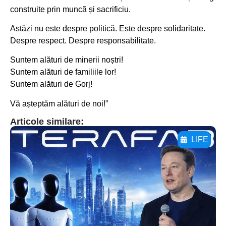
construite prin muncă și sacrificiu.
Astăzi nu este despre politică. Este despre solidaritate.
Despre respect. Despre responsabilitate.
Suntem alături de minerii noștri!
Suntem alături de familiile lor!
Suntem alături de Gorj!
Vă așteptăm alături de noi!”
Articole similare:
LIFE
Adaugă aici textul pentru
subtitluAdaugă aici
textul pentru
subtitluAdaugă aici
textul pentru