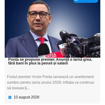
Adaugă aici textul pentru
subtitluAdaugă aici
textul pentru
subtitluAdaugă aici
textul pentru
subtitluAdaugă aici
textul pentru subti
Ponta se propune premier. Anunță o iarnă grea,
fără bani în plus la pensii și salarii
Fostul premier Victor Ponta lansează un avertisment
sumbru pentru iarna anului 2026: inflația va continua
să lovească...
10 august 2026