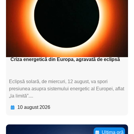
subtitluAdaugă aici
textul pentru
subtitluAdaugă aici
textul pentru
subtitluAdaugă aici
textul pentru subti
Criza energetică din Europa, agravată de eclipsă
Eclipsă solară, de miercuri, 12 august, va spori
presiunea asupra sistemului energetic al Europei, aflat
„la limită”....
10 august 2026
Ultima oră