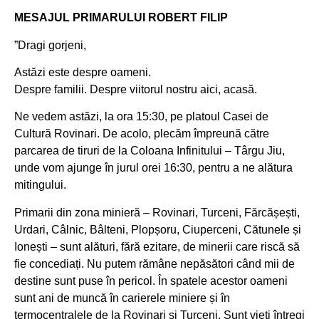
MESAJUL PRIMARULUI ROBERT FILIP
”Dragi gorjeni,
Astăzi este despre oameni.
Despre familii. Despre viitorul nostru aici, acasă.
Ne vedem astăzi, la ora 15:30, pe platoul Casei de
Cultură Rovinari. De acolo, plecăm împreună către
parcarea de tiruri de la Coloana Infinitului – Târgu Jiu,
unde vom ajunge în jurul orei 16:30, pentru a ne alătura
mitingului.
Primarii din zona minieră – Rovinari, Turceni, Fărcășești,
Urdari, Câlnic, Bâlteni, Plopșoru, Ciuperceni, Cătunele și
Ionești – sunt alături, fără ezitare, de minerii care riscă să
fie concediați. Nu putem rămâne nepăsători când mii de
destine sunt puse în pericol. În spatele acestor oameni
sunt ani de muncă în carierele miniere și în
termocentralele de la Rovinari și Turceni. Sunt vieți întregi