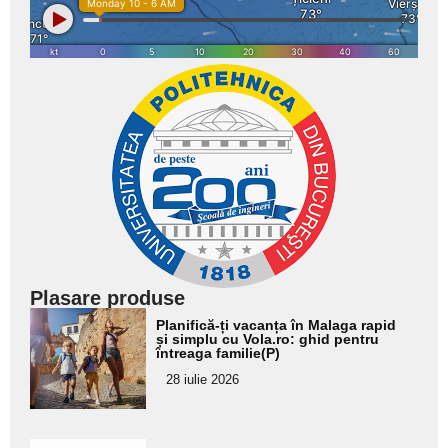
Plasare produse
Adaugă
Planifică-ți vacanța în Malaga rapid
aici textul
și simplu cu Vola.ro: ghid pentru
întreaga familie(P)
pentru
28 iulie 2026
subtitlu