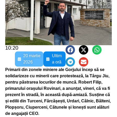
10:20
20 martie
Ultim
2026
a oră
Primarii din zonele miniere ale Gorjului încep să se
solidarizeze cu minerii care protestează, la Târgu Jiu,
pentru păstrarea locurilor de muncă. Robert Filip,
primarului orașului Rovinari, a anunțat, vineri, că va fi
prezent în stradă, în această după-amiază. Susține că
și edilii din Turceni, Fărcășești, Urdari, Câlnic, Bâlteni,
Plopșoru, Ciuperceni, Cătunele și Ionești sunt alături
de angajații CEO.