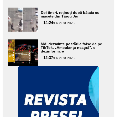
Adaugă
Doi tineri, reținuți după bătaia cu
aici textul
macete din Târgu Jiu
pentru
14:24
9 august 2026
subtitlu
Adaugă
MAI dezminte postările false de pe
aici textul
TikTok. „Ambulanța neagră”, o
dezinformare
pentru
12:37
9 august 2026
subtitlu