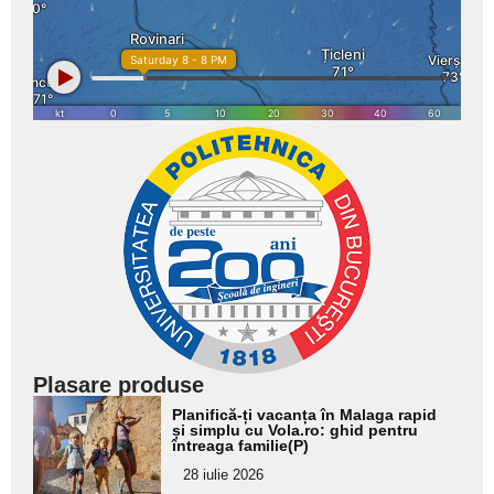
Plasare produse
Adaugă
Planifică-ți vacanța în Malaga rapid
aici textul
și simplu cu Vola.ro: ghid pentru
întreaga familie(P)
pentru
28 iulie 2026
subtitlu