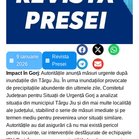
9 ianuarie
Revista
2026
Presei
Impact în Gorj
: Autoritățile anunță măsuri urgente după
inundațiile din Târgu Jiu. În urma inundațiilor provocate
de precipitațiile abundente din ultimele zile, Comitetul
Județean pentru Situații de Urgență Gorj a analizat
situația din municipiul Târgu Jiu și din mai multe localități
ale județului, stabilind o serie de măsuri imediate și pe
termen mediu pentru prevenirea unor situații similare.
Autoritățile au dat asigurări că nu mai există pericol
pentru locuințe, iar intervențiile desfășurate de echipajele