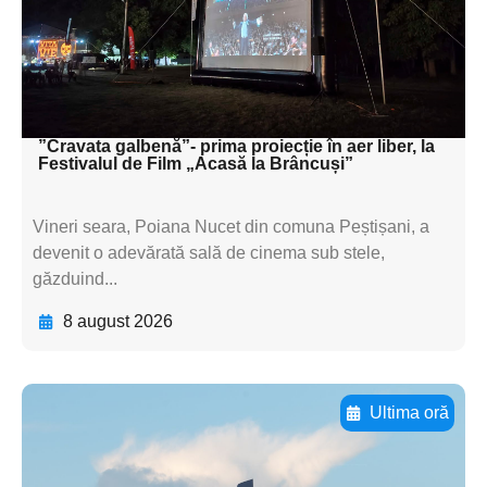
subtitluAdaugă aici
textul pentru
subtitluAdaugă aici
textul pentru subti
”Cravata galbenă”- prima proiecție în aer liber, la
Festivalul de Film „Acasă la Brâncuși”
Vineri seara, Poiana Nucet din comuna Peștișani, a
devenit o adevărată sală de cinema sub stele,
găzduind...
8 august 2026
Ultima oră
Adaugă aici textul pentru
subtitluAdaugă aici