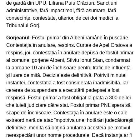
de gardă din UPU, Liliana Puiu Crăciun. Sancțiuni
administrative, fără impact real, fără asumare, fără
consecințe, contestate, ulterior, de cei doi medici la
Tribunalul Gorj.
Gorjeanul
: Fostul primar din Albeni rămâne în pușcărie.
Contestația în anulare, respins. Curtea de Apel Craiova a
respins, joi, contestația în anulare depusă de fostul primar
al comunei gorjene Albeni, Silviu Ionuț Stan, condamnat
la aproape 10 ani de închisoare pentru trafic de influență
și luare de mită. Decizia este definitivă. Potrivit minutei
instanței, contestația a fost considerată inadmisibilă, iar
cererea de suspendare a executării pedepsei a fost
respinsă. Fostul primar a fost obligat la plata a 300 de lei
cheltuieli judiciare către stat. Fostul primar PNL spera să
scape de închisoare. Contestaţia în anulare este o cale
extraordinară de atac împotriva unei hotărâri judecătoreşti
definitive, menită să obţină anularea acesteia pe motivul
nerespectării unor norme procedurale. Dacă instanța ar fi