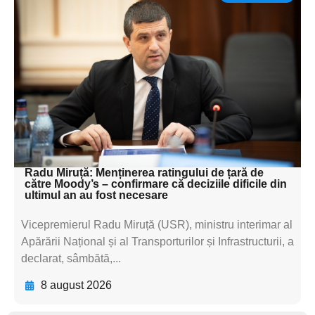
Adaugă aici textul pentru
subtitluAdaugă aici
textul pentru
subtitluAdaugă aici
textul pentru
subtitluAdaugă aici
textul pentru subti
Radu Miruță: Menținerea ratingului de țară de
către Moody’s – confirmare că deciziile dificile din
ultimul an au fost necesare
Vicepremierul Radu Miruță (USR), ministru interimar al
Apărării Național și al Transporturilor și Infrastructurii, a
declarat, sâmbătă,...
8 august 2026