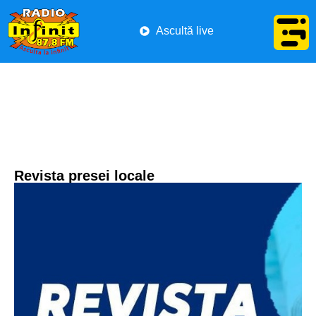
Ascultă live
Revista presei locale