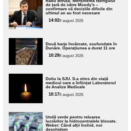
Radu Miruță: Menținerea ratingului
aici textul
de țară de către Moody’s –
confirmare că deciziile dificile din
pentru
ultimul an au fost necesare
subtitlu
14:02
8 august 2026
Adaugă
Două barje încărcate, scufundate în
aici textul
Dunăre. Operaţiunea a durat 11 ore
pentru
10:29
8 august 2026
subtitlu
Adaugă
Doliu la SJU. S-a stins din viață
aici textul
medicul care a înființat Laboratorul
de Analize Medicale
pentru
10:17
8 august 2026
subtitlu
Adaugă
Undă verde pentru reluarea
aici textul
lucrărilor la hidrocentralele blocate.
Weber: Când alții închid, noi
pentru
deschidem