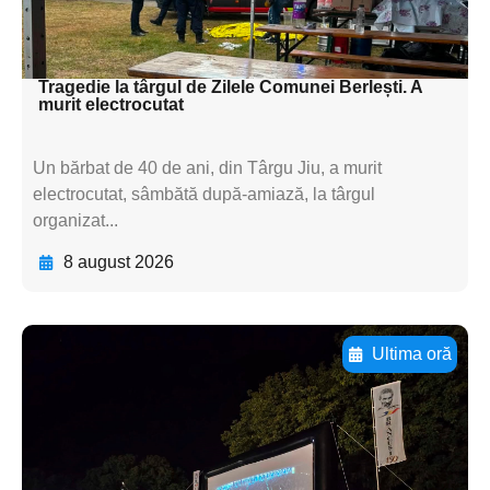
subtitluAdaugă aici
textul pentru subti
Tragedie la târgul de Zilele Comunei Berlești. A
murit electrocutat
Un bărbat de 40 de ani, din Târgu Jiu, a murit
electrocutat, sâmbătă după-amiază, la târgul
organizat...
8 august 2026
Ultima oră
Adaugă aici textul pentru
subtitluAdaugă aici
textul pentru