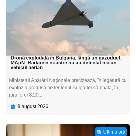
textul pentru
subtitluAdaugă aici
textul pentru
subtitluAdaugă aici
textul pentru subti
Dronă explodată în Bulgaria, lângă un gazoduct.
MApN: Radarele noastre nu au detectat niciun
vehicul aerian
Ministerul Apărării Naționale precizează, în legătură cu
explozia produsă pe teritoriul Bulgariei sâmbătă, în
jurul orei 8:20,...
8 august 2026
Ultima oră