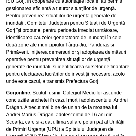
ISU Gorj, în cooperare cu autoritățile locale, au permis
gestionarea eficientă a tuturor situațiilor de urgență.
Pentru prevenirea situațiilor de urgență generate de
inundații, Comitetul Județean pentru Situații de Urgență
Gorj își propune, pentru perioada imediat următoare,
identificarea cauzelor generatoare de inundații în cele
două zone ale municipiului Târgu-Jiu, Panduraș și
Primăverii, inițierea demersurilor și adoptarea de măsuri
operative pentru prevenirea situațiilor de urgență
generate de inundații și identificarea surselor de finanțare
pentru efectuarea lucrărilor de investiții necesare, acolo
unde este cazul, a transmis Prefectura Gorj.
Gorjonline
: Scutul rușinii! Colegiul Medicilor ascunde
concluziile anchetei în cazul morții adolescentului Andrei
Drăgan. A trecut mai bine de un an de la moartea lui
Andrei Marius Drăgan, adolescentul de 16 ani din
Scoarța, care și-a dat ultima suflare pe un pat al Unității
de Primiri Urgențe (UPU) a Spitalului Județean de