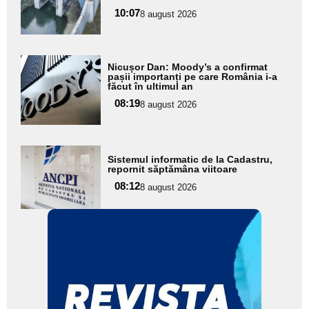
subtitlu
10:07
8 august 2026
Adaugă
Nicușor Dan: Moody’s a confirmat
aici textul
pașii importanți pe care România i-a
făcut în ultimul an
pentru
08:19
8 august 2026
subtitlu
Adaugă
Sistemul informatic de la Cadastru,
aici textul
repornit săptămâna viitoare
pentru
08:12
8 august 2026
subtitlu