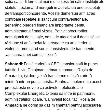
soția sa, ar fi formulat mai multe sesizări către instituții ale
statului, reclamând nereguli în activitatea unei societăți
de transport concurente. Aceste demersuri ar fi atras
controale repetate și sancțiuni contravenționale,
generând pierderi financiare importante pentru
administratorul firmei vizate. Potrivit procurorilor,
nemulțumit de situație, omul de afaceri ar fi decis să se
răzbune și ar fi apelat la persoane cu antecedente
violente, promițând sume consistente de bani pentru
„aplicarea unei corecții fizice”.
Sabotorii
: Fostă carieră a CEO, transformată în punct
turistic. Liviu Cotojman, primarul comunei Roșia de
Amaradia, își dorește să transforme o fostă carieră
minieră într-un punct turistic. Pentru a implementa acest
proiect, este nevoie ca activele nefolosite ale
Complexului Energetic Oltenia să intre în patrimoniul
administrațiilor locale. “La nivelul localității Roșia de
Amaradia ne dorim să găsim finanțări pentru accesarea