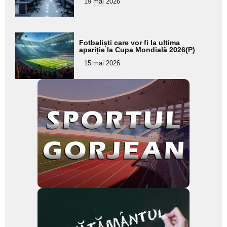
19 mai 2026
subtitlu
Adaugă
Fotbaliști care vor fi la ultima
aici textul
apariție la Cupa Mondială 2026(P)
pentru
15 mai 2026
subtitlu