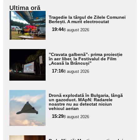
Ultima oră
Adaugă
Tragedie la târgul de Zilele Comunei
aici textul
Berlești. A murit electrocutat
pentru
19:44
8 august 2026
subtitlu
Adaugă
”Cravata galbenă”- prima proiecție
aici textul
în aer liber, la Festivalul de Film
„Acasă la Brâncuși”
pentru
17:16
8 august 2026
subtitlu
Adaugă
Dronă explodată în Bulgaria, lângă
aici textul
un gazoduct. MApN: Radarele
noastre nu au detectat niciun
pentru
vehicul aerian
subtitlu
15:29
8 august 2026
Adaugă