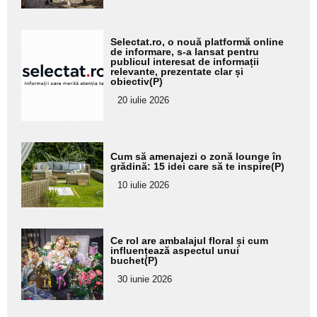
Adaugă
Selectat.ro, o nouă platformă online
aici textul
de informare, s-a lansat pentru
publicul interesat de informații
pentru
relevante, prezentate clar și
obiectiv(P)
subtitlu
20 iulie 2026
Adaugă
Cum să amenajezi o zonă lounge în
aici textul
grădină: 15 idei care să te inspire(P)
pentru
10 iulie 2026
subtitlu
Adaugă
Ce rol are ambalajul floral și cum
aici textul
influențează aspectul unui
buchet(P)
pentru
30 iunie 2026
subtitlu