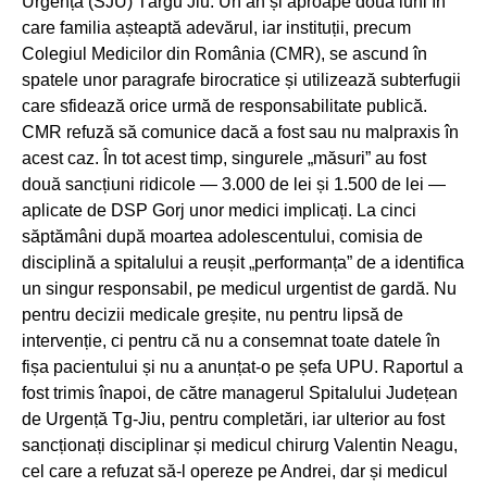
Urgență (SJU) Târgu Jiu. Un an și aproape două luni în
care familia așteaptă adevărul, iar instituții, precum
Colegiul Medicilor din România (CMR), se ascund în
spatele unor paragrafe birocratice și utilizează subterfugii
care sfidează orice urmă de responsabilitate publică.
CMR refuză să comunice dacă a fost sau nu malpraxis în
acest caz. În tot acest timp, singurele „măsuri” au fost
două sancțiuni ridicole — 3.000 de lei și 1.500 de lei —
aplicate de DSP Gorj unor medici implicați. La cinci
săptămâni după moartea adolescentului, comisia de
disciplină a spitalului a reușit „performanța” de a identifica
un singur responsabil, pe medicul urgentist de gardă. Nu
pentru decizii medicale greșite, nu pentru lipsă de
intervenție, ci pentru că nu a consemnat toate datele în
fișa pacientului și nu a anunțat-o pe șefa UPU. Raportul a
fost trimis înapoi, de către managerul Spitalului Județean
de Urgență Tg-Jiu, pentru completări, iar ulterior au fost
sancționați disciplinar și medicul chirurg Valentin Neagu,
cel care a refuzat să-l opereze pe Andrei, dar și medicul