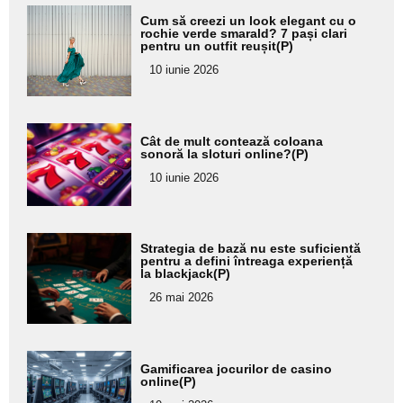
Adaugă
Cum să creezi un look elegant cu o
aici textul
rochie verde smarald? 7 pași clari
pentru un outfit reușit(P)
pentru
10 iunie 2026
subtitlu
Adaugă
Cât de mult contează coloana
aici textul
sonoră la sloturi online?(P)
pentru
10 iunie 2026
subtitlu
Adaugă
Strategia de bază nu este suficientă
aici textul
pentru a defini întreaga experiență
la blackjack(P)
pentru
26 mai 2026
subtitlu
Adaugă
Gamificarea jocurilor de casino
aici textul
online(P)
pentru