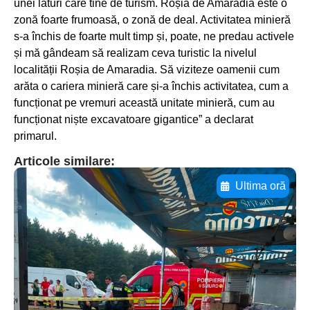
unei laturi care tine de turism. Roșia de Amaradia este o
zonă foarte frumoasă, o zonă de deal. Activitatea minieră
s-a închis de foarte mult timp și, poate, ne predau activele
și mă gândeam să realizam ceva turistic la nivelul
localității Roșia de Amaradia. Să viziteze oamenii cum
arăta o cariera minieră care și-a închis activitatea, cum a
funcționat pe vremuri această unitate minieră, cum au
funcționat niște excavatoare gigantice” a declarat
primarul.
Articole similare:
Ultima oră
Adaugă aici textul pentru
subtitluAdaugă aici
textul pentru
subtitluAdaugă aici
textul pentru