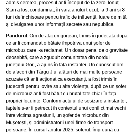
admis cererea, procesul ar fi început de la zero. Ionuț
Stan a fost condamnat, în vara anului trecut, la 9 ani și 8
luni de închisoare pentru trafic de influență, luare de mită
și divulgarea unor informații secrete sau nepublice.
Pandurul
: Om de afaceri gorjean, trimis în judecată după
ce ar fi comandat o bătaie împotriva unui șofer de
microbuz care l-a reclamat. Un dosar penal de o gravitate
deosebită, care a zguduit comunitatea din nordul
județului Gorj, a ajuns în fața instanței. Un cunoscut om
de afaceri din Târgu Jiu, alături de mai multe persoane
acuzate că ar fi acționat ca executanți, a fost trimis în
judecată pentru lovire sau alte violențe, după ce un șofer
de microbuz ar fi fost bătut cu brutalitate chiar în fața
propriei locuințe. Conform actului de sesizare a instanței,
faptele s-ar fi petrecut în contextul unui conflict mai vechi
între victima agresiunii, un șofer de microbuz din
Mușetești, și administratorii unei firme de transport
persoane. În cursul anului 2025, șoferul, împreună cu