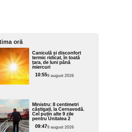
tima oră
Adaugă
Caniculă și disconfort
ici textul
termic ridicat, în toată
țara, de luni până
pentru
miercuri
ubtitlu
10:55
9 august 2026
Adaugă
Ministru: 8 centimetri
ici textul
câștigați, la Cernavodă.
Cel puțin alte 9 zile
pentru
pentru Unitatea 2
ubtitlu
09:47
9 august 2026