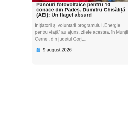
Panouri fotovoltaice pentru 10
conace din Padeș. Dumitru Chisăliță
(AEI): Un flagel absurd
Inițiatorii și voluntarii programului „Energie
pentru viață” au ajuns, zilele acestea, în Munți
Cernei, din județul Gorj,...
9 august 2026