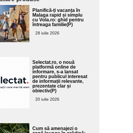
Adaugă
Planifică-ți vacanța în
ici textul
Malaga rapid și simplu
cu Vola.ro: ghid pentru
pentru
întreaga familie(P)
ubtitlu
28 iulie 2026
Adaugă
Selectat.ro, o nouă
ici textul
platformă online de
informare, s-a lansat
pentru
pentru publicul interesat
ubtitlu
de informații relevante,
prezentate clar și
obiectiv(P)
20 iulie 2026
Adaugă
Cum să amenajezi o