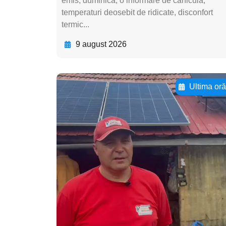
emis, duminică, o informare de caniculă,
temperaturi deosebit de ridicate, disconfort
termic...
9 august 2026
Ultima or
Adaugă aici textul
pentru
subtitluAdaugă aici
textul pentru
subtitluAdaugă aici
textul pentru
subtitluAdaugă aici
textul pentru subti