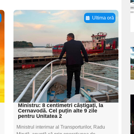
a
s
ă
Ultima oră
Adaugă aici textul
pentru
subtitluAdaugă aici
textul pentru
a
subtitluAdaugă aici
s
textul pentru
subtitluAdaugă aici
textul pentru subti
a
Ministru: 8 centimetri câștigați, la
Cernavodă. Cel puțin alte 9 zile
pentru Unitatea 2
s
Ministrul interimar al Transporturilor, Radu