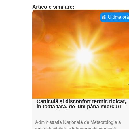
Articole similare:
Ultima or
Adaugă aici textul
pentru
subtitluAdaugă aici
textul pentru
subtitluAdaugă aici
textul pentru
subtitluAdaugă aici
textul pentru subti
Caniculă și disconfort termic ridicat,
în toată țara, de luni până miercuri
Administrația Națională de Meteorologie a