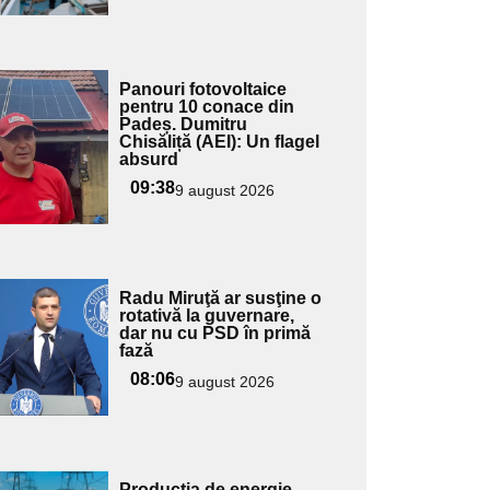
Adaugă
Panouri fotovoltaice
ici textul
pentru 10 conace din
Padeș. Dumitru
pentru
Chisăliță (AEI): Un flagel
ubtitlu
absurd
09:38
9 august 2026
Adaugă
Radu Miruţă ar susţine o
ici textul
rotativă la guvernare,
dar nu cu PSD în primă
pentru
fază
ubtitlu
08:06
9 august 2026
Adaugă
Producţia de energie