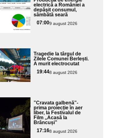
ici textul
electrică a României a
depăşit consumul,
pentru
sâmbătă seară
ubtitlu
07:00
9 august 2026
Adaugă
Tragedie la târgul de
ici textul
Zilele Comunei Berlești.
A murit electrocutat
pentru
ubtitlu
19:44
8 august 2026
Adaugă
”Cravata galbenă”-
ici textul
prima proiecție în aer
liber, la Festivalul de
pentru
Film „Acasă la
ubtitlu
Brâncuși”
17:16
8 august 2026