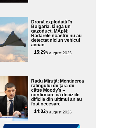
Adaugă
Dronă explodată în
ici textul
Bulgaria, lângă un
gazoduct. MApN:
pentru
Radarele noastre nu au
ubtitlu
detectat niciun vehicul
aerian
15:29
8 august 2026
Adaugă
Radu Miruță: Menținerea
ici textul
ratingului de țară de
către Moody’s –
pentru
confirmare că deciziile
ubtitlu
dificile din ultimul an au
fost necesare
14:02
8 august 2026