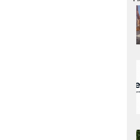
a
s
a
s