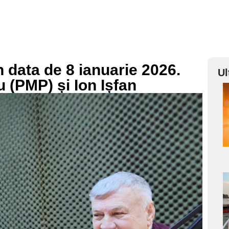
in data de 8 ianuarie 2026.
Ul
u (PMP) și Ion Ișfan
a
s
a
s