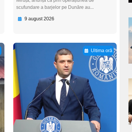
Miruță, anunță că prin operațiunea de
scufundare a barjelor pe Dunăre au...
9 august 2026
a
s
ă
Ultima oră
Adaugă aici textul
pentru
subtitluAdaugă aici
textul pentru
a
subtitluAdaugă aici
s
textul pentru
subtitluAdaugă aici
textul pentru subti