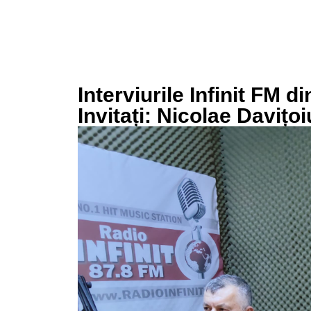
Interviurile Infinit FM d
Invitați: Nicolae Davițoi