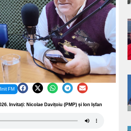
a
s
a
finit FM
s
026. Invitați: Nicolae Davițoiu (PMP) și Ion Ișfan