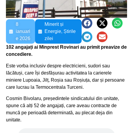
8
Minerit și
ianuari
Energie
,
Știrile
e 2026
zilei
102 angajați ai Minprest Rovinari au primit preavize de
concediere.
Este vorba inclusiv despre electricieni, sudori sau
lăcătuși, care își desfășurau activitatea la carierele
miniere Lupoaia, Jilț, Roșia sau Roșiuța, dar și persoane
care lucrau la Termocentrala Turceni.
Cosmin Bivolaru, președintele sindicatului din unitate,
spune că alți 52 de angajați, care aveau contracte de
muncă pe perioadă determinată, au plecat deja din
unitate.