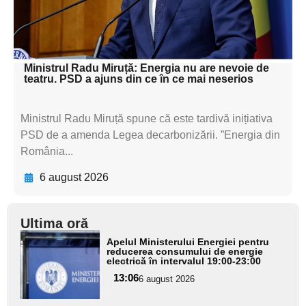
textul pentru
subtitluAdaugă aici
textul pentru subti
Ministrul Radu Miruță: Energia nu are nevoie de
teatru. PSD a ajuns din ce în ce mai neserios
Ministrul Radu Miruță spune că este tardivă inițiativa
PSD de a amenda Legea decarbonizării. ”Energia din
România...
6 august 2026
Ultima oră
Adaugă
Apelul Ministerului Energiei pentru
aici textul
reducerea consumului de energie
electrică în intervalul 19:00-23:00
pentru
13:06
6 august 2026
subtitlu