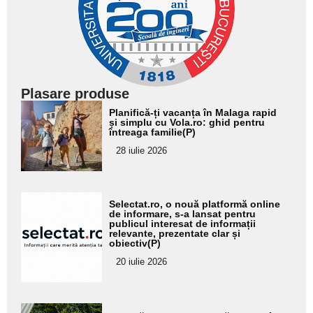
Plasare produse
Adaugă
Planifică-ți vacanța în Malaga rapid
aici textul
și simplu cu Vola.ro: ghid pentru
întreaga familie(P)
pentru
28 iulie 2026
subtitlu
Adaugă
Selectat.ro, o nouă platformă online
aici textul
de informare, s-a lansat pentru
publicul interesat de informații
pentru
relevante, prezentate clar și
obiectiv(P)
subtitlu
20 iulie 2026
Adaugă