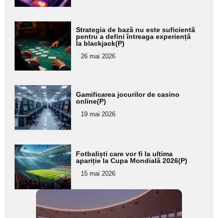
subtitlu
Adaugă
Strategia de bază nu este suficientă
aici textul
pentru a defini întreaga experiență
la blackjack(P)
pentru
26 mai 2026
subtitlu
Adaugă
Gamificarea jocurilor de casino
aici textul
online(P)
pentru
19 mai 2026
subtitlu
Adaugă
Fotbaliști care vor fi la ultima
aici textul
apariție la Cupa Mondială 2026(P)
pentru
15 mai 2026
subtitlu