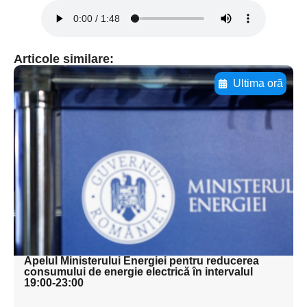
Articole similare:
Ultima oră
Adaugă aici textul pentru
subtitluAdaugă aici
textul pentru
subtitluAdaugă aici
textul pentru
subtitluAdaugă aici
textul pentru subti
Apelul Ministerului Energiei pentru reducerea
consumului de energie electrică în intervalul
19:00-23:00