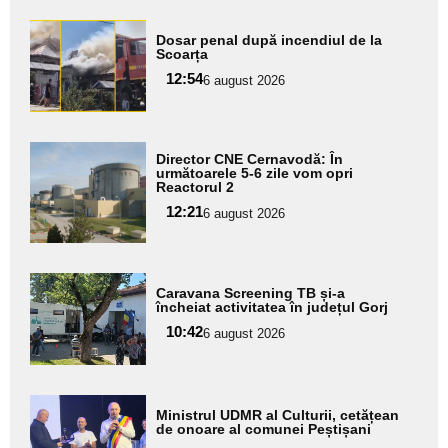
Adaugă
Dosar penal după incendiul de la
aici textul
Scoarța
pentru
12:54
6 august 2026
subtitlu
Adaugă
Director CNE Cernavodă: În
aici textul
următoarele 5-6 zile vom opri
Reactorul 2
pentru
12:21
6 august 2026
subtitlu
Adaugă
Caravana Screening TB și-a
aici textul
încheiat activitatea în județul Gorj
pentru
10:42
6 august 2026
subtitlu
Adaugă
Ministrul UDMR al Culturii, cetățean
aici textul
de onoare al comunei Peștișani