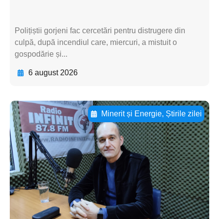
Polițiștii gorjeni fac cercetări pentru distrugere din
culpă, după incendiul care, miercuri, a mistuit o
gospodărie și...
6 august 2026
Minerit și Energie
,
Știrile zilei
Adaugă aici textul pentru
subtitluAdaugă aici
textul pentru
subtitluAdaugă aici
textul pentru
subtitluAdaugă aici