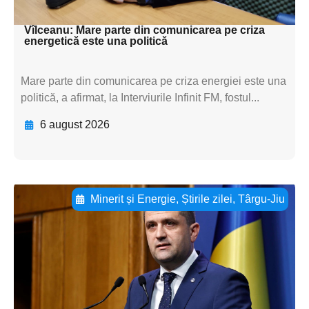
textul pentru subti
Vîlceanu: Mare parte din comunicarea pe criza
energetică este una politică
Mare parte din comunicarea pe criza energiei este una
politică, a afirmat, la Interviurile Infinit FM, fostul...
6 august 2026
Minerit și Energie
,
Știrile zilei
,
Târgu-Jiu
Adaugă aici textul pentru
subtitluAdaugă aici
textul pentru
subtitluAdaugă aici