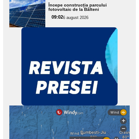
Adaugă
Începe construcția parcului
aici textul
fotovoltaic de la Bâlteni
pentru
09:02
6 august 2026
subtitlu