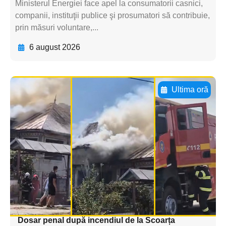
Ministerul Energiei face apel la consumatorii casnici,
companii, instituţii publice şi prosumatori să contribuie,
prin măsuri voluntare,...
6 august 2026
Ultima oră
Adaugă aici textul pentru
subtitluAdaugă aici
textul pentru
subtitluAdaugă aici
textul pentru
subtitluAdaugă aici
textul pentru subti
Dosar penal după incendiul de la Scoarța