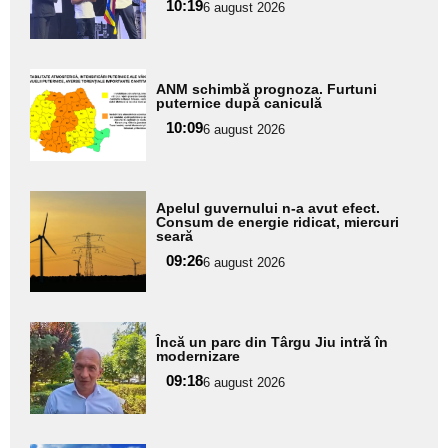
pentru
10:19
6 august 2026
subtitlu
Adaugă
ANM schimbă prognoza. Furtuni
aici textul
puternice după caniculă
pentru
10:09
6 august 2026
subtitlu
Adaugă
Apelul guvernului n-a avut efect.
aici textul
Consum de energie ridicat, miercuri
seară
pentru
09:26
6 august 2026
subtitlu
Adaugă
Încă un parc din Târgu Jiu intră în
aici textul
modernizare
pentru
09:18
6 august 2026
subtitlu