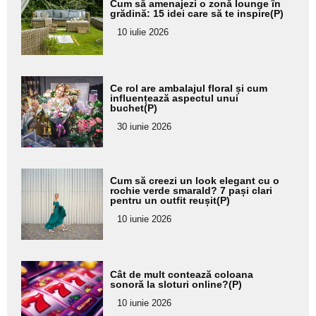
Cum să amenajezi o zonă lounge în
aici textul
grădină: 15 idei care să te inspire(P)
pentru
10 iulie 2026
subtitlu
Adaugă
Ce rol are ambalajul floral și cum
aici textul
influențează aspectul unui
buchet(P)
pentru
30 iunie 2026
subtitlu
Adaugă
Cum să creezi un look elegant cu o
aici textul
rochie verde smarald? 7 pași clari
pentru un outfit reușit(P)
pentru
10 iunie 2026
subtitlu
Adaugă
Cât de mult contează coloana
aici textul
sonoră la sloturi online?(P)
pentru
10 iunie 2026