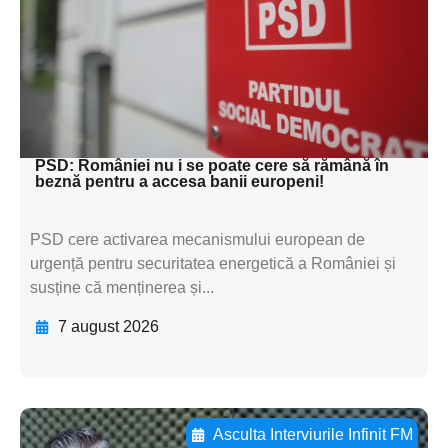
textul pentru
subtitluAdaugă aici
textul pentru
subtitluAdaugă aici
textul pentru subti
PSD: României nu i se poate cere să rămână în
beznă pentru a accesa banii europeni!
PSD cere activarea mecanismului european de
urgență pentru securitatea energetică a României și
susține că menținerea și...
7 august 2026
Asculta Interviurile Infinit FM