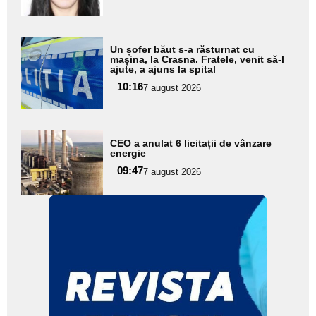
subtitlu
Adaugă
Un șofer băut s-a răsturnat cu
aici textul
mașina, la Crasna. Fratele, venit să-l
ajute, a ajuns la spital
pentru
10:16
7 august 2026
subtitlu
Adaugă
CEO a anulat 6 licitații de vânzare
aici textul
energie
pentru
09:47
7 august 2026
subtitlu