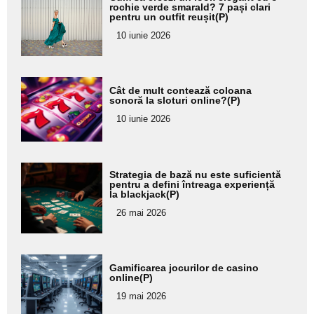
aici textul
rochie verde smarald? 7 pași clari
pentru un outfit reușit(P)
pentru
10 iunie 2026
subtitlu
Adaugă
Cât de mult contează coloana
aici textul
sonoră la sloturi online?(P)
pentru
10 iunie 2026
subtitlu
Adaugă
Strategia de bază nu este suficientă
aici textul
pentru a defini întreaga experiență
la blackjack(P)
pentru
26 mai 2026
subtitlu
Adaugă
Gamificarea jocurilor de casino
aici textul
online(P)
pentru
19 mai 2026
subtitlu