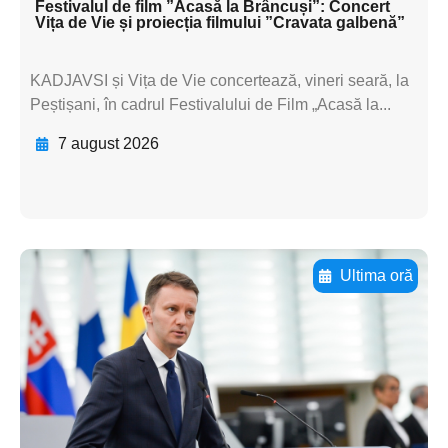
Festivalul de film ”Acasă la Brâncuși”: Concert
Vița de Vie și proiecția filmului ”Cravata galbenă”
KADJAVSI și Vița de Vie concertează, vineri seară, la
Peștișani, în cadrul Festivalului de Film „Acasă la...
7 august 2026
Ultima oră
Adaugă aici textul pentru
subtitluAdaugă aici
textul pentru
subtitluAdaugă aici
textul pentru