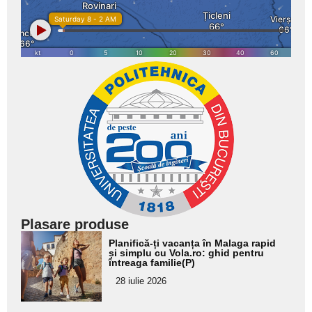
Plasare produse
Adaugă
Planifică-ți vacanța în Malaga rapid
aici textul
și simplu cu Vola.ro: ghid pentru
întreaga familie(P)
pentru
28 iulie 2026
subtitlu