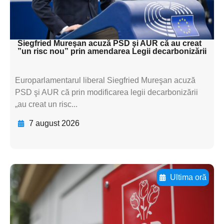
subtitluAdaugă aici
textul pentru subti
Siegfried Mureşan acuză PSD şi AUR că au creat
”un risc nou” prin amendarea Legii decarbonizării
Europarlamentarul liberal Siegfried Mureşan acuză
PSD şi AUR că prin modificarea legii decarbonizării
„au creat un risc...
7 august 2026
Ultima oră
Adaugă aici textul pentru
subtitluAdaugă aici