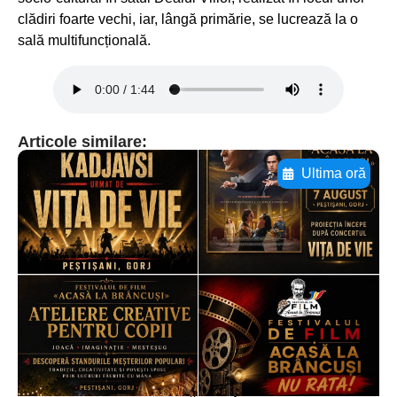
clădiri foarte vechi, iar, lângă primărie, se lucrează la o
sală multifuncțională.
Articole similare:
Ultima oră
Adaugă aici textul pentru
subtitluAdaugă aici
textul pentru
subtitluAdaugă aici
textul pentru
subtitluAdaugă aici
textul pentru subti