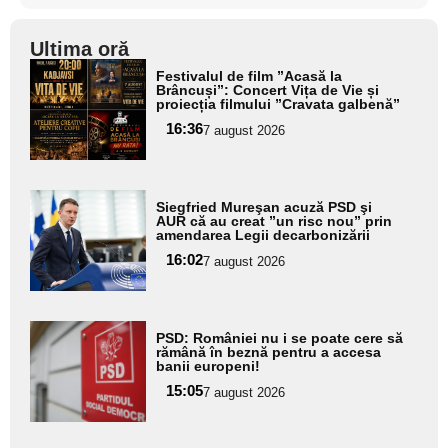
Ultima oră
Adaugă
Festivalul de film ”Acasă la
aici textul
Brâncuși”: Concert Vița de Vie și
proiecția filmului ”Cravata galbenă”
pentru
16:36
7 august 2026
subtitlu
Adaugă
Siegfried Mureşan acuză PSD şi
aici textul
AUR că au creat ”un risc nou” prin
amendarea Legii decarbonizării
pentru
16:02
7 august 2026
subtitlu
Adaugă
PSD: României nu i se poate cere să
aici textul
rămână în beznă pentru a accesa
banii europeni!
pentru
15:05
7 august 2026
subtitlu