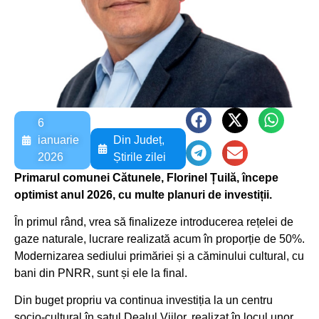
6
ianuarie
Din Județ
,
2026
Știrile zilei
Primarul comunei Cătunele, Florinel Țuilă, începe
optimist anul 2026, cu multe planuri de investiții.
În primul rând, vrea să finalizeze introducerea rețelei de
gaze naturale, lucrare realizată acum în proporție de 50%.
Modernizarea sediului primăriei și a căminului cultural, cu
bani din PNRR, sunt și ele la final.
Din buget propriu va continua investiția la un centru
socio-cultural în satul Dealul Viilor, realizat în locul unor