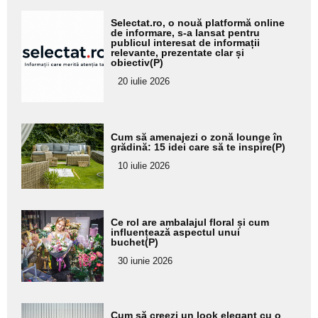
Adaugă
Selectat.ro, o nouă platformă online
aici textul
de informare, s-a lansat pentru
publicul interesat de informații
pentru
relevante, prezentate clar și
obiectiv(P)
subtitlu
20 iulie 2026
Adaugă
Cum să amenajezi o zonă lounge în
aici textul
grădină: 15 idei care să te inspire(P)
pentru
10 iulie 2026
subtitlu
Adaugă
Ce rol are ambalajul floral și cum
aici textul
influențează aspectul unui
buchet(P)
pentru
30 iunie 2026
subtitlu
Adaugă
Cum să creezi un look elegant cu o