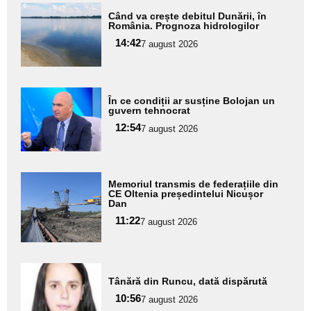
Adaugă
Când va crește debitul Dunării, în
aici textul
România. Prognoza hidrologilor
pentru
14:42
7 august 2026
subtitlu
Adaugă
În ce condiții ar susține Bolojan un
aici textul
guvern tehnocrat
pentru
12:54
7 august 2026
subtitlu
Adaugă
Memoriul transmis de federațiile din
aici textul
CE Oltenia președintelui Nicușor
Dan
pentru
11:22
7 august 2026
subtitlu
Adaugă
Tânără din Runcu, dată dispărută
aici textul
10:56
pentru
7 august 2026