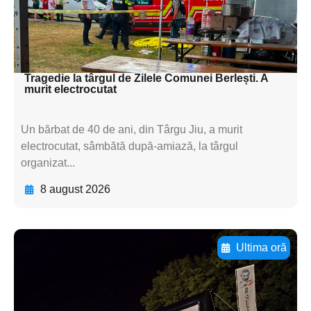
textul pentru
subtitluAdaugă aici
textul pentru subti
Tragedie la târgul de Zilele Comunei Berlești. A
murit electrocutat
Un bărbat de 40 de ani, din Târgu Jiu, a murit
electrocutat, sâmbătă după-amiază, la târgul
organizat...
8 august 2026
Ultima oră
Adaugă aici textul pentru
subtitluAdaugă aici