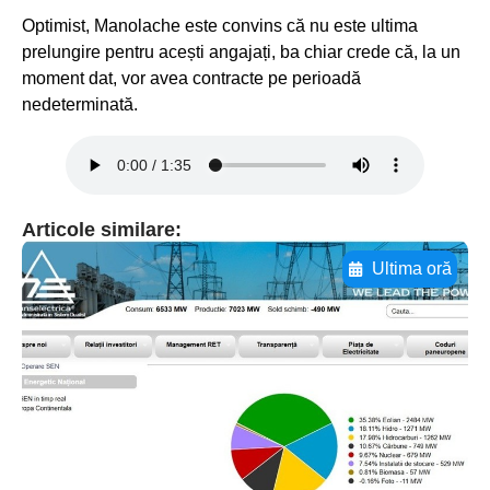
Optimist, Manolache este convins că nu este ultima
prelungire pentru acești angajați, ba chiar crede că, la un
moment dat, vor avea contracte pe perioadă
nedeterminată.
Articole similare:
Ultima oră
Adaugă aici textul pentru
subtitluAdaugă aici
textul pentru
subtitluAdaugă aici
textul pentru
subtitluAdaugă aici