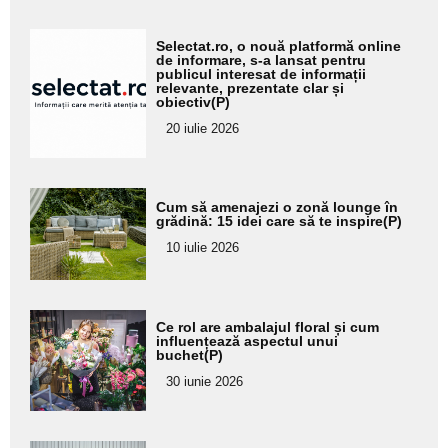
Adaugă
Selectat.ro, o nouă platformă online
aici textul
de informare, s-a lansat pentru
publicul interesat de informații
pentru
relevante, prezentate clar și
obiectiv(P)
subtitlu
20 iulie 2026
Adaugă
Cum să amenajezi o zonă lounge în
aici textul
grădină: 15 idei care să te inspire(P)
pentru
10 iulie 2026
subtitlu
Adaugă
Ce rol are ambalajul floral și cum
aici textul
influențează aspectul unui
buchet(P)
pentru
30 iunie 2026
subtitlu