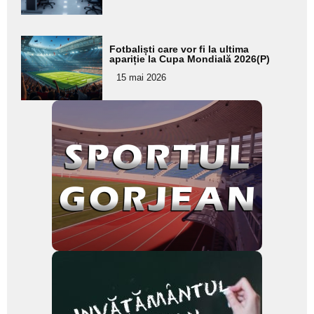
subtitlu
Adaugă
Fotbaliști care vor fi la ultima
aici textul
apariție la Cupa Mondială 2026(P)
pentru
15 mai 2026
subtitlu