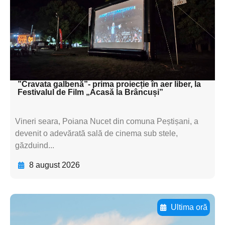
textul pentru
subtitluAdaugă aici
textul pentru
subtitluAdaugă aici
textul pentru subti
”Cravata galbenă”- prima proiecție în aer liber, la
Festivalul de Film „Acasă la Brâncuși”
Vineri seara, Poiana Nucet din comuna Peștișani, a
devenit o adevărată sală de cinema sub stele,
găzduind...
8 august 2026
Ultima oră
Adaugă aici textul pentru