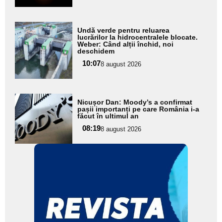
Adaugă
Undă verde pentru reluarea
aici textul
lucrărilor la hidrocentralele blocate.
Weber: Când alții închid, noi
pentru
deschidem
subtitlu
10:07
8 august 2026
Adaugă
Nicușor Dan: Moody’s a confirmat
aici textul
pașii importanți pe care România i-a
făcut în ultimul an
pentru
08:19
8 august 2026
subtitlu