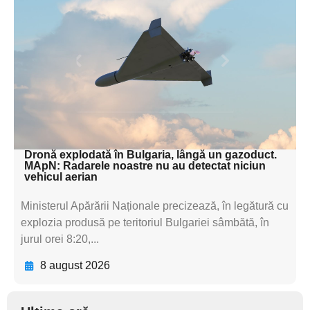
subtitluAdaugă aici
textul pentru
subtitluAdaugă aici
textul pentru
subtitluAdaugă aici
textul pentru subti
Dronă explodată în Bulgaria, lângă un gazoduct.
MApN: Radarele noastre nu au detectat niciun
vehicul aerian
Ministerul Apărării Naționale precizează, în legătură cu
explozia produsă pe teritoriul Bulgariei sâmbătă, în
jurul orei 8:20,...
8 august 2026