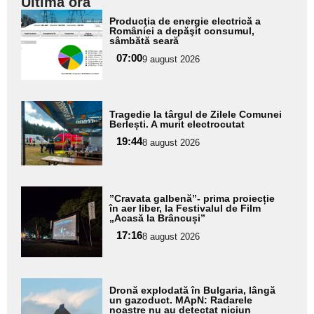
Ultima oră
Adaugă
Producţia de energie electrică a
aici textul
României a depăşit consumul,
sâmbătă seară
pentru
07:00
9 august 2026
subtitlu
Adaugă
Tragedie la târgul de Zilele Comunei
aici textul
Berlești. A murit electrocutat
pentru
19:44
8 august 2026
subtitlu
Adaugă
”Cravata galbenă”- prima proiecție
aici textul
în aer liber, la Festivalul de Film
„Acasă la Brâncuși”
pentru
17:16
8 august 2026
subtitlu
Adaugă
Dronă explodată în Bulgaria, lângă
aici textul
un gazoduct. MApN: Radarele
noastre nu au detectat niciun