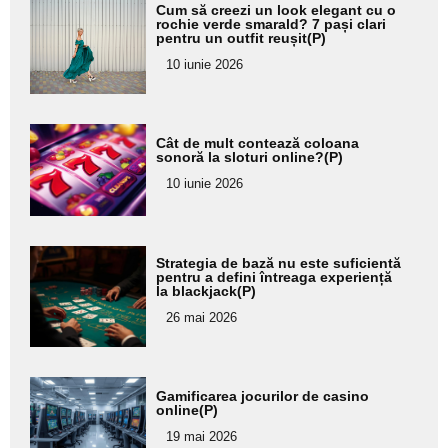
Adaugă
Cum să creezi un look elegant cu o
aici textul
rochie verde smarald? 7 pași clari
pentru un outfit reușit(P)
pentru
10 iunie 2026
subtitlu
Adaugă
Cât de mult contează coloana
aici textul
sonoră la sloturi online?(P)
pentru
10 iunie 2026
subtitlu
Adaugă
Strategia de bază nu este suficientă
aici textul
pentru a defini întreaga experiență
la blackjack(P)
pentru
26 mai 2026
subtitlu
Adaugă
Gamificarea jocurilor de casino
aici textul
online(P)
pentru
19 mai 2026