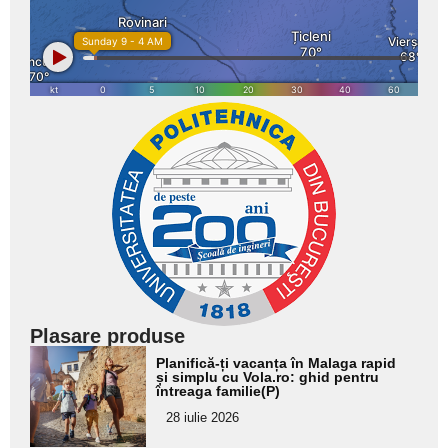
Plasare produse
Adaugă
Planifică-ți vacanța în Malaga rapid
aici textul
și simplu cu Vola.ro: ghid pentru
întreaga familie(P)
pentru
28 iulie 2026
subtitlu