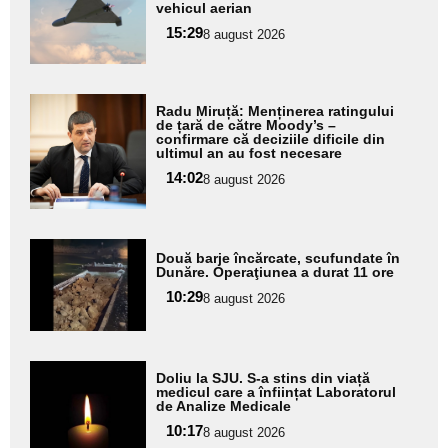
pentru
vehicul aerian
subtitlu
15:29
8 august 2026
Adaugă
Radu Miruță: Menținerea ratingului
aici textul
de țară de către Moody’s –
confirmare că deciziile dificile din
pentru
ultimul an au fost necesare
subtitlu
14:02
8 august 2026
Adaugă
Două barje încărcate, scufundate în
aici textul
Dunăre. Operaţiunea a durat 11 ore
pentru
10:29
8 august 2026
subtitlu
Adaugă
Doliu la SJU. S-a stins din viață
aici textul
medicul care a înființat Laboratorul
de Analize Medicale
pentru
10:17
8 august 2026
subtitlu