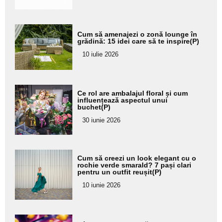
Adaugă
Cum să amenajezi o zonă lounge în
aici textul
grădină: 15 idei care să te inspire(P)
pentru
10 iulie 2026
subtitlu
Adaugă
Ce rol are ambalajul floral și cum
aici textul
influențează aspectul unui
buchet(P)
pentru
30 iunie 2026
subtitlu
Adaugă
Cum să creezi un look elegant cu o
aici textul
rochie verde smarald? 7 pași clari
pentru un outfit reușit(P)
pentru
10 iunie 2026
subtitlu
Adaugă