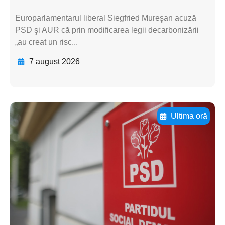
Europarlamentarul liberal Siegfried Mureşan acuză
PSD şi AUR că prin modificarea legii decarbonizării
„au creat un risc...
7 august 2026
Ultima oră
Adaugă aici textul pentru
subtitluAdaugă aici
textul pentru
subtitluAdaugă aici
textul pentru
subtitluAdaugă aici