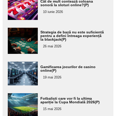
Cât de mult contează coloana
aici textul
sonoră la sloturi online?(P)
pentru
10 iunie 2026
subtitlu
Adaugă
Strategia de bază nu este suficientă
aici textul
pentru a defini întreaga experiență
la blackjack(P)
pentru
26 mai 2026
subtitlu
Adaugă
Gamificarea jocurilor de casino
aici textul
online(P)
pentru
19 mai 2026
subtitlu
Adaugă
Fotbaliști care vor fi la ultima
aici textul
apariție la Cupa Mondială 2026(P)
pentru
15 mai 2026
subtitlu