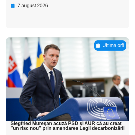
7 august 2026
Ultima oră
Adaugă aici textul pentru
subtitluAdaugă aici
textul pentru
subtitluAdaugă aici
textul pentru
subtitluAdaugă aici
textul pentru subti
Siegfried Mureşan acuză PSD şi AUR că au creat
”un risc nou” prin amendarea Legii decarbonizării