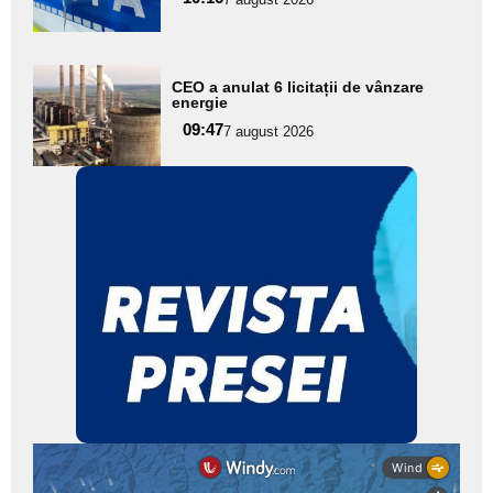
subtitlu
Adaugă
CEO a anulat 6 licitații de vânzare
aici textul
energie
pentru
09:47
7 august 2026
subtitlu