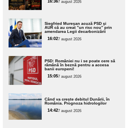
16:36
7 august 2026
subtitlu
Adaugă
Siegfried Mureşan acuză PSD şi
aici textul
AUR că au creat ”un risc nou” prin
amendarea Legii decarbonizării
pentru
16:02
7 august 2026
subtitlu
Adaugă
PSD: României nu i se poate cere să
aici textul
rămână în beznă pentru a accesa
banii europeni!
pentru
15:05
7 august 2026
subtitlu
Adaugă
Când va crește debitul Dunării, în
aici textul
România. Prognoza hidrologilor
pentru
14:42
7 august 2026
subtitlu