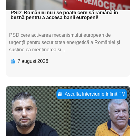
textul pentru subti
PSD: României nu i se poate cere să rămână în
beznă pentru a accesa banii europeni!
PSD cere activarea mecanismului european de
urgență pentru securitatea energetică a României și
susține că menținerea și...
7 august 2026
Asculta Interviurile Infinit FM
Adaugă aici textul pentru
subtitluAdaugă aici
textul pentru
subtitluAdaugă aici