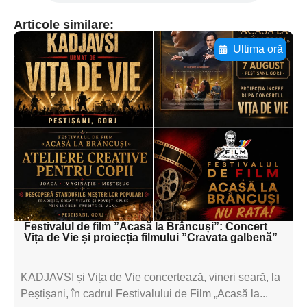
Articole similare:
Ultima oră
Adaugă aici textul pentru
subtitluAdaugă aici
textul pentru
subtitluAdaugă aici
textul pentru
subtitluAdaugă aici
textul pentru subti
Festivalul de film ”Acasă la Brâncuși”: Concert
Vița de Vie și proiecția filmului ”Cravata galbenă”
KADJAVSI și Vița de Vie concertează, vineri seară, la
Peștișani, în cadrul Festivalului de Film „Acasă la...