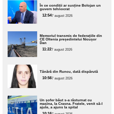
Adaugă
În ce condiții ar susține Bolojan un
aici textul
guvern tehnocrat
pentru
12:54
7 august 2026
subtitlu
Adaugă
Memoriul transmis de federațiile din
aici textul
CE Oltenia președintelui Nicușor
Dan
pentru
11:22
7 august 2026
subtitlu
Adaugă
Tânără din Runcu, dată dispărută
aici textul
10:56
pentru
7 august 2026
subtitlu
Adaugă
Un șofer băut s-a răsturnat cu
aici textul
mașina, la Crasna. Fratele, venit să-l
ajute, a ajuns la spital
pentru
10:16
7 august 2026