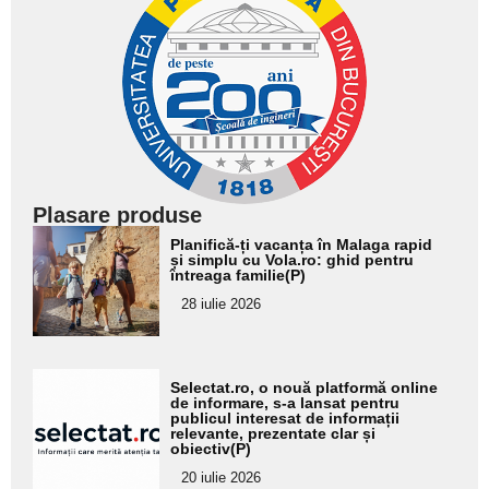
Plasare produse
Adaugă
Planifică-ți vacanța în Malaga rapid
aici textul
și simplu cu Vola.ro: ghid pentru
întreaga familie(P)
pentru
28 iulie 2026
subtitlu
Adaugă
Selectat.ro, o nouă platformă online
aici textul
de informare, s-a lansat pentru
publicul interesat de informații
pentru
relevante, prezentate clar și
obiectiv(P)
subtitlu
20 iulie 2026