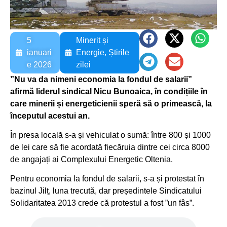
5
Minerit și
ianuari
Energie
,
Știrile
e 2026
zilei
”Nu va da nimeni economia la fondul de salarii”
afirmă liderul sindical Nicu Bunoaica, în condițiile în
care minerii și energeticienii speră să o primească, la
începutul acestui an.
În presa locală s-a și vehiculat o sumă: între 800 și 1000
de lei care să fie acordată fiecăruia dintre cei circa 8000
de angajați ai Complexului Energetic Oltenia.
Pentru economia la fondul de salarii, s-a și protestat în
bazinul Jilț, luna trecută, dar președintele Sindicatului
Solidaritatea 2013 crede că protestul a fost ”un fâs”.