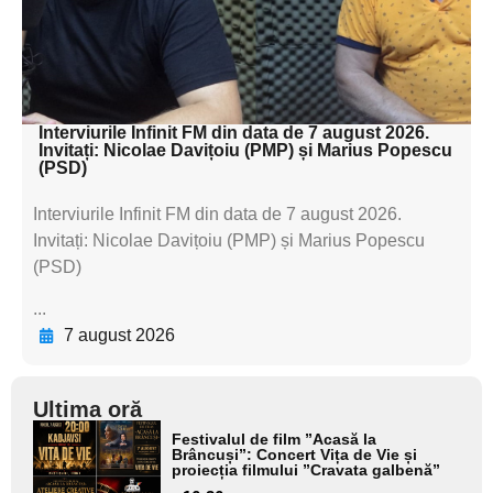
textul pentru
subtitluAdaugă aici
textul pentru subti
Interviurile Infinit FM din data de 7 august 2026.
Invitați: Nicolae Davițoiu (PMP) și Marius Popescu
(PSD)
Interviurile Infinit FM din data de 7 august 2026.
Invitați: Nicolae Davițoiu (PMP) și Marius Popescu
(PSD)
...
7 august 2026
Ultima oră
Adaugă
Festivalul de film ”Acasă la
aici textul
Brâncuși”: Concert Vița de Vie și
proiecția filmului ”Cravata galbenă”
pentru