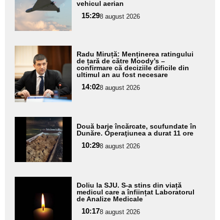
pentru
vehicul aerian
subtitlu
15:29
8 august 2026
Adaugă
Radu Miruță: Menținerea ratingului
aici textul
de țară de către Moody’s –
confirmare că deciziile dificile din
pentru
ultimul an au fost necesare
subtitlu
14:02
8 august 2026
Adaugă
Două barje încărcate, scufundate în
aici textul
Dunăre. Operaţiunea a durat 11 ore
pentru
10:29
8 august 2026
subtitlu
Adaugă
Doliu la SJU. S-a stins din viață
aici textul
medicul care a înființat Laboratorul
de Analize Medicale
pentru
10:17
8 august 2026
subtitlu