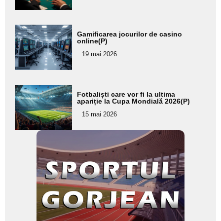
Adaugă
Gamificarea jocurilor de casino
aici textul
online(P)
pentru
19 mai 2026
subtitlu
Adaugă
Fotbaliști care vor fi la ultima
aici textul
apariție la Cupa Mondială 2026(P)
pentru
15 mai 2026
subtitlu