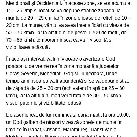
Meridionali și Occidentali. În aceste zone, se vor acumula
15 – 25 l/mp și local se va depune strat de zăpadă, la
munte de 20 – 25 cm, iar în zonele joase de relief, de 10 –
20 cm. La munte, vântul va avea intensificări cu viteze de
50 – 70 km/h, iar la altitudini de peste 1.700 de metri, de
70 – 85 km/h, temporar ninsoarea va fi viscolită și
vizibilitatea scăzută.
În același interval, va fi în vigoare o avertizare Cod
portocaliu de vreme rea în zona montană a județelor
Caraș-Severin, Mehedinți, Gorj și Hunedoara, unde
temporar ninsoarea va fi abundentă și se va depune strat
de zăpadă de 25 – 30 cm (echivalent în apă de 25 – 30
l/mp), iar la altitudini mari vor fi rafale de 80 – 90 km/h,
viscol puternic și vizibilitate redusă.
De asemenea, de luni dimineața până marți, la ora 10:00,
un Cod galben de ninsori vizează zonele de munte, în
timp ce în Banat, Crișana, Maramureș, Transilvania,
Moldova, nordul Olteniei și în nord-estul Munteniei, la