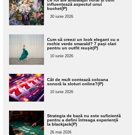
aici textul
influențează aspectul unui
buchet(P)
pentru
30 iunie 2026
subtitlu
Adaugă
Cum să creezi un look elegant cu o
aici textul
rochie verde smarald? 7 pași clari
pentru un outfit reușit(P)
pentru
10 iunie 2026
subtitlu
Adaugă
Cât de mult contează coloana
aici textul
sonoră la sloturi online?(P)
pentru
10 iunie 2026
subtitlu
Adaugă
Strategia de bază nu este suficientă
aici textul
pentru a defini întreaga experiență
la blackjack(P)
pentru
26 mai 2026
subtitlu