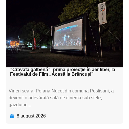
Adaugă aici textul pentru
subtitluAdaugă aici
textul pentru
subtitluAdaugă aici
textul pentru
subtitluAdaugă aici
textul pentru subti
”Cravata galbenă”- prima proiecție în aer liber, la
Festivalul de Film „Acasă la Brâncuși”
Vineri seara, Poiana Nucet din comuna Peștișani, a
devenit o adevărată sală de cinema sub stele,
găzduind...
8 august 2026