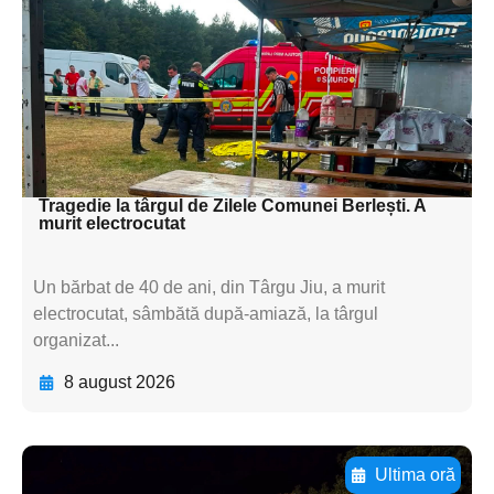
textul pentru
subtitluAdaugă aici
textul pentru
subtitluAdaugă aici
textul pentru subti
Tragedie la târgul de Zilele Comunei Berlești. A
murit electrocutat
Un bărbat de 40 de ani, din Târgu Jiu, a murit
electrocutat, sâmbătă după-amiază, la târgul
organizat...
8 august 2026
Ultima oră