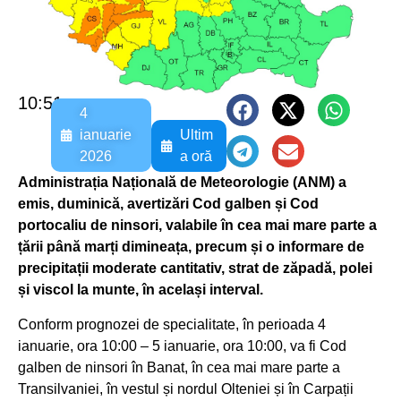
10:51
4
ianuarie
Ultim
2026
a oră
Administrația Națională de Meteorologie (ANM) a
emis, duminică, avertizări Cod galben și Cod
portocaliu de ninsori, valabile în cea mai mare parte a
țării până marți dimineața, precum și o informare de
precipitații moderate cantitativ, strat de zăpadă, polei
și viscol la munte, în același interval.
Conform prognozei de specialitate, în perioada 4
ianuarie, ora 10:00 – 5 ianuarie, ora 10:00, va fi Cod
galben de ninsori în Banat, în cea mai mare parte a
Transilvaniei, în vestul și nordul Olteniei și în Carpații