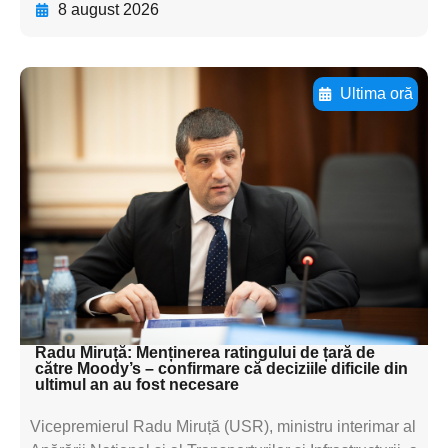
8 august 2026
Ultima oră
Adaugă aici textul pentru
subtitluAdaugă aici
textul pentru
subtitluAdaugă aici
textul pentru
subtitluAdaugă aici
textul pentru subti
Radu Miruță: Menținerea ratingului de țară de
către Moody’s – confirmare că deciziile dificile din
ultimul an au fost necesare
Vicepremierul Radu Miruță (USR), ministru interimar al