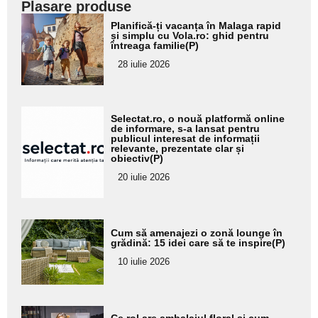
Plasare produse
Adaugă
Planifică-ți vacanța în Malaga rapid
aici textul
și simplu cu Vola.ro: ghid pentru
întreaga familie(P)
pentru
28 iulie 2026
subtitlu
Adaugă
Selectat.ro, o nouă platformă online
aici textul
de informare, s-a lansat pentru
publicul interesat de informații
pentru
relevante, prezentate clar și
obiectiv(P)
subtitlu
20 iulie 2026
Adaugă
Cum să amenajezi o zonă lounge în
aici textul
grădină: 15 idei care să te inspire(P)
pentru
10 iulie 2026
subtitlu
Adaugă
Ce rol are ambalajul floral și cum