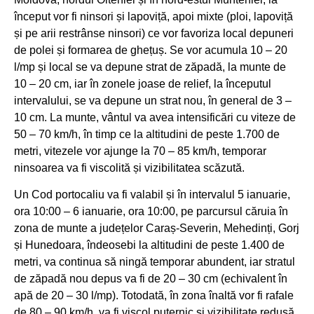
început vor fi ninsori și lapoviță, apoi mixte (ploi, lapoviță
și pe arii restrânse ninsori) ce vor favoriza local depuneri
de polei și formarea de ghețuș. Se vor acumula 10 – 20
l/mp și local se va depune strat de zăpadă, la munte de
10 – 20 cm, iar în zonele joase de relief, la începutul
intervalului, se va depune un strat nou, în general de 3 –
10 cm. La munte, vântul va avea intensificări cu viteze de
50 – 70 km/h, în timp ce la altitudini de peste 1.700 de
metri, vitezele vor ajunge la 70 – 85 km/h, temporar
ninsoarea va fi viscolită și vizibilitatea scăzută.
Un Cod portocaliu va fi valabil și în intervalul 5 ianuarie,
ora 10:00 – 6 ianuarie, ora 10:00, pe parcursul căruia în
zona de munte a județelor Caraș-Severin, Mehedinți, Gorj
și Hunedoara, îndeosebi la altitudini de peste 1.400 de
metri, va continua să ningă temporar abundent, iar stratul
de zăpadă nou depus va fi de 20 – 30 cm (echivalent în
apă de 20 – 30 l/mp). Totodată, în zona înaltă vor fi rafale
de 80 – 90 km/h, va fi viscol puternic și vizibilitate redusă.