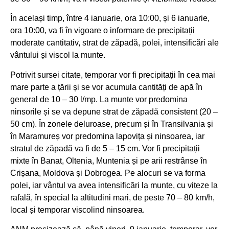
În același timp, între 4 ianuarie, ora 10:00, și 6 ianuarie,
ora 10:00, va fi în vigoare o informare de precipitații
moderate cantitativ, strat de zăpadă, polei, intensificări ale
vântului și viscol la munte.
Potrivit sursei citate, temporar vor fi precipitații în cea mai
mare parte a țării și se vor acumula cantități de apă în
general de 10 – 30 l/mp. La munte vor predomina
ninsorile și se va depune strat de zăpadă consistent (20 –
50 cm). În zonele deluroase, precum și în Transilvania și
în Maramureș vor predomina lapovița și ninsoarea, iar
stratul de zăpadă va fi de 5 – 15 cm. Vor fi precipitații
mixte în Banat, Oltenia, Muntenia și pe arii restrânse în
Crișana, Moldova și Dobrogea. Pe alocuri se va forma
polei, iar vântul va avea intensificări la munte, cu viteze la
rafală, în special la altitudini mari, de peste 70 – 80 km/h,
local și temporar viscolind ninsoarea.