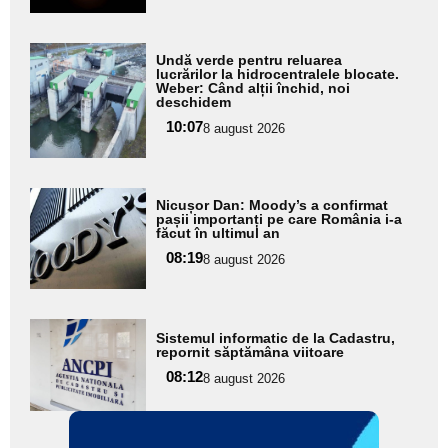
Adaugă
Undă verde pentru reluarea
aici textul
lucrărilor la hidrocentralele blocate.
Weber: Când alții închid, noi
pentru
deschidem
subtitlu
10:07
8 august 2026
Adaugă
Nicușor Dan: Moody’s a confirmat
aici textul
pașii importanți pe care România i-a
făcut în ultimul an
pentru
08:19
8 august 2026
subtitlu
Adaugă
Sistemul informatic de la Cadastru,
aici textul
repornit săptămâna viitoare
pentru
08:12
8 august 2026
subtitlu