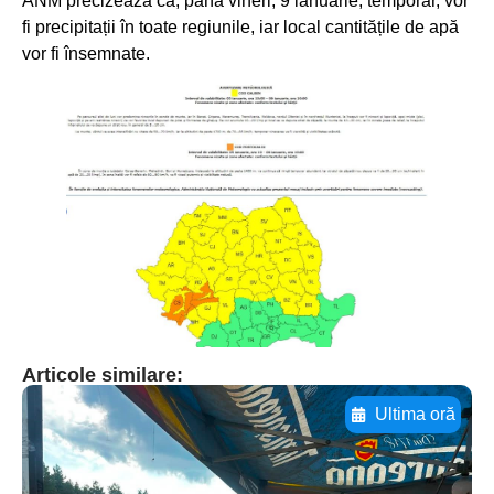
ANM precizează că, până vineri, 9 ianuarie, temporar, vor
fi precipitații în toate regiunile, iar local cantitățile de apă
vor fi însemnate.
Articole similare:
Ultima oră
Adaugă aici textul pentru
subtitluAdaugă aici