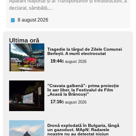
Apărării Național și al Transporturilor și Infrastructurii, a
declarat, sâmbătă,...
8 august 2026
Ultima oră
Adaugă
Tragedie la târgul de Zilele Comunei
aici textul
Berlești. A murit electrocutat
pentru
19:44
8 august 2026
subtitlu
Adaugă
”Cravata galbenă”- prima proiecție
aici textul
în aer liber, la Festivalul de Film
„Acasă la Brâncuși”
pentru
17:16
8 august 2026
subtitlu
Adaugă
Dronă explodată în Bulgaria, lângă
aici textul
un gazoduct. MApN: Radarele
noastre nu au detectat niciun