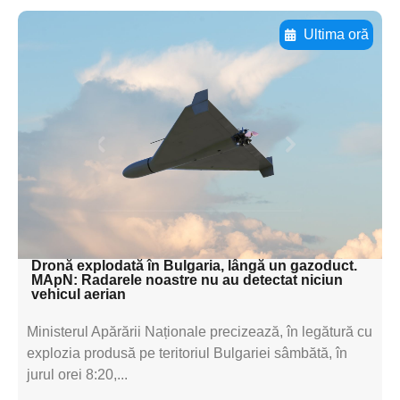
Ultima oră
Adaugă aici textul pentru
subtitluAdaugă aici
textul pentru
subtitluAdaugă aici
textul pentru
subtitluAdaugă aici
textul pentru subti
Dronă explodată în Bulgaria, lângă un gazoduct.
MApN: Radarele noastre nu au detectat niciun
vehicul aerian
Ministerul Apărării Naționale precizează, în legătură cu
explozia produsă pe teritoriul Bulgariei sâmbătă, în
jurul orei 8:20,...