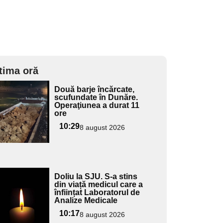
tima oră
Adaugă
Două barje încărcate,
ici textul
scufundate în Dunăre.
Operaţiunea a durat 11
pentru
ore
ubtitlu
10:29
8 august 2026
Adaugă
Doliu la SJU. S-a stins
ici textul
din viață medicul care a
înființat Laboratorul de
pentru
Analize Medicale
ubtitlu
10:17
8 august 2026