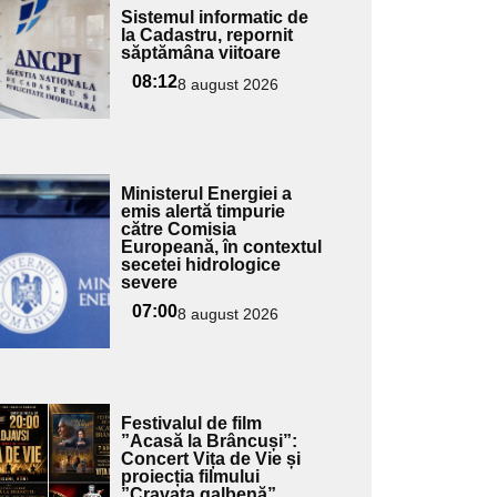
Adaugă
Sistemul informatic de
ici textul
la Cadastru, repornit
săptămâna viitoare
pentru
ubtitlu
08:12
8 august 2026
Adaugă
Ministerul Energiei a
ici textul
emis alertă timpurie
către Comisia
pentru
Europeană, în contextul
ubtitlu
secetei hidrologice
severe
07:00
8 august 2026
Adaugă
Festivalul de film
ici textul
”Acasă la Brâncuși”:
Concert Vița de Vie și
pentru
proiecția filmului
ubtitlu
”Cravata galbenă”