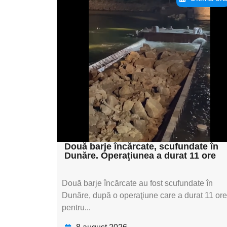
Adaugă aici textul
pentru
subtitluAdaugă aici
textul pentru
subtitluAdaugă aici
textul pentru
subtitluAdaugă aici
textul pentru subti
Două barje încărcate, scufundate în
Dunăre. Operaţiunea a durat 11 ore
Două barje încărcate au fost scufundate în
Dunăre, după o operaţiune care a durat 11 ore
pentru...