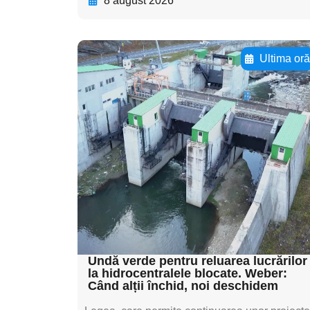
8 august 2026
Ultima or
Adaugă aici textul
pentru
subtitluAdaugă aici
textul pentru
subtitluAdaugă aici
textul pentru
subtitluAdaugă aici
textul pentru subti
Undă verde pentru reluarea lucrărilor
la hidrocentralele blocate. Weber:
Când alții închid, noi deschidem