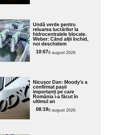
Adaugă
Undă verde pentru
ici textul
reluarea lucrărilor la
hidrocentralele blocate.
pentru
Weber: Când alții închid,
ubtitlu
noi deschidem
10:07
8 august 2026
Adaugă
Nicușor Dan: Moody’s a
ici textul
confirmat pașii
importanți pe care
pentru
România i-a făcut în
ubtitlu
ultimul an
08:19
8 august 2026