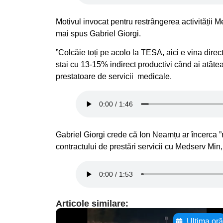
Motivul invocat pentru restrângerea activității M
mai spus Gabriel Giorgi.
”Colcăie toți pe acolo la TESA, aici e vina dire
stai cu 13-15% indirect productivi când ai atâtea
prestatoare de servicii medicale.
Gabriel Giorgi crede că Ion Neamțu ar încerca ”
contractului de prestări servicii cu Medserv Min, t
Articole similare:
Ultima or