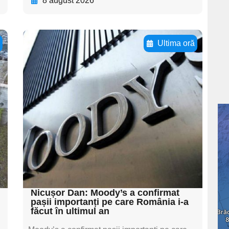
8 august 2026
ă
Ultima oră
Adaugă aici textul
pentru
subtitluAdaugă aici
textul pentru
subtitluAdaugă aici
textul pentru
subtitluAdaugă aici
textul pentru subti
Nicușor Dan: Moody’s a confirmat
pașii importanți pe care România i-a
făcut în ultimul an