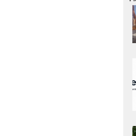
a
s
a
s