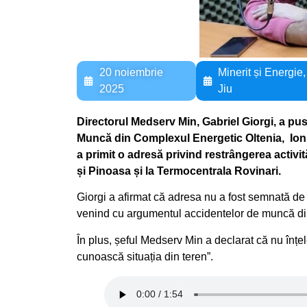
20 noiembrie
Minerit și Energie
2025
Jiu
Directorul Medserv Min, Gabriel Giorgi, a pus
Muncă din Complexul Energetic Oltenia, Ion N
a primit o adresă privind restrângerea activit
și Pinoasa și la Termocentrala Rovinari.
Giorgi a afirmat că adresa nu a fost semnată de n
venind cu argumentul accidentelor de muncă din
În plus, șeful Medserv Min a declarat că nu înțel
cunoască situația din teren”.