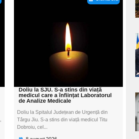
Adaugă aici textul
pentru
subtitluAdaugă aici
textul pentru
a
subtitluAdaugă aici
textul pentru
s
subtitluAdaugă aici
textul pentru subti
Doliu la SJU. S-a stins din viață
medicul care a înființat Laboratorul
de Analize Medicale
a
Doliu la Spitalul Județean de Urgență din
s
,
Târgu Jiu. S-a stins din viață medicul Titu
Dobroiu, cel...