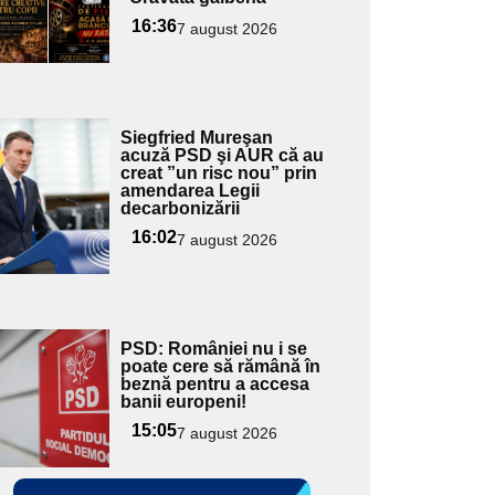
16:36
7 august 2026
Adaugă
Siegfried Mureşan
ici textul
acuză PSD şi AUR că au
creat ”un risc nou” prin
pentru
amendarea Legii
ubtitlu
decarbonizării
16:02
7 august 2026
Adaugă
PSD: României nu i se
ici textul
poate cere să rămână în
beznă pentru a accesa
pentru
banii europeni!
ubtitlu
15:05
7 august 2026