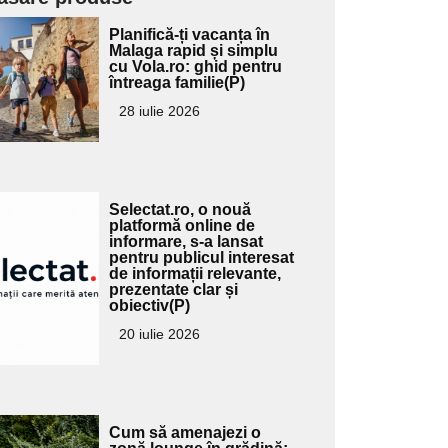
Adaugă
Planifică-ți vacanța în
ici textul
Malaga rapid și simplu
cu Vola.ro: ghid pentru
pentru
întreaga familie(P)
ubtitlu
28 iulie 2026
Adaugă
Selectat.ro, o nouă
ici textul
platformă online de
informare, s-a lansat
pentru
pentru publicul interesat
ubtitlu
de informații relevante,
prezentate clar și
obiectiv(P)
20 iulie 2026
Adaugă
Cum să amenajezi o