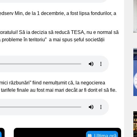
a
edserv Min, de la 1 decembrie, a fost lipsa fondurilor, a
s
ctoratului! Să ia decizia să reducă TESA, nu e normal să
 probleme în teritoriu” a mai spus șeful societății
a
s
mici răzbunări” fiind nemulțumit că, la negocierea
arifele finale au fost mai mari decât ar fi dorit el să fie.
a
s
ă
Ultima oră