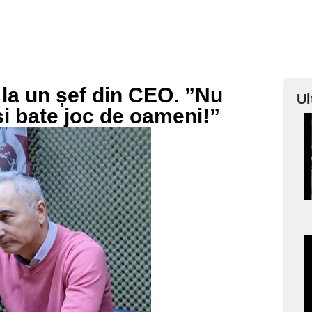
 la un șef din CEO. ”Nu
Ul
își bate joc de oameni!”
a
s
a
s