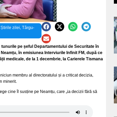
a
,
Știrile zilei
,
Târgu-
s
 tunurile pe șeful Departamentului de Securitate în
eamțu, în emisiunea Interviurile Infinit FM, după ce
ății medicale, de la 1 decembrie, la Carierele Tismana
a
iciun membru al directoratului și a criticat decizia,
 minerit.
s
ege cine îl susține pe Neamțu, care „ia decizii fără să