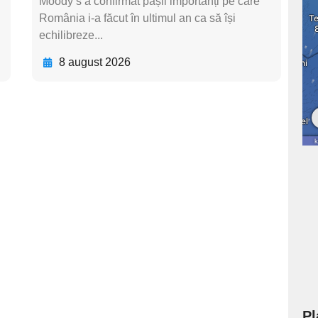
Moody’s a confirmat pașii importanți pe care
România i-a făcut în ultimul an ca să își
echilibreze...
8 august 2026
Pl