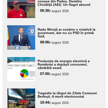
aici textul
conace din Padeș. Dumitru
Chisăliță (AEI): Un flagel absurd
pentru
09:38
9 august 2026
subtitlu
Adaugă
Radu Miruţă ar susţine o rotativă la
aici textul
guvernare, dar nu cu PSD în primă
fază
pentru
08:06
9 august 2026
subtitlu
Adaugă
Producţia de energie electrică a
aici textul
României a depăşit consumul,
sâmbătă seară
pentru
07:00
9 august 2026
subtitlu
Adaugă
Tragedie la târgul de Zilele Comunei
aici textul
Berlești. A murit electrocutat
pentru
19:44
8 august 2026
subtitlu