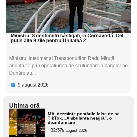
textul pentru
subtitluAdaugă aici
textul pentru subti
Ministru: 8 centimetri câștigați, la Cernavodă. Cel
puțin alte 9 zile pentru Unitatea 2
Ministrul interimar al Transporturilor, Radu Miruță,
anunță că prin operațiunea de scufundare a barjelor pe
Dunăre au...
9 august 2026
Ultima oră
Adaugă
MAI dezminte postările false de pe
aici textul
TikTok. „Ambulanța neagră”, o
dezinformare
pentru
12:37
9 august 2026
subtitlu