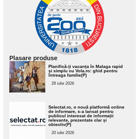
Plasare produse
Adaugă
Planifică-ți vacanța în Malaga rapid
aici textul
și simplu cu Vola.ro: ghid pentru
întreaga familie(P)
pentru
28 iulie 2026
subtitlu
Adaugă
Selectat.ro, o nouă platformă online
aici textul
de informare, s-a lansat pentru
publicul interesat de informații
pentru
relevante, prezentate clar și
obiectiv(P)
subtitlu
20 iulie 2026