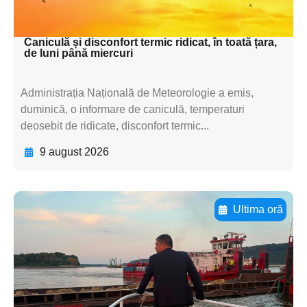
textul pentru subti
Caniculă și disconfort termic ridicat, în toată țara,
de luni până miercuri
Administrația Națională de Meteorologie a emis,
duminică, o informare de caniculă, temperaturi
deosebit de ridicate, disconfort termic...
9 august 2026
Ultima oră
Adaugă aici textul pentru
subtitluAdaugă aici
textul pentru
subtitluAdaugă aici