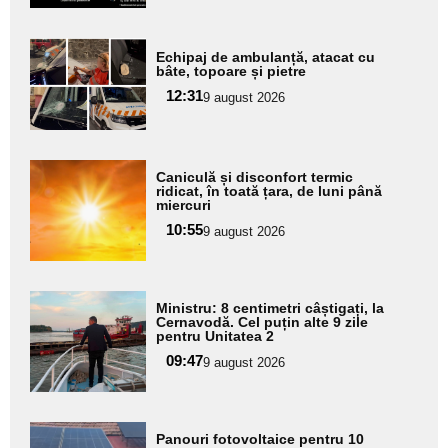
Adaugă
Echipaj de ambulanță, atacat cu
aici textul
bâte, topoare și pietre
pentru
12:31
9 august 2026
subtitlu
Adaugă
Caniculă și disconfort termic
aici textul
ridicat, în toată țara, de luni până
miercuri
pentru
10:55
9 august 2026
subtitlu
Adaugă
Ministru: 8 centimetri câștigați, la
aici textul
Cernavodă. Cel puțin alte 9 zile
pentru Unitatea 2
pentru
09:47
9 august 2026
subtitlu
Adaugă
Panouri fotovoltaice pentru 10