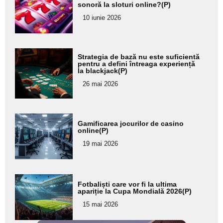
aici textul
sonoră la sloturi online?(P)
pentru
10 iunie 2026
subtitlu
Adaugă
Strategia de bază nu este suficientă
aici textul
pentru a defini întreaga experiență
la blackjack(P)
pentru
26 mai 2026
subtitlu
Adaugă
Gamificarea jocurilor de casino
aici textul
online(P)
pentru
19 mai 2026
subtitlu
Adaugă
Fotbaliști care vor fi la ultima
aici textul
apariție la Cupa Mondială 2026(P)
pentru
15 mai 2026
subtitlu