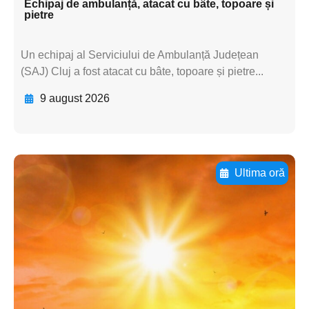
Echipaj de ambulanță, atacat cu bâte, topoare și
pietre
Un echipaj al Serviciului de Ambulanță Județean
(SAJ) Cluj a fost atacat cu bâte, topoare și pietre...
9 august 2026
Ultima oră
Adaugă aici textul pentru
subtitluAdaugă aici
textul pentru
subtitluAdaugă aici
textul pentru
subtitluAdaugă aici