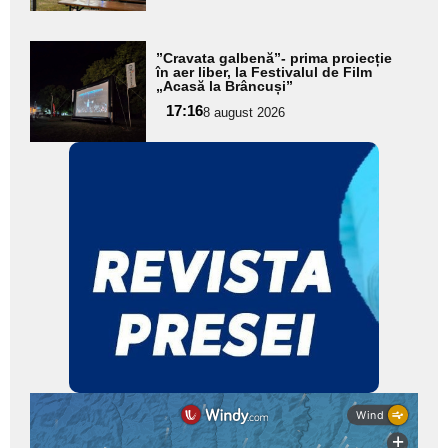
Adaugă
”Cravata galbenă”- prima proiecție
aici textul
în aer liber, la Festivalul de Film
„Acasă la Brâncuși”
pentru
17:16
8 august 2026
subtitlu