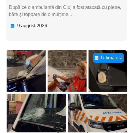
După ce o ambulanță din Cluj a fost atacată cu pietre,
bâte și topoare de o mulțime...
9 august 2026
Ultima oră
Adaugă aici textul pentru
subtitluAdaugă aici
textul pentru
subtitluAdaugă aici
textul pentru
subtitluAdaugă aici
textul pentru subti