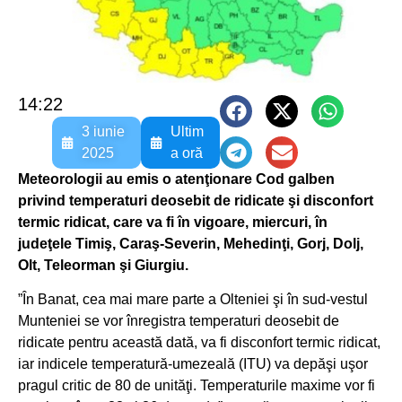
14:22
3 iunie
Ultim
2025
a oră
Meteorologii au emis o atenţionare Cod galben
privind temperaturi deosebit de ridicate şi disconfort
termic ridicat, care va fi în vigoare, miercuri, în
judeţele Timiş, Caraş-Severin, Mehedinţi, Gorj, Dolj,
Olt, Teleorman şi Giurgiu.
”În Banat, cea mai mare parte a Olteniei şi în sud-vestul
Munteniei se vor înregistra temperaturi deosebit de
ridicate pentru această dată, va fi disconfort termic ridicat,
iar indicele temperatură-umezeală (ITU) va depăşi uşor
pragul critic de 80 de unităţi. Temperaturile maxime vor fi