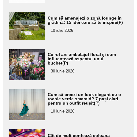
Adaugă
Cum să amenajezi o zonă lounge în
aici textul
grădină: 15 idei care să te inspire(P)
pentru
10 iulie 2026
subtitlu
Adaugă
Ce rol are ambalajul floral și cum
aici textul
influențează aspectul unui
buchet(P)
pentru
30 iunie 2026
subtitlu
Adaugă
Cum să creezi un look elegant cu o
aici textul
rochie verde smarald? 7 pași clari
pentru un outfit reușit(P)
pentru
10 iunie 2026
subtitlu
Adaugă
Cât de mult contează coloana