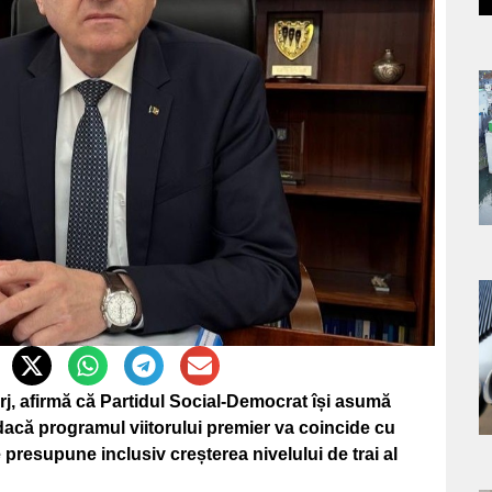
a
s
a
s
j, afirmă că Partidul Social-Democrat își asumă
că programul viitorului premier va coincide cu
presupune inclusiv creșterea nivelului de trai al