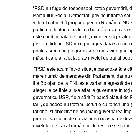
“PSD nu fuge de responsabilitatea guvernării, d
Partidului Social-Democrat, privind intrarea sa
viitorul cabinet îl propune pentru România. NU s
partid din teritoriu, astfel că hotărârea va avea
este condiționată de funcții, ministere și privile
pe care liderii PSD nu o pot agrea fără să știe c
poate asuma un program care contravine principi
măsuri care ar afecta grav nivelul de trai al po
”PSD este acum într-o situație paradoxală: a câș
mare număr de mandate din Parlament, dar nu est
Ilie Bolojan de la PNL este varianta agreată d
alegerile pe linie și s-a aflat la guvernare în toți
guvernat cu USR, fie a sărit în barcă alături d
țării, de aceea nu tratăm lucrurile cu ranchiună
rațional și obiectiv: ne asumăm guvernarea împ
premier va coincide cu viziunea noastră de dez
nivelului de trai al românilor. În rest, ce se spu