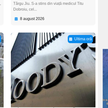
,
Târgu Jiu. S-a stins din viață medicul Titu
Dobroiu, cel...
8 august 2026
ă
Ultima oră
Adaugă aici textul
pentru
subtitluAdaugă aici
textul pentru
subtitluAdaugă aici
textul pentru
subtitluAdaugă aici
textul pentru subti