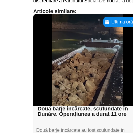
discreditare a Partidului Social-Democrat” a de
Articole similare:
Ultima or
Adaugă aici textul
pentru
subtitluAdaugă aici
textul pentru
subtitluAdaugă aici
textul pentru
subtitluAdaugă aici
textul pentru subti
Două barje încărcate, scufundate în
Dunăre. Operaţiunea a durat 11 ore
Două barje încărcate au fost scufundate în