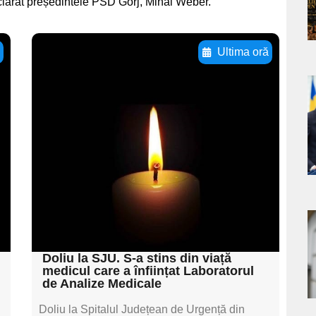
clarat președintele PSD Gorj, Mihai Weber.
ă
Ultima oră
Adaugă aici textul
pentru
a
subtitluAdaugă aici
s
textul pentru
subtitluAdaugă aici
textul pentru
subtitluAdaugă aici
textul pentru subti
a
Doliu la SJU. S-a stins din viață
s
medicul care a înființat Laboratorul
de Analize Medicale
Doliu la Spitalul Județean de Urgență din