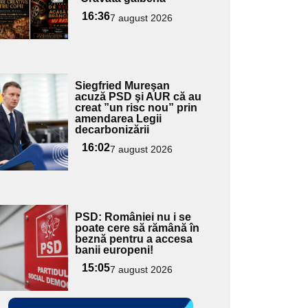
16:36
7 august 2026
Adaugă
Siegfried Mureşan
ici textul
acuză PSD şi AUR că au
creat ”un risc nou” prin
pentru
amendarea Legii
ubtitlu
decarbonizării
16:02
7 august 2026
Adaugă
PSD: României nu i se
ici textul
poate cere să rămână în
beznă pentru a accesa
pentru
banii europeni!
ubtitlu
15:05
7 august 2026