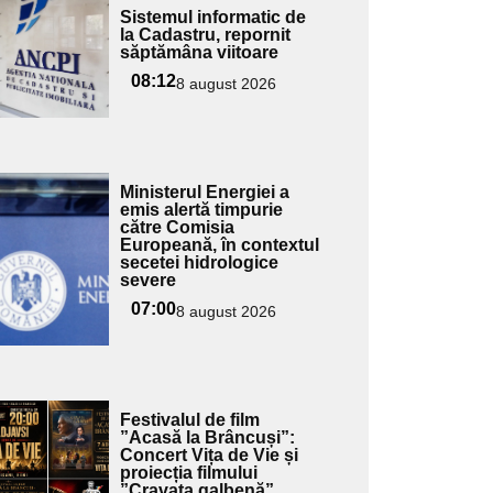
Adaugă
Sistemul informatic de
ici textul
la Cadastru, repornit
săptămâna viitoare
pentru
ubtitlu
08:12
8 august 2026
Adaugă
Ministerul Energiei a
ici textul
emis alertă timpurie
către Comisia
pentru
Europeană, în contextul
ubtitlu
secetei hidrologice
severe
07:00
8 august 2026
Adaugă
Festivalul de film
ici textul
”Acasă la Brâncuși”:
Concert Vița de Vie și
pentru
proiecția filmului
ubtitlu
”Cravata galbenă”