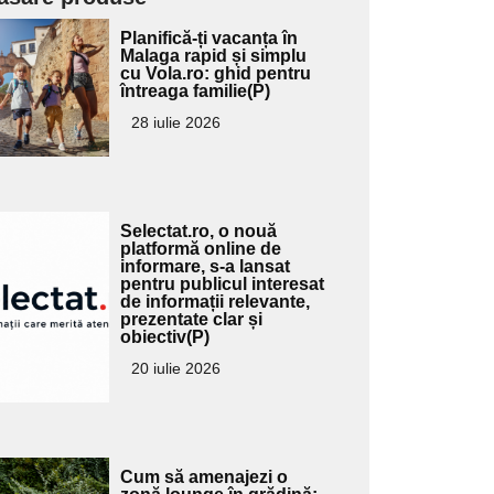
Adaugă
Planifică-ți vacanța în
ici textul
Malaga rapid și simplu
cu Vola.ro: ghid pentru
pentru
întreaga familie(P)
ubtitlu
28 iulie 2026
Adaugă
Selectat.ro, o nouă
ici textul
platformă online de
informare, s-a lansat
pentru
pentru publicul interesat
ubtitlu
de informații relevante,
prezentate clar și
obiectiv(P)
20 iulie 2026
Adaugă
Cum să amenajezi o