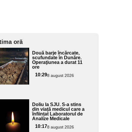
tima oră
Adaugă
Două barje încărcate,
ici textul
scufundate în Dunăre.
Operaţiunea a durat 11
pentru
ore
ubtitlu
10:29
8 august 2026
Adaugă
Doliu la SJU. S-a stins
ici textul
din viață medicul care a
înființat Laboratorul de
pentru
Analize Medicale
ubtitlu
10:17
8 august 2026