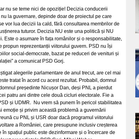
a
ar nu se teme nici de opoziție! Decizia conducerii
u nu la guvernare, depinde doar de proiectul pe care
s
e vor lua decizii la cald, fără consultarea membrilor de
 susținerea tuturor. Decizia NU este una politică și NU
gii. Este o asumare în fața românilor și o responsabilitate,
e propun reprezentanții viitorului guvern. PSD nu își
ilor social-democrate, bazat pe reduceri de venituri și
a
pulației” a comunicat PSD Gorj.
s
tigat alegerile parlamentare de anul trecut, are cel mai
e tratat în acord cu acest rezultat. Probabil, domnul
e domnul președinte Nicușor Dan, deși PNL a pierdut
 cei patru ani dintre cele două cicluri electorale. Fie a
e PSD și UDMR. Nu vrem să punem în pericol stabilitatea
 și emoție și privim această problemă a guvernării
reună cu PNL și USR doar dacă programul viitorului
a
voltare a României, care presupune inclusiv creșterea
ne în spațiul public este dezinformare și o încercare de
s