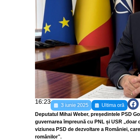
16:23
3 iunie 2025
Ultima oră
Deputatul Mihai Weber, președintele PSD Gor
guvernarea împreună cu PNL și USR „doar da
viziunea PSD de dezvoltare a României, care 
românilor”.