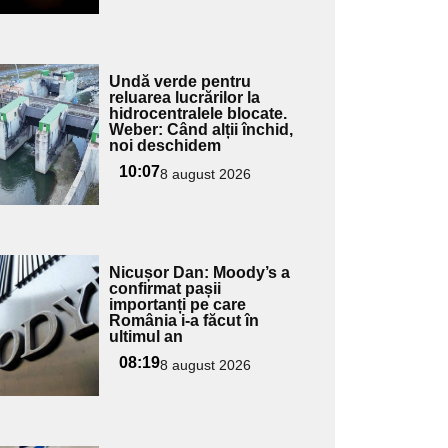
Adaugă
Undă verde pentru
ici textul
reluarea lucrărilor la
hidrocentralele blocate.
pentru
Weber: Când alții închid,
ubtitlu
noi deschidem
10:07
8 august 2026
Adaugă
Nicușor Dan: Moody’s a
ici textul
confirmat pașii
importanți pe care
pentru
România i-a făcut în
ubtitlu
ultimul an
08:19
8 august 2026