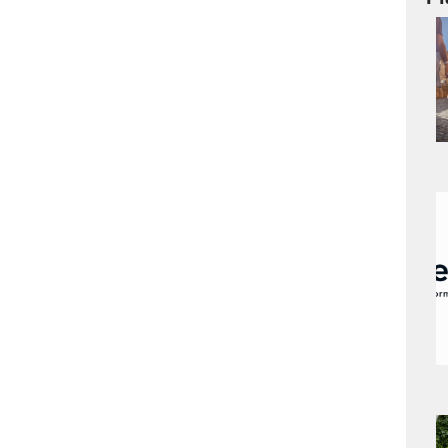
a
s
a
s