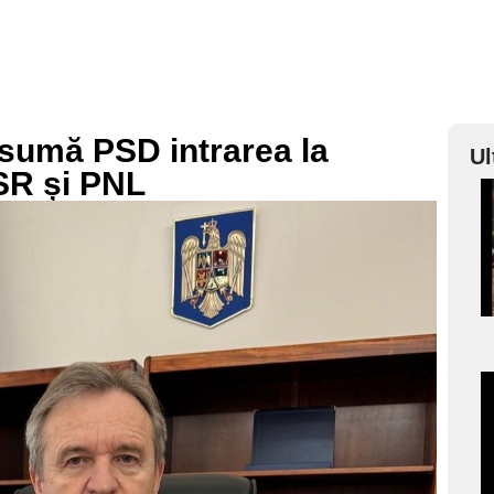
 asumă PSD intrarea la
Ul
USR și PNL
a
s
a
s