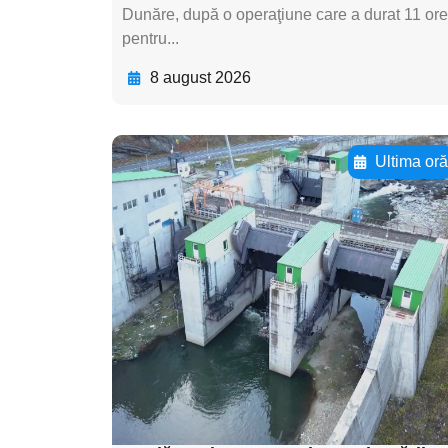
Dunăre, după o operaţiune care a durat 11 ore
pentru...
8 august 2026
Ultima or
Adaugă aici textul
pentru
subtitluAdaugă aici
textul pentru
subtitluAdaugă aici
textul pentru
subtitluAdaugă aici
textul pentru subti