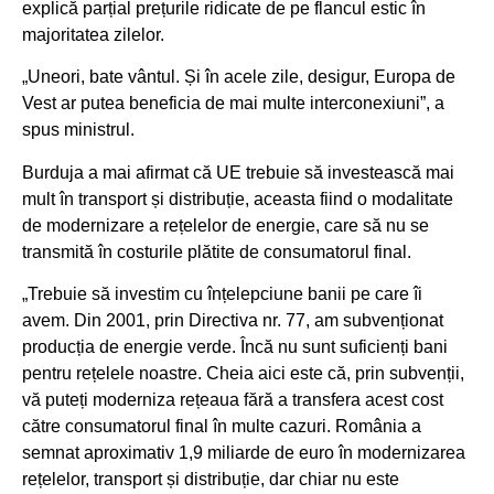
explică parțial prețurile ridicate de pe flancul estic în
majoritatea zilelor.
„Uneori, bate vântul. Și în acele zile, desigur, Europa de
Vest ar putea beneficia de mai multe interconexiuni”, a
spus ministrul.
Burduja a mai afirmat că UE trebuie să investească mai
mult în transport și distribuție, aceasta fiind o modalitate
de modernizare a rețelelor de energie, care să nu se
transmită în costurile plătite de consumatorul final.
„Trebuie să investim cu înțelepciune banii pe care îi
avem. Din 2001, prin Directiva nr. 77, am subvenționat
producția de energie verde. Încă nu sunt suficienți bani
pentru rețelele noastre. Cheia aici este că, prin subvenții,
vă puteți moderniza rețeaua fără a transfera acest cost
către consumatorul final în multe cazuri. România a
semnat aproximativ 1,9 miliarde de euro în modernizarea
rețelelor, transport și distribuție, dar chiar nu este