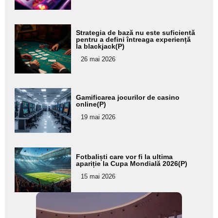
subtitlu
Adaugă
Strategia de bază nu este suficientă
aici textul
pentru a defini întreaga experiență
la blackjack(P)
pentru
26 mai 2026
subtitlu
Adaugă
Gamificarea jocurilor de casino
aici textul
online(P)
pentru
19 mai 2026
subtitlu
Adaugă
Fotbaliști care vor fi la ultima
aici textul
apariție la Cupa Mondială 2026(P)
pentru
15 mai 2026
subtitlu