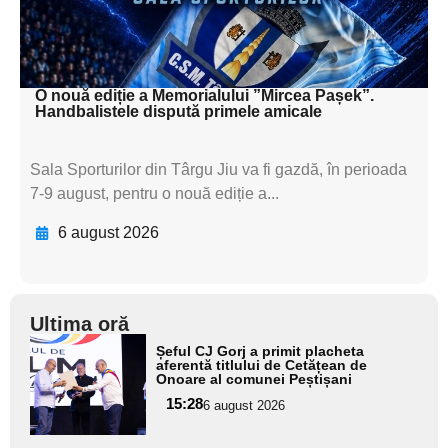
subtitluAdaugă aici
textul pentru subti
O nouă ediție a Memorialului ”Mircea Pașek”.
Handbalistele dispută primele amicale
Sala Sporturilor din Târgu Jiu va fi gazdă, în perioada
7-9 august, pentru o nouă ediție a...
6 august 2026
Ultima oră
Adaugă
Șeful CJ Gorj a primit placheta
aici textul
aferentă titlului de Cetățean de
Onoare al comunei Peștișani
pentru
15:28
6 august 2026
subtitlu