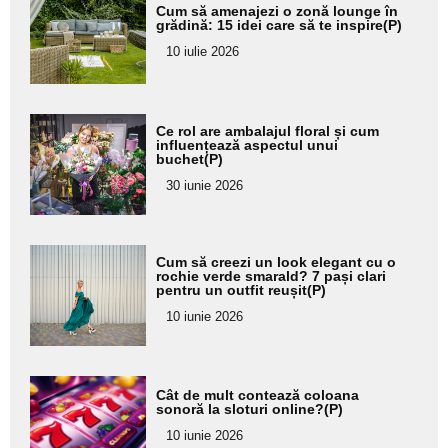
Adaugă
Cum să amenajezi o zonă lounge în
aici textul
grădină: 15 idei care să te inspire(P)
pentru
10 iulie 2026
subtitlu
Adaugă
Ce rol are ambalajul floral și cum
aici textul
influențează aspectul unui
buchet(P)
pentru
30 iunie 2026
subtitlu
Adaugă
Cum să creezi un look elegant cu o
aici textul
rochie verde smarald? 7 pași clari
pentru un outfit reușit(P)
pentru
10 iunie 2026
subtitlu
Adaugă
Cât de mult contează coloana
aici textul
sonoră la sloturi online?(P)
pentru
10 iunie 2026