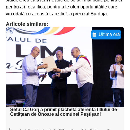
pentru a-i recalifica, pentru a le oferi oportunitățile care
vin odată cu această tranziție”, a precizat Burduja.
Articole similare:
Ultima oră
Adaugă aici textul pentru
subtitluAdaugă aici
textul pentru
subtitluAdaugă aici
textul pentru
subtitluAdaugă aici
textul pentru subti
Șeful CJ Gorj a primit placheta aferentă titlului de
Cetățean de Onoare al comunei Peștișani