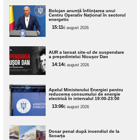
Adaugă
Bolojan anunță înființarea unui
aici textul
Centru Operativ Național în sectorul
energetic
pentru
15:11
6 august 2026
subtitlu
Adaugă
AUR a lansat site-ul de suspendare
aici textul
a preşedintelui Nicuşor Dan
pentru
14:14
6 august 2026
subtitlu
Adaugă
Apelul Ministerului Energiei pentru
aici textul
reducerea consumului de energie
electrică în intervalul 19:00-23:00
pentru
13:06
6 august 2026
subtitlu
Adaugă
Dosar penal după incendiul de la
aici textul
Scoarța