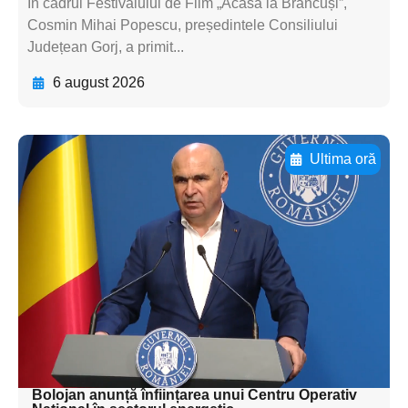
În cadrul Festivalului de Film „Acasă la Brâncuși”,
Cosmin Mihai Popescu, președintele Consiliului
Județean Gorj, a primit...
6 august 2026
Ultima oră
Adaugă aici textul pentru
subtitluAdaugă aici
textul pentru
subtitluAdaugă aici
textul pentru
subtitluAdaugă aici
textul pentru subti
Bolojan anunță înființarea unui Centru Operativ