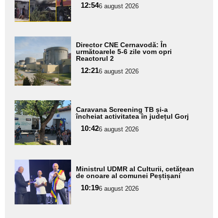
pentru
12:54
6 august 2026
subtitlu
Adaugă
Director CNE Cernavodă: În
aici textul
următoarele 5-6 zile vom opri
Reactorul 2
pentru
12:21
6 august 2026
subtitlu
Adaugă
Caravana Screening TB și-a
aici textul
încheiat activitatea în județul Gorj
pentru
10:42
6 august 2026
subtitlu
Adaugă
Ministrul UDMR al Culturii, cetățean
aici textul
de onoare al comunei Peștișani
pentru
10:19
6 august 2026
subtitlu