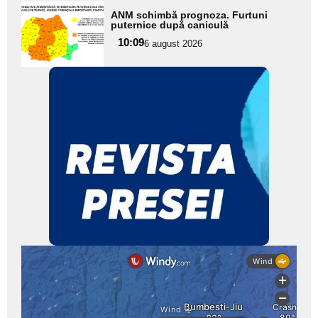
Adaugă
ANM schimbă prognoza. Furtuni
aici textul
puternice după caniculă
pentru
10:09
6 august 2026
subtitlu