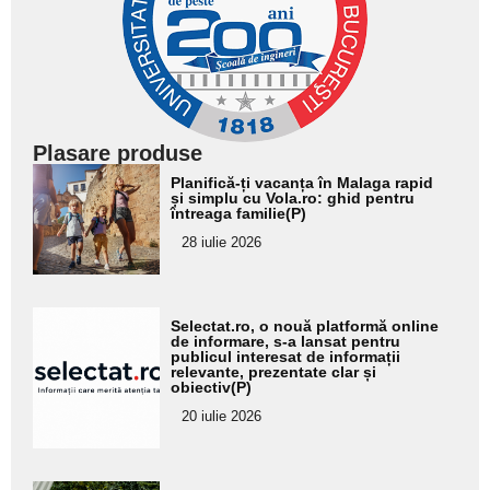
Plasare produse
Adaugă
Planifică-ți vacanța în Malaga rapid
aici textul
și simplu cu Vola.ro: ghid pentru
întreaga familie(P)
pentru
28 iulie 2026
subtitlu
Adaugă
Selectat.ro, o nouă platformă online
aici textul
de informare, s-a lansat pentru
publicul interesat de informații
pentru
relevante, prezentate clar și
obiectiv(P)
subtitlu
20 iulie 2026