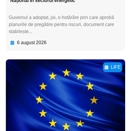
Național în sectorul energetic
Guvernul a adoptat, joi, o hotărâre prin care aprobă
planurile de pregătire pentru riscuri, document care
stabilește...
6 august 2026
LIFE
Adaugă aici textul pentru
subtitluAdaugă aici
textul pentru
subtitluAdaugă aici
textul pentru
subtitluAdaugă aici