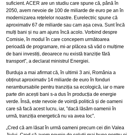
suficient. ACER are un studiu care spune că, până în
2050, avem nevoie de 100 de miliarde de euro pe an în
modernizarea rețelelor noastre. Eurelectric spune că
aproximativ 67 de miliarde sau cam așa ceva. Sunt încă
mulți bani și nu am ajuns încă acolo. Vorbind despre
Comisie, în modul în care concepem următoarea
perioadă de programare, mi-ar plăcea să văd o mulțime
de bani investiți, deoarece nu există tranziție fără
transport”, a declarat ministrul Energiei.
Burduja a mai afirmat că, în ultimii 3 ani, România a
obținut aproximativ 14 miliarde de euro în fonduri
nerambursabile pentru tranziția sa ecologică, iar o mare
parte din acești bani s-a dus în producția de energie
verde. Însă, este nevoie de voință politică și de oameni
care să facă acest lucru, iar, ”dacă lăsăm oamenii în
urmă, tranziția energetică nu va avea loc”.
„Cred că am lăsat în urmă oameni precum cei din Valea
Jiului. Cred că avem nevoie de soluții mai bune pentru ei,