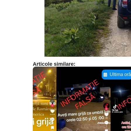
Articole similare:
Ultima or
Adaugă aici textul
pentru
subtitluAdaugă aici
textul pentru
subtitluAdaugă aici