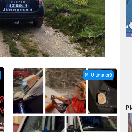
ă
Ultima oră
Adaugă aici textul
pentru
subtitluAdaugă aici
Pl
textul pentru
subtitluAdaugă aici
a