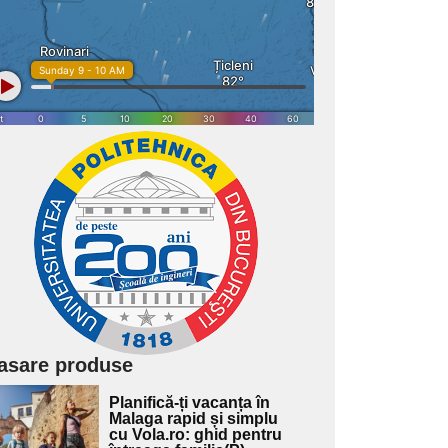
asare produse
Adaugă
Planifică-ți vacanța în
ici textul
Malaga rapid și simplu
cu Vola.ro: ghid pentru
pentru