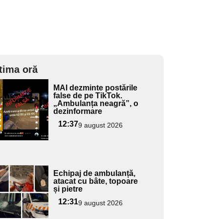
tima oră
Adaugă
MAI dezminte postările
ici textul
false de pe TikTok.
„Ambulanța neagră”, o
pentru
dezinformare
ubtitlu
12:37
9 august 2026
Adaugă
Echipaj de ambulanță,
ici textul
atacat cu bâte, topoare
și pietre
pentru
ubtitlu
12:31
9 august 2026