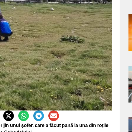
a
s
a
s
jin unui șofer, care a făcut pană la una din roțile
a