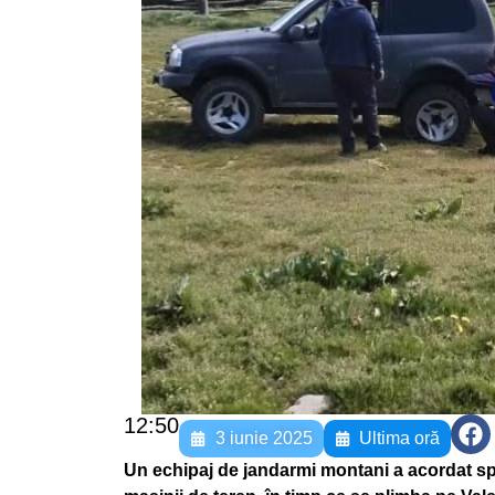
12:50
3 iunie 2025
Ultima oră
Un echipaj de jandarmi montani a acordat spri