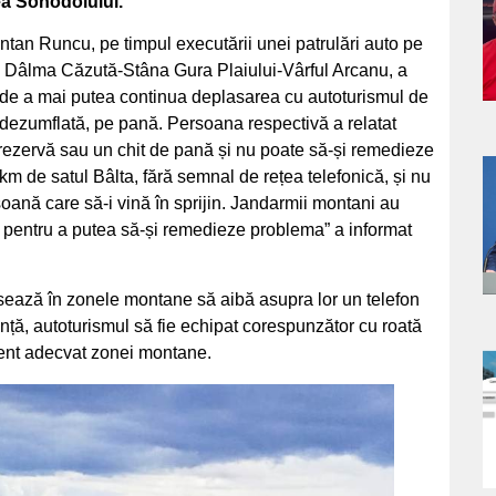
ea Sohodolului.
s
ntan Runcu, pe timpul executării unei patrulări auto pe
 Dâlma Căzută-Stâna Gura Plaiului-Vârful Arcanu, a
a de a mai putea continua deplasarea cu autoturismul de
a dezumflată, pe pană. Persoana respectivă a relatat
 rezervă sau un chit de pană și nu poate să-și remedieze
m de satul Bâlta, fără semnal de rețea telefonică, și nu
a
soană care să-i vină în sprijin. Jandarmii montani au
ta pentru a putea să-și remedieze problema” a informat
s
sează în zonele montane să aibă asupra lor un telefon
ență, autoturismul să fie echipat corespunzător cu roată
ment adecvat zonei montane.
a
s