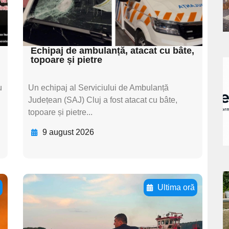
textul pentru
s
subtitluAdaugă aici
textul pentru subti
Echipaj de ambulanță, atacat cu bâte,
topoare și pietre
a
u
Un echipaj al Serviciului de Ambulanță
s
Județean (SAJ) Cluj a fost atacat cu bâte,
topoare și pietre...
9 august 2026
a
ă
Ultima oră
Adaugă aici textul
s
pentru