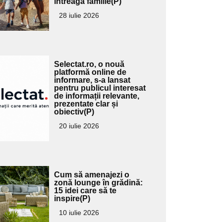
întreaga familie(P)
ubtitlu
28 iulie 2026
Adaugă
Selectat.ro, o nouă
ici textul
platformă online de
informare, s-a lansat
pentru
pentru publicul interesat
ubtitlu
de informații relevante,
prezentate clar și
obiectiv(P)
20 iulie 2026
Adaugă
Cum să amenajezi o
ici textul
zonă lounge în grădină:
15 idei care să te
pentru
inspire(P)
ubtitlu
10 iulie 2026