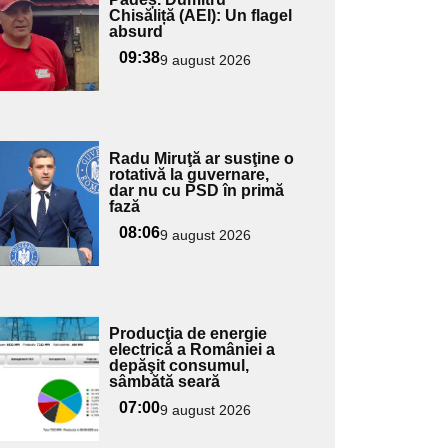
pentru
Chisăliță (AEI): Un flagel
ubtitlu
absurd
09:38
9 august 2026
Adaugă
Radu Miruţă ar susţine o
ici textul
rotativă la guvernare,
dar nu cu PSD în primă
pentru
fază
ubtitlu
08:06
9 august 2026
Adaugă
Producţia de energie
ici textul
electrică a României a
depăşit consumul,
pentru
sâmbătă seară
ubtitlu
07:00
9 august 2026