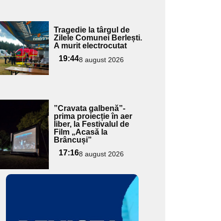
Adaugă
Tragedie la târgul de
ici textul
Zilele Comunei Berlești.
A murit electrocutat
pentru
ubtitlu
19:44
8 august 2026
Adaugă
”Cravata galbenă”-
ici textul
prima proiecție în aer
liber, la Festivalul de
pentru
Film „Acasă la
ubtitlu
Brâncuși”
17:16
8 august 2026