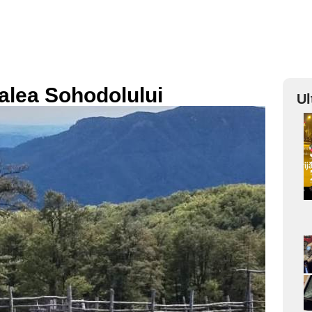
Valea Sohodolului
Ul
a
s
a
s