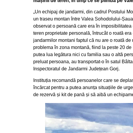
mașinii de teren, în timp ce se plimba pe Val
„Un echipaj de jandarmi, din cadrul Postului Mo
un traseu montan între Valea Sohodolului-Șaua
observat o persoană care era în imposibilitate
teren proprietate personală, întrucât o roată er
jandarmilor montani faptul că nu are o roată de
problema în zona montană, fiind la peste 20 de k
putea lua legătura nici cu familia sau o altă per
preluat persoana, au transportat-o în satul Bâl
Inspectoratul de Jandarmi Județean Gorj.
Instituția recomandă persoanelor care se depla
încărcat pentru a putea anunța situațiile de urg
de rezervă și kit de pană și să aibă un echipa