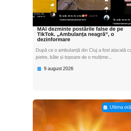
textul pentru
subtitluAdaugă aici
textul pentru subti
MAI dezminte postările false de pe
TikTok. „Ambulanța neagră”, o
dezinformare
După ce o ambulanță din Cluj a fost atacată c
pietre, bâte și topoare de o mulțime...
9 august 2026
Ultima or
Adaugă aici textul
pentru