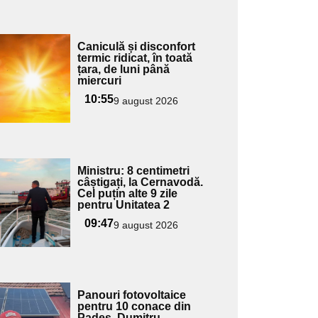
Adaugă
Caniculă și disconfort
ici textul
termic ridicat, în toată
țara, de luni până
pentru
miercuri
ubtitlu
10:55
9 august 2026
Adaugă
Ministru: 8 centimetri
ici textul
câștigați, la Cernavodă.
Cel puțin alte 9 zile
pentru
pentru Unitatea 2
ubtitlu
09:47
9 august 2026
Adaugă
Panouri fotovoltaice
ici textul
pentru 10 conace din
Padeș. Dumitru