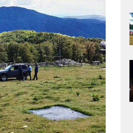
a
s
a
s