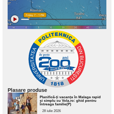
Plasare produse
Adaugă
Planifică-ți vacanța în Malaga rapid
aici textul
și simplu cu Vola.ro: ghid pentru
întreaga familie(P)
pentru
28 iulie 2026
subtitlu