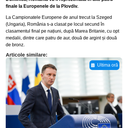
finale la Europenele de la Plovdiv.
La Campionatele Europene de anul trecut la Szeged
(Ungaria), România s-a clasat pe locul secund în
clasamentul final pe națiuni, după Marea Britanie, cu opt
medalii, dintre care patru de aur, două de argint și două
de bronz.
Articole similare:
Ultima oră
Adaugă aici textul pentru
subtitluAdaugă aici
textul pentru
subtitluAdaugă aici
textul pentru
subtitluAdaugă aici