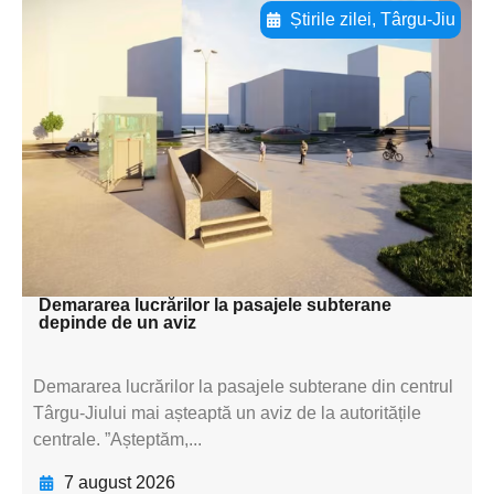
Știrile zilei
,
Târgu-Jiu
Adaugă aici textul pentru
subtitluAdaugă aici
textul pentru
subtitluAdaugă aici
textul pentru
subtitluAdaugă aici
textul pentru subti
Demararea lucrărilor la pasajele subterane
depinde de un aviz
Demararea lucrărilor la pasajele subterane din centrul
Târgu-Jiului mai așteaptă un aviz de la autoritățile
centrale. ”Așteptăm,...
7 august 2026