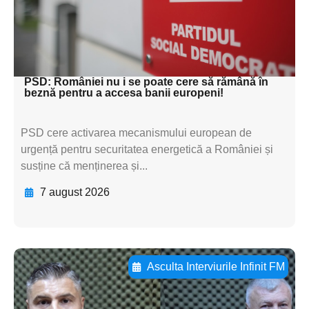
textul pentru
subtitluAdaugă aici
textul pentru subti
PSD: României nu i se poate cere să rămână în
beznă pentru a accesa banii europeni!
PSD cere activarea mecanismului european de
urgență pentru securitatea energetică a României și
susține că menținerea și...
7 august 2026
Asculta Interviurile Infinit FM
Adaugă aici textul pentru