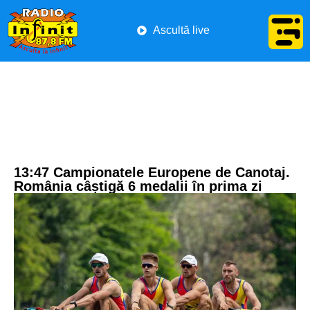
Ascultă live
13:47 Campionatele Europene de Canotaj.
România câștigă 6 medalii în prima zi