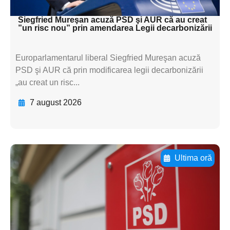
textul pentru subti
Siegfried Mureşan acuză PSD şi AUR că au creat
”un risc nou” prin amendarea Legii decarbonizării
Europarlamentarul liberal Siegfried Mureşan acuză
PSD şi AUR că prin modificarea legii decarbonizării
„au creat un risc...
7 august 2026
Ultima oră
Adaugă aici textul pentru
subtitluAdaugă aici
textul pentru
subtitluAdaugă aici