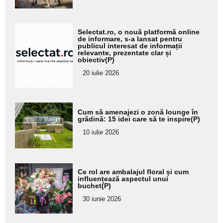
Adaugă
Selectat.ro, o nouă platformă online
aici textul
de informare, s-a lansat pentru
publicul interesat de informații
pentru
relevante, prezentate clar și
obiectiv(P)
subtitlu
20 iulie 2026
Adaugă
Cum să amenajezi o zonă lounge în
aici textul
grădină: 15 idei care să te inspire(P)
pentru
10 iulie 2026
subtitlu
Adaugă
Ce rol are ambalajul floral și cum
aici textul
influențează aspectul unui
buchet(P)
pentru
30 iunie 2026
subtitlu