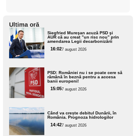
Ultima oră
Adaugă
Siegfried Mureşan acuză PSD şi
aici textul
AUR că au creat ”un risc nou” prin
amendarea Legii decarbonizării
pentru
16:02
7 august 2026
subtitlu
Adaugă
PSD: României nu i se poate cere să
aici textul
rămână în beznă pentru a accesa
banii europeni!
pentru
15:05
7 august 2026
subtitlu
Adaugă
Când va crește debitul Dunării, în
aici textul
România. Prognoza hidrologilor
pentru
14:42
7 august 2026
subtitlu