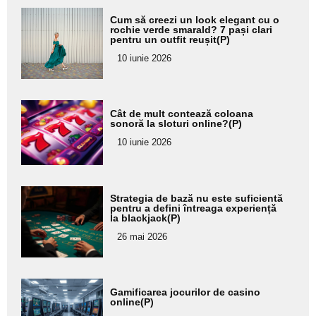
Adaugă
Cum să creezi un look elegant cu o
aici textul
rochie verde smarald? 7 pași clari
pentru un outfit reușit(P)
pentru
10 iunie 2026
subtitlu
Adaugă
Cât de mult contează coloana
aici textul
sonoră la sloturi online?(P)
pentru
10 iunie 2026
subtitlu
Adaugă
Strategia de bază nu este suficientă
aici textul
pentru a defini întreaga experiență
la blackjack(P)
pentru
26 mai 2026
subtitlu
Adaugă
Gamificarea jocurilor de casino
aici textul
online(P)