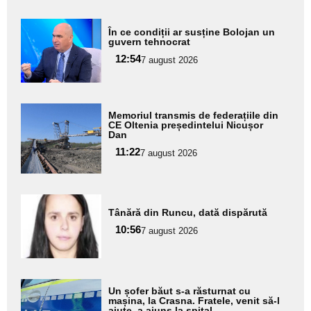
Adaugă
În ce condiții ar susține Bolojan un
aici textul
guvern tehnocrat
pentru
12:54
7 august 2026
subtitlu
Adaugă
Memoriul transmis de federațiile din
aici textul
CE Oltenia președintelui Nicușor
Dan
pentru
11:22
7 august 2026
subtitlu
Adaugă
Tânără din Runcu, dată dispărută
aici textul
10:56
pentru
7 august 2026
subtitlu
Adaugă
Un șofer băut s-a răsturnat cu
aici textul
mașina, la Crasna. Fratele, venit să-l
ajute, a ajuns la spital