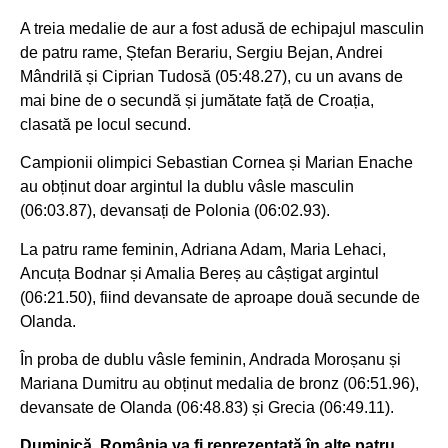
A treia medalie de aur a fost adusă de echipajul masculin
de patru rame, Ștefan Berariu, Sergiu Bejan, Andrei
Mândrilă și Ciprian Tudosă (05:48.27), cu un avans de
mai bine de o secundă și jumătate față de Croația,
clasată pe locul secund.
Campionii olimpici Sebastian Cornea și Marian Enache
au obținut doar argintul la dublu vâsle masculin
(06:03.87), devansați de Polonia (06:02.93).
La patru rame feminin, Adriana Adam, Maria Lehaci,
Ancuța Bodnar și Amalia Bereș au câștigat argintul
(06:21.50), fiind devansate de aproape două secunde de
Olanda.
În proba de dublu vâsle feminin, Andrada Moroșanu și
Mariana Dumitru au obținut medalia de bronz (06:51.96),
devansate de Olanda (06:48.83) și Grecia (06:49.11).
Duminică, România va fi reprezentată în alte patru