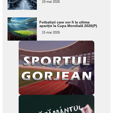
pentru
19 mai 2026
subtitlu
Adaugă
Fotbaliști care vor fi la ultima
aici textul
apariție la Cupa Mondială 2026(P)
pentru
15 mai 2026
subtitlu