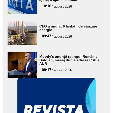
pentru
10:16
7 august 2026
subtitlu
Adaugă
CEO a anulat 6 licitații de vânzare
aici textul
energie
pentru
09:47
7 august 2026
subtitlu
Adaugă
Moody’s anunță ratingul României.
aici textul
Bolojan, mesaj dur la adresa PSD și
AUR
pentru
09:17
7 august 2026
subtitlu