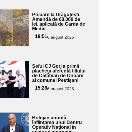
Adaugă
Poluare la Drăguțești.
ici textul
Amendă de 60.000 de
lei, aplicată de Garda de
pentru
Mediu
ubtitlu
18:51
6 august 2026
Adaugă
Șeful CJ Gorj a primit
ici textul
placheta aferentă titlului
de Cetățean de Onoare
pentru
al comunei Peștișani
ubtitlu
15:28
6 august 2026
Adaugă
Bolojan anunță
ici textul
înființarea unui Centru
Operativ Național în
pentru
sectorul energetic