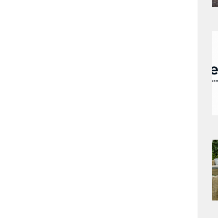
a
s
a
s