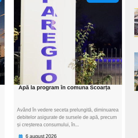
Adaugă aici textul
pentru
a
subtitluAdaugă aici
s
textul pentru
subtitluAdaugă aici
textul pentru
a
subtitluAdaugă aici
textul pentru subti
s
Apă la program în comuna Scoarța
Având în vedere seceta prelungită, diminuarea
debitelor asigurate de sursele de apă, precum
și creșterea consumului, în...
6 august 2026