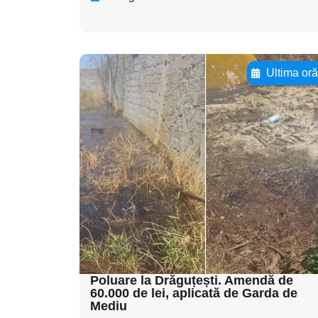
Ultima or
Adaugă aici textul
pentru
subtitluAdaugă aici
textul pentru
subtitluAdaugă aici
textul pentru
subtitluAdaugă aici
textul pentru subti
Poluare la Drăguțești. Amendă de
60.000 de lei, aplicată de Garda de
Mediu