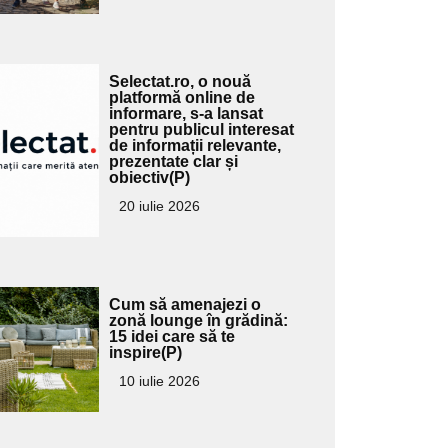
Adaugă
Selectat.ro, o nouă
ici textul
platformă online de
informare, s-a lansat
pentru
pentru publicul interesat
ubtitlu
de informații relevante,
prezentate clar și
obiectiv(P)
20 iulie 2026
Adaugă
Cum să amenajezi o
ici textul
zonă lounge în grădină:
15 idei care să te
pentru
inspire(P)
ubtitlu
10 iulie 2026