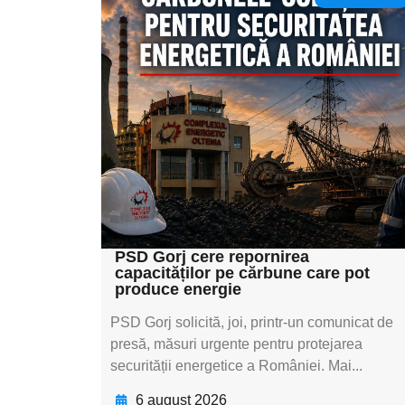
Adaugă aici textul
pentru
subtitluAdaugă aici
textul pentru
subtitluAdaugă aici
textul pentru
subtitluAdaugă aici
textul pentru subti
PSD Gorj cere repornirea
capacităților pe cărbune care pot
produce energie
PSD Gorj solicită, joi, printr-un comunicat de
presă, măsuri urgente pentru protejarea
securității energetice a României. Mai...
6 august 2026