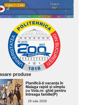
asare produse
Adaugă
Planifică-ți vacanța în
ici textul
Malaga rapid și simplu
cu Vola.ro: ghid pentru
pentru
întreaga familie(P)
ubtitlu
28 iulie 2026