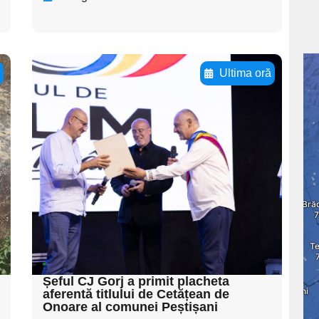
ă
Ultima oră
Adaugă aici textul
pentru
subtitluAdaugă aici
textul pentru
subtitluAdaugă aici
textul pentru
subtitluAdaugă aici
textul pentru subti
Șeful CJ Gorj a primit placheta
aferentă titlului de Cetățean de
Onoare al comunei Peștișani