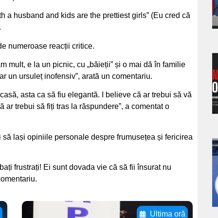
s
ith a husband and kids are the prettiest girls” (Eu cred că
.
e numeroase reacții critice.
mult, e la un picnic, cu „băieții” și o mai dă în familie
a
ar un ursuleț inofensiv”, arată un comentariu.
s
asă, asta ca să fiu elegantă. I believe că ar trebui să vă
că ar trebui să fiți tras la răspundere”, a comentat o
i să lași opiniile personale despre frumusețea și fericirea
a
i frustrați! Ei sunt dovada vie că să fii însurat nu
s
 comentariu.
ă
Ultima oră