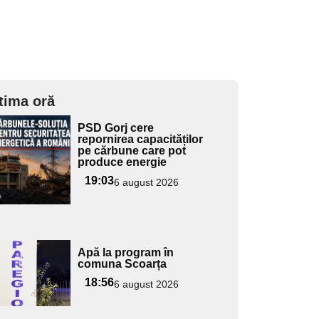
tima oră
Adaugă
PSD Gorj cere
ici textul
repornirea capacităților
pe cărbune care pot
pentru
produce energie
ubtitlu
19:03
6 august 2026
Adaugă
Apă la program în
ici textul
comuna Scoarța
pentru
18:56
6 august 2026
ubtitlu