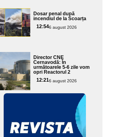
Adaugă
Dosar penal după
ici textul
incendiul de la Scoarța
pentru
12:54
6 august 2026
ubtitlu
Adaugă
Director CNE
ici textul
Cernavodă: În
următoarele 5-6 zile vom
pentru
opri Reactorul 2
ubtitlu
12:21
6 august 2026