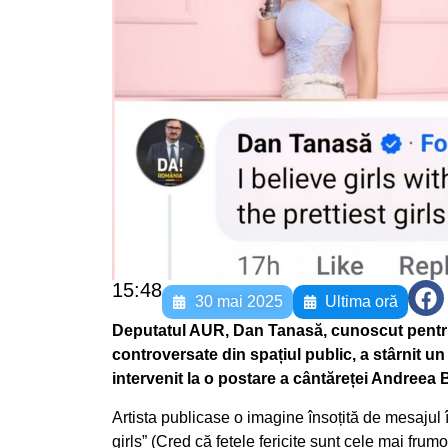
15:48
30 mai 2025
Ultima oră
Deputatul AUR, Dan Tanasă, cunoscut pentru 
controversate din spațiul public, a stârnit un
intervenit la o postare a cântăreței Andreea 
Artista publicase o imagine însoțită de mesajul î
girls” (Cred că fetele fericite sunt cele mai frum