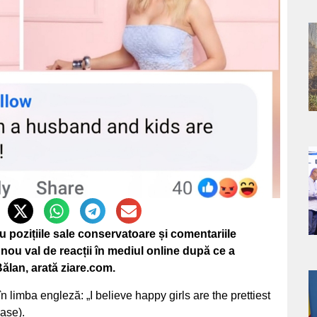
a
s
a
s
pozițiile sale conservatoare și comentariile
 nou val de reacții în mediul online după ce a
Bălan, arată ziare.com.
a
n limba engleză: „I believe happy girls are the prettiest
oase).