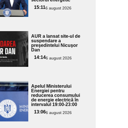
ubtitlu
15:11
6 august 2026
Adaugă
AUR a lansat site-ul de
ici textul
suspendare a
preşedintelui Nicuşor
pentru
Dan
ubtitlu
14:14
6 august 2026
Adaugă
Apelul Ministerului
ici textul
Energiei pentru
reducerea consumului
pentru
de energie electrică în
ubtitlu
intervalul 19:00-23:00
13:06
6 august 2026