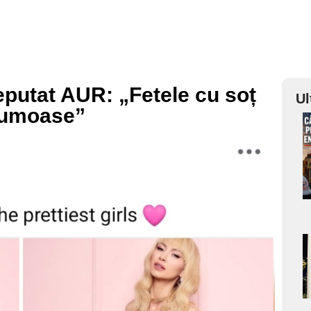
eputat AUR: „Fetele cu soț
Ul
frumoase”
a
s
a
s