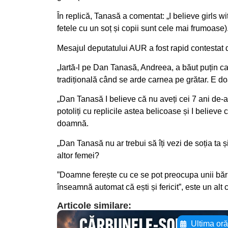
În replică, Tanasă a comentat: „I believe girls w
fetele cu un soț și copii sunt cele mai frumoase)
Mesajul deputatului AUR a fost rapid contestat d
„Iartă-l pe Dan Tanasă, Andreea, a băut puțin cam 
tradițională când se arde carnea pe grătar. E do
„Dan Tanasă I believe că nu aveți cei 7 ani de-ac
potoliți cu replicile astea belicoase și I believe 
doamnă.
„Dan Tanasă nu ar trebui să îți vezi de soția ta ș
altor femei?
”Doamne ferește cu ce se pot preocupa unii bărbaț
înseamnă automat că ești și fericit”, este un alt
Articole similare:
Ultima or