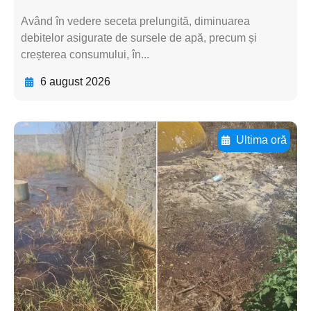
Având în vedere seceta prelungită, diminuarea
debitelor asigurate de sursele de apă, precum și
creșterea consumului, în...
6 august 2026
Ultima oră
Adaugă aici textul pentru
subtitluAdaugă aici
textul pentru
subtitluAdaugă aici
textul pentru
subtitluAdaugă aici
textul pentru subti