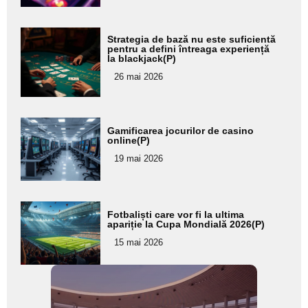
Adaugă
Strategia de bază nu este suficientă
aici textul
pentru a defini întreaga experiență
la blackjack(P)
pentru
26 mai 2026
subtitlu
Adaugă
Gamificarea jocurilor de casino
aici textul
online(P)
pentru
19 mai 2026
subtitlu
Adaugă
Fotbaliști care vor fi la ultima
aici textul
apariție la Cupa Mondială 2026(P)
pentru
15 mai 2026
subtitlu