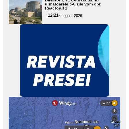
aici textul
următoarele 5-6 zile vom opri
Reactorul 2
pentru
12:21
6 august 2026
subtitlu