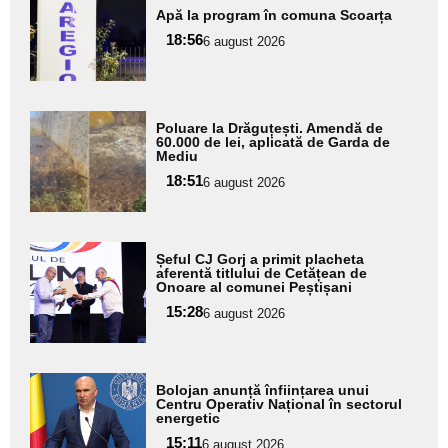
Apă la program în comuna Scoarța
aici textul
18:56
pentru
6 august 2026
subtitlu
Adaugă
Poluare la Drăguțești. Amendă de
aici textul
60.000 de lei, aplicată de Garda de
Mediu
pentru
18:51
6 august 2026
subtitlu
Adaugă
Șeful CJ Gorj a primit placheta
aici textul
aferentă titlului de Cetățean de
Onoare al comunei Peștișani
pentru
15:28
6 august 2026
subtitlu
Adaugă
Bolojan anunță înființarea unui
aici textul
Centru Operativ Național în sectorul
energetic
pentru
15:11
6 august 2026