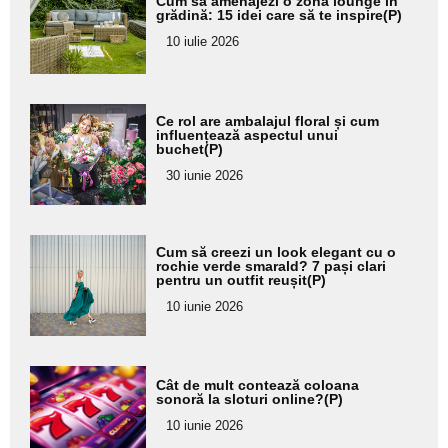
Cum să amenajezi o zonă lounge în
aici textul
grădină: 15 idei care să te inspire(P)
pentru
10 iulie 2026
subtitlu
Adaugă
Ce rol are ambalajul floral și cum
aici textul
influențează aspectul unui
buchet(P)
pentru
30 iunie 2026
subtitlu
Adaugă
Cum să creezi un look elegant cu o
aici textul
rochie verde smarald? 7 pași clari
pentru un outfit reușit(P)
pentru
10 iunie 2026
subtitlu
Adaugă
Cât de mult contează coloana
aici textul
sonoră la sloturi online?(P)
pentru
10 iunie 2026
subtitlu