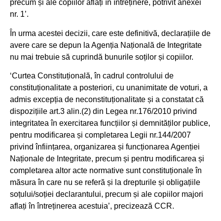
precum și ale copiilor aflați în întreținere, potrivit anexei
nr. 1’.
În urma acestei decizii, care este definitivă, declarațiile de
avere care se depun la Agenția Națională de Integritate
nu mai trebuie să cuprindă bunurile soților și copiilor.
‘Curtea Constituțională, în cadrul controlului de
constituționalitate a posteriori, cu unanimitate de voturi, a
admis excepția de neconstituționalitate și a constatat că
dispozițiile art.3 alin.(2) din Legea nr.176/2010 privind
integritatea în exercitarea funcțiilor și demnităților publice,
pentru modificarea și completarea Legii nr.144/2007
privind înființarea, organizarea și funcționarea Agenției
Naționale de Integritate, precum și pentru modificarea și
completarea altor acte normative sunt constituționale în
măsura în care nu se referă și la drepturile și obligațiile
soțului/soției declarantului, precum și ale copiilor majori
aflați în întreținerea acestuia’, precizează CCR.