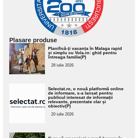
Plasare produse
Adaugă
Planifică-ți vacanța în Malaga rapid
aici textul
și simplu cu Vola.ro: ghid pentru
întreaga familie(P)
pentru
28 iulie 2026
subtitlu
Adaugă
Selectat.ro, o nouă platformă online
aici textul
de informare, s-a lansat pentru
publicul interesat de informații
pentru
relevante, prezentate clar și
obiectiv(P)
subtitlu
20 iulie 2026
Adaugă