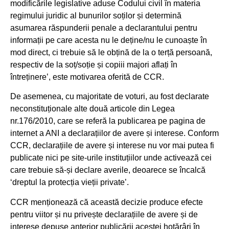
modificările legislative aduse Codului civil în materia
regimului juridic al bunurilor soților și determină
asumarea răspunderii penale a declarantului pentru
informații pe care acesta nu le deține/nu le cunoaște în
mod direct, ci trebuie să le obțină de la o terță persoană,
respectiv de la soț/soție și copiii majori aflați în
întreținere’, este motivarea oferită de CCR.
De asemenea, cu majoritate de voturi, au fost declarate
neconstituționale alte două articole din Legea
nr.176/2010, care se referă la publicarea pe pagina de
internet a ANI a declarațiilor de avere și interese. Conform
CCR, declarațiile de avere și interese nu vor mai putea fi
publicate nici pe site-urile instituțiilor unde activează cei
care trebuie să-și declare averile, deoarece se încalcă
‘dreptul la protecția vieții private’.
CCR menționează că această decizie produce efecte
pentru viitor și nu privește declarațiile de avere și de
interese depuse anterior publicării acestei hotărâri în