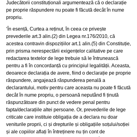
Judecătorii constituționali argumentează că o declarație
pe proprie răspundere nu poate fi făcută decât în nume
propriu.
‘În esență, Curtea a reținut, în ceea ce privește
prevederile art.3 alin.(2) din Legea nr.176/2010, că
acestea contravin dispozițiilor art.1 alin.(5) din Constituție,
prin prisma nerespectării exigențelor calitative pe care
redactarea textelor de lege trebuie să le întrunească
pentru a fi în concordanță cu principiul legalității. Aceasta,
deoarece declarația de avere, fiind o declarație pe proprie
răspundere, angajează răspunderea penală a
declarantului, motiv pentru care aceasta nu poate fi făcută
decât în nume propriu, o persoană neputând fi ținută
răspunzătoare din punct de vedere penal pentru
fapta/declarațiile altei persoane. Or, prevederile de lege
criticate care instituie obligația de a declara nu doar
veniturile proprii, ci și drepturile și obligațiile soțului/soției
și ale copiilor aflați în întreținere nu țin cont de