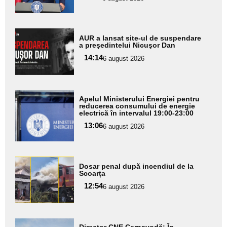
subtitlu
Adaugă
AUR a lansat site-ul de suspendare
aici textul
a preşedintelui Nicuşor Dan
pentru
14:14
6 august 2026
subtitlu
Adaugă
Apelul Ministerului Energiei pentru
aici textul
reducerea consumului de energie
electrică în intervalul 19:00-23:00
pentru
13:06
6 august 2026
subtitlu
Adaugă
Dosar penal după incendiul de la
aici textul
Scoarța
pentru
12:54
6 august 2026
subtitlu
Adaugă
Director CNE Cernavodă: În