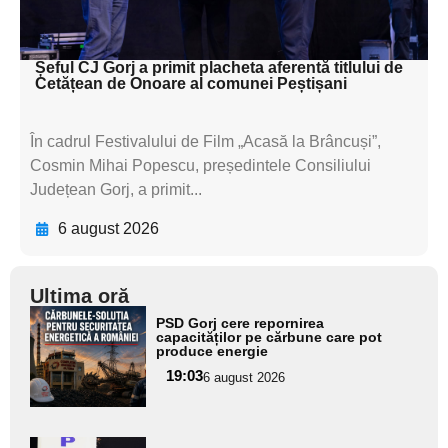
subtitluAdaugă aici
textul pentru subti
Șeful CJ Gorj a primit placheta aferentă titlului de
Cetățean de Onoare al comunei Peștișani
În cadrul Festivalului de Film „Acasă la Brâncuși”,
Cosmin Mihai Popescu, președintele Consiliului
Județean Gorj, a primit...
6 august 2026
Ultima oră
Adaugă
PSD Gorj cere repornirea
aici textul
capacităților pe cărbune care pot
produce energie
pentru
19:03
6 august 2026
subtitlu
Adaugă