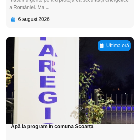
a României. Mai...
6 august 2026
Ultima oră
Adaugă aici textul pentru
subtitluAdaugă aici
textul pentru
subtitluAdaugă aici
textul pentru
subtitluAdaugă aici
textul pentru subti
Apă la program în comuna Scoarța