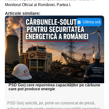
Monitorul Oficial al României, Partea I.
Articole similare:
Ultima oră
Adaugă aici textul pentru
subtitluAdaugă aici
textul pentru
subtitluAdaugă aici
textul pentru
subtitluAdaugă aici
textul pentru subti
PSD Gorj cere repornirea capacităților pe cărbune
care pot produce energie
PSD Gorj solicită, joi, printr-un comunicat de presă,
măsuri urgente pentru protejarea securității energetice