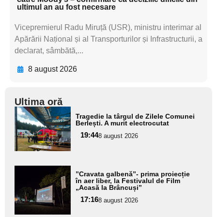
ultimul an au fost necesare
Vicepremierul Radu Miruță (USR), ministru interimar al
Apărării Național și al Transporturilor și Infrastructurii, a
declarat, sâmbătă,...
8 august 2026
Ultima oră
Adaugă
Tragedie la târgul de Zilele Comunei
aici textul
Berlești. A murit electrocutat
pentru
19:44
8 august 2026
subtitlu
Adaugă
”Cravata galbenă”- prima proiecție
aici textul
în aer liber, la Festivalul de Film
„Acasă la Brâncuși”
pentru
17:16
8 august 2026
subtitlu