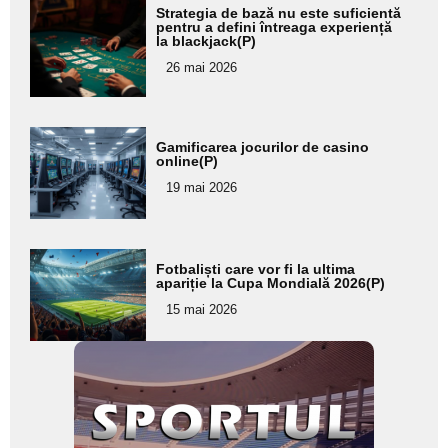
Adaugă
Strategia de bază nu este suficientă
aici textul
pentru a defini întreaga experiență
la blackjack(P)
pentru
26 mai 2026
subtitlu
Adaugă
Gamificarea jocurilor de casino
aici textul
online(P)
pentru
19 mai 2026
subtitlu
Adaugă
Fotbaliști care vor fi la ultima
aici textul
apariție la Cupa Mondială 2026(P)
pentru
15 mai 2026
subtitlu