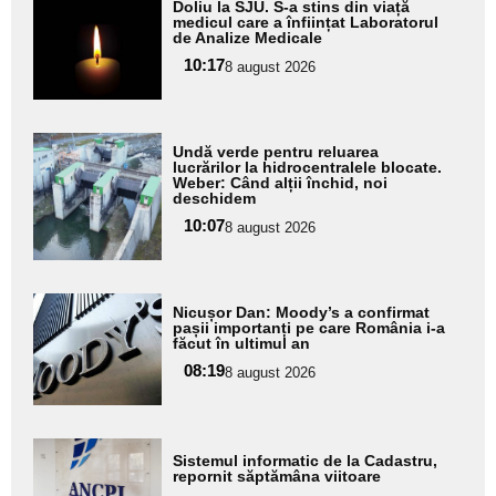
Adaugă
Doliu la SJU. S-a stins din viață
aici textul
medicul care a înființat Laboratorul
de Analize Medicale
pentru
10:17
8 august 2026
subtitlu
Adaugă
Undă verde pentru reluarea
aici textul
lucrărilor la hidrocentralele blocate.
Weber: Când alții închid, noi
pentru
deschidem
subtitlu
10:07
8 august 2026
Adaugă
Nicușor Dan: Moody’s a confirmat
aici textul
pașii importanți pe care România i-a
făcut în ultimul an
pentru
08:19
8 august 2026
subtitlu
Adaugă
Sistemul informatic de la Cadastru,
aici textul
repornit săptămâna viitoare