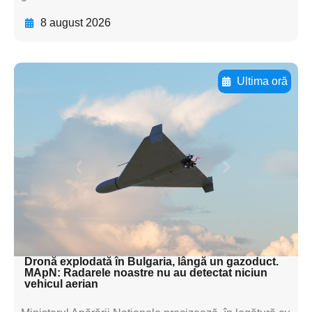
8 august 2026
Ultima oră
Adaugă aici textul pentru
subtitluAdaugă aici
textul pentru
subtitluAdaugă aici
textul pentru
subtitluAdaugă aici
textul pentru subti
Dronă explodată în Bulgaria, lângă un gazoduct.
MApN: Radarele noastre nu au detectat niciun
vehicul aerian