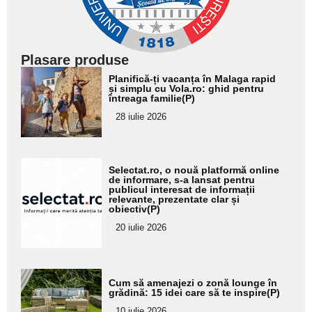
Plasare produse
Adaugă
Planifică-ți vacanța în Malaga rapid
aici textul
și simplu cu Vola.ro: ghid pentru
întreaga familie(P)
pentru
28 iulie 2026
subtitlu
Adaugă
Selectat.ro, o nouă platformă online
aici textul
de informare, s-a lansat pentru
publicul interesat de informații
pentru
relevante, prezentate clar și
obiectiv(P)
subtitlu
20 iulie 2026
Adaugă
Cum să amenajezi o zonă lounge în
aici textul
grădină: 15 idei care să te inspire(P)
pentru
10 iulie 2026