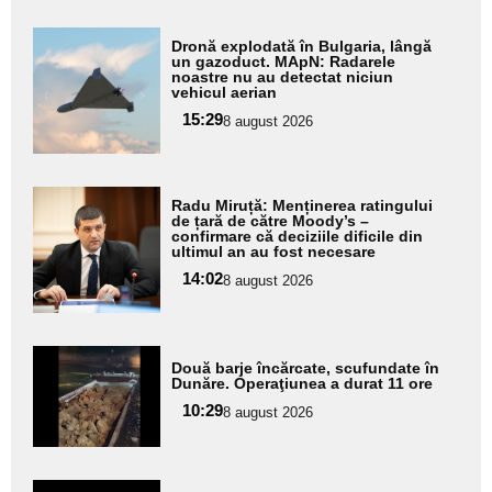
Adaugă
Dronă explodată în Bulgaria, lângă
aici textul
un gazoduct. MApN: Radarele
noastre nu au detectat niciun
pentru
vehicul aerian
subtitlu
15:29
8 august 2026
Adaugă
Radu Miruță: Menținerea ratingului
aici textul
de țară de către Moody’s –
confirmare că deciziile dificile din
pentru
ultimul an au fost necesare
subtitlu
14:02
8 august 2026
Adaugă
Două barje încărcate, scufundate în
aici textul
Dunăre. Operaţiunea a durat 11 ore
pentru
10:29
8 august 2026
subtitlu