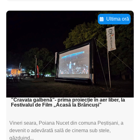
Ultima oră
Adaugă aici textul pentru
subtitluAdaugă aici
textul pentru
subtitluAdaugă aici
textul pentru
subtitluAdaugă aici
textul pentru subti
”Cravata galbenă”- prima proiecție în aer liber, la
Festivalul de Film „Acasă la Brâncuși”
Vineri seara, Poiana Nucet din comuna Peștișani, a
devenit o adevărată sală de cinema sub stele,
găzduind...