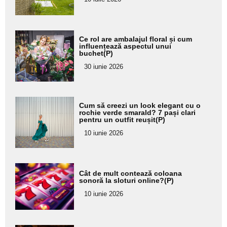
subtitlu
Adaugă
Ce rol are ambalajul floral și cum
aici textul
influențează aspectul unui
buchet(P)
pentru
30 iunie 2026
subtitlu
Adaugă
Cum să creezi un look elegant cu o
aici textul
rochie verde smarald? 7 pași clari
pentru un outfit reușit(P)
pentru
10 iunie 2026
subtitlu
Adaugă
Cât de mult contează coloana
aici textul
sonoră la sloturi online?(P)
pentru
10 iunie 2026
subtitlu