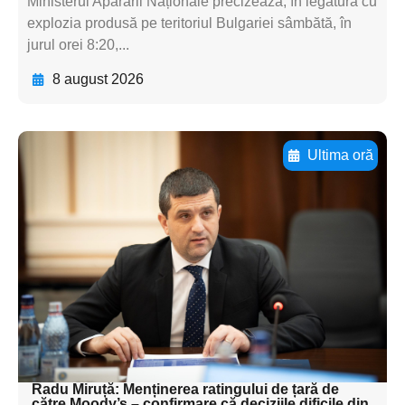
Ministerul Apărării Naționale precizează, în legătură cu
explozia produsă pe teritoriul Bulgariei sâmbătă, în
jurul orei 8:20,...
8 august 2026
Ultima oră
Adaugă aici textul pentru
subtitluAdaugă aici
textul pentru
subtitluAdaugă aici
textul pentru
subtitluAdaugă aici
textul pentru subti
Radu Miruță: Menținerea ratingului de țară de
către Moody’s – confirmare că deciziile dificile din