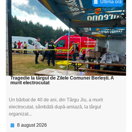
Ultima oră
Adaugă aici textul pentru
subtitluAdaugă aici
textul pentru
subtitluAdaugă aici
textul pentru
subtitluAdaugă aici
textul pentru subti
Tragedie la târgul de Zilele Comunei Berlești. A
murit electrocutat
Un bărbat de 40 de ani, din Târgu Jiu, a murit
electrocutat, sâmbătă după-amiază, la târgul
organizat...
8 august 2026