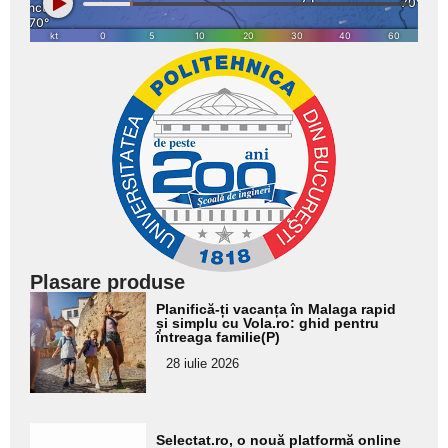
Plasare produse
Adaugă
Planifică-ți vacanța în Malaga rapid
aici textul
și simplu cu Vola.ro: ghid pentru
întreaga familie(P)
pentru
28 iulie 2026
subtitlu
Adaugă
Selectat.ro, o nouă platformă online