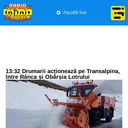
Ascultă live
13:32 Drumarii acționează pe Transalpina,
între Rânca și Obârșia Lotrului