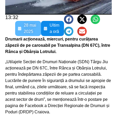
13:32
28 mai
Ultim
2025
a oră
Drumarii acționează, miercuri, pentru curățarea
zăpezii de pe carosabil pe Transalpina (DN 67C), între
Rânca și Obârșia Lotrului.
„Utilajele Secției de Drumuri Naționale (SDN) Târgu Jiu
acționează pe DN 67C, între Rânca și Obârșia Lotrului,
pentru îndepărtarea zăpezii de pe partea carosabilă.
Lucrările de punere în siguranță a drumului se apropie de
final, urmând ca, zilele următoare, să se facă inspecția
pentru stabilirea condițiilor de reluare a circulației pe
acest sector de drum”, se menționează într-o postare pe
pagina de Facebook a Direcției Regionale de Drumuri și
Poduri (DRDP) Craiova.