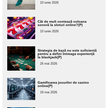
10 iunie 2026
subtitlu
Adaugă
Cât de mult contează coloana
aici textul
sonoră la sloturi online?(P)
pentru
10 iunie 2026
subtitlu
Adaugă
Strategia de bază nu este suficientă
aici textul
pentru a defini întreaga experiență
la blackjack(P)
pentru
26 mai 2026
subtitlu
Adaugă
Gamificarea jocurilor de casino
aici textul
online(P)
pentru
19 mai 2026
subtitlu