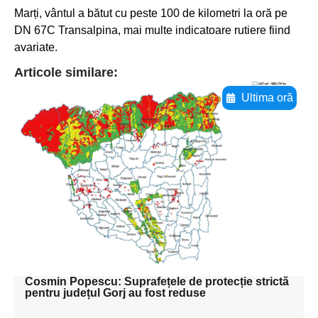
Marți, vântul a bătut cu peste 100 de kilometri la oră pe
DN 67C Transalpina, mai multe indicatoare rutiere fiind
avariate.
Articole similare:
Ultima oră
Adaugă aici textul pentru
subtitluAdaugă aici
textul pentru
subtitluAdaugă aici
textul pentru
subtitluAdaugă aici
textul pentru subti
Cosmin Popescu: Suprafețele de protecție strictă
pentru județul Gorj au fost reduse