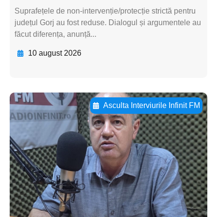
Suprafețele de non-intervenție/protecție strictă pentru
județul Gorj au fost reduse. Dialogul și argumentele au
făcut diferența, anunță...
10 august 2026
Asculta Interviurile Infinit FM
Adaugă aici textul pentru
subtitluAdaugă aici
textul pentru
subtitluAdaugă aici
textul pentru
subtitluAdaugă aici
textul pentru subti