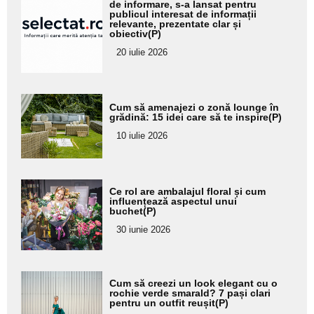
aici textul
de informare, s-a lansat pentru
publicul interesat de informații
pentru
relevante, prezentate clar și
obiectiv(P)
subtitlu
20 iulie 2026
Adaugă
Cum să amenajezi o zonă lounge în
aici textul
grădină: 15 idei care să te inspire(P)
pentru
10 iulie 2026
subtitlu
Adaugă
Ce rol are ambalajul floral și cum
aici textul
influențează aspectul unui
buchet(P)
pentru
30 iunie 2026
subtitlu
Adaugă
Cum să creezi un look elegant cu o
aici textul
rochie verde smarald? 7 pași clari
pentru un outfit reușit(P)
pentru