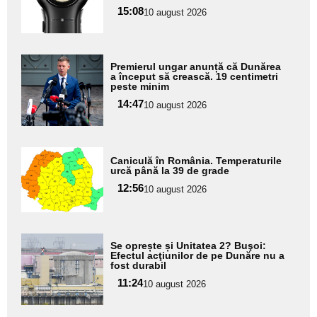
pentru
15:08
10 august 2026
subtitlu
Adaugă
Premierul ungar anunță că Dunărea
aici textul
a început să crească. 19 centimetri
peste minim
pentru
14:47
10 august 2026
subtitlu
Adaugă
Caniculă în România. Temperaturile
aici textul
urcă până la 39 de grade
pentru
12:56
10 august 2026
subtitlu
Adaugă
Se oprește și Unitatea 2? Buşoi:
aici textul
Efectul acţiunilor de pe Dunăre nu a
fost durabil
pentru
11:24
10 august 2026
subtitlu