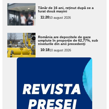
Adaugă
Tânăr de 16 ani, reținut după ce a
aici textul
furat două mașini
pentru
11:20
10 august 2026
subtitlu
Adaugă
România are depozitele de gaze
aici textul
umplute în proporţie de 62,77%, sub
nivelurile din anii precedenţi
pentru
10:18
10 august 2026
subtitlu