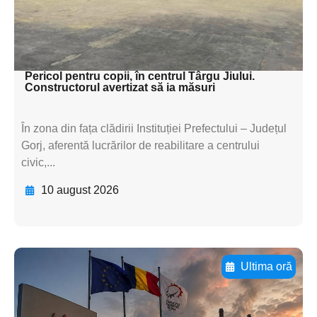
textul pentru
subtitluAdaugă aici
textul pentru subti
Pericol pentru copii, în centrul Târgu Jiului.
Constructorul avertizat să ia măsuri
În zona din fața clădirii Instituției Prefectului – Județul
Gorj, aferentă lucrărilor de reabilitare a centrului
civic,...
10 august 2026
Ultima oră
Adaugă aici textul pentru
subtitluAdaugă aici