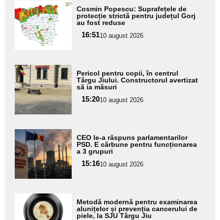
Adaugă
Cosmin Popescu: Suprafețele de
aici textul
protecție strictă pentru județul Gorj
au fost reduse
pentru
16:51
10 august 2026
subtitlu
Adaugă
Pericol pentru copii, în centrul
aici textul
Târgu Jiului. Constructorul avertizat
să ia măsuri
pentru
15:20
10 august 2026
subtitlu
Adaugă
CEO le-a răspuns parlamentarilor
aici textul
PSD. E cărbune pentru funcționarea
a 3 grupuri
pentru
15:16
10 august 2026
subtitlu
Adaugă
Metodă modernă pentru examinarea
aici textul
alunițelor și prevenția cancerului de
piele, la SJU Târgu Jiu