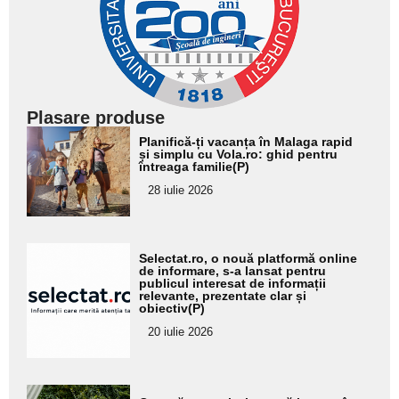
Plasare produse
Adaugă
Planifică-ți vacanța în Malaga rapid
aici textul
și simplu cu Vola.ro: ghid pentru
întreaga familie(P)
pentru
28 iulie 2026
subtitlu
Adaugă
Selectat.ro, o nouă platformă online
aici textul
de informare, s-a lansat pentru
publicul interesat de informații
pentru
relevante, prezentate clar și
obiectiv(P)
subtitlu
20 iulie 2026
Adaugă