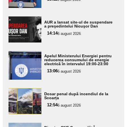
subtitlu
Adaugă
AUR a lansat site-ul de suspendare
aici textul
a preşedintelui Nicuşor Dan
pentru
14:14
6 august 2026
subtitlu
Adaugă
Apelul Ministerului Energiei pentru
aici textul
reducerea consumului de energie
electrică în intervalul 19:00-23:00
pentru
13:06
6 august 2026
subtitlu
Adaugă
Dosar penal după incendiul de la
aici textul
Scoarța
pentru
12:54
6 august 2026
subtitlu
Adaugă