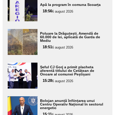
Adaugă
Apă la program în comuna Scoarța
aici textul
18:56
pentru
6 august 2026
subtitlu
Adaugă
Poluare la Drăguțești. Amendă de
aici textul
60.000 de lei, aplicată de Garda de
Mediu
pentru
18:51
6 august 2026
subtitlu
Adaugă
Șeful CJ Gorj a primit placheta
aici textul
aferentă titlului de Cetățean de
Onoare al comunei Peștișani
pentru
15:28
6 august 2026
subtitlu
Adaugă
Bolojan anunță înființarea unui
aici textul
Centru Operativ Național în sectorul
energetic
pentru
15:11
6 august 2026