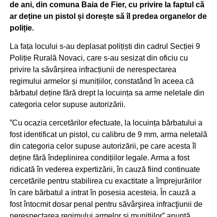
de ani, din comuna Baia de Fier, cu privire la faptul că
ar deține un pistol și dorește să îl predea organelor de
poliție.
La fața locului s-au deplasat polițiști din cadrul Secției 9
Poliție Rurală Novaci, care s-au sesizat din oficiu cu
privire la săvârșirea infracțiunii de nerespectarea
regimului armelor și munițiilor, constatând în aceea că
bărbatul deține fără drept la locuința sa arme neletale din
categoria celor supuse autorizării.
”Cu ocazia cercetărilor efectuate, la locuința bărbatului a
fost identificat un pistol, cu calibru de 9 mm, arma neletală
din categoria celor supuse autorizării, pe care acesta îl
deține fără îndeplinirea condițiilor legale. Arma a fost
ridicată în vederea expertizării, în cauză fiind continuate
cercetările pentru stabilirea cu exactitate a împrejurărilor
în care bărbatul a intrat în posesia acesteia. În cauză a
fost întocmit dosar penal pentru săvârşirea infracţiunii de
nerespectarea regimului armelor și munițiilor” anunță