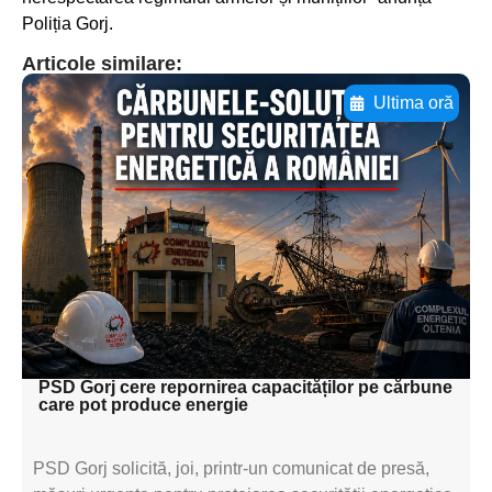
Poliția Gorj.
Articole similare:
Ultima oră
Adaugă aici textul pentru
subtitluAdaugă aici
textul pentru
subtitluAdaugă aici
textul pentru
subtitluAdaugă aici
textul pentru subti
PSD Gorj cere repornirea capacităților pe cărbune
care pot produce energie
PSD Gorj solicită, joi, printr-un comunicat de presă,