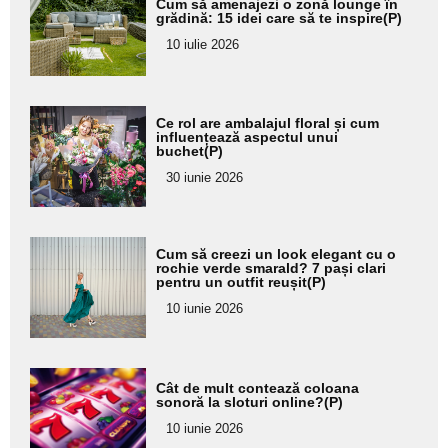
Cum să amenajezi o zonă lounge în
aici textul
grădină: 15 idei care să te inspire(P)
pentru
10 iulie 2026
subtitlu
Adaugă
Ce rol are ambalajul floral și cum
aici textul
influențează aspectul unui
buchet(P)
pentru
30 iunie 2026
subtitlu
Adaugă
Cum să creezi un look elegant cu o
aici textul
rochie verde smarald? 7 pași clari
pentru un outfit reușit(P)
pentru
10 iunie 2026
subtitlu
Adaugă
Cât de mult contează coloana
aici textul
sonoră la sloturi online?(P)
pentru
10 iunie 2026