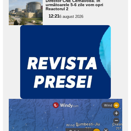
Director CNE Cernavodă: În
aici textul
următoarele 5-6 zile vom opri
Reactorul 2
pentru
12:21
6 august 2026
subtitlu