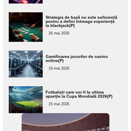
subtitlu
Adaugă
Strategia de bază nu este suficientă
aici textul
pentru a defini întreaga experiență
la blackjack(P)
pentru
26 mai 2026
subtitlu
Adaugă
Gamificarea jocurilor de casino
aici textul
online(P)
pentru
19 mai 2026
subtitlu
Adaugă
Fotbaliști care vor fi la ultima
aici textul
apariție la Cupa Mondială 2026(P)
pentru
15 mai 2026
subtitlu