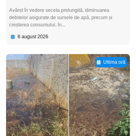
Având în vedere seceta prelungită, diminuarea
debitelor asigurate de sursele de apă, precum și
creșterea consumului, în...
6 august 2026
Ultima oră
Adaugă aici textul pentru
subtitluAdaugă aici
textul pentru
subtitluAdaugă aici
textul pentru
subtitluAdaugă aici
textul pentru subti