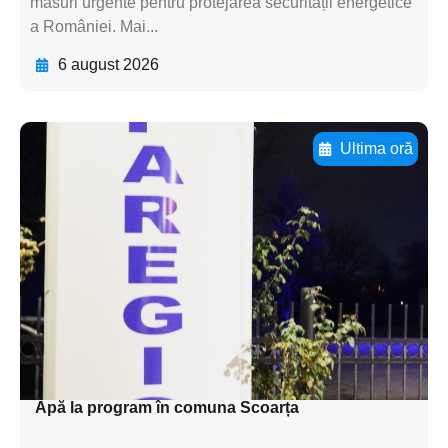
măsuri urgente pentru protejarea securității energetice
a României. Mai...
6 august 2026
Ultima oră
Adaugă aici textul pentru
subtitluAdaugă aici
textul pentru
subtitluAdaugă aici
textul pentru
subtitluAdaugă aici
textul pentru subti
Apă la program în comuna Scoarța