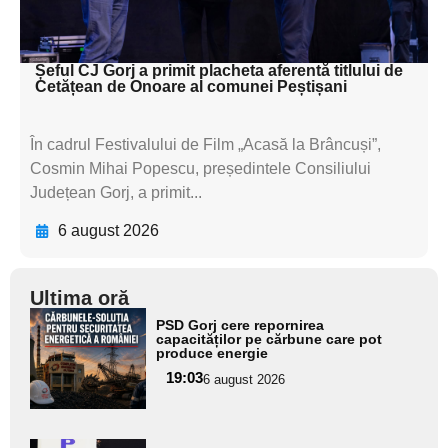
subtitluAdaugă aici
textul pentru subti
Șeful CJ Gorj a primit placheta aferentă titlului de
Cetățean de Onoare al comunei Peștișani
În cadrul Festivalului de Film „Acasă la Brâncuși”,
Cosmin Mihai Popescu, președintele Consiliului
Județean Gorj, a primit...
6 august 2026
Ultima oră
Adaugă
PSD Gorj cere repornirea
aici textul
capacităților pe cărbune care pot
produce energie
pentru
19:03
6 august 2026
subtitlu