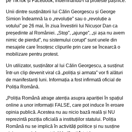
pe TikTok și Facebook, îndemnându-i la proteste pașnice.
Unii dintre susținătorii lui Călin Georgescu și George
Simion îndeamnă la o „revoluție” sau o „revoluție a
votului” pe 26 mai, în ziua învestirii lui Nicușor Dan ca
președinte al României. „Stop”, „ajunge”, „și așa nu avem
nimic de pierdut”, nu sistemului corupt” sunt unele din
mesajele care însoțesc clipurile prin care se încearcă o
mobilizare pentru protest.
Un utilizator, susținător al lui Călin Georgescu, a susținut
într-un clip devenit viral că „poliția și armata” vor fi alături
de manifestanți luni. Informația a fost infirmată oficial de
Poliția Română.
„Poliția Română atrage atenția asupra apariției în spațiul
online a unor informații FALSE, care pot induce în eroare
opinia publică. Acestea nu au nicio bază reală și NU
reprezintă poziția oficială a instituțiilor statului. Poliția
Română nu se implică în activități politice și nu susține