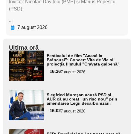
Invitați: Nicolae Davițoiu (PMP) și Marius Popescu
(PSD)
...
7 august 2026
Ultima oră
Adaugă
Festivalul de film ”Acasă la
aici textul
Brâncuși”: Concert Vița de Vie și
proiecția filmului ”Cravata galbenă”
pentru
16:36
7 august 2026
subtitlu
Adaugă
Siegfried Mureşan acuză PSD şi
aici textul
AUR că au creat ”un risc nou” prin
amendarea Legii decarbonizării
pentru
16:02
7 august 2026
subtitlu
Adaugă