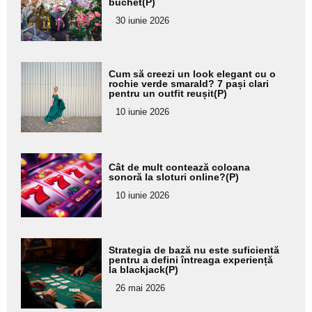
buchet(P)
pentru
30 iunie 2026
subtitlu
Adaugă
Cum să creezi un look elegant cu o
aici textul
rochie verde smarald? 7 pași clari
pentru un outfit reușit(P)
pentru
10 iunie 2026
subtitlu
Adaugă
Cât de mult contează coloana
aici textul
sonoră la sloturi online?(P)
pentru
10 iunie 2026
subtitlu
Adaugă
Strategia de bază nu este suficientă
aici textul
pentru a defini întreaga experiență
la blackjack(P)
pentru
26 mai 2026
subtitlu