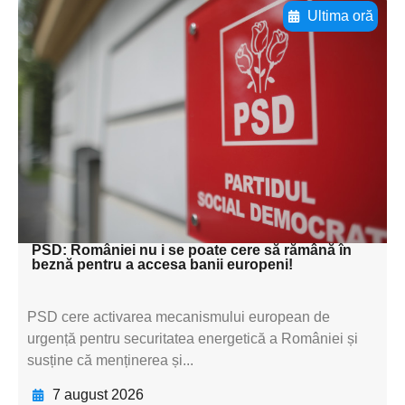
Ultima oră
Adaugă aici textul pentru
subtitluAdaugă aici
textul pentru
subtitluAdaugă aici
textul pentru
subtitluAdaugă aici
textul pentru subti
PSD: României nu i se poate cere să rămână în
beznă pentru a accesa banii europeni!
PSD cere activarea mecanismului european de
urgență pentru securitatea energetică a României și
susține că menținerea și...
7 august 2026