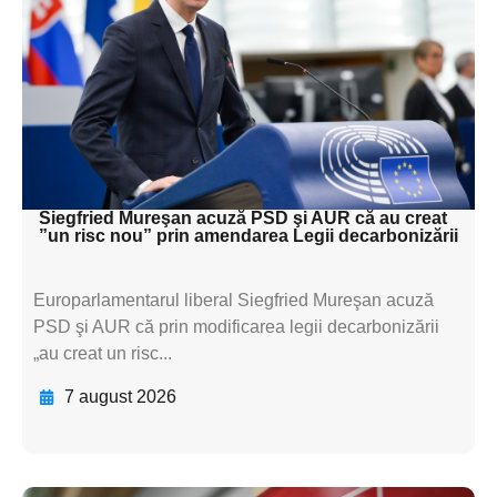
subtitluAdaugă aici
textul pentru
subtitluAdaugă aici
textul pentru
subtitluAdaugă aici
textul pentru subti
Siegfried Mureşan acuză PSD şi AUR că au creat
”un risc nou” prin amendarea Legii decarbonizării
Europarlamentarul liberal Siegfried Mureşan acuză
PSD şi AUR că prin modificarea legii decarbonizării
„au creat un risc...
7 august 2026