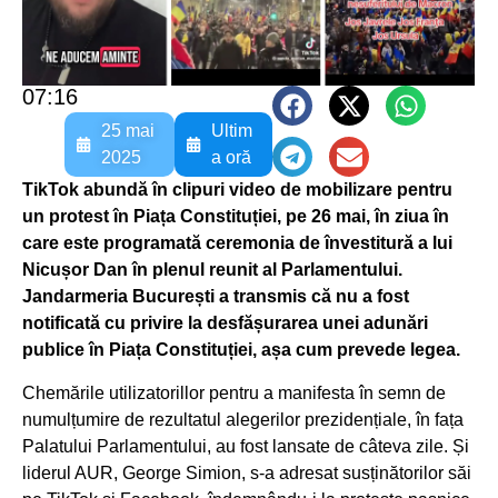
07:16
25 mai
Ultim
2025
a oră
TikTok abundă în clipuri video de mobilizare pentru
un protest în Piața Constituției, pe 26 mai, în ziua în
care este programată ceremonia de învestitură a lui
Nicușor Dan în plenul reunit al Parlamentului.
Jandarmeria București a transmis că nu a fost
notificată cu privire la desfășurarea unei adunări
publice în Piața Constituției, așa cum prevede legea.
Chemările utilizatorillor pentru a manifesta în semn de
numulțumire de rezultatul alegerilor prezidențiale, în fața
Palatului Parlamentului, au fost lansate de câteva zile. Și
liderul AUR, George Simion, s-a adresat susținătorilor săi