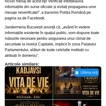
niciun mesaj de acest tip! Verificați întotdeauna
informațiile din surse oficiale și evitați propagarea unor
mesaje neverificate!”, a transmis Poliția Română pe
pagina sa de Facebook.
Jandermeria București anunță că, „având în vedere
informațiile existente în spațiul public, vom dispune toate
măsurile necesare pentru asigurarea unui climat de
securitate la nivelul Capitalei, implicit în zona Palatului
Parlamentului, alături de toate celelalte instituții cu
atribuții în domeniu”.
Articole similare:
Ultima oră
Adaugă aici textul pentru
subtitluAdaugă aici
textul pentru
subtitluAdaugă aici