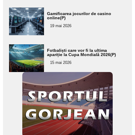
Adaugă
Gamificarea jocurilor de casino
aici textul
online(P)
pentru
19 mai 2026
subtitlu
Adaugă
Fotbaliști care vor fi la ultima
aici textul
apariție la Cupa Mondială 2026(P)
pentru
15 mai 2026
subtitlu