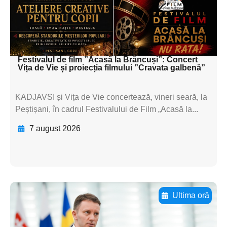
textul pentru
subtitluAdaugă aici
textul pentru subti
Festivalul de film ”Acasă la Brâncuși”: Concert
Vița de Vie și proiecția filmului ”Cravata galbenă”
KADJAVSI și Vița de Vie concertează, vineri seară, la
Peștișani, în cadrul Festivalului de Film „Acasă la...
7 august 2026
Ultima oră
Adaugă aici textul pentru