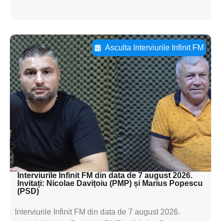
Asculta Interviurile Infinit FM
Adaugă aici textul pentru
subtitluAdaugă aici
textul pentru
subtitluAdaugă aici
textul pentru
subtitluAdaugă aici
textul pentru subti
Interviurile Infinit FM din data de 7 august 2026.
Invitați: Nicolae Davițoiu (PMP) și Marius Popescu
(PSD)
Interviurile Infinit FM din data de 7 august 2026.