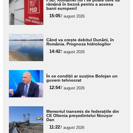
PSD: României nu i se poate cere să
aici textul
rămână în beznă pentru a accesa
banii europeni!
pentru
15:05
7 august 2026
subtitlu
Adaugă
Când va crește debitul Dunării, în
aici textul
România. Prognoza hidrologilor
pentru
14:42
7 august 2026
subtitlu
Adaugă
În ce condiții ar susține Bolojan un
aici textul
guvern tehnocrat
pentru
12:54
7 august 2026
subtitlu
Adaugă
Memoriul transmis de federațiile din
aici textul
CE Oltenia președintelui Nicușor
Dan
pentru
11:22
7 august 2026
subtitlu