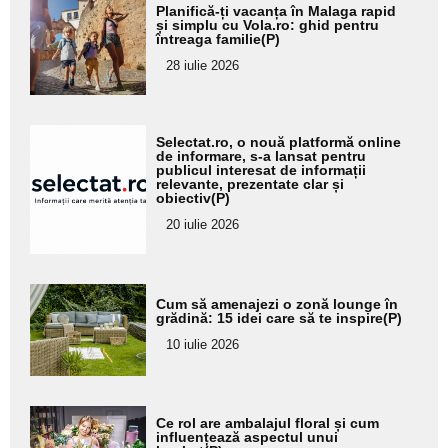
Adaugă
Planifică-ți vacanța în Malaga rapid
aici textul
și simplu cu Vola.ro: ghid pentru
întreaga familie(P)
pentru
28 iulie 2026
subtitlu
Adaugă
Selectat.ro, o nouă platformă online
aici textul
de informare, s-a lansat pentru
publicul interesat de informații
pentru
relevante, prezentate clar și
obiectiv(P)
subtitlu
20 iulie 2026
Adaugă
Cum să amenajezi o zonă lounge în
aici textul
grădină: 15 idei care să te inspire(P)
pentru
10 iulie 2026
subtitlu
Adaugă
Ce rol are ambalajul floral și cum
aici textul
influențează aspectul unui