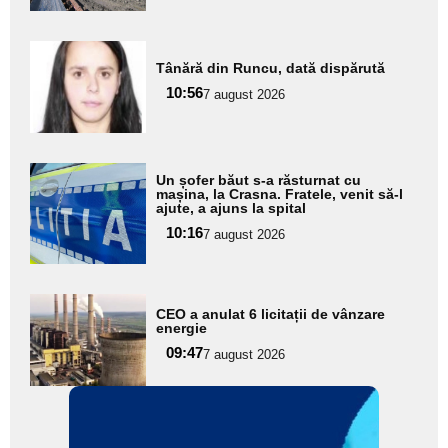
Adaugă
Tânără din Runcu, dată dispărută
aici textul
10:56
pentru
7 august 2026
subtitlu
Adaugă
Un șofer băut s-a răsturnat cu
aici textul
mașina, la Crasna. Fratele, venit să-l
ajute, a ajuns la spital
pentru
10:16
7 august 2026
subtitlu
Adaugă
CEO a anulat 6 licitații de vânzare
aici textul
energie
pentru
09:47
7 august 2026
subtitlu