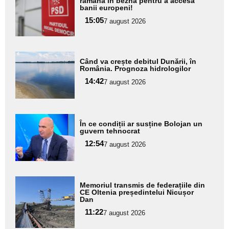
aici textul
rămână în beznă pentru a accesa
banii europeni!
pentru
15:05
7 august 2026
subtitlu
Adaugă
Când va crește debitul Dunării, în
aici textul
România. Prognoza hidrologilor
pentru
14:42
7 august 2026
subtitlu
Adaugă
În ce condiții ar susține Bolojan un
aici textul
guvern tehnocrat
pentru
12:54
7 august 2026
subtitlu
Adaugă
Memoriul transmis de federațiile din
aici textul
CE Oltenia președintelui Nicușor
Dan
pentru
11:22
7 august 2026
subtitlu