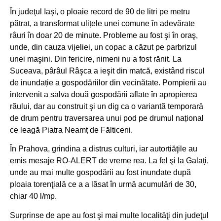
În judeţul Iaşi, o ploaie record de 90 de litri pe metru
pătrat, a transformat ulițele unei comune în adevărate
râuri în doar 20 de minute. Probleme au fost şi în oraş,
unde, din cauza vijeliei, un copac a căzut pe parbrizul
unei maşini. Din fericire, nimeni nu a fost rănit. La
Suceava, pârâul Râşca a ieşit din matcă, existând riscul
de inundație a gospodăriilor din vecinătate. Pompierii au
intervenit a salva două gospodării aflate în apropierea
răului, dar au construit şi un dig ca o variantă temporară
de drum pentru traversarea unui pod pe drumul național
ce leagă Piatra Neamț de Fălticeni.
În Prahova, grindina a distrus culturi, iar autortiăţile au
emis mesaje RO-ALERT de vreme rea. La fel şi la Galaţi,
unde au mai multe gospodării au fost inundate după
ploaia torenţială ce a a lăsat în urmă acumulări de 30,
chiar 40 l/mp.
Surprinse de ape au fost şi mai multe localităţi din judeţul