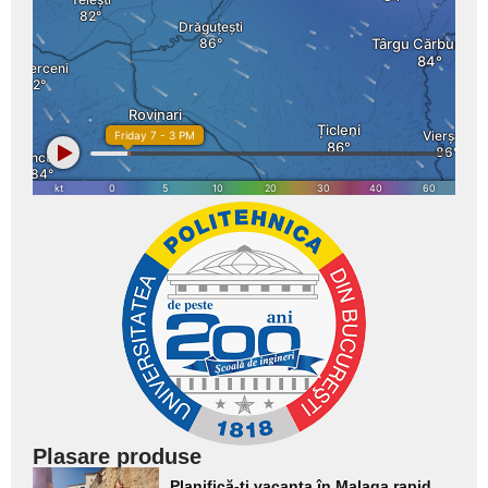
Plasare produse
Adaugă
Planifică-ți vacanța în Malaga rapid