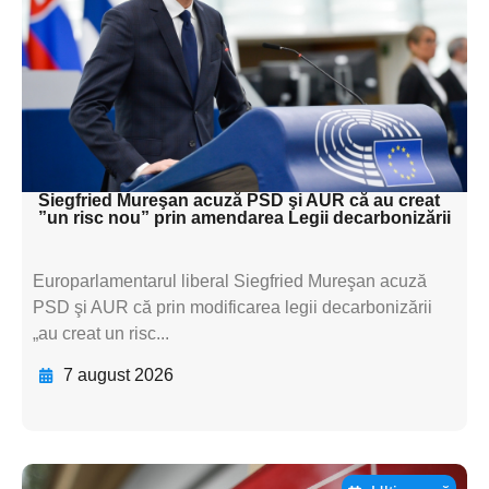
textul pentru
subtitluAdaugă aici
textul pentru
subtitluAdaugă aici
textul pentru subti
Siegfried Mureşan acuză PSD şi AUR că au creat
”un risc nou” prin amendarea Legii decarbonizării
Europarlamentarul liberal Siegfried Mureşan acuză
PSD şi AUR că prin modificarea legii decarbonizării
„au creat un risc...
7 august 2026