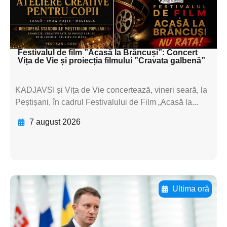
textul pentru
subtitluAdaugă aici
textul pentru subti
Festivalul de film ”Acasă la Brâncuși”: Concert
Vița de Vie și proiecția filmului ”Cravata galbenă”
KADJAVSI și Vița de Vie concertează, vineri seară, la
Peștișani, în cadrul Festivalului de Film „Acasă la...
7 august 2026
Ultima oră
Adaugă aici textul pentru
subtitluAdaugă aici