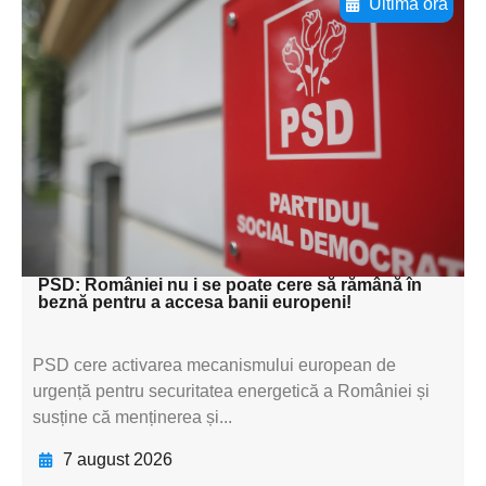
Ultima oră
Adaugă aici textul pentru
subtitluAdaugă aici
textul pentru
subtitluAdaugă aici
textul pentru
subtitluAdaugă aici
textul pentru subti
PSD: României nu i se poate cere să rămână în
beznă pentru a accesa banii europeni!
PSD cere activarea mecanismului european de
urgență pentru securitatea energetică a României și
susține că menținerea și...
7 august 2026