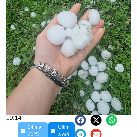
10:14
24 mai
Ultim
2025
a oră