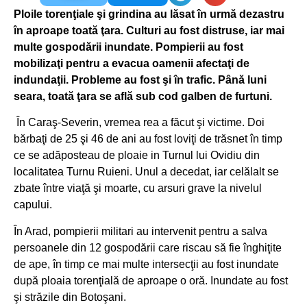
Ploile torenţiale şi grindina au lăsat în urmă dezastru
în aproape toată ţara. Culturi au fost distruse, iar mai
multe gospodării inundate. Pompierii au fost
mobilizaţi pentru a evacua oamenii afectaţi de
indundaţii. Probleme au fost şi în trafic. Până luni
seara, toată ţara se află sub cod galben de furtuni.
În Caraş-Severin, vremea rea a făcut şi victime. Doi
bărbaţi de 25 şi 46 de ani au fost loviţi de trăsnet în timp
ce se adăposteau de ploaie in Turnul lui Ovidiu din
localitatea Turnu Ruieni. Unul a decedat, iar celălalt se
zbate între viaţă şi moarte, cu arsuri grave la nivelul
capului.
În Arad, pompierii militari au intervenit pentru a salva
persoanele din 12 gospodării care riscau să fie înghiţite
de ape, în timp ce mai multe intersecţii au fost inundate
după ploaia torenţială de aproape o oră. Inundate au fost
şi străzile din Botoşani.