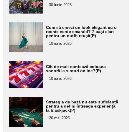
pentru
30 iunie 2026
subtitlu
Adaugă
Cum să creezi un look elegant cu o
aici textul
rochie verde smarald? 7 pași clari
pentru un outfit reușit(P)
pentru
10 iunie 2026
subtitlu
Adaugă
Cât de mult contează coloana
aici textul
sonoră la sloturi online?(P)
pentru
10 iunie 2026
subtitlu
Adaugă
Strategia de bază nu este suficientă
aici textul
pentru a defini întreaga experiență
la blackjack(P)
pentru
26 mai 2026
subtitlu