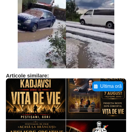
Articole similare:
Ultima oră
Adaugă aici textul pentru
subtitluAdaugă aici
textul pentru
subtitluAdaugă aici