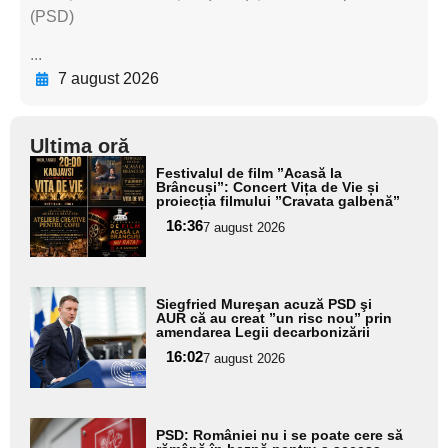
(PSD)
...
7 august 2026
Ultima oră
Adaugă
Festivalul de film ”Acasă la
aici textul
Brâncuși”: Concert Vița de Vie și
proiecția filmului ”Cravata galbenă”
pentru
16:36
7 august 2026
subtitlu
Adaugă
Siegfried Mureşan acuză PSD şi
aici textul
AUR că au creat ”un risc nou” prin
amendarea Legii decarbonizării
pentru
16:02
7 august 2026
subtitlu
Adaugă
PSD: României nu i se poate cere să