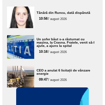
Adaugă
Tânără din Runcu, dată dispărută
aici textul
10:56
pentru
7 august 2026
subtitlu
Adaugă
Un șofer băut s-a răsturnat cu
aici textul
mașina, la Crasna. Fratele, venit să-l
ajute, a ajuns la spital
pentru
10:16
7 august 2026
subtitlu
Adaugă
CEO a anulat 6 licitații de vânzare
aici textul
energie
pentru
09:47
7 august 2026
subtitlu