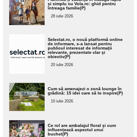
aici textul
și simplu cu Vola.ro: ghid pentru
întreaga familie(P)
pentru
28 iulie 2026
subtitlu
Adaugă
Selectat.ro, o nouă platformă online
aici textul
de informare, s-a lansat pentru
publicul interesat de informații
pentru
relevante, prezentate clar și
obiectiv(P)
subtitlu
20 iulie 2026
Adaugă
Cum să amenajezi o zonă lounge în
aici textul
grădină: 15 idei care să te inspire(P)
pentru
10 iulie 2026
subtitlu
Adaugă
Ce rol are ambalajul floral și cum
aici textul
influențează aspectul unui
buchet(P)