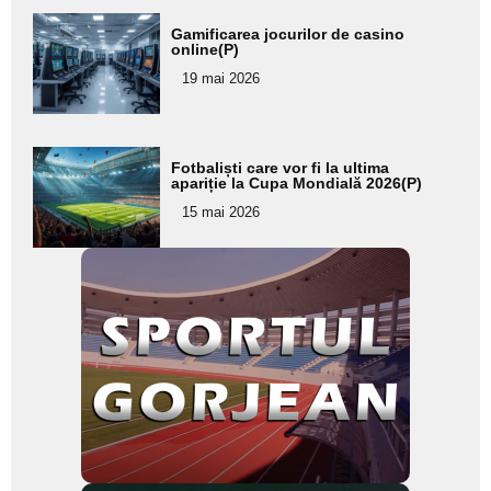
Adaugă
Gamificarea jocurilor de casino
aici textul
online(P)
pentru
19 mai 2026
subtitlu
Adaugă
Fotbaliști care vor fi la ultima
aici textul
apariție la Cupa Mondială 2026(P)
pentru
15 mai 2026
subtitlu