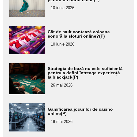
pentru
10 iunie 2026
subtitlu
Adaugă
Cât de mult contează coloana
aici textul
sonoră la sloturi online?(P)
pentru
10 iunie 2026
subtitlu
Adaugă
Strategia de bază nu este suficientă
aici textul
pentru a defini întreaga experiență
la blackjack(P)
pentru
26 mai 2026
subtitlu
Adaugă
Gamificarea jocurilor de casino
aici textul
online(P)
pentru
19 mai 2026
subtitlu