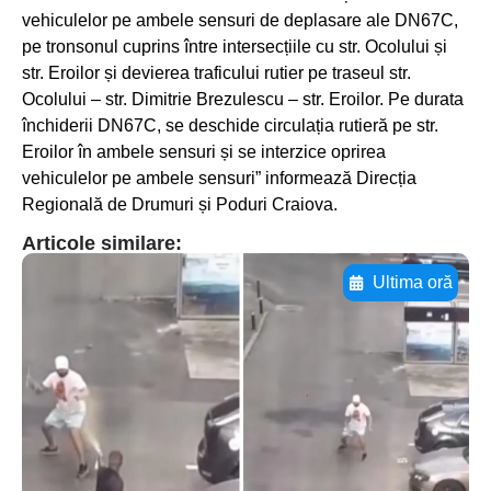
vehiculelor pe ambele sensuri de deplasare ale DN67C,
pe tronsonul cuprins între intersecțiile cu str. Ocolului și
str. Eroilor și devierea traficului rutier pe traseul str.
Ocolului – str. Dimitrie Brezulescu – str. Eroilor. Pe durata
închiderii DN67C, se deschide circulația rutieră pe str.
Eroilor în ambele sensuri și se interzice oprirea
vehiculelor pe ambele sensuri” informează Direcția
Regională de Drumuri și Poduri Craiova.
Articole similare:
Ultima oră
Adaugă aici textul pentru
subtitluAdaugă aici
textul pentru
subtitluAdaugă aici
textul pentru