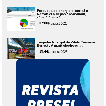
Adaugă
Producţia de energie electrică a
aici textul
României a depăşit consumul,
sâmbătă seară
pentru
07:00
9 august 2026
subtitlu
Adaugă
Tragedie la târgul de Zilele Comunei
aici textul
Berlești. A murit electrocutat
pentru
19:44
8 august 2026
subtitlu