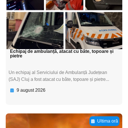
textul pentru
subtitluAdaugă aici
textul pentru
subtitluAdaugă aici
textul pentru subti
Echipaj de ambulanță, atacat cu bâte, topoare și
pietre
Un echipaj al Serviciului de Ambulanță Județean
(SAJ) Cluj a fost atacat cu bâte, topoare și pietre...
9 august 2026
Ultima oră