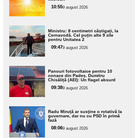
pentru
10:55
9 august 2026
subtitlu
Adaugă
Ministru: 8 centimetri câștigați, la
aici textul
Cernavodă. Cel puțin alte 9 zile
pentru Unitatea 2
pentru
09:47
9 august 2026
subtitlu
Adaugă
Panouri fotovoltaice pentru 10
aici textul
conace din Padeș. Dumitru
Chisăliță (AEI): Un flagel absurd
pentru
09:38
9 august 2026
subtitlu
Adaugă
Radu Miruţă ar susţine o rotativă la
aici textul
guvernare, dar nu cu PSD în primă
fază
pentru
08:06
9 august 2026
subtitlu