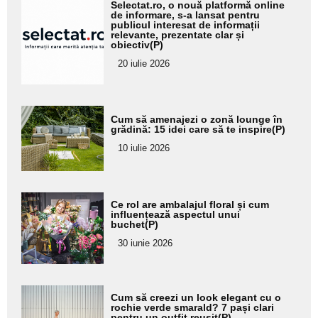
Adaugă
Selectat.ro, o nouă platformă online
aici textul
de informare, s-a lansat pentru
publicul interesat de informații
pentru
relevante, prezentate clar și
obiectiv(P)
subtitlu
20 iulie 2026
Adaugă
Cum să amenajezi o zonă lounge în
aici textul
grădină: 15 idei care să te inspire(P)
pentru
10 iulie 2026
subtitlu
Adaugă
Ce rol are ambalajul floral și cum
aici textul
influențează aspectul unui
buchet(P)
pentru
30 iunie 2026
subtitlu
Adaugă
Cum să creezi un look elegant cu o
aici textul
rochie verde smarald? 7 pași clari
pentru un outfit reușit(P)