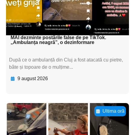
textul pentru
subtitluAdaugă aici
textul pentru subti
MAI dezminte postările false de pe TikTok.
„Ambulanța neagră”, o dezinformare
După ce o ambulanță din Cluj a fost atacată cu pietre,
bâte și topoare de o mulțime...
9 august 2026
Ultima oră
Adaugă aici textul pentru
subtitluAdaugă aici