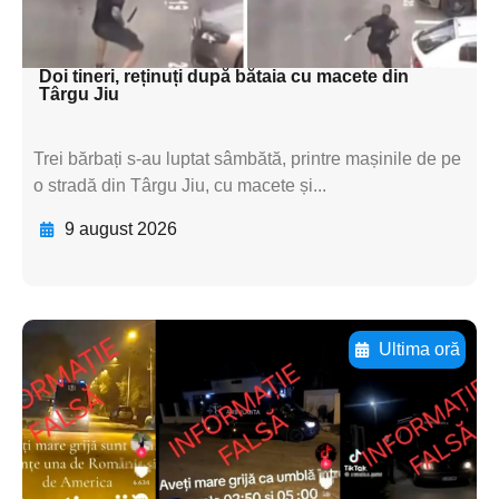
subtitluAdaugă aici
textul pentru subti
Doi tineri, reținuți după bătaia cu macete din
Târgu Jiu
Trei bărbați s-au luptat sâmbătă, printre mașinile de pe
o stradă din Târgu Jiu, cu macete și...
9 august 2026
Ultima oră
Adaugă aici textul pentru
subtitluAdaugă aici
textul pentru
subtitluAdaugă aici