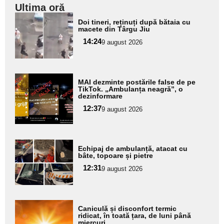
Ultima oră
Adaugă
Doi tineri, reținuți după bătaia cu
aici textul
macete din Târgu Jiu
pentru
14:24
9 august 2026
subtitlu
Adaugă
MAI dezminte postările false de pe
aici textul
TikTok. „Ambulanța neagră”, o
dezinformare
pentru
12:37
9 august 2026
subtitlu
Adaugă
Echipaj de ambulanță, atacat cu
aici textul
bâte, topoare și pietre
pentru
12:31
9 august 2026
subtitlu
Adaugă
Caniculă și disconfort termic
aici textul
ridicat, în toată țara, de luni până
miercuri