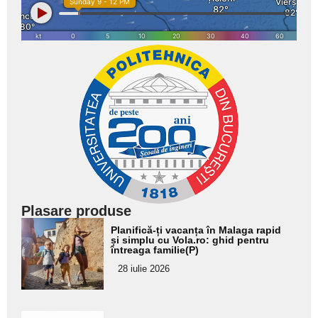
Plasare produse
Adaugă
Planifică-ți vacanța în Malaga rapid
aici textul
și simplu cu Vola.ro: ghid pentru
întreaga familie(P)
pentru
28 iulie 2026
subtitlu