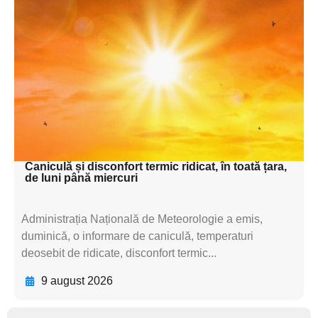
Adaugă aici textul pentru
subtitluAdaugă aici
textul pentru
subtitluAdaugă aici
textul pentru
subtitluAdaugă aici
textul pentru subti
Caniculă și disconfort termic ridicat, în toată țara,
de luni până miercuri
Administrația Națională de Meteorologie a emis,
duminică, o informare de caniculă, temperaturi
deosebit de ridicate, disconfort termic...
9 august 2026