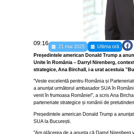
09:16
21 mai 2025
Ultima oră
Președintele american Donald Trump a anunța
Unite în România – Darryl Nirenberg, context 
strategice, Ana Birchall, i-a urat acestuia ”
”Veste excelentă pentru România și Parteneriatu
a anunțat următorul ambasador SUA în România,
venit în frumoasa Românie!”, a scris Ana Birchall
parteneriate strategice și românii de pretutind
Președintele american Donald Trump a anunțat, 
SUA la București.
”Am plăcerea de a anunța că Darryl Nirenberg v