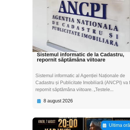
textul pentru
subtitluAdaugă aici
textul pentru
subtitluAdaugă aici
textul pentru subti
Sistemul informatic de la Cadastru,
repornit săptămâna viitoare
Sistemul informatic al Agenției Naționale de
Cadastru și Publicitate Imobiliară (ANCPI) va f
repornit săptămâna viitoare. „Testele...
8 august 2026
Ultima or