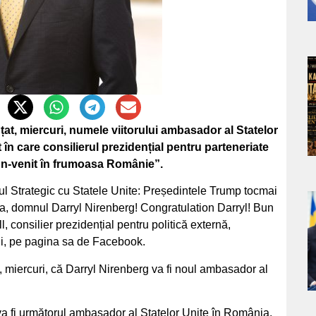
a
s
t, miercuri, numele viitorului ambasador al Statelor
în care consilierul prezidențial pentru parteneriate
Bun-venit în frumoasa Românie”.
l Strategic cu Statele Unite: Președintele Trump tocmai
 domnul Darryl Nirenberg! Congratulation Darryl! Bun
a
, consilier prezidențial pentru politică externă,
eni, pe pagina sa de Facebook.
s
miercuri, că Darryl Nirenberg va fi noul ambasador al
a fi următorul ambasador al Statelor Unite în România.