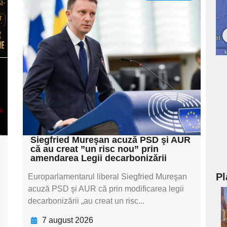
Adaugă aici textul
pentru
subtitluAdaugă aici
textul pentru
subtitluAdaugă aici
textul pentru
subtitluAdaugă aici
textul pentru subti
Siegfried Mureşan acuză PSD şi AUR
că au creat ”un risc nou” prin
amendarea Legii decarbonizării
Pl
Europarlamentarul liberal Siegfried Mureşan
acuză PSD şi AUR că prin modificarea legii
decarbonizării „au creat un risc...
a
7 august 2026