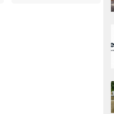
s
a
s
a
s