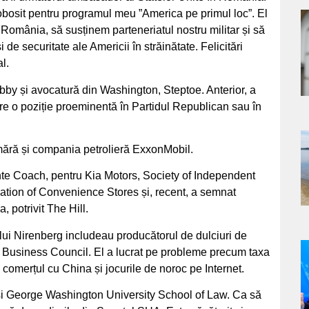
neobosit pentru programul meu ”America pe primul loc”. El
a
România, să susținem parteneriatul nostru militar și să
 securitate ale Americii în străinătate. Felicitări
s
l.
bby și avocatură din Washington, Steptoe. Anterior, a
are o poziție proeminentă în Partidul Republican sau în
numără și compania petrolieră ExxonMobil.
a
te Coach, pentru Kia Motors, Society of Independent
s
ation of Convenience Stores și, recent, a semnat
 potrivit The Hill.
ai lui Nirenberg includeau producătorul de dulciuri de
Business Council. El a lucrat pe probleme precum taxa
a
omerțul cu China și jocurile de noroc pe Internet.
s
 și George Washington University School of Law. Ca să