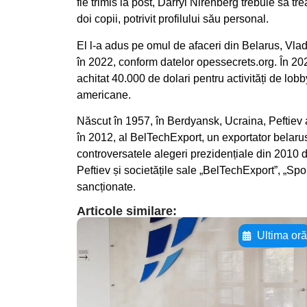
fie trimis la post, Darryl Nirenberg trebuie să t
doi copii, potrivit profilului său personal.
El l-a adus pe omul de afaceri din Belarus, Vlad
în 2022, conform datelor opessecrets.org. În 2021
achitat 40.000 de dolari pentru activități de lobby
americane.
Născut în 1957, în Berdyansk, Ucraina, Peftiev 
în 2012, al BelTechExport, un exportator belaru
controversatele alegeri prezidențiale din 2010 d
Peftiev și societățile sale „BelTechExport”, „Spo
sancționate.
Articole similare:
Ultima or
Adaugă aici textul
pentru
subtitluAdaugă aici