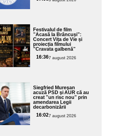
Adaugă
Festivalul de film
ici textul
”Acasă la Brâncuși”:
Concert Vița de Vie și
pentru
proiecția filmului
ubtitlu
”Cravata galbenă”
16:36
7 august 2026
Adaugă
Siegfried Mureşan
ici textul
acuză PSD şi AUR că au
creat ”un risc nou” prin
pentru
amendarea Legii
ubtitlu
decarbonizării
16:02
7 august 2026