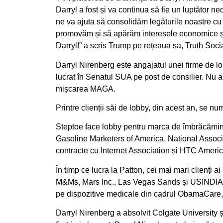
Darryl a fost și va continua să fie un luptător 
ne va ajuta să consolidăm legăturile noastre cu 
promovăm și să apărăm interesele economice și de
Darryl!” a scris Trump pe rețeaua sa, Truth Socia
Darryl Nirenberg este angajatul unei firme de lo
lucrat în Senatul SUA pe post de consilier. Nu 
mișcarea MAGA.
Printre clienții săi de lobby, din acest an, se 
Steptoe face lobby pentru marca de îmbrăcămin
Gasoline Marketers of America, National Associ
contracte cu Internet Association și HTC America,
În timp ce lucra la Patton, cei mai mari clienți 
M&Ms, Mars Inc., Las Vegas Sands și USINDIA 
pe dispozitive medicale din cadrul ObamaCare, c
Darryl Nirenberg a absolvit Colgate University