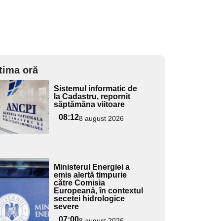
tima oră
Adaugă
Sistemul informatic de
ici textul
la Cadastru, repornit
săptămâna viitoare
pentru
ubtitlu
08:12
8 august 2026
Adaugă
Ministerul Energiei a
ici textul
emis alertă timpurie
către Comisia
pentru
Europeană, în contextul
ubtitlu
secetei hidrologice
severe
07:00
8 august 2026