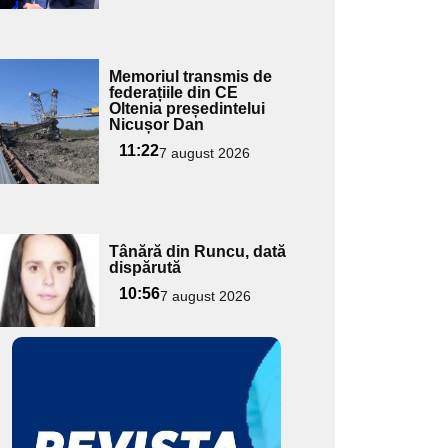
Adaugă
Memoriul transmis de
ici textul
federațiile din CE
Oltenia președintelui
pentru
Nicușor Dan
ubtitlu
11:22
7 august 2026
Adaugă
Tânără din Runcu, dată
ici textul
dispărută
pentru
10:56
7 august 2026
ubtitlu