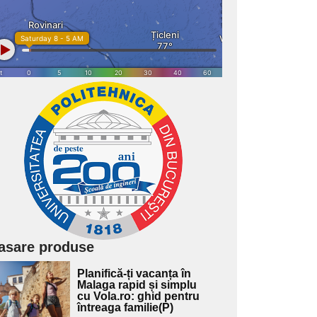
asare produse
Adaugă
Planifică-ți vacanța în
ici textul
Malaga rapid și simplu
cu Vola.ro: ghid pentru
pentru
întreaga familie(P)