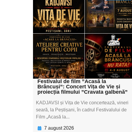
Adaugă aici textul
pentru
subtitluAdaugă aici
textul pentru
subtitluAdaugă aici
textul pentru
subtitluAdaugă aici
textul pentru subti
Festivalul de film ”Acasă la
Brâncuși”: Concert Vița de Vie și
proiecția filmului ”Cravata galbenă”
KADJAVSI și Vița de Vie concertează, vineri
seară, la Peștișani, în cadrul Festivalului de
Film „Acasă la...
7 august 2026