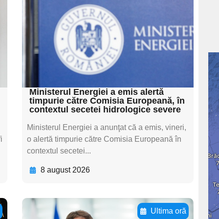
textul pentru
subtitluAdaugă aici
textul pentru
subtitluAdaugă aici
textul pentru subti
Ministerul Energiei a emis alertă
timpurie către Comisia Europeană, în
contextul secetei hidrologice severe
Ministerul Energiei a anunţat că a emis, vineri,
i
o alertă timpurie către Comisia Europeană în
contextul secetei...
8 august 2026
ă
Ultima oră