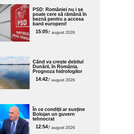
Adaugă
PSD: României nu i se
ici textul
poate cere să rămână în
beznă pentru a accesa
pentru
banii europeni!
ubtitlu
15:05
7 august 2026
Adaugă
Când va crește debitul
ici textul
Dunării, în România.
Prognoza hidrologilor
pentru
ubtitlu
14:42
7 august 2026
Adaugă
În ce condiții ar susține
ici textul
Bolojan un guvern
tehnocrat
pentru
ubtitlu
12:54
7 august 2026