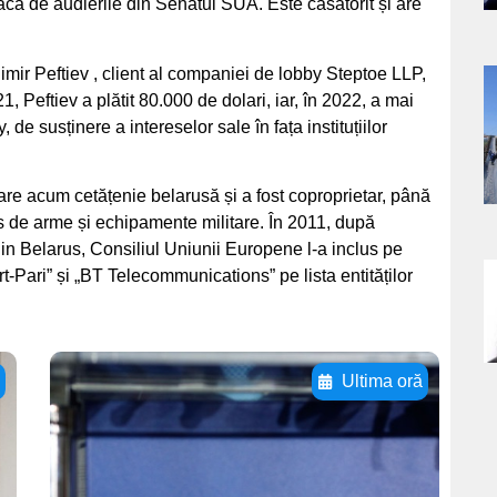
reacă de audierile din Senatul SUA. Este căsătorit și are
imir Peftiev , client al companiei de lobby Steptoe LLP,
a
, Peftiev a plătit 80.000 de dolari, iar, în 2022, a mai
, de susținere a intereselor sale în fața instituțiilor
s
are acum cetățenie belarusă și a fost coproprietar, până
s de arme și echipamente militare. În 2011, după
in Belarus, Consiliul Uniunii Europene l-a inclus pe
rt-Pari” și „BT Telecommunications” pe lista entităților
a
s
ă
Ultima oră
Adaugă aici textul
pentru
subtitluAdaugă aici