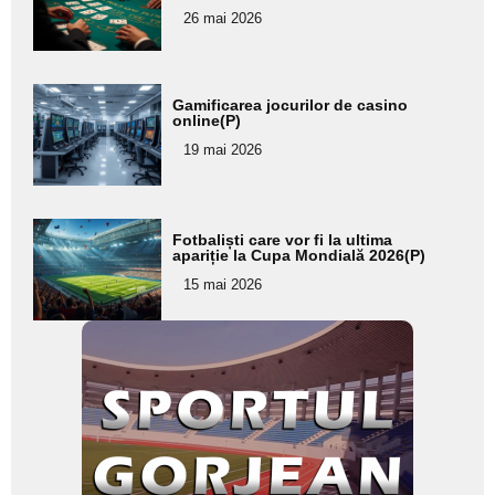
pentru
26 mai 2026
subtitlu
Adaugă
Gamificarea jocurilor de casino
aici textul
online(P)
pentru
19 mai 2026
subtitlu
Adaugă
Fotbaliști care vor fi la ultima
aici textul
apariție la Cupa Mondială 2026(P)
pentru
15 mai 2026
subtitlu