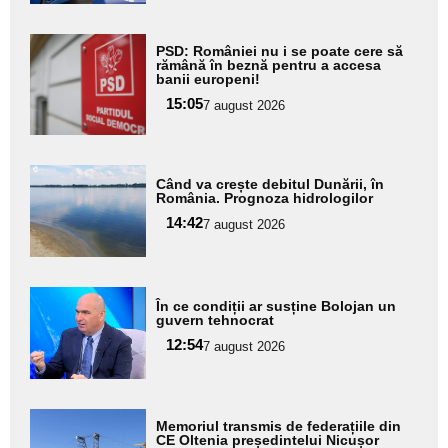
Adaugă
PSD: României nu i se poate cere să
aici textul
rămână în beznă pentru a accesa
banii europeni!
pentru
15:05
7 august 2026
subtitlu
Adaugă
Când va crește debitul Dunării, în
aici textul
România. Prognoza hidrologilor
pentru
14:42
7 august 2026
subtitlu
Adaugă
În ce condiții ar susține Bolojan un
aici textul
guvern tehnocrat
pentru
12:54
7 august 2026
subtitlu
Adaugă
Memoriul transmis de federațiile din
aici textul
CE Oltenia președintelui Nicușor