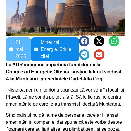
21
Minerit și
mai
Energie
,
Știrile
2025
zilei
La AUR începuse împărțirea funcțiilor de la
Complexul Energetic Oltenia, susține liderul sindical
Alin Munteanu, președintele Cartel Alfa Gorj.
”Niște oameni din teritoriu spuneau că vor veni în locul lui
Plaveti, că ne vor da pe toți afară. Să le fie rușine pentru
amenințările pe care le-au transmis!” declară Munteanu.
Sindicalistul nu dă nume de persoane, care ar fi lansat
amenințări în companie, dar spune că este vorba despre
”oameni care au lipit afișe, au plimbat genți și se pozau