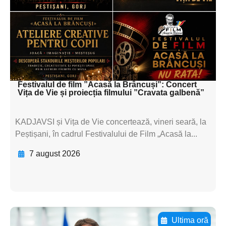
textul pentru
subtitluAdaugă aici
textul pentru
subtitluAdaugă aici
textul pentru subti
Festivalul de film ”Acasă la Brâncuși”: Concert
Vița de Vie și proiecția filmului ”Cravata galbenă”
KADJAVSI și Vița de Vie concertează, vineri seară, la
Peștișani, în cadrul Festivalului de Film „Acasă la...
7 august 2026
Ultima oră