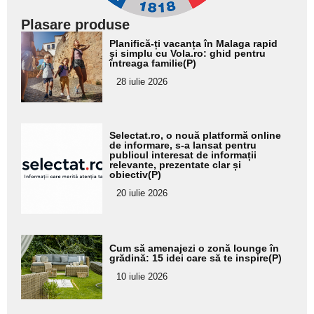
Plasare produse
Adaugă
Planifică-ți vacanța în Malaga rapid
aici textul
și simplu cu Vola.ro: ghid pentru
întreaga familie(P)
pentru
28 iulie 2026
subtitlu
Adaugă
Selectat.ro, o nouă platformă online
aici textul
de informare, s-a lansat pentru
publicul interesat de informații
pentru
relevante, prezentate clar și
obiectiv(P)
subtitlu
20 iulie 2026
Adaugă
Cum să amenajezi o zonă lounge în
aici textul
grădină: 15 idei care să te inspire(P)
pentru
10 iulie 2026
subtitlu