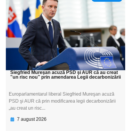
Adaugă aici textul pentru
subtitluAdaugă aici
textul pentru
subtitluAdaugă aici
textul pentru
subtitluAdaugă aici
textul pentru subti
Siegfried Mureşan acuză PSD şi AUR că au creat
”un risc nou” prin amendarea Legii decarbonizării
Europarlamentarul liberal Siegfried Mureşan acuză
PSD şi AUR că prin modificarea legii decarbonizării
„au creat un risc...
7 august 2026