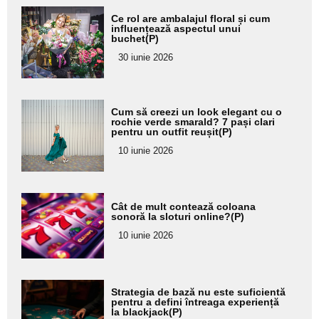
Adaugă
Ce rol are ambalajul floral și cum
aici textul
influențează aspectul unui
buchet(P)
pentru
30 iunie 2026
subtitlu
Adaugă
Cum să creezi un look elegant cu o
aici textul
rochie verde smarald? 7 pași clari
pentru un outfit reușit(P)
pentru
10 iunie 2026
subtitlu
Adaugă
Cât de mult contează coloana
aici textul
sonoră la sloturi online?(P)
pentru
10 iunie 2026
subtitlu
Adaugă
Strategia de bază nu este suficientă
aici textul
pentru a defini întreaga experiență
la blackjack(P)