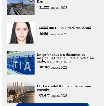
Dan
pentru
11:22
7 august 2026
subtitlu
Adaugă
Tânără din Runcu, dată dispărută
aici textul
10:56
pentru
7 august 2026
subtitlu
Adaugă
Un șofer băut s-a răsturnat cu
aici textul
mașina, la Crasna. Fratele, venit să-l
ajute, a ajuns la spital
pentru
10:16
7 august 2026
subtitlu
Adaugă
CEO a anulat 6 licitații de vânzare
aici textul
energie
pentru
09:47
7 august 2026
subtitlu