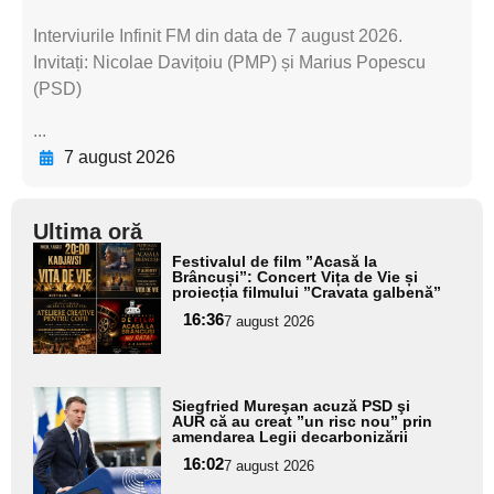
Interviurile Infinit FM din data de 7 august 2026.
Invitați: Nicolae Davițoiu (PMP) și Marius Popescu
(PSD)
...
7 august 2026
Ultima oră
Adaugă
Festivalul de film ”Acasă la
aici textul
Brâncuși”: Concert Vița de Vie și
proiecția filmului ”Cravata galbenă”
pentru
16:36
7 august 2026
subtitlu
Adaugă
Siegfried Mureşan acuză PSD şi
aici textul
AUR că au creat ”un risc nou” prin
amendarea Legii decarbonizării
pentru
16:02
7 august 2026
subtitlu