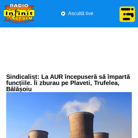
Ascultă live
Sindicalist: La AUR începuseră să împartă
funcțiile. Îi zburau pe Plaveti, Trufelea,
Bălășoiu