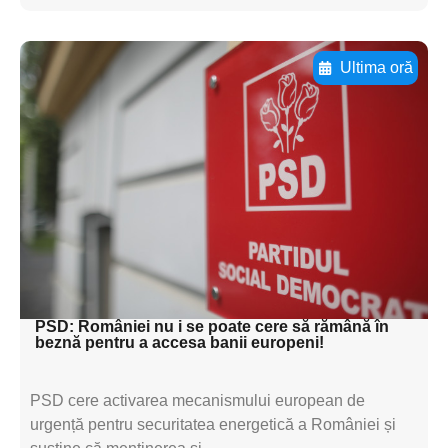
Ultima oră
Adaugă aici textul pentru
subtitluAdaugă aici
textul pentru
subtitluAdaugă aici
textul pentru
subtitluAdaugă aici
textul pentru subti
PSD: României nu i se poate cere să rămână în
beznă pentru a accesa banii europeni!
PSD cere activarea mecanismului european de
urgență pentru securitatea energetică a României și