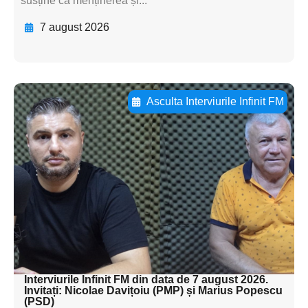
susține că menținerea și...
7 august 2026
Asculta Interviurile Infinit FM
Adaugă aici textul pentru
subtitluAdaugă aici
textul pentru
subtitluAdaugă aici
textul pentru
subtitluAdaugă aici
textul pentru subti
Interviurile Infinit FM din data de 7 august 2026.
Invitați: Nicolae Davițoiu (PMP) și Marius Popescu
(PSD)