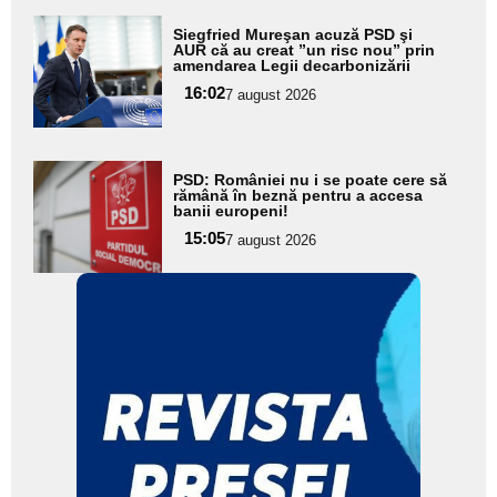
Adaugă
Siegfried Mureşan acuză PSD şi
aici textul
AUR că au creat ”un risc nou” prin
amendarea Legii decarbonizării
pentru
16:02
7 august 2026
subtitlu
Adaugă
PSD: României nu i se poate cere să
aici textul
rămână în beznă pentru a accesa
banii europeni!
pentru
15:05
7 august 2026
subtitlu