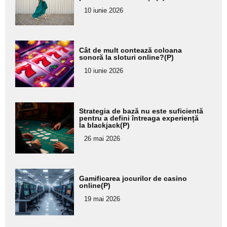
pentru
10 iunie 2026
subtitlu
Adaugă
Cât de mult contează coloana
aici textul
sonoră la sloturi online?(P)
pentru
10 iunie 2026
subtitlu
Adaugă
Strategia de bază nu este suficientă
aici textul
pentru a defini întreaga experiență
la blackjack(P)
pentru
26 mai 2026
subtitlu
Adaugă
Gamificarea jocurilor de casino
aici textul
online(P)
pentru
19 mai 2026
subtitlu