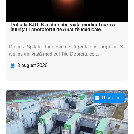
subtitluAdaugă aici
textul pentru subti
Doliu la SJU. S-a stins din viață medicul care a
înființat Laboratorul de Analize Medicale
Doliu la Spitalul Județean de Urgență din Târgu Jiu. S-
a stins din viață medicul Titu Dobroiu, cel...
8 august 2026
Ultima oră
Adaugă aici textul pentru
subtitluAdaugă aici
textul pentru