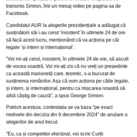
transmis Simion, într-un mesaj video pe pagina sa de
Facebook.
Candidatul AUR la alegerile prezidențiale a adăugat că
susținătorii săi i-au cerut ‘insistent’ în ultimele 24 de ore
să facă acest lucru, menționând că va acționa pe căi
legale ‘și intern și internațional’.
”Voi mi-ați cerut, insistent, în ultimele 24 de ore, să ascult
de vocea voastră. Voi mi-ați zis că nu vreți un președinte
ca această marionetă care, teoretic, s-a bucurat de
susținerea românilor. Așa că vom acționa pe căile legale,
și intern, și internațional, pentru ca mișcarea noastră să
aibă câștig de cauză”, a spus George Simion.
Potrivit acestuia, contestația se va baza ”pe exact
motivele din decizia din 6 decembrie 2024” de anulare a
alegerilor de anul trecut.
”Eu, ca și competitor electoral, voi scrie Curții