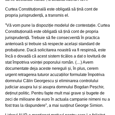
Curtea Constituțională este obligată să țină cont de
propria jurisprudență, a transmis el.
”Vă vom pune la dispoziție modelul de contestație. Curtea
Constituțională este obligată să țină cont de propria
jurisprudență. Trebuie să fie consecventă în practica
anterioară și trebuie să respecte același standard de
probațiune. Dacă solicitarea noastră va fi respinsă, este
încă o dovadă că acest sistem ticălos a dat o lovitură de
stat împotriva voinței poporului român. (…) Avem
documentate deja aceste nereguli și, în plus, cerem
urgent retragerea tuturor acuzațiilor formulate împotriva
domnului Călin Georgescu și eliminarea controlului
judiciar asupra lui și asupra domnului Bogdan Peșchir,
deținut politic. Pentru fapte mult mai grave și bugete de
zeci de milioane de euro în actuala campanie nimeni nu a
fost tras la răspundere”, a mai susținut George Simion.