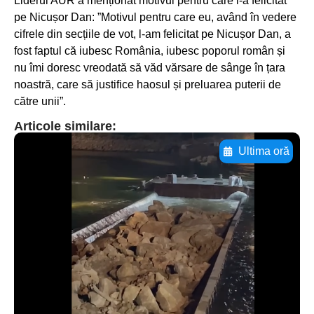
Liderul AUR a menționat motivul pentru care l-a felicitat
pe Nicușor Dan: ”Motivul pentru care eu, având în vedere
cifrele din secțiile de vot, l-am felicitat pe Nicușor Dan, a
fost faptul că iubesc România, iubesc poporul român și
nu îmi doresc vreodată să văd vărsare de sânge în țara
noastră, care să justifice haosul și preluarea puterii de
către unii”.
Articole similare:
Ultima oră
Adaugă aici textul pentru
subtitluAdaugă aici
textul pentru
subtitluAdaugă aici
textul pentru
subtitluAdaugă aici
textul pentru subti