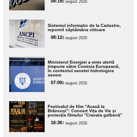
08:19
8 august 2026
subtitlu
Adaugă
Sistemul informatic de la Cadastru,
aici textul
repornit săptămâna viitoare
pentru
08:12
8 august 2026
subtitlu
Adaugă
Ministerul Energiei a emis alertă
aici textul
timpurie către Comisia Europeană,
în contextul secetei hidrologice
pentru
severe
subtitlu
07:00
8 august 2026
Adaugă
Festivalul de film ”Acasă la
aici textul
Brâncuși”: Concert Vița de Vie și
proiecția filmului ”Cravata galbenă”
pentru
16:36
7 august 2026
subtitlu