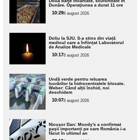
Două barje încărcate, scufundate în
aici textul
Dunăre. Operaţiunea a durat 11 ore
pentru
10:29
8 august 2026
subtitlu
Adaugă
Doliu la SJU. S-a stins din viață
aici textul
medicul care a înființat Laboratorul
de Analize Medicale
pentru
10:17
8 august 2026
subtitlu
Adaugă
Undă verde pentru reluarea
aici textul
lucrărilor la hidrocentralele blocate.
Weber: Când alții închid, noi
pentru
deschidem
subtitlu
10:07
8 august 2026
Adaugă
Nicușor Dan: Moody’s a confirmat
aici textul
pașii importanți pe care România i-a
făcut în ultimul an
pentru