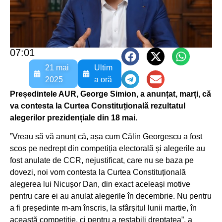
07:01
21 mai
Ultim
2025
a oră
Președintele AUR, George Simion, a anunțat, marți, că
va contesta la Curtea Constituțională rezultatul
alegerilor prezidențiale din 18 mai.
”Vreau să vă anunț că, așa cum Călin Georgescu a fost
scos pe nedrept din competiția electorală și alegerile au
fost anulate de CCR, nejustificat, care nu se baza pe
dovezi, noi vom contesta la Curtea Constituțională
alegerea lui Nicușor Dan, din exact aceleași motive
pentru care ei au anulat alegerile în decembrie. Nu pentru
a fi președinte m-am înscris, la sfârșitul lunii martie, în
această competiție, ci pentru a restabili dreptatea”, a