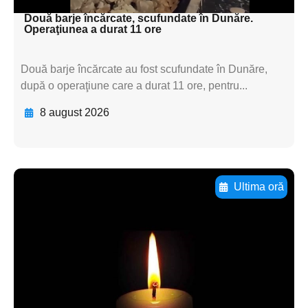
Două barje încărcate, scufundate în Dunăre.
Operaţiunea a durat 11 ore
Două barje încărcate au fost scufundate în Dunăre,
după o operaţiune care a durat 11 ore, pentru...
8 august 2026
Ultima oră
Adaugă aici textul pentru
subtitluAdaugă aici
textul pentru
subtitluAdaugă aici
textul pentru