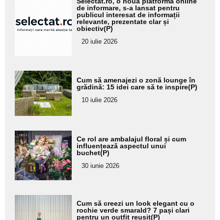
Selectat.ro, o nouă platformă online
aici textul
de informare, s-a lansat pentru
publicul interesat de informații
pentru
relevante, prezentate clar și
obiectiv(P)
subtitlu
20 iulie 2026
Adaugă
Cum să amenajezi o zonă lounge în
aici textul
grădină: 15 idei care să te inspire(P)
pentru
10 iulie 2026
subtitlu
Adaugă
Ce rol are ambalajul floral și cum
aici textul
influențează aspectul unui
buchet(P)
pentru
30 iunie 2026
subtitlu
Adaugă
Cum să creezi un look elegant cu o
aici textul
rochie verde smarald? 7 pași clari
pentru un outfit reușit(P)