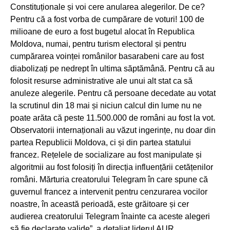
Constituționale și voi cere anularea alegerilor. De ce?
Pentru că a fost vorba de cumpărare de voturi! 100 de
milioane de euro a fost bugetul alocat în Republica
Moldova, numai, pentru turism electoral și pentru
cumpărarea voinței românilor basarabeni care au fost
diabolizați pe nedrept în ultima săptămână. Pentru că au
folosit resurse administrative ale unui alt stat ca să
anuleze alegerile. Pentru că persoane decedate au votat
la scrutinul din 18 mai și niciun calcul din lume nu ne
poate arăta că peste 11.500.000 de români au fost la vot.
Observatorii internaționali au văzut ingerințe, nu doar din
partea Republicii Moldova, ci și din partea statului
francez. Rețelele de socializare au fost manipulate și
algoritmii au fost folosiți în direcția influențării cetățenilor
români. Mărturia creatorului Telegram în care spune că
guvernul francez a intervenit pentru cenzurarea vocilor
noastre, în această perioadă, este grăitoare și cer
audierea creatorului Telegram înainte ca aceste alegeri
să fie declarate valide”, a detaliat liderul AUR.