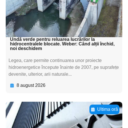
subtitluAdaugă aici
textul pentru
subtitluAdaugă aici
textul pentru subti
Undă verde pentru reluarea lucrărilor la
hidrocentralele blocate. Weber: Când alții închid,
noi deschidem
Legea, care permite continuarea unor proiecte
hidroenergetice începute înainte de 2007, pe suprafețe
devenite, ulterior, arii naturale...
8 august 2026
Ultima oră
Adaugă aici textul pentru
subtitluAdaugă aici