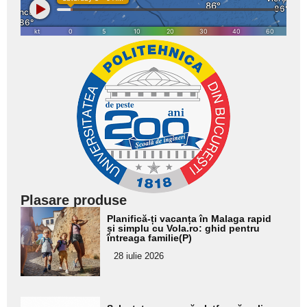
Plasare produse
Adaugă
Planifică-ți vacanța în Malaga rapid
aici textul
și simplu cu Vola.ro: ghid pentru
întreaga familie(P)
pentru
28 iulie 2026
subtitlu
Adaugă