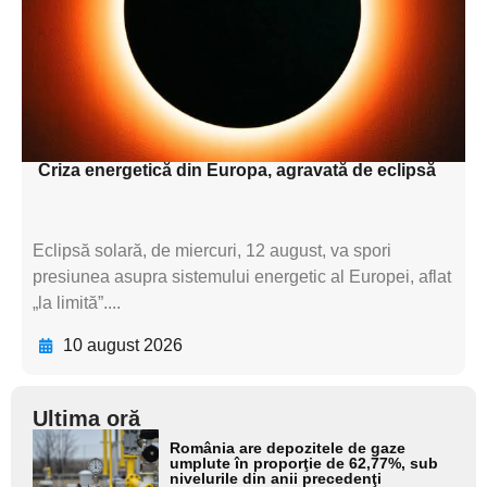
subtitluAdaugă aici
textul pentru
subtitluAdaugă aici
textul pentru subti
Criza energetică din Europa, agravată de eclipsă
Eclipsă solară, de miercuri, 12 august, va spori
presiunea asupra sistemului energetic al Europei, aflat
„la limită”....
10 august 2026
Ultima oră
Adaugă
România are depozitele de gaze
aici textul
umplute în proporţie de 62,77%, sub
nivelurile din anii precedenţi