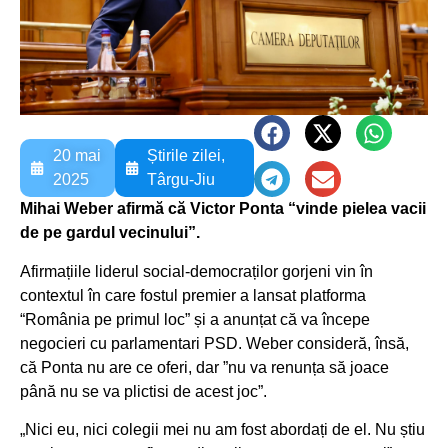
20 mai
Știrile zilei
,
2025
Târgu-Jiu
Mihai Weber afirmă că Victor Ponta “vinde pielea vacii
de pe gardul vecinului”.
Afirmațiile liderul social-democraților gorjeni vin în
contextul în care fostul premier a lansat platforma
“România pe primul loc” și a anunțat că va începe
negocieri cu parlamentari PSD. Weber consideră, însă,
că Ponta nu are ce oferi, dar ”nu va renunța să joace
până nu se va plictisi de acest joc”.
„Nici eu, nici colegii mei nu am fost abordați de el. Nu știu