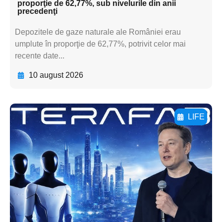
proporţie de 62,77%, sub nivelurile din anii
precedenţi
Depozitele de gaze naturale ale României erau
umplute în proporţie de 62,77%, potrivit celor mai
recente date...
10 august 2026
LIFE
Adaugă aici textul pentru
subtitluAdaugă aici
textul pentru
subtitluAdaugă aici
textul pentru
subtitluAdaugă aici