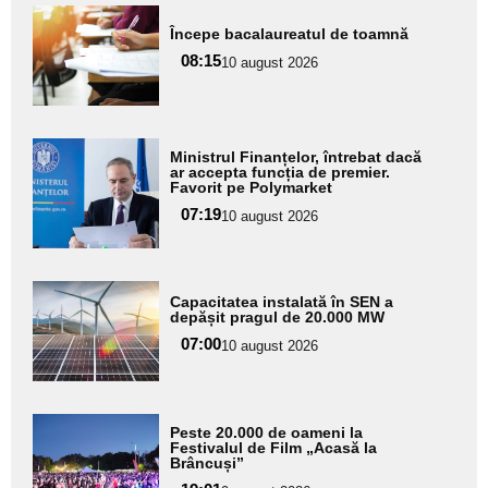
Adaugă
Începe bacalaureatul de toamnă
aici textul
08:15
pentru
10 august 2026
subtitlu
Adaugă
Ministrul Finanțelor, întrebat dacă
aici textul
ar accepta funcția de premier.
Favorit pe Polymarket
pentru
07:19
10 august 2026
subtitlu
Adaugă
Capacitatea instalată în SEN a
aici textul
depășit pragul de 20.000 MW
pentru
07:00
10 august 2026
subtitlu
Adaugă
Peste 20.000 de oameni la
aici textul
Festivalul de Film „Acasă la
Brâncuși”
pentru