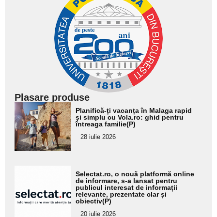
Plasare produse
Adaugă
Planifică-ți vacanța în Malaga rapid
aici textul
și simplu cu Vola.ro: ghid pentru
întreaga familie(P)
pentru
28 iulie 2026
subtitlu
Adaugă
Selectat.ro, o nouă platformă online
aici textul
de informare, s-a lansat pentru
publicul interesat de informații
pentru
relevante, prezentate clar și
obiectiv(P)
subtitlu
20 iulie 2026