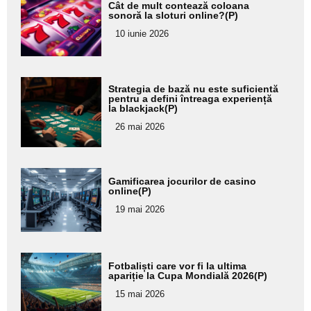
Cât de mult contează coloana
aici textul
sonoră la sloturi online?(P)
pentru
10 iunie 2026
subtitlu
Adaugă
Strategia de bază nu este suficientă
aici textul
pentru a defini întreaga experiență
la blackjack(P)
pentru
26 mai 2026
subtitlu
Adaugă
Gamificarea jocurilor de casino
aici textul
online(P)
pentru
19 mai 2026
subtitlu
Adaugă
Fotbaliști care vor fi la ultima
aici textul
apariție la Cupa Mondială 2026(P)
pentru
15 mai 2026
subtitlu