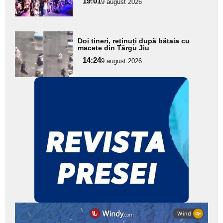
19:01
9 august 2026
subtitlu
Adaugă
Doi tineri, reținuți după bătaia cu
aici textul
macete din Târgu Jiu
pentru
14:24
9 august 2026
subtitlu