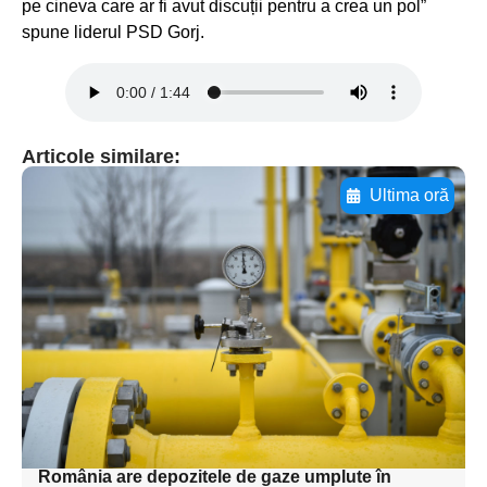
pe cineva care ar fi avut discuții pentru a crea un pol”
spune liderul PSD Gorj.
Articole similare:
Ultima oră
Adaugă aici textul pentru
subtitluAdaugă aici
textul pentru
subtitluAdaugă aici
textul pentru
subtitluAdaugă aici
textul pentru subti
România are depozitele de gaze umplute în