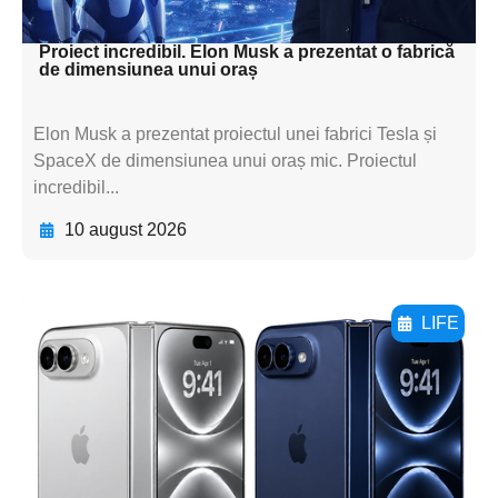
textul pentru subti
Proiect incredibil. Elon Musk a prezentat o fabrică
de dimensiunea unui oraș
Elon Musk a prezentat proiectul unei fabrici Tesla și
SpaceX de dimensiunea unui oraș mic. Proiectul
incredibil...
10 august 2026
LIFE
Adaugă aici textul pentru
subtitluAdaugă aici
textul pentru
subtitluAdaugă aici