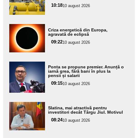
pentru
10:18
10 august 2026
subtitlu
Adaugă
Criza energetică din Europa,
aici textul
agravată de eclipsă
pentru
09:22
10 august 2026
subtitlu
Adaugă
Ponta se propune premier. Anunță o
aici textul
iarnă grea, fără bani în plus la
pensii și salarii
pentru
09:15
10 august 2026
subtitlu
Adaugă
Slatina, mai atractivă pentru
aici textul
investitori decât Târgu Jiul. Motivul
pentru
08:24
10 august 2026
subtitlu