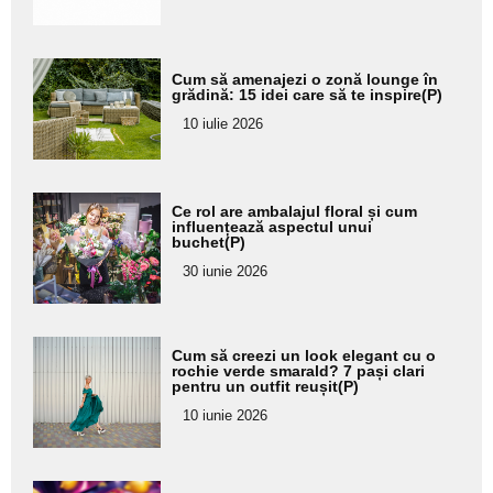
Adaugă
Cum să amenajezi o zonă lounge în
aici textul
grădină: 15 idei care să te inspire(P)
pentru
10 iulie 2026
subtitlu
Adaugă
Ce rol are ambalajul floral și cum
aici textul
influențează aspectul unui
buchet(P)
pentru
30 iunie 2026
subtitlu
Adaugă
Cum să creezi un look elegant cu o
aici textul
rochie verde smarald? 7 pași clari
pentru un outfit reușit(P)
pentru
10 iunie 2026
subtitlu
Adaugă