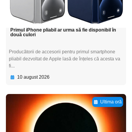
textul pentru
subtitluAdaugă aici
textul pentru subti
Primul iPhone pliabil ar urma să fie disponibil în
două culori
Producătorii de accesorii pentru primul smartphone
pliabil dezvoltat de Apple lasă de înțeles că acesta va
fi...
10 august 2026
Ultima oră
Adaugă aici textul pentru
subtitluAdaugă aici
textul pentru