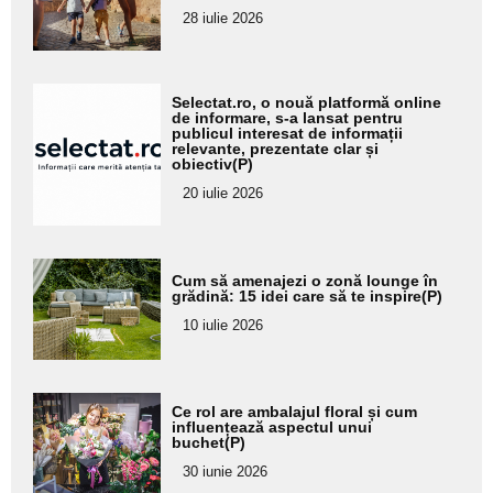
pentru
28 iulie 2026
subtitlu
Adaugă
Selectat.ro, o nouă platformă online
aici textul
de informare, s-a lansat pentru
publicul interesat de informații
pentru
relevante, prezentate clar și
obiectiv(P)
subtitlu
20 iulie 2026
Adaugă
Cum să amenajezi o zonă lounge în
aici textul
grădină: 15 idei care să te inspire(P)
pentru
10 iulie 2026
subtitlu
Adaugă
Ce rol are ambalajul floral și cum
aici textul
influențează aspectul unui
buchet(P)
pentru
30 iunie 2026
subtitlu