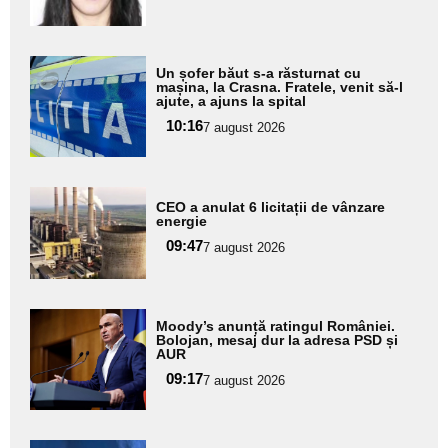
subtitlu
Adaugă
Un șofer băut s-a răsturnat cu
aici textul
mașina, la Crasna. Fratele, venit să-l
ajute, a ajuns la spital
pentru
10:16
7 august 2026
subtitlu
Adaugă
CEO a anulat 6 licitații de vânzare
aici textul
energie
pentru
09:47
7 august 2026
subtitlu
Adaugă
Moody’s anunță ratingul României.
aici textul
Bolojan, mesaj dur la adresa PSD și
AUR
pentru
09:17
7 august 2026
subtitlu