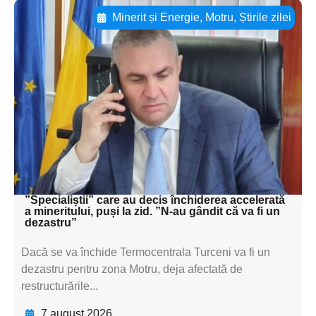
Minerit și Energie
,
Motru
,
Știrile zilei
Adaugă aici textul pentru
subtitluAdaugă aici
textul pentru
subtitluAdaugă aici
textul pentru
subtitluAdaugă aici
textul pentru subti
”Specialiștii” care au decis închiderea accelerată
a mineritului, puși la zid. ”N-au gândit că va fi un
dezastru”
Dacă se va închide Termocentrala Turceni va fi un
dezastru pentru zona Motru, deja afectată de
restructurările...
7 august 2026