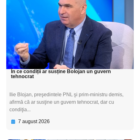
Adaugă aici textul pentru
subtitluAdaugă aici
textul pentru
subtitluAdaugă aici
textul pentru
subtitluAdaugă aici
textul pentru subti
În ce condiții ar susține Bolojan un guvern
tehnocrat
Ilie Blojan, preşedintele PNL şi prim-ministru demis,
afirmă că ar susţine un guvern tehnocrat, dar cu
condiţia...
7 august 2026