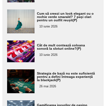
Adaugă
Cum să creezi un look elegant cu o
aici textul
rochie verde smarald? 7 pași clari
pentru un outfit reușit(P)
pentru
10 iunie 2026
subtitlu
Adaugă
Cât de mult contează coloana
aici textul
sonoră la sloturi online?(P)
pentru
10 iunie 2026
subtitlu
Adaugă
Strategia de bază nu este suficientă
aici textul
pentru a defini întreaga experiență
la blackjack(P)
pentru
26 mai 2026
subtitlu
Adaugă
Gamificarea jocurilor de casino