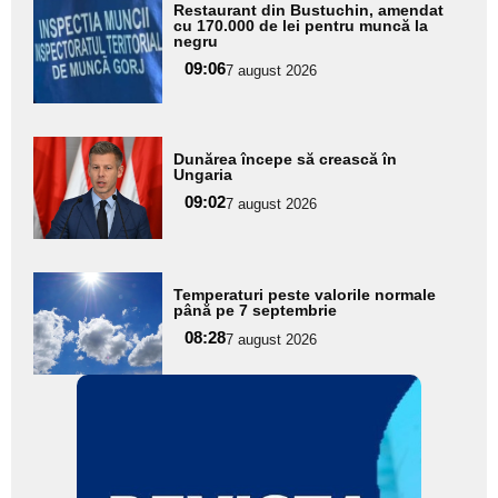
Adaugă
Restaurant din Bustuchin, amendat
aici textul
cu 170.000 de lei pentru muncă la
negru
pentru
09:06
7 august 2026
subtitlu
Adaugă
Dunărea începe să crească în
aici textul
Ungaria
pentru
09:02
7 august 2026
subtitlu
Adaugă
Temperaturi peste valorile normale
aici textul
până pe 7 septembrie
pentru
08:28
7 august 2026
subtitlu