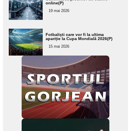
aici textul
online(P)
pentru
19 mai 2026
subtitlu
Adaugă
Fotbaliști care vor fi la ultima
aici textul
apariție la Cupa Mondială 2026(P)
pentru
15 mai 2026
subtitlu