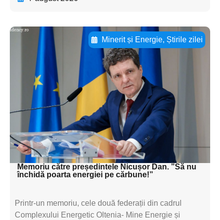
Minerit și Energie
,
Știrile zilei
Adaugă aici textul pentru
subtitluAdaugă aici
textul pentru
subtitluAdaugă aici
textul pentru
subtitluAdaugă aici
textul pentru subti
Memoriu către președintele Nicușor Dan. ”Să nu
închidă poarta energiei pe cărbune!”
Printr-un memoriu, cele două federații din cadrul
Complexului Energetic Oltenia- Mine Energie și