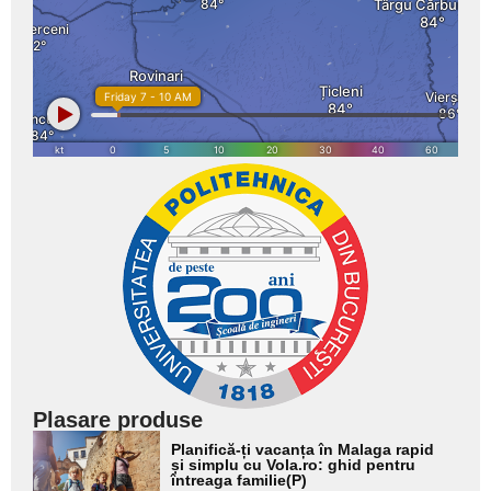
Plasare produse
Adaugă
Planifică-ți vacanța în Malaga rapid
aici textul
și simplu cu Vola.ro: ghid pentru
întreaga familie(P)