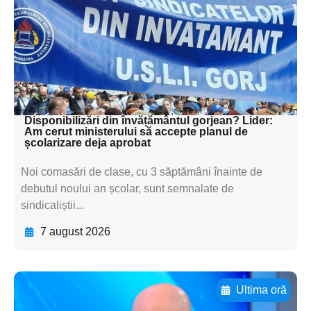
textul pentru
subtitluAdaugă aici
textul pentru
subtitluAdaugă aici
textul pentru subti
Disponibilizări din învățământul gorjean? Lider:
Am cerut ministerului să accepte planul de
școlarizare deja aprobat
Noi comasări de clase, cu 3 săptămâni înainte de
debutul noului an școlar, sunt semnalate de
sindicaliștii...
7 august 2026
Ultima oră