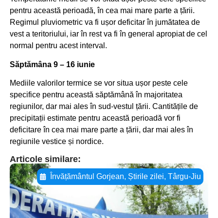
pentru această perioadă, în cea mai mare parte a țării.
Regimul pluviometric va fi ușor deficitar în jumătatea de
vest a teritoriului, iar în rest va fi în general apropiat de cel
normal pentru acest interval.
Săptămâna 9 – 16 iunie
Mediile valorilor termice se vor situa ușor peste cele
specifice pentru această săptămână în majoritatea
regiunilor, dar mai ales în sud-vestul țării. Cantitățile de
precipitații estimate pentru această perioadă vor fi
deficitare în cea mai mare parte a țării, dar mai ales în
regiunile vestice și nordice.
Articole similare:
Învățământul Gorjean
,
Știrile zilei
,
Târgu-Jiu
Adaugă aici textul pentru
subtitluAdaugă aici