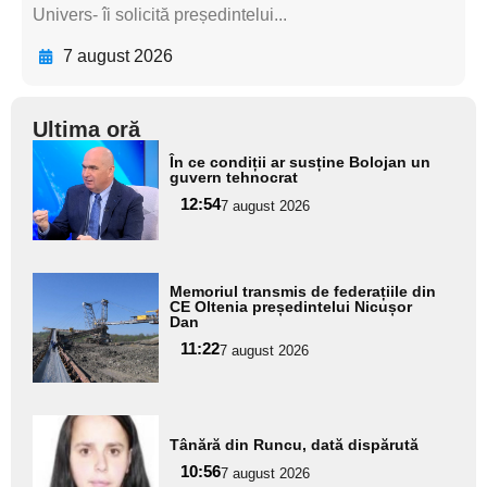
Univers- îi solicită președintelui...
7 august 2026
Ultima oră
Adaugă
În ce condiții ar susține Bolojan un
aici textul
guvern tehnocrat
pentru
12:54
7 august 2026
subtitlu
Adaugă
Memoriul transmis de federațiile din
aici textul
CE Oltenia președintelui Nicușor
Dan
pentru
11:22
7 august 2026
subtitlu
Adaugă
Tânără din Runcu, dată dispărută
aici textul
10:56
pentru
7 august 2026