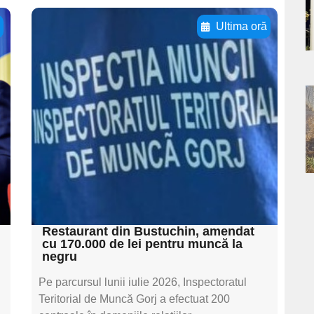
a
ă
Ultima oră
s
Adaugă aici textul
pentru
subtitluAdaugă aici
a
textul pentru
subtitluAdaugă aici
s
textul pentru
subtitluAdaugă aici
textul pentru subti
Restaurant din Bustuchin, amendat
cu 170.000 de lei pentru muncă la
negru
Pe parcursul lunii iulie 2026, Inspectoratul
Teritorial de Muncă Gorj a efectuat 200