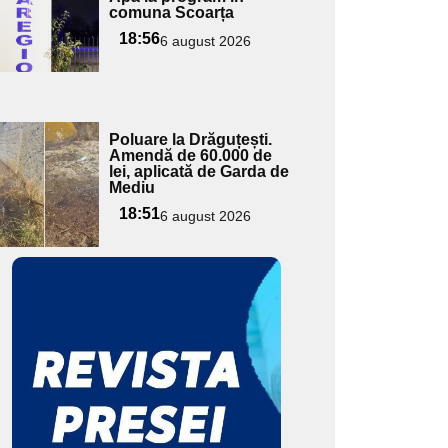
ici textul
comuna Scoarța
pentru
18:56
6 august 2026
ubtitlu
Adaugă
Poluare la Drăguțești.
ici textul
Amendă de 60.000 de
lei, aplicată de Garda de
pentru
Mediu
ubtitlu
18:51
6 august 2026