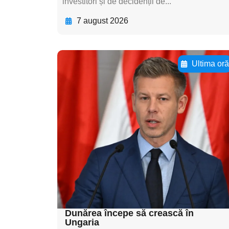
investitori și de decidenții de...
7 august 2026
Ultima or
Adaugă aici textul
pentru
subtitluAdaugă aici
textul pentru
subtitluAdaugă aici
textul pentru
subtitluAdaugă aici
textul pentru subti
Dunărea începe să crească în
Ungaria