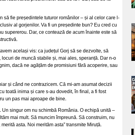
 fie președintele tuturor românilor – și al celor care l-
Inclusiv al gorjenilor. Va fi un președinte bun? Eu cred cu
a
 nu supererou. Dar, ce contează de acum înainte este să
tructivă.
s
ă avem același vis: ca județul Gorj să se dezvolte, să
locuri de muncă stabile și, mai ales, speranță. Dar n-o
gnim, dacă ne agățăm de promisiuni fără acoperire, sau
chiar și când ne contrazicem. Că mi-am asumat decizii
a
 toată inima și care s-au dovedit, în final, a fi fost
stru un pas mai aproape de bine.
s
ur. Un singur om nu schimbă România. O echipă unită –
ltăm mai mult. Să muncim împreună. Să construim, nu
merită asta. Noi merităm asta” transmite Miruță.