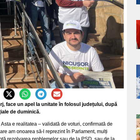
a
s
a
s
 face un apel la unitate în folosul județului, după
țiale de duminică.
a
sta e realitatea – validată de voturi, confirmată de
pe care am onoarea să-l reprezint în Parlament, mulți
s
aptă rezolvarea problemelor sau de la PSD, sau de la