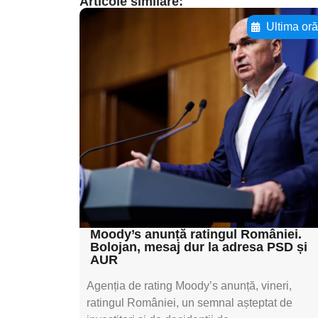
Articole similare:
Ultima or
Adaugă aici textul
pentru
subtitluAdaugă aici
textul pentru
subtitluAdaugă aici
textul pentru
subtitluAdaugă aici
textul pentru subti
Moody’s anunță ratingul României.
Bolojan, mesaj dur la adresa PSD și
AUR
Agenția de rating Moody’s anunță, vineri,
ratingul României, un semnal așteptat de