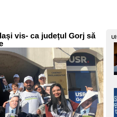
ași vis- ca județul Gorj să
Ul
e
a
s
a
s