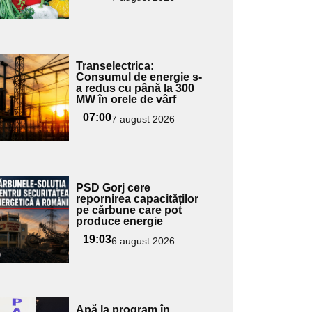
Adaugă
Transelectrica:
ici textul
Consumul de energie s-
a redus cu până la 300
pentru
MW în orele de vârf
ubtitlu
07:00
7 august 2026
Adaugă
PSD Gorj cere
ici textul
repornirea capacităților
pe cărbune care pot
pentru
produce energie
ubtitlu
19:03
6 august 2026
Adaugă
Apă la program în