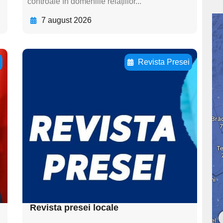
controale în domeniile relațiilor...
7 august 2026
ă
Revista Presei
Adaugă aici textul
pentru
subtitluAdaugă aici
textul pentru
subtitluAdaugă aici
textul pentru
subtitluAdaugă aici
textul pentru subti
Revista presei locale