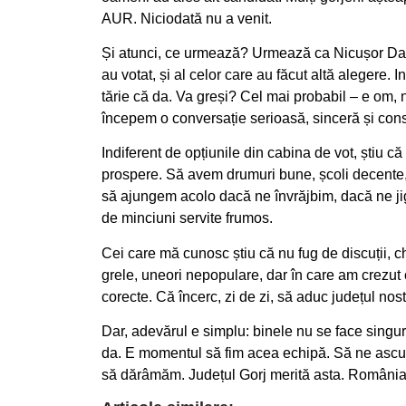
AUR. Niciodată nu a venit.
Și atunci, ce urmează? Urmează ca Nicușor Dan să
au votat, și al celor care au făcut altă alegere. 
tărie că da. Va greși? Cel mai probabil – e om,
începem o conversație serioasă, sinceră și cons
Indiferent de opțiunile din cabina de vot, știu c
prospere. Să avem drumuri bune, școli decente, 
să ajungem acolo dacă ne învrăjbim, dacă ne ji
de minciuni servite frumos.
Cei care mă cunosc știu că nu fug de discuții, 
grele, uneori nepopulare, dar în care am crezut cu
corecte. Că încerc, zi de zi, să aduc județul no
Dar, adevărul e simplu: binele nu se face sing
da. E momentul să fim acea echipă. Să ne ascu
să dărâmăm. Județul Gorj merită asta. România 