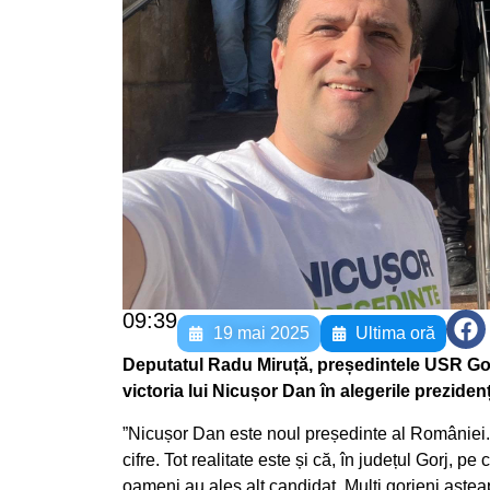
09:39
19 mai 2025
Ultima oră
Deputatul Radu Miruță, președintele USR Gorj,
victoria lui Nicușor Dan în alegerile preziden
”Nicușor Dan este noul președinte al României. A
cifre. Tot realitate este și că, în județul Gorj, 
oameni au ales alt candidat. Mulți gorjeni aște