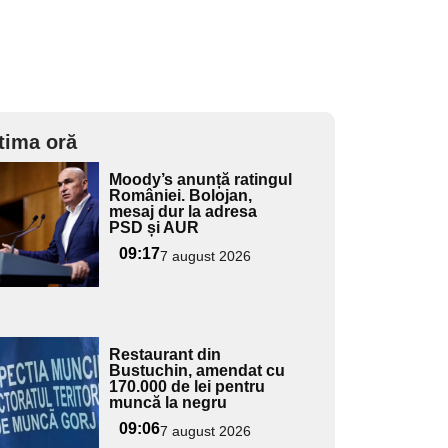
tima oră
Adaugă
Moody’s anunță ratingul
ici textul
României. Bolojan,
mesaj dur la adresa
pentru
PSD și AUR
ubtitlu
09:17
7 august 2026
Adaugă
Restaurant din
ici textul
Bustuchin, amendat cu
170.000 de lei pentru
pentru
muncă la negru
ubtitlu
09:06
7 august 2026