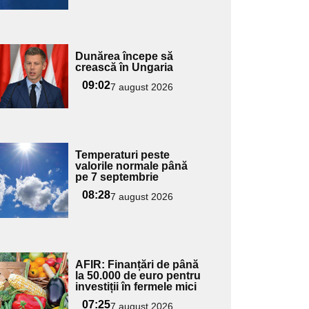
Adaugă
Dunărea începe să
ici textul
crească în Ungaria
pentru
09:02
7 august 2026
ubtitlu
Adaugă
Temperaturi peste
ici textul
valorile normale până
pe 7 septembrie
pentru
ubtitlu
08:28
7 august 2026
Adaugă
AFIR: Finanțări de până
ici textul
la 50.000 de euro pentru
investiții în fermele mici
pentru
ubtitlu
07:25
7 august 2026