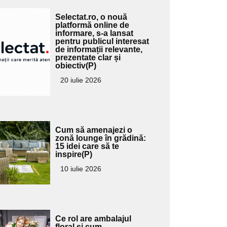
Adaugă
Selectat.ro, o nouă
ici textul
platformă online de
informare, s-a lansat
pentru
pentru publicul interesat
ubtitlu
de informații relevante,
prezentate clar și
obiectiv(P)
20 iulie 2026
Adaugă
Cum să amenajezi o
ici textul
zonă lounge în grădină:
15 idei care să te
pentru
inspire(P)
ubtitlu
10 iulie 2026
Adaugă
Ce rol are ambalajul
floral și cum