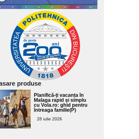
asare produse
Adaugă
Planifică-ți vacanța în
ici textul
Malaga rapid și simplu
cu Vola.ro: ghid pentru
pentru
întreaga familie(P)
ubtitlu
28 iulie 2026