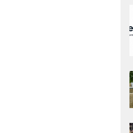
a
s
a
s