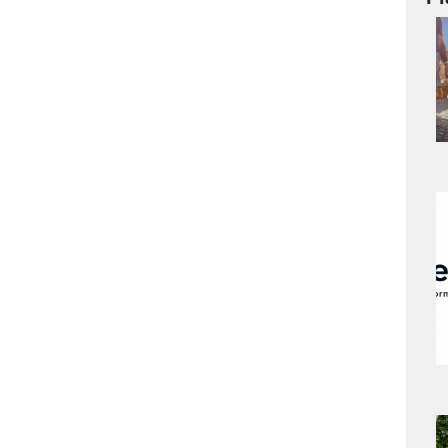
a
s
a
s