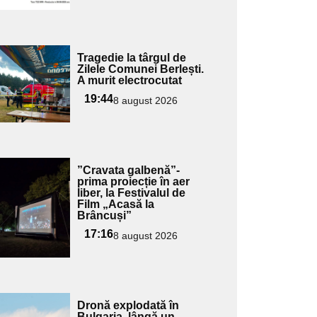
Adaugă
Tragedie la târgul de
ici textul
Zilele Comunei Berlești.
A murit electrocutat
pentru
ubtitlu
19:44
8 august 2026
Adaugă
”Cravata galbenă”-
ici textul
prima proiecție în aer
liber, la Festivalul de
pentru
Film „Acasă la
ubtitlu
Brâncuși”
17:16
8 august 2026
Adaugă
Dronă explodată în
Bulgaria, lângă un