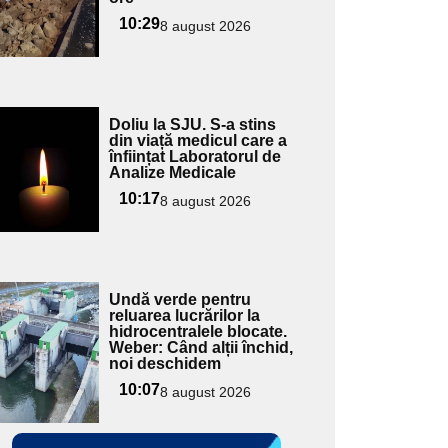
ubtitlu
10:29
8 august 2026
Adaugă
Doliu la SJU. S-a stins
ici textul
din viață medicul care a
înființat Laboratorul de
pentru
Analize Medicale
ubtitlu
10:17
8 august 2026
Adaugă
Undă verde pentru
ici textul
reluarea lucrărilor la
hidrocentralele blocate.
pentru
Weber: Când alții închid,
ubtitlu
noi deschidem
10:07
8 august 2026