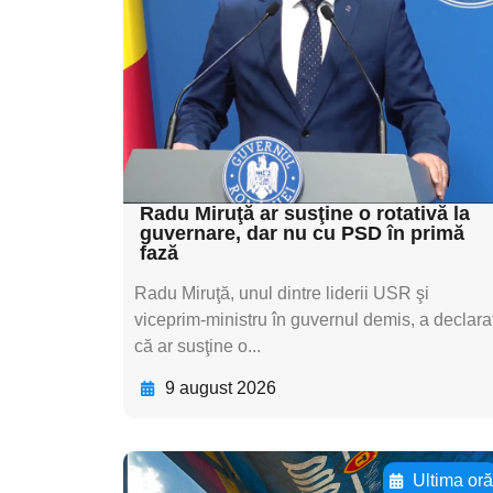
textul pentru
subtitluAdaugă aici
textul pentru
subtitluAdaugă aici
textul pentru subti
Radu Miruţă ar susţine o rotativă la
guvernare, dar nu cu PSD în primă
fază
Radu Miruţă, unul dintre liderii USR şi
viceprim-ministru în guvernul demis, a declara
că ar susţine o...
9 august 2026
Ultima or