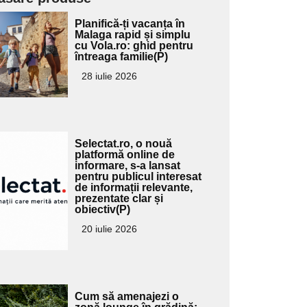
Adaugă
Planifică-ți vacanța în
ici textul
Malaga rapid și simplu
cu Vola.ro: ghid pentru
pentru
întreaga familie(P)
ubtitlu
28 iulie 2026
Adaugă
Selectat.ro, o nouă
ici textul
platformă online de
informare, s-a lansat
pentru
pentru publicul interesat
ubtitlu
de informații relevante,
prezentate clar și
obiectiv(P)
20 iulie 2026
Adaugă
Cum să amenajezi o