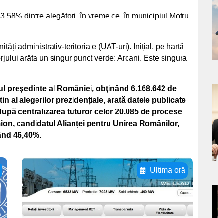
a
53,58% dintre alegători, în vreme ce, în municipiul Motru,
s
ăți administrativ-teritoriale (UAT-uri). Inițial, pe hartă
rjului arăta un singur punct verde: Arcani. Este singura
l președinte al României, obținând 6.168.642 de
a
tin al alegerilor prezidențiale, arată datele publicate
 după centralizarea tuturor celor 20.085 de procese
s
mion, candidatul Alianței pentru Unirea Românilor,
tând 46,40%.
ă
Ultima oră
Adaugă aici textul
pentru
a
subtitluAdaugă aici